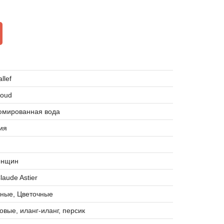
llef
Aoud
мированная вода
ия
енщин
laude Astier
чные, Цветочные
овые, иланг-иланг, персик