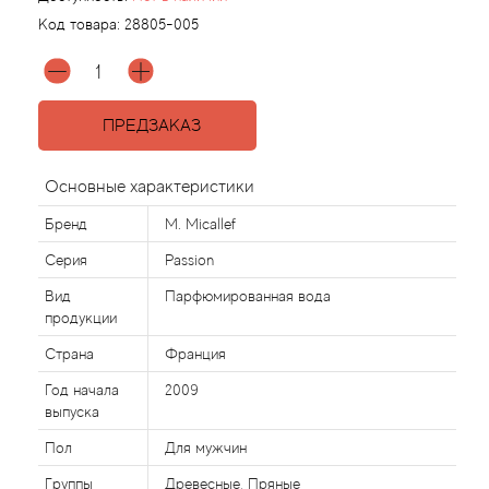
Код товара:
28805-005
Agonist
Aigner
ПРЕДЗАКАЗ
Aj Arabia (Widian)
Основные характеристики
Ajmal
Бренд
M. Micallef
Серия
Passion
Al Haramain
Вид
Парфюмированная вода
продукции
Al Jazeera
Страна
Франция
Alaia Paris
Год начала
2009
выпуска
Alexander McQueen
Пол
Для мужчин
Группы
Древесные, Пряные