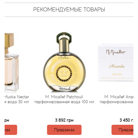
Antonio Visconti
РЕКОМЕНДУЕМЫЕ ТОВАРЫ
Aquolina
Arabesque Perfumes
Arabiyat
Aramis
Ariana Grande
Armaf
ka Nectar
M. Micallef Patchouli
M. Micallef Ananda Necta
а 30 мл
парфюмированная вода 100 мл
парфюмированная вода 30
Armand Basi
3 892 грн
3 450 грн
Arrogance
Предзаказ
Предзаказ