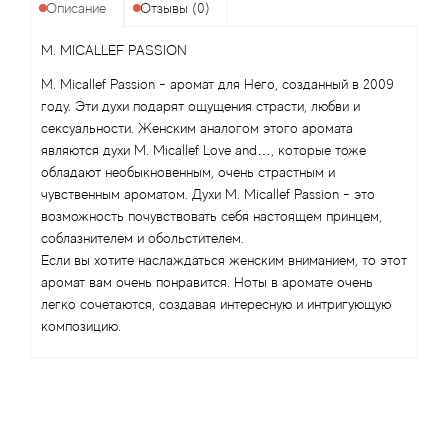
Angel Schlesser
Описание
Отзывы (0)
Anima Mundi
M. MICALLEF PASSION
M. Micallef Passion - аромат для Него, созданный в 2009
Anna Sui
году. Эти духи подарят ощущения страсти, любви и
сексуальности. Женским аналогом этого аромата
Annayake
являются духи M. Micallef Love and…, которые тоже
обладают необыкновенным, очень страстным и
чувственным ароматом. Духи M. Micallef Passion - это
Anne Fontaine
возможность почувствовать себя настоящем принцем,
соблазнителем и обольстителем.
Annick Goutal
Если вы хотите наслаждаться женским вниманием, то этот
аромат вам очень понравится. Ноты в аромате очень
Antonia's Flowers
легко сочетаются, создавая интересную и интригующую
композицию.
Antonio Banderas
Antonio Puig