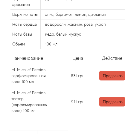
Alexandre Barthet
ароматов
Alexandre J
Верхние ноты
анис, бергамот, лимон, цикламен
Ноты сердца
водоросли, жасмин, роза, укроп
Alfred Dunhill
Ноты базы
кедр, белый мускус
Объем
100 мл
Alyson Oldoini
Наименование
Цена
Действие
Alyssa Ashley
M. Micallef Passion
American Crew
парфюмированная
831
грн
Предзаказ
вода 100 мл
Amouage
M. Micallef Passion
тестер
911
грн
Предзаказ
Amouroud
(парфюмированная
вода) 100 мл
Andre L'Arom