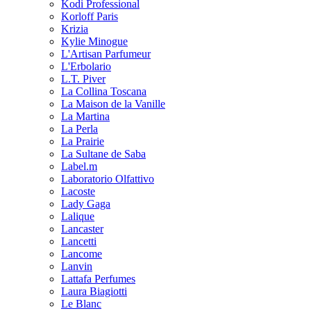
Kodi Professional
Korloff Paris
Krizia
Kylie Minogue
L'Artisan Parfumeur
L'Erbolario
L.T. Piver
La Collina Toscana
La Maison de la Vanille
La Martina
La Perla
La Prairie
La Sultane de Saba
Label.m
Laboratorio Olfattivo
Lacoste
Lady Gaga
Lalique
Lancaster
Lancetti
Lancome
Lanvin
Lattafa Perfumes
Laura Biagiotti
Le Blanc