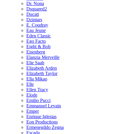
Dr. Nona
Dsquared2
Ducati
Dzintars
E. Coudray
Eau Jeune
Eden Classic
Ego Facto
Eight & Bob
Eisenberg
Elanzia Merveille
Elie Saab
Elizabeth Arden
Elizabeth Taylor
Ella Mikao
Elle
Ellen Tracy
Elode
Emilio Pucci
Emmanuel Levain
Emper
Enrique Iglesias
Eon Productions
Ermenegildo Zegna
Escada