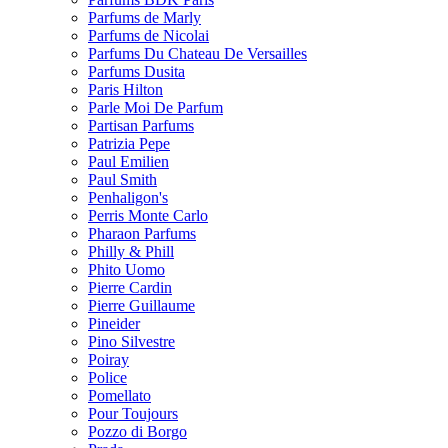
Parfums de Marly
Parfums de Nicolai
Parfums Du Chateau De Versailles
Parfums Dusita
Paris Hilton
Parle Moi De Parfum
Partisan Parfums
Patrizia Pepe
Paul Emilien
Paul Smith
Penhaligon's
Perris Monte Carlo
Pharaon Parfums
Philly & Phill
Phito Uomo
Pierre Cardin
Pierre Guillaume
Pineider
Pino Silvestre
Poiray
Police
Pomellato
Pour Toujours
Pozzo di Borgo