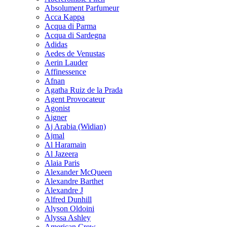
Absolument Parfumeur
Acca Kappa
Acqua di Parma
Acqua di Sardegna
Adidas
Aedes de Venustas
Aerin Lauder
Affinessence
Afnan
Agatha Ruiz de la Prada
Agent Provocateur
Agonist
Aigner
Aj Arabia (Widian)
Ajmal
Al Haramain
Al Jazeera
Alaia Paris
Alexander McQueen
Alexandre Barthet
Alexandre J
Alfred Dunhill
Alyson Oldoini
Alyssa Ashley
American Crew