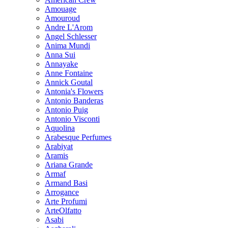
Amouage
Amouroud
Andre L'Arom
Angel Schlesser
Anima Mundi
Anna Sui
Annayake
Anne Fontaine
Annick Goutal
Antonia's Flowers
Antonio Banderas
Antonio Puig
Antonio Visconti
Aquolina
Arabesque Perfumes
Arabiyat
Aramis
Ariana Grande
Armaf
Armand Basi
Arrogance
Arte Profumi
ArteOlfatto
Asabi