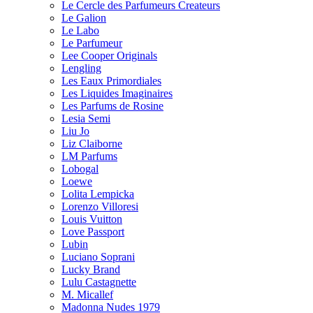
Le Cercle des Parfumeurs Createurs
Le Galion
Le Labo
Le Parfumeur
Lee Cooper Originals
Lengling
Les Eaux Primordiales
Les Liquides Imaginaires
Les Parfums de Rosine
Lesia Semi
Liu Jo
Liz Claiborne
LM Parfums
Lobogal
Loewe
Lolita Lempicka
Lorenzo Villoresi
Louis Vuitton
Love Passport
Lubin
Luciano Soprani
Lucky Brand
Lulu Castagnette
M. Micallef
Madonna Nudes 1979