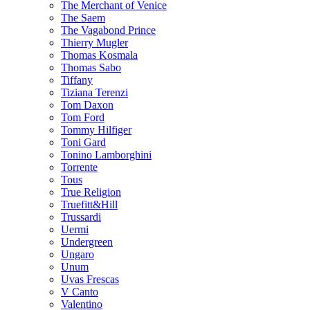
The Merchant of Venice
The Saem
The Vagabond Prince
Thierry Mugler
Thomas Kosmala
Thomas Sabo
Tiffany
Tiziana Terenzi
Tom Daxon
Tom Ford
Tommy Hilfiger
Toni Gard
Tonino Lamborghini
Torrente
Tous
True Religion
Truefitt&Hill
Trussardi
Uermi
Undergreen
Ungaro
Unum
Uvas Frescas
V Canto
Valentino