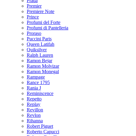
Prada
Premier
Premiere Note
Prince
Profumi del Forte
Profumi di Pantelleria
Proraso
Puccini Paris
Queen Latifah
Quiksilver
Ralph Lauren
Ramon Bejar
Ramon Molvizar
Ramon Monegal
Rampage
Rance 1795
Rania J
Reminiscence
Repetto
Replay
Revillon
Revlon
Rihanna
Robert Piguet
Roberto Capucci