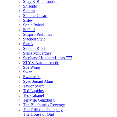
Shay & Blue London
Shiseido
Simimi
Simone Cosac
Sisley
Sonia Rykiel
SoOud
Sospiro Perfumes
Stacked Style
Starck
Stefano Ricci
Stella McCartney
Stephane Humbert Lucas 777
STYX Naturсosmetic
Sue Wong
Swan
Swarovski
Syed Junaid Alam
Taylor Swift
Ted Lapidus
Teo Cabanel
Terry de Gunzburg
The Bluebeards Revenge
The Different Company
The House of Oud