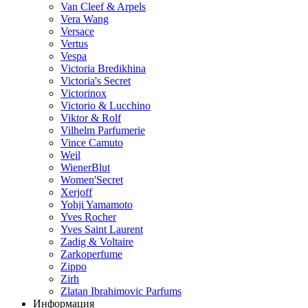
Van Cleef & Arpels
Vera Wang
Versace
Vertus
Vespa
Victoria Bredikhina
Victoria's Secret
Victorinox
Victorio & Lucchino
Viktor & Rolf
Vilhelm Parfumerie
Vince Camuto
Weil
WienerBlut
Women'Secret
Xerjoff
Yohji Yamamoto
Yves Rocher
Yves Saint Laurent
Zadig & Voltaire
Zarkoperfume
Zippo
Zirh
Zlatan Ibrahimovic Parfums
Информация