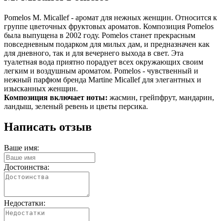
Pomelos M. Micallef - аромат для нежных женщин. Относится к
группе цветочных фруктовых ароматов. Композиция Pomelos
была выпущена в 2002 году. Pomelos станет прекрасным
повседневным подарком для милых дам, и предназначен как
для дневного, так и для вечернего выхода в свет. Эта
туалетная вода приятно порадует всех окружающих своим
легким и воздушным ароматом. Pomelos - чувственный и
нежный парфюм бренда Martine Micallef для элегантных и
изысканных женщин.
Композиция включает ноты:
жасмин, грейпфрут, мандарин,
ландыш, зеленый ревень и цветы персика.
Написать отзыв
Ваше имя:
Достоинства:
Недостатки: