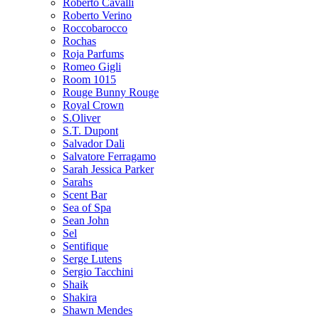
Roberto Cavalli
Roberto Verino
Roccobarocco
Rochas
Roja Parfums
Romeo Gigli
Room 1015
Rouge Bunny Rouge
Royal Crown
S.Oliver
S.T. Dupont
Salvador Dali
Salvatore Ferragamo
Sarah Jessica Parker
Sarahs
Scent Bar
Sea of Spa
Sean John
Sel
Sentifique
Serge Lutens
Sergio Tacchini
Shaik
Shakira
Shawn Mendes