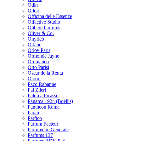
Odin
Odori
Officina delle Essenze
Olfactive Studio
Olibere Parfums
Oliver & Co.
Onyrico
Orlane
Orlov Paris
Ormonde Jayne
Orobianco
Orto Parisi
Oscar de la Renta
Otoori
Paco Rabanne
Pal Zileri
Paloma Picasso
Panama 1924 (Boellis)
Pantheon Roma
Parah
Parfico
Parfum Facteur
Parfumerie Generale
Parfums 137
Parfums BDK Paris