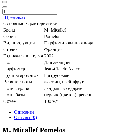
Предзаказ
Основные характеристики
Бренд
M. Micallef
Серия
Pomelos
Вид продукции
Парфюмированная вода
Страна
Франция
Год начала выпуска
2002
Пол
Для женщин
Парфюмер
Jean-Claude Astier
Группы ароматов
Цитрусовые
Верхние ноты
жасмин, грейпфрут
Ноты сердца
ландыш, мандарин
Ноты базы
персик (цветок), ревень
Объем
100 мл
Описание
Отзывы (0)
M. Micallef Pomelos