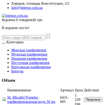
Харьков, площадь Конституции, 2/2
info@intense.com.ua
Корзина
0 товар(ов)
0 грн
В корзине пусто!
Категории
Женская парфюмерия
Мужская парфюмерия
Нишевая парфюмерия
Восточная парфюмерия
Винтажная парфюмерия
Бренды
Объем
Наименование
Артикул
Цена
Действие
1
M. Micallef Pomelos
6431-
229
Предзаказ
парфюмированная вода 30 мл
005
грн