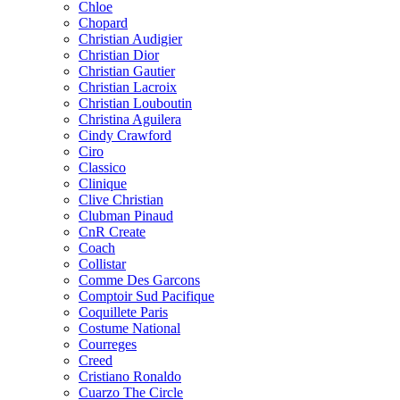
Chloe
Chopard
Christian Audigier
Christian Dior
Christian Gautier
Christian Lacroix
Christian Louboutin
Christina Aguilera
Cindy Crawford
Ciro
Classico
Clinique
Clive Christian
Clubman Pinaud
CnR Create
Coach
Collistar
Comme Des Garcons
Comptoir Sud Pacifique
Coquillete Paris
Costume National
Courreges
Creed
Cristiano Ronaldo
Cuarzo The Circle