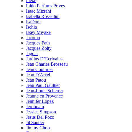
Ineke
Initio Parfums Prives
Isaac Mizrahi
Isabella Rossellini
IsaDora
Ischia
Issey Miyake
Jacomo
Jacques Fath
Jacques Zolty
Jaguar
Jardins D`Ecrivains
Jean Charles Brosseau
Jean Couturier
Jean D'Arcel
Jean Patou
Jean Paul Gaultier
Jean-Louis Scherrer
Jeanne en Provence
Jennifer Lopez
Jeroboam
Jessica Simpson
Jesus Del Pozo
Jil Sander
Jimmy Choo