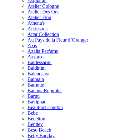
Asgharali
Atelier Cologne
Atelier Des Ors
Atelier Flou
Athena's
Atkinsons
Attar Collection
Au Pays de la Fleur d’Oranger
Axis
Azalia Parfums
Azzaro
Baldessarini
Baldinini
Balenciaga
Balmain
Bamotte
Banana Republic
Baruti
Baviphat
BeauFort London
Bebe
Benetton
Bentley
Beso Beach
Betty Barclay