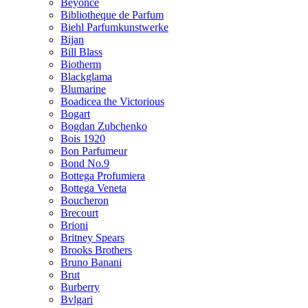
Beyonce
Bibliotheque de Parfum
Biehl Parfumkunstwerke
Bijan
Bill Blass
Biotherm
Blackglama
Blumarine
Boadicea the Victorious
Bogart
Bogdan Zubchenko
Bois 1920
Bon Parfumeur
Bond No.9
Bottega Profumiera
Bottega Veneta
Boucheron
Brecourt
Brioni
Britney Spears
Brooks Brothers
Bruno Banani
Brut
Burberry
Bvlgari