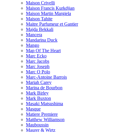
Maison Crivelli
Maison Francis Kurkdjian
Maison Martin Margiela
Maison Tahite
Maitre Parfumeur et Gantier
Majda Bekkali
Mancera
Mandarina Duck
Mango
Map Of The Heart
Marc Ecko
Marc Jacobs
Marc Joseph
Marc O Polo
Marc-Antoine Barrois
Mariah Carey
Marina de Bourbon
Mark Birley
Mark Buxton
Masaki Matsushima
Masque
Matiere Premiere
Matthew Williamson
Mauboussin
Maurer & Wirtz