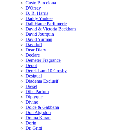
Custo Barcelona
D'Orsay
D. R. Harris
Daddy Yankee
Dali Haute Parfumerie
David & Victoria Beckham
David Jourquin
David Yurman
Davidoff
Dear Diary
Declare
Demeter Fragrance
Depot
Derek Lam 10 Crosby
Desigual
Diadema Exclusif
Diesel
Dilis Parfum
Diptyque
Divine
Dolce & Gabbana
Don Algodon
Donna Karan
Dorin
Dr. Gritti