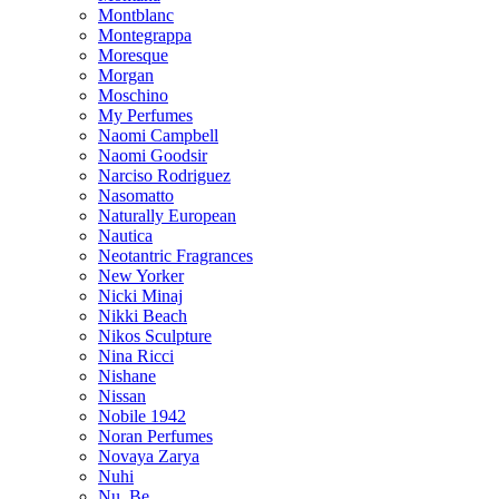
Montblanc
Montegrappa
Moresque
Morgan
Moschino
My Perfumes
Naomi Campbell
Naomi Goodsir
Narciso Rodriguez
Nasomatto
Naturally European
Nautica
Neotantric Fragrances
New Yorker
Nicki Minaj
Nikki Beach
Nikos Sculpture
Nina Ricci
Nishane
Nissan
Nobile 1942
Noran Perfumes
Novaya Zarya
Nuhi
Nu_Be