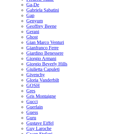
Ga-De
Gabriela Sabatini
Gap
Genyum
Geoffrey Beene
Gerani
Ghost
Gian Marco Venturi
Gianfranco Ferre
Giardino Benessere
Giorgio Armani
Giorgio Beverly Hills
Giulietta Capuleti
Givenchy
Gloria Vanderbilt
GOSH
Gres
Gris Montaigne
Gucci
Guerlain
Guess
Guru
Gustave Eiffel
Guy Laroche
Gwen Stefani