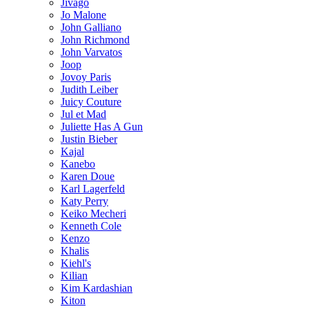
Jivago
Jo Malone
John Galliano
John Richmond
John Varvatos
Joop
Jovoy Paris
Judith Leiber
Juicy Couture
Jul et Mad
Juliette Has A Gun
Justin Bieber
Kajal
Kanebo
Karen Doue
Karl Lagerfeld
Katy Perry
Keiko Mecheri
Kenneth Cole
Kenzo
Khalis
Kiehl's
Kilian
Kim Kardashian
Kiton