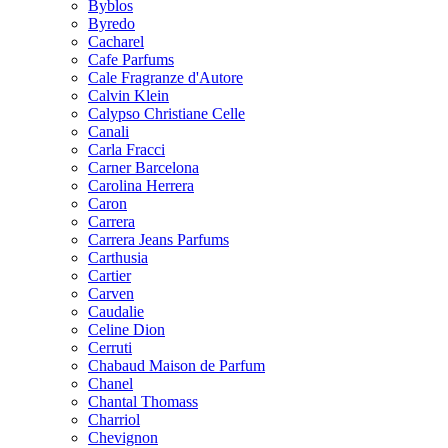
Byblos
Byredo
Cacharel
Cafe Parfums
Cale Fragranze d'Autore
Calvin Klein
Calypso Christiane Celle
Canali
Carla Fracci
Carner Barcelona
Carolina Herrera
Caron
Carrera
Carrera Jeans Parfums
Carthusia
Cartier
Carven
Caudalie
Celine Dion
Cerruti
Chabaud Maison de Parfum
Chanel
Chantal Thomass
Charriol
Chevignon