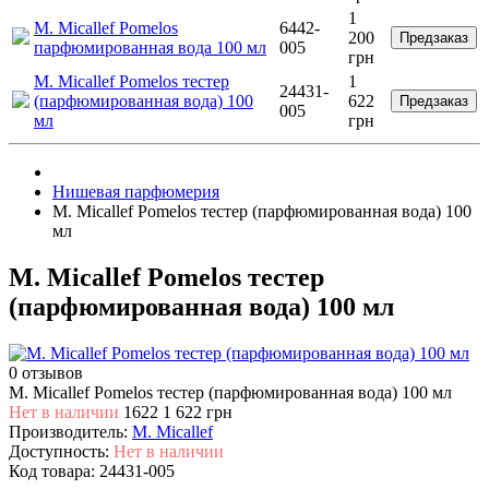
1
M. Micallef Pomelos
6442-
200
Предзаказ
парфюмированная вода 100 мл
005
грн
M. Micallef Pomelos тестер
1
24431-
(парфюмированная вода) 100
622
Предзаказ
005
мл
грн
Нишевая парфюмерия
M. Micallef Pomelos тестер (парфюмированная вода) 100
мл
M. Micallef Pomelos тестер
(парфюмированная вода) 100 мл
0 отзывов
M. Micallef Pomelos тестер (парфюмированная вода) 100 мл
Нет в наличии
1622
1 622 грн
Производитель:
M. Micallef
Доступность:
Нет в наличии
Код товара:
24431-005