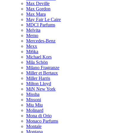
Max Deville
Max Gordon
Max Mara
May Fair Le Caire
MDCI Parfums
Melvita
Memo
Mercedes-Benz
Mexx
Mi6ka
Michael Kors
Mila Schön
Milano Fragranze
Miller et Bertaux
Miller Harris
Milton Lloyd
MiN New York
Missha
Missoni
Miu Miu
Molinard
Mona di Orio
Monaco Parfums
Montale
Montana