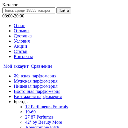
Каталог
08:00-20:00
О нас
Отзывы
Доставка
Условия
Aкции
Статьи
Контакты
Мой аккаунт
Сравнение
Женская парфюмерия
Мужская парфюмерия
Нишевая парфюмерия
Восточная парфюмерия
Винтажная парфюмерия
Бренды
12 Parfumeurs Francais
19-69
27 87 Perfumes
42° by Beauty More
Abercrombie Fitch