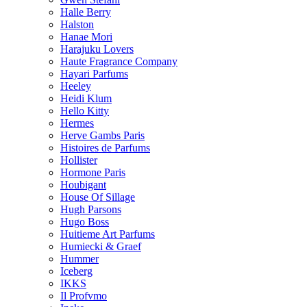
Halle Berry
Halston
Hanae Mori
Harajuku Lovers
Haute Fragrance Company
Hayari Parfums
Heeley
Heidi Klum
Hello Kitty
Hermes
Herve Gambs Paris
Histoires de Parfums
Hollister
Hormone Paris
Houbigant
House Of Sillage
Hugh Parsons
Hugo Boss
Huitieme Art Parfums
Humiecki & Graef
Hummer
Iceberg
IKKS
Il Profvmo