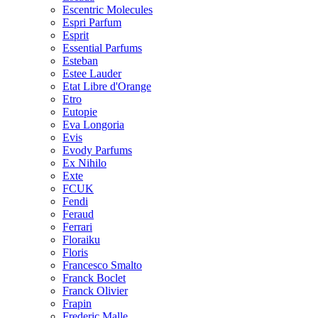
Escentric Molecules
Espri Parfum
Esprit
Essential Parfums
Esteban
Estee Lauder
Etat Libre d'Orange
Etro
Eutopie
Eva Longoria
Evis
Evody Parfums
Ex Nihilo
Exte
FCUK
Fendi
Feraud
Ferrari
Floraiku
Floris
Francesco Smalto
Franck Boclet
Franck Olivier
Frapin
Frederic Malle