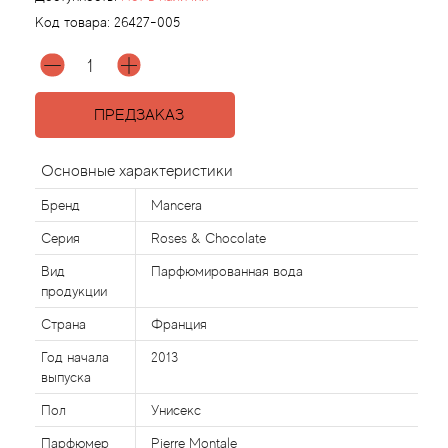
Код товара:
26427-005
Agonist
Aigner
ПРЕДЗАКАЗ
Aj Arabia (Widian)
Основные характеристики
Ajmal
Бренд
Mancera
Серия
Roses & Chocolate
Al Haramain
Вид
Парфюмированная вода
продукции
Al Jazeera
Страна
Франция
Alaia Paris
Год начала
2013
выпуска
Alexander McQueen
Пол
Унисекс
Парфюмер
Pierre Montale