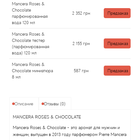
Angel Schlesser
Mancera Roses &
Chocolate
2 352
грн
Предзаказ
Anima Mundi
парфюмированная
вода 120 мл
Anna Sui
Mancera Roses &
Chocolate тестер
2 155
грн
Предзаказ
(парфюмированная
Annayake
вода) 120 мл
Anne Fontaine
Mancera Roses &
Chocolate миниатюра
587
грн
Предзаказ
8 мл
Annick Goutal
Antonia's Flowers
Описание
Отзывы (0)
Antonio Banderas
MANCERA ROSES & CHOCOLATE
Antonio Puig
Mancera Roses & Chocolate - это аромат для мужчин и
женщин, выпущен в 2013 году парфюмером Pierre Mancera