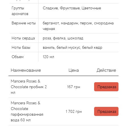
Alexandre Barthet
Группы
Сладкие, Фруктовые, Цветочные
Alexandre J
ароматов
Верхние ноты
бергамот, мандарин, персик, смородина
Alfred Dunhill
черная
Ноты сердца
роза, фиалка, шоколад
Alyson Oldoini
Ноты базы
ваниль, белый мускус, белый кедр
Alyssa Ashley
Объем
120 мл
Наименование
Цена
Действие
American Crew
Mancera Roses &
Amouage
Chocolate пробник 2
167
грн
Предзаказ
мл
Amouroud
Mancera Roses &
Chocolate
1 702
грн
Предзаказ
Andre L'Arom
парфюмированная
вода 60 мл