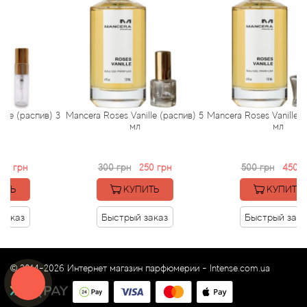
Arte Profumi
ArteOlfatto
Asabi
Asgharali
аспив) 3
Mancera Roses Vanille (распив) 5
Mancera Roses Vanille (распив
мл
мл
Atelier Cologne
300 грн
250 грн
500 грн
450 грн
Atelier Des Ors
КУПИТЬ
КУПИТЬ
Atelier Flou
Быстрый заказ
Быстрый заказ
Athena's
© 2014-2026 Интернет магазин парфюмерии -
Intense.com.ua
Atkinsons