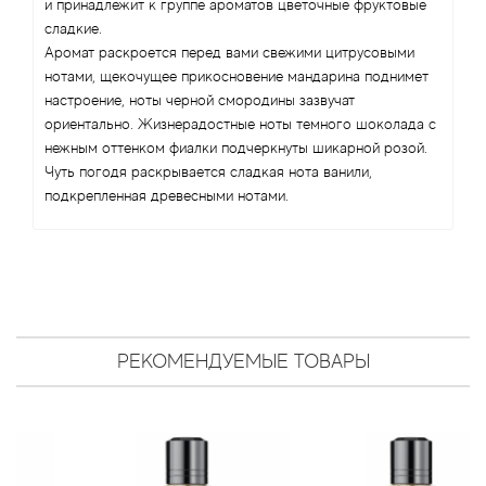
Antonio Visconti
и принадлежит к группе ароматов цветочные фруктовые
сладкие.
Аромат раскроется перед вами свежими цитрусовыми
Aquolina
нотами, щекочущее прикосновение мандарина поднимет
настроение, ноты черной смородины зазвучат
Arabesque Perfumes
ориентально. Жизнерадостные ноты темного шоколада с
нежным оттенком фиалки подчеркнуты шикарной розой.
Arabiyat
Чуть погодя раскрывается сладкая нота ванили,
подкрепленная древесными нотами.
Aramis
Ariana Grande
Armaf
РЕКОМЕНДУЕМЫЕ ТОВАРЫ
Armand Basi
Arrogance