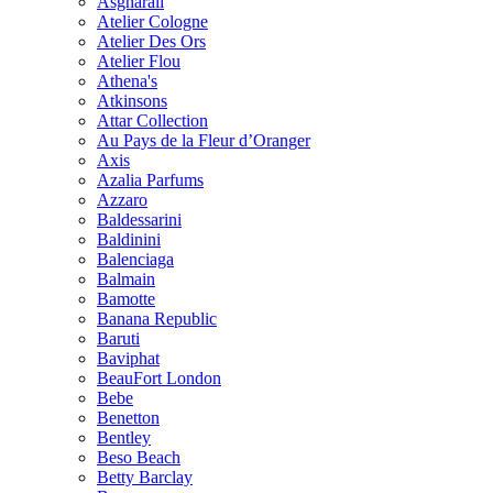
Asgharali
Atelier Cologne
Atelier Des Ors
Atelier Flou
Athena's
Atkinsons
Attar Collection
Au Pays de la Fleur d’Oranger
Axis
Azalia Parfums
Azzaro
Baldessarini
Baldinini
Balenciaga
Balmain
Bamotte
Banana Republic
Baruti
Baviphat
BeauFort London
Bebe
Benetton
Bentley
Beso Beach
Betty Barclay