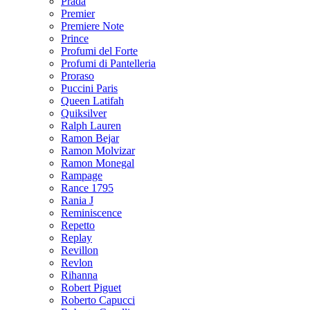
Prada
Premier
Premiere Note
Prince
Profumi del Forte
Profumi di Pantelleria
Proraso
Puccini Paris
Queen Latifah
Quiksilver
Ralph Lauren
Ramon Bejar
Ramon Molvizar
Ramon Monegal
Rampage
Rance 1795
Rania J
Reminiscence
Repetto
Replay
Revillon
Revlon
Rihanna
Robert Piguet
Roberto Capucci