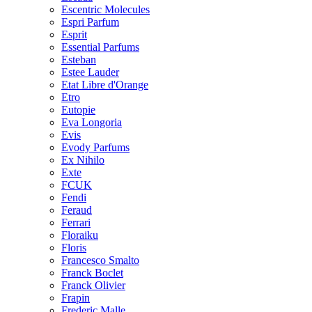
Escentric Molecules
Espri Parfum
Esprit
Essential Parfums
Esteban
Estee Lauder
Etat Libre d'Orange
Etro
Eutopie
Eva Longoria
Evis
Evody Parfums
Ex Nihilo
Exte
FCUK
Fendi
Feraud
Ferrari
Floraiku
Floris
Francesco Smalto
Franck Boclet
Franck Olivier
Frapin
Frederic Malle