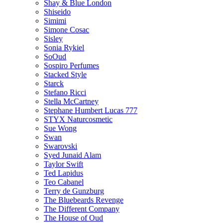
Shay & Blue London
Shiseido
Simimi
Simone Cosac
Sisley
Sonia Rykiel
SoOud
Sospiro Perfumes
Stacked Style
Starck
Stefano Ricci
Stella McCartney
Stephane Humbert Lucas 777
STYX Naturсosmetic
Sue Wong
Swan
Swarovski
Syed Junaid Alam
Taylor Swift
Ted Lapidus
Teo Cabanel
Terry de Gunzburg
The Bluebeards Revenge
The Different Company
The House of Oud