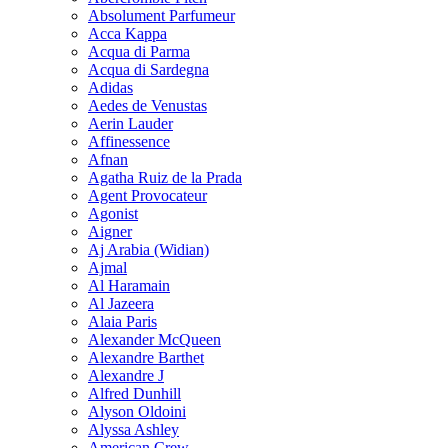
Absolument Parfumeur
Acca Kappa
Acqua di Parma
Acqua di Sardegna
Adidas
Aedes de Venustas
Aerin Lauder
Affinessence
Afnan
Agatha Ruiz de la Prada
Agent Provocateur
Agonist
Aigner
Aj Arabia (Widian)
Ajmal
Al Haramain
Al Jazeera
Alaia Paris
Alexander McQueen
Alexandre Barthet
Alexandre J
Alfred Dunhill
Alyson Oldoini
Alyssa Ashley
American Crew