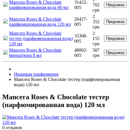
Mancera Roses & Chocolate
31422-
702
Предзаказ
парфюмированная вода 60 мл
005
грн
2
Mancera Roses & Chocolate
26427-
352
Предзаказ
парфюмированная вода 120 мл
005
грн
Mancera Roses & Chocolate
2
33308-
тестер (парфюмированная вода)
155
Предзаказ
005
120 мл
грн
Mancera Roses & Chocolate
48002-
587
Предзаказ
миниатюра 8 мл
005
грн
Нишевая парфюмерия
Mancera Roses & Chocolate тестер (парфюмированная
вода) 120 мл
Mancera Roses & Chocolate тестер
(парфюмированная вода) 120 мл
0 отзывов