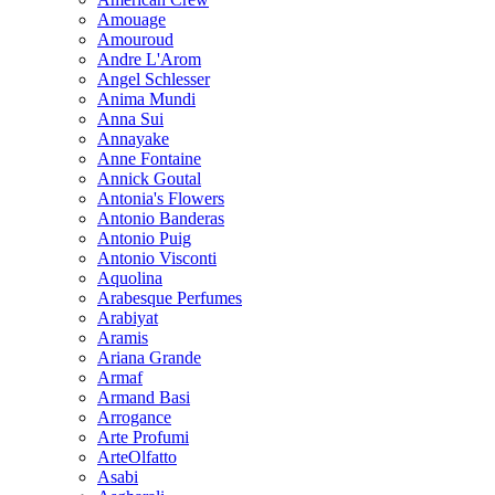
Amouage
Amouroud
Andre L'Arom
Angel Schlesser
Anima Mundi
Anna Sui
Annayake
Anne Fontaine
Annick Goutal
Antonia's Flowers
Antonio Banderas
Antonio Puig
Antonio Visconti
Aquolina
Arabesque Perfumes
Arabiyat
Aramis
Ariana Grande
Armaf
Armand Basi
Arrogance
Arte Profumi
ArteOlfatto
Asabi