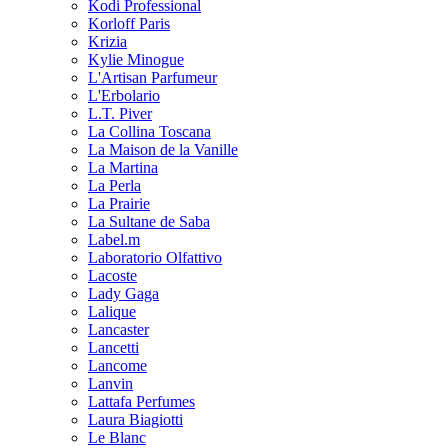
Kodi Professional
Korloff Paris
Krizia
Kylie Minogue
L'Artisan Parfumeur
L'Erbolario
L.T. Piver
La Collina Toscana
La Maison de la Vanille
La Martina
La Perla
La Prairie
La Sultane de Saba
Label.m
Laboratorio Olfattivo
Lacoste
Lady Gaga
Lalique
Lancaster
Lancetti
Lancome
Lanvin
Lattafa Perfumes
Laura Biagiotti
Le Blanc