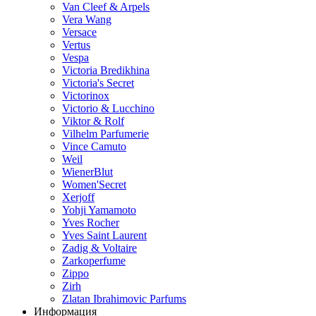
Van Cleef & Arpels
Vera Wang
Versace
Vertus
Vespa
Victoria Bredikhina
Victoria's Secret
Victorinox
Victorio & Lucchino
Viktor & Rolf
Vilhelm Parfumerie
Vince Camuto
Weil
WienerBlut
Women'Secret
Xerjoff
Yohji Yamamoto
Yves Rocher
Yves Saint Laurent
Zadig & Voltaire
Zarkoperfume
Zippo
Zirh
Zlatan Ibrahimovic Parfums
Информация