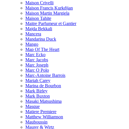
Maison Crivelli
Maison Francis Kurkdjian
Maison Martin Margiela
Maison Tahite
Maitre Parfumeur et Gantier
Majda Bekkali
Mancera
Mandarina Duck
Mango
Map Of The Heart
Marc Ecko
Marc Jacobs
Marc Joseph
Marc O Polo
Marc-Antoine Barrois
Mariah Carey
Marina de Bourbon
Mark Birley
Mark Buxton
Masaki Matsushima
Masque
Matiere Premiere
Matthew Williamson
Mauboussin
Maurer & Wirtz