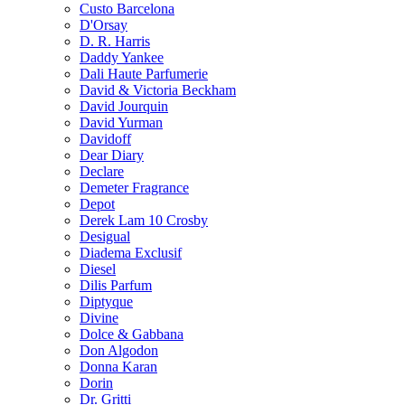
Custo Barcelona
D'Orsay
D. R. Harris
Daddy Yankee
Dali Haute Parfumerie
David & Victoria Beckham
David Jourquin
David Yurman
Davidoff
Dear Diary
Declare
Demeter Fragrance
Depot
Derek Lam 10 Crosby
Desigual
Diadema Exclusif
Diesel
Dilis Parfum
Diptyque
Divine
Dolce & Gabbana
Don Algodon
Donna Karan
Dorin
Dr. Gritti