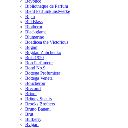
Beyonce
Bibliotheque de Parfum
Biehl Parfumkunstwerke
Bijan
Bill Blass
Biotherm
Blackglama
Blumarine
Boadicea the Victorious
Bogart
Bogdan Zubchenko
Bois 1920
Bon Parfumeur
Bond No.9
Bottega Profumiera
Bottega Veneta
Boucheron
Brecourt
Brioni
Britney Spears
Brooks Brothers
Bruno Banani
Brut
Burberry
Bvlgari