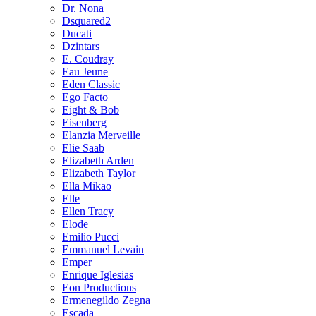
Dr. Nona
Dsquared2
Ducati
Dzintars
E. Coudray
Eau Jeune
Eden Classic
Ego Facto
Eight & Bob
Eisenberg
Elanzia Merveille
Elie Saab
Elizabeth Arden
Elizabeth Taylor
Ella Mikao
Elle
Ellen Tracy
Elode
Emilio Pucci
Emmanuel Levain
Emper
Enrique Iglesias
Eon Productions
Ermenegildo Zegna
Escada