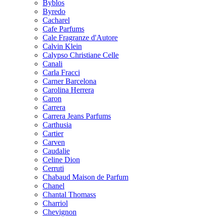
Byblos
Byredo
Cacharel
Cafe Parfums
Cale Fragranze d'Autore
Calvin Klein
Calypso Christiane Celle
Canali
Carla Fracci
Carner Barcelona
Carolina Herrera
Caron
Carrera
Carrera Jeans Parfums
Carthusia
Cartier
Carven
Caudalie
Celine Dion
Cerruti
Chabaud Maison de Parfum
Chanel
Chantal Thomass
Charriol
Chevignon