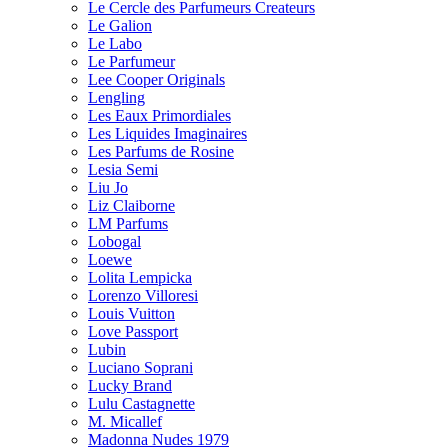
Le Cercle des Parfumeurs Createurs
Le Galion
Le Labo
Le Parfumeur
Lee Cooper Originals
Lengling
Les Eaux Primordiales
Les Liquides Imaginaires
Les Parfums de Rosine
Lesia Semi
Liu Jo
Liz Claiborne
LM Parfums
Lobogal
Loewe
Lolita Lempicka
Lorenzo Villoresi
Louis Vuitton
Love Passport
Lubin
Luciano Soprani
Lucky Brand
Lulu Castagnette
M. Micallef
Madonna Nudes 1979