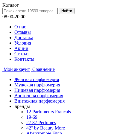
Каталог
08:00-20:00
О нас
Отзывы
Доставка
Условия
Aкции
Статьи
Контакты
Мой аккаунт
Сравнение
Женская парфюмерия
Мужская парфюмерия
Нишевая парфюмерия
Восточная парфюмерия
Винтажная парфюмерия
Бренды
12 Parfumeurs Francais
19-69
27 87 Perfumes
42° by Beauty More
Abercrombie Fitch