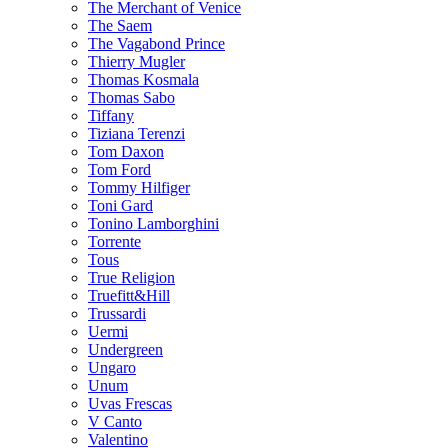
The Merchant of Venice
The Saem
The Vagabond Prince
Thierry Mugler
Thomas Kosmala
Thomas Sabo
Tiffany
Tiziana Terenzi
Tom Daxon
Tom Ford
Tommy Hilfiger
Toni Gard
Tonino Lamborghini
Torrente
Tous
True Religion
Truefitt&Hill
Trussardi
Uermi
Undergreen
Ungaro
Unum
Uvas Frescas
V Canto
Valentino