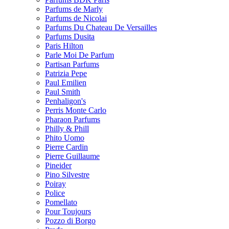
Parfums de Marly
Parfums de Nicolai
Parfums Du Chateau De Versailles
Parfums Dusita
Paris Hilton
Parle Moi De Parfum
Partisan Parfums
Patrizia Pepe
Paul Emilien
Paul Smith
Penhaligon's
Perris Monte Carlo
Pharaon Parfums
Philly & Phill
Phito Uomo
Pierre Cardin
Pierre Guillaume
Pineider
Pino Silvestre
Poiray
Police
Pomellato
Pour Toujours
Pozzo di Borgo