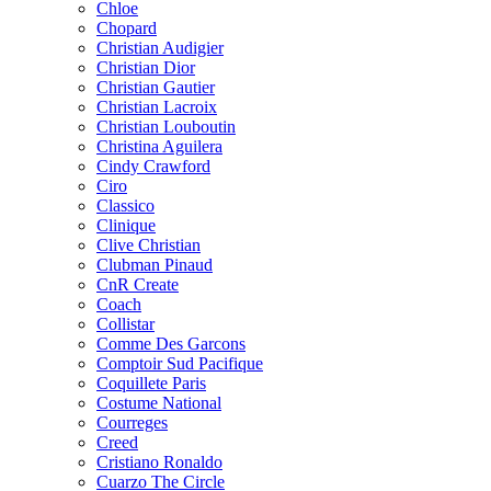
Chloe
Chopard
Christian Audigier
Christian Dior
Christian Gautier
Christian Lacroix
Christian Louboutin
Christina Aguilera
Cindy Crawford
Ciro
Classico
Clinique
Clive Christian
Clubman Pinaud
CnR Create
Coach
Collistar
Comme Des Garcons
Comptoir Sud Pacifique
Coquillete Paris
Costume National
Courreges
Creed
Cristiano Ronaldo
Cuarzo The Circle