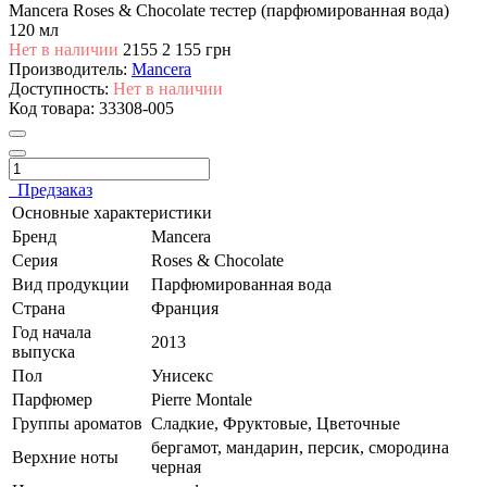
Mancera Roses & Chocolate тестер (парфюмированная вода)
120 мл
Нет в наличии
2155
2 155 грн
Производитель:
Mancera
Доступность:
Нет в наличии
Код товара:
33308-005
Предзаказ
Основные характеристики
Бренд
Mancera
Серия
Roses & Chocolate
Вид продукции
Парфюмированная вода
Страна
Франция
Год начала
2013
выпуска
Пол
Унисекс
Парфюмер
Pierre Montale
Группы ароматов
Сладкие, Фруктовые, Цветочные
бергамот, мандарин, персик, смородина
Верхние ноты
черная