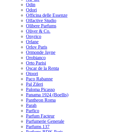
Odin
Odori
Officina delle Essenze
Olfactive Studio
Olibere Parfums
Oliver & Co.
Onyrico
Orlane
Orlov Paris
Ormonde Jayne
Orobianco
Orto Parisi
Oscar de la Renta
Otoori
Paco Rabanne
Pal Zileri
Paloma Picasso
Panama 1924 (Boellis)
Pantheon Roma
Parah
Parfico
Parfum Facteur
Parfumerie Generale
Parfums 137
Parfums BDK Paris