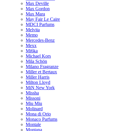
Max Deville
Max Gordon
Max Mara
May Fair Le Caire
MDCI Parfums
Melvita
Memo
Mercedes-Benz
Mexx
Mi6ka
Michael Kors
Mila Schön
Milano Fragranze
Miller et Bertaux
Miller Harris
Milton Lloyd
MiN New York
Missha
Missoni
Miu Miu
Molinard
Mona di Orio
Monaco Parfums
Montale
Montana