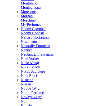
Montblanc
Montegrappa
Moresque
Morgan
Moschino
My Perfumes
Naomi Campbell
Naomi Goodsir
Narciso Rodriguez
Nasomatto
Naturally European
Nautica
Neotantric Fragrances
New Yorker
Nicki Minaj
Nikki Beach
Nikos Sculpture
Nina Ricci
Nishane
Nissan
Nobile 1942
Noran Perfumes
Novaya Zarya
Nuhi
Nu_Be