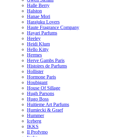
Halle Berry
Halston
Hanae Mori
Harajuku Lovers
Haute Fragrance Company
Hayari Parfums
Heeley
Heidi Klum
Hello Kitty
Hermes
Herve Gambs Paris
Histoires de Parfums
Hollister
Hormone Paris
Houbigant
House Of Sillage
Hugh Parsons
Hugo Boss
Huitieme Art Parfums
Humiecki & Graef
Hummer
Iceberg
IKKS
Il Profvmo