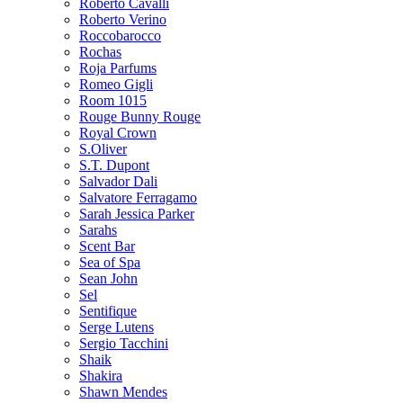
Roberto Cavalli
Roberto Verino
Roccobarocco
Rochas
Roja Parfums
Romeo Gigli
Room 1015
Rouge Bunny Rouge
Royal Crown
S.Oliver
S.T. Dupont
Salvador Dali
Salvatore Ferragamo
Sarah Jessica Parker
Sarahs
Scent Bar
Sea of Spa
Sean John
Sel
Sentifique
Serge Lutens
Sergio Tacchini
Shaik
Shakira
Shawn Mendes