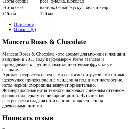
Ноты сердца
роза, фиалка, шоколад
Ноты базы
ваниль, белый мускус, белый кедр
Объем
120 мл
Описание
Отзывы (0)
Mancera Roses & Chocolate
Mancera Roses & Chocolate - это аромат для мужчин и женщин,
выпущен в 2013 году парфюмером Pierre Mancera и
принадлежит к группе ароматов цветочные фруктовые
сладкие.
Аромат раскроется перед вами свежими цитрусовыми нотами,
щекочущее прикосновение мандарина поднимет настроение,
ноты черной смородины зазвучат ориентально.
Жизнерадостные ноты темного шоколада с нежным оттенком
фиалки подчеркнуты шикарной розой. Чуть погодя
раскрывается сладкая нота ванили, подкрепленная
древесными нотами.
Написать отзыв