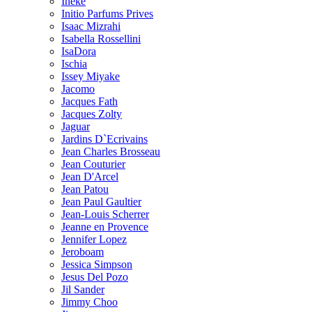
Ineke
Initio Parfums Prives
Isaac Mizrahi
Isabella Rossellini
IsaDora
Ischia
Issey Miyake
Jacomo
Jacques Fath
Jacques Zolty
Jaguar
Jardins D`Ecrivains
Jean Charles Brosseau
Jean Couturier
Jean D'Arcel
Jean Patou
Jean Paul Gaultier
Jean-Louis Scherrer
Jeanne en Provence
Jennifer Lopez
Jeroboam
Jessica Simpson
Jesus Del Pozo
Jil Sander
Jimmy Choo