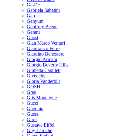
Ga-De
Gabriela Sabatini
Gap
Genyum
Geoffrey Beene
Gerani
Ghost
Gian Marco Venturi
Gianfranco Ferre
Giardino Benessere
Giorgio Armani
Giorgio Beverly Hills
Giulietta Capuleti
Givenchy
Gloria Vanderbilt
GOSH
Gres
Gris Montaigne
Gucci
Guerlain
Guess
Guru
Gustave Eiffel
Guy Laroche
Gwen Stefani