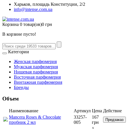
Харьков, площадь Конституции, 2/2
info@intense.com.ua
Корзина
0 товар(ов)
0 грн
В корзине пусто!
Категории
Женская парфюмерия
Мужская парфюмерия
Нишевая парфюмерия
Восточная парфюмерия
Винтажная парфюмерия
Бренды
Объем
Наименование
Артикул
Цена
Действие
Mancera Roses & Chocolate
33257-
167
Предзаказ
пробник 2 мл
005
грн
1