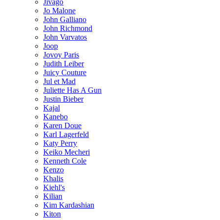
Jivago
Jo Malone
John Galliano
John Richmond
John Varvatos
Joop
Jovoy Paris
Judith Leiber
Juicy Couture
Jul et Mad
Juliette Has A Gun
Justin Bieber
Kajal
Kanebo
Karen Doue
Karl Lagerfeld
Katy Perry
Keiko Mecheri
Kenneth Cole
Kenzo
Khalis
Kiehl's
Kilian
Kim Kardashian
Kiton