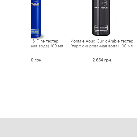
d & Pine тестер
Montale Aoud Cuir d'Arabie тестер
Montale A
ная вода) 100 мл
(парфюмированная вода) 100 мл
(парфюмирова
80 грн
2 664 грн
1