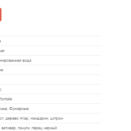
e
ver
мированная вода
ия
с
Montale
сные, Фужерные
от, дерево Агар, мандарин, цитрон
, ветивер, пачули, перец черный