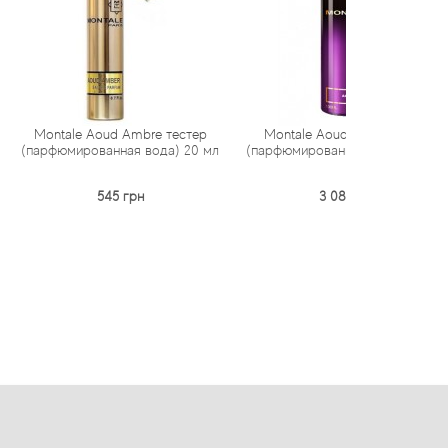
Aoud Ambre тестер
Montale Aoud Sense тестер
Mon
ванная вода) 20 мл
(парфюмированная вода) 100 мл
парфюмир
545 грн
3 082 грн