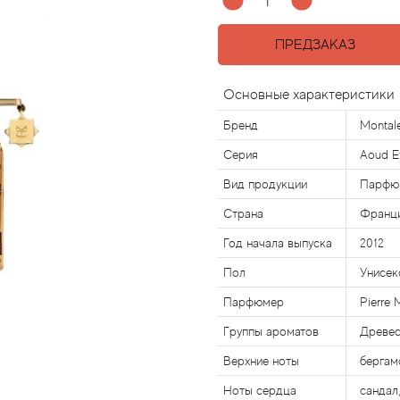
ПРЕДЗАКАЗ
Основные характеристики
Бренд
Montal
Серия
Aoud E
Вид продукции
Парфю
Страна
Франц
Год начала выпуска
2012
Пол
Унисек
Парфюмер
Pierre 
Группы ароматов
Древе
Верхние ноты
бергам
Ноты сердца
сандал