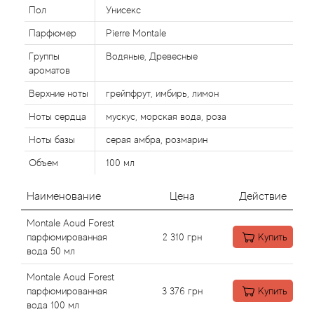
Alexandre Barthet
Пол
Унисекс
Парфюмер
Pierre Montale
Alexandre J
Группы
Водяные, Древесные
Alfred Dunhill
ароматов
Верхние ноты
грейпфрут, имбирь, лимон
Alyson Oldoini
Ноты сердца
мускус, морская вода, роза
Alyssa Ashley
Ноты базы
серая амбра, розмарин
Объем
100 мл
American Crew
Наименование
Цена
Действие
Amouage
Montale Aoud Forest
парфюмированная
2 310
грн
Купить
Amouroud
вода 50 мл
Montale Aoud Forest
Andre L'Arom
парфюмированная
3 376
грн
Купить
вода 100 мл