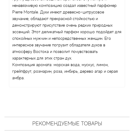
Antonio Visconti
ненавязчивую композицию создал известный парфюмер
Pierre Montale. Духи имеют древесно-цитрусовое
Aquolina
звучание, обладают прекрасной стойкостью и
демонстрируют присутствие очень редких природных
Arabesque Perfumes
эссенций. Этот деликатный парфюм хорошо подойдет для
спокойных мужчин и непосредственных женщин. Его
интересное звучание погрузит обладателя духов в
Arabiyat
атмосферу Востока и позволит почувствовать
характерных для этих стран дух.
Aramis
Композиция аромата: морская вода, мускус, лимон,
грейпфрут, розмарин, роза, имбирь, дерево агар и серая
Ariana Grande
амбра.
Armaf
Armand Basi
Arrogance
РЕКОМЕНДУЕМЫЕ ТОВАРЫ