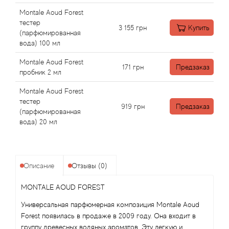
Angel Schlesser
Montale Aoud Forest
тестер
Anima Mundi
3 155
грн
Купить
(парфюмированная
вода) 100 мл
Anna Sui
Montale Aoud Forest
171
грн
Предзаказ
пробник 2 мл
Annayake
Montale Aoud Forest
тестер
Anne Fontaine
919
грн
Предзаказ
(парфюмированная
вода) 20 мл
Annick Goutal
Antonia's Flowers
Описание
Отзывы (0)
Antonio Banderas
MONTALE AOUD FOREST
Antonio Puig
Универсальная парфюмерная композиция Montale Aoud
Forest появилась в продаже в 2009 году. Она входит в
группу древесных водяных ароматов. Эту легкую и