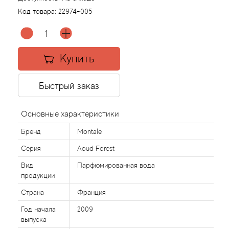
Код товара:
22974-005
Agonist
Aigner
Купить
Aj Arabia (Widian)
Быстрый заказ
Ajmal
Основные характеристики
Al Haramain
Бренд
Montale
Серия
Aoud Forest
Al Jazeera
Вид
Парфюмированная вода
продукции
Alaia Paris
Страна
Франция
Alexander McQueen
Год начала
2009
выпуска