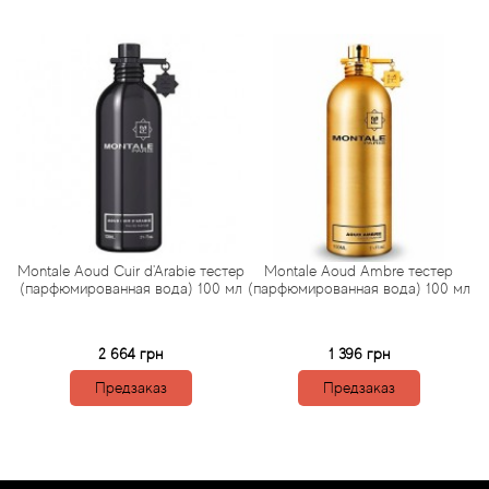
Arte Profumi
ArteOlfatto
Asabi
Asgharali
Atelier Cologne
Montale Aoud Cuir d'Arabie тестер
Montale Aoud Ambre тестер
Atelier Des Ors
мл
(парфюмированная вода) 100 мл
(парфюмированная вода) 100 мл
(
Atelier Flou
2 664 грн
1 396 грн
Athena's
Предзаказ
Предзаказ
Atkinsons