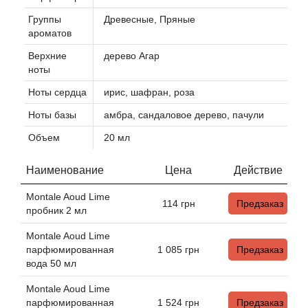
Alexandre Barthet
Группы
Древесные, Пряные
Alexandre J
ароматов
Верхние
дерево Агар
Alfred Dunhill
ноты
Ноты сердца
ирис, шафран, роза
Alyson Oldoini
Ноты базы
амбра, сандаловое дерево, пачули
Alyssa Ashley
Объем
20 мл
Наименование
Цена
Действие
American Crew
Montale Aoud Lime
114
грн
Предзаказ
Amouage
пробник 2 мл
Montale Aoud Lime
Amouroud
парфюмированная
1 085
грн
Предзаказ
вода 50 мл
Andre L'Arom
Montale Aoud Lime
парфюмированная
1 524
грн
Предзаказ