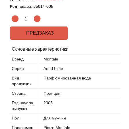
Код товара:
35014-005
Agonist
Aigner
ПРЕДЗАКАЗ
Aj Arabia (Widian)
Основные характеристики
Ajmal
Бренд
Montale
Серия
Aoud Lime
Al Haramain
Вид
Парфюмированная вода
продукции
Al Jazeera
Страна
Франция
Alaia Paris
Год начала
2005
выпуска
Alexander McQueen
Пол
Для мужчин
Парфюмер
Pierre Montale