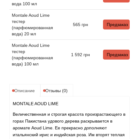
Angel Schlesser
вода 100 мл
Montale Aoud Lime
Anima Mundi
тестер
565
грн
Предзаказ
(парфюмированная
Anna Sui
вода) 20 мл
Montale Aoud Lime
Annayake
тестер
1 592
грн
Предзаказ
(парфюмированная
Anne Fontaine
вода) 100 мл
Annick Goutal
Описание
Отзывы (0)
Antonia's Flowers
MONTALE AOUD LIME
Antonio Banderas
Величественная и строгая красота произрастающего в
горах Пакистана удового дерева раскрывается в
Antonio Puig
аромате Aoud Lime. Ее прекрасно дополняют
итальянский ирис и индийская роза. Им вторят теплая