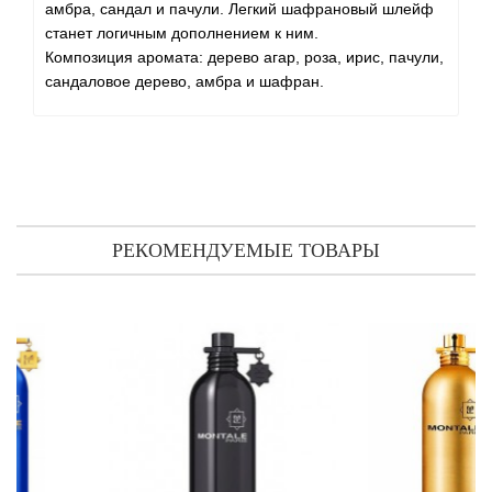
Antonio Visconti
амбра, сандал и пачули. Легкий шафрановый шлейф
станет логичным дополнением к ним.
Aquolina
Композиция аромата: дерево агар, роза, ирис, пачули,
сандаловое дерево, амбра и шафран.
Arabesque Perfumes
Arabiyat
Aramis
РЕКОМЕНДУЕМЫЕ ТОВАРЫ
Ariana Grande
Armaf
Armand Basi
Arrogance