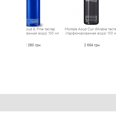
ud & Pine тестер
Montale Aoud Cuir d'Arabie тестер
Montale 
анная вода) 100 мл
(парфюмированная вода) 100 мл
(парфюмиро
 280 грн
2 664 грн