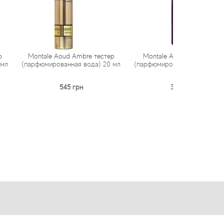
 Aoud Ambre тестер
Montale Aoud Sense тестер
Mo
ованная вода) 20 мл
(парфюмированная вода) 100 мл
парфюми
545 грн
3 082 грн