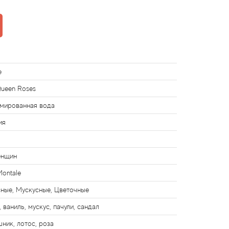
e
ueen Roses
мированная вода
ия
енщин
Montale
ные, Мускусные, Цветочные
 ваниль, мускус, пачули, сандал
ник, лотос, роза