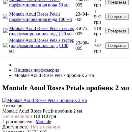
Предзаказ
парфюмированная вода 50 мл
005
грн
1
Montale Aoud Roses Petals
23494-
997
Предзаказ
парфюмированная вода 100 мл
005
грн
Montale Aoud Roses Petals тестер
35075-
518
Предзаказ
(парфюмированная вода) 20 мл
005
грн
Montale Aoud Roses Petals тестер
1
23496-
(парфюмированная вода) 100
787
Предзаказ
005
мл
грн
Нишевая парфюмерия
Montale Aoud Roses Petals пробник 2 мл
Montale Aoud Roses Petals пробник 2 мл
0 отзывов
Montale Aoud Roses Petals пробник 2 мл
Нет в наличии
110
110 грн
Производитель:
Montale
Доступность:
Нет в наличии