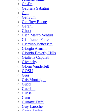
Ga-De
Gabriela Sabatini
Gap
Genyum
Geoffrey Beene
Gerani
Ghost
Gian Marco Venturi
Gianfranco Ferre
Giardino Benessere
Giorgio Armani
Giorgio Beverly Hills
Giulietta Capuleti
Givenchy
Gloria Vanderbilt
GOSH
Gres
Gris Montaigne
Gucci
Guerlain
Guess
Guru
Gustave Eiffel
Guy Laroche
Gwen Stefani