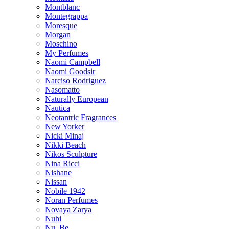
Montblanc
Montegrappa
Moresque
Morgan
Moschino
My Perfumes
Naomi Campbell
Naomi Goodsir
Narciso Rodriguez
Nasomatto
Naturally European
Nautica
Neotantric Fragrances
New Yorker
Nicki Minaj
Nikki Beach
Nikos Sculpture
Nina Ricci
Nishane
Nissan
Nobile 1942
Noran Perfumes
Novaya Zarya
Nuhi
Nu_Be