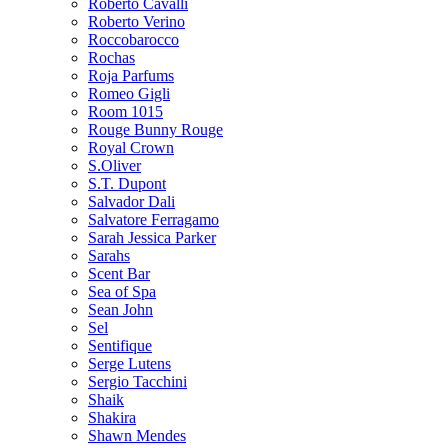
Roberto Cavalli
Roberto Verino
Roccobarocco
Rochas
Roja Parfums
Romeo Gigli
Room 1015
Rouge Bunny Rouge
Royal Crown
S.Oliver
S.T. Dupont
Salvador Dali
Salvatore Ferragamo
Sarah Jessica Parker
Sarahs
Scent Bar
Sea of Spa
Sean John
Sel
Sentifique
Serge Lutens
Sergio Tacchini
Shaik
Shakira
Shawn Mendes