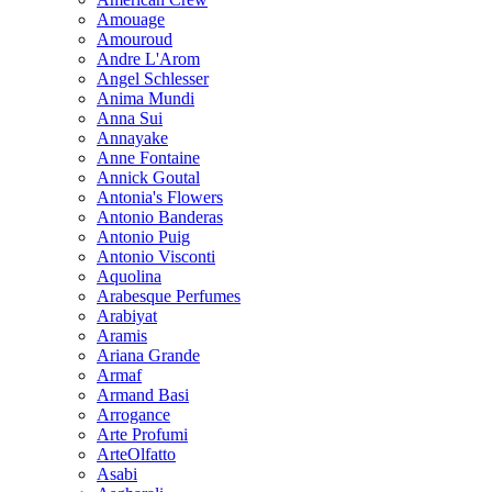
Amouage
Amouroud
Andre L'Arom
Angel Schlesser
Anima Mundi
Anna Sui
Annayake
Anne Fontaine
Annick Goutal
Antonia's Flowers
Antonio Banderas
Antonio Puig
Antonio Visconti
Aquolina
Arabesque Perfumes
Arabiyat
Aramis
Ariana Grande
Armaf
Armand Basi
Arrogance
Arte Profumi
ArteOlfatto
Asabi