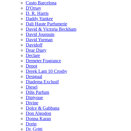
Custo Barcelona
D'Orsay
D. R. Harris
Daddy Yankee
Dali Haute Parfumerie
David & Victoria Beckham
David Jourquin
David Yurman
Davidoff
Dear Diary
Declare
Demeter Fragrance
Depot
Derek Lam 10 Crosby
Desigual
Diadema Exclusif
Diesel
Dilis Parfum
Diptyque
Divine
Dolce & Gabbana
Don Algodon
Donna Karan
Dorin
Dr. Gritti