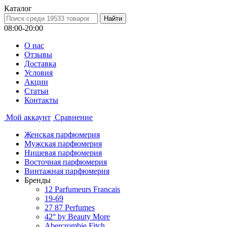
Каталог
08:00-20:00
О нас
Отзывы
Доставка
Условия
Aкции
Статьи
Контакты
Мой аккаунт
Сравнение
Женская парфюмерия
Мужская парфюмерия
Нишевая парфюмерия
Восточная парфюмерия
Винтажная парфюмерия
Бренды
12 Parfumeurs Francais
19-69
27 87 Perfumes
42° by Beauty More
Abercrombie Fitch