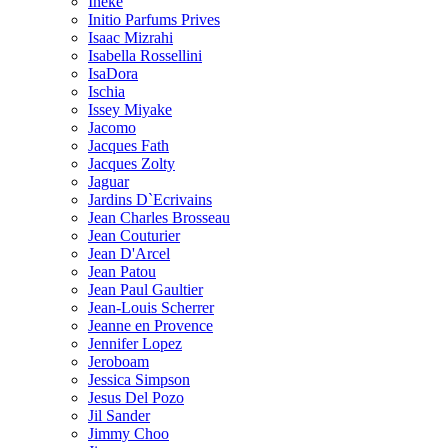
Ineke
Initio Parfums Prives
Isaac Mizrahi
Isabella Rossellini
IsaDora
Ischia
Issey Miyake
Jacomo
Jacques Fath
Jacques Zolty
Jaguar
Jardins D`Ecrivains
Jean Charles Brosseau
Jean Couturier
Jean D'Arcel
Jean Patou
Jean Paul Gaultier
Jean-Louis Scherrer
Jeanne en Provence
Jennifer Lopez
Jeroboam
Jessica Simpson
Jesus Del Pozo
Jil Sander
Jimmy Choo