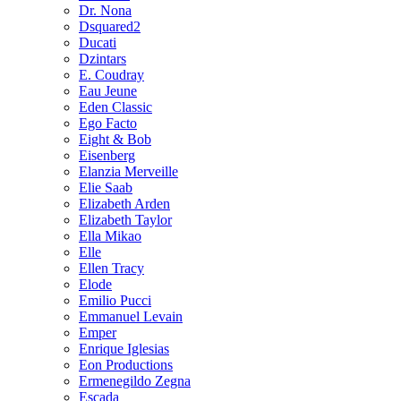
Dr. Nona
Dsquared2
Ducati
Dzintars
E. Coudray
Eau Jeune
Eden Classic
Ego Facto
Eight & Bob
Eisenberg
Elanzia Merveille
Elie Saab
Elizabeth Arden
Elizabeth Taylor
Ella Mikao
Elle
Ellen Tracy
Elode
Emilio Pucci
Emmanuel Levain
Emper
Enrique Iglesias
Eon Productions
Ermenegildo Zegna
Escada