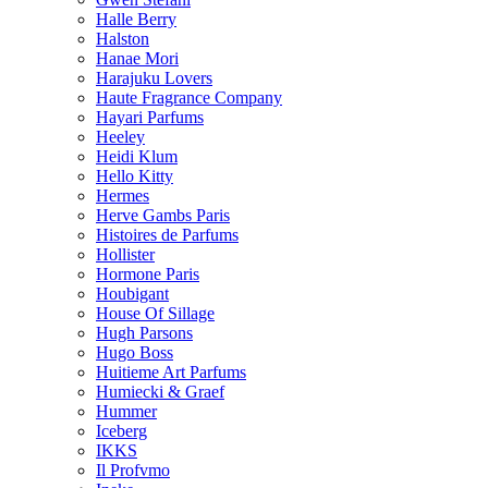
Halle Berry
Halston
Hanae Mori
Harajuku Lovers
Haute Fragrance Company
Hayari Parfums
Heeley
Heidi Klum
Hello Kitty
Hermes
Herve Gambs Paris
Histoires de Parfums
Hollister
Hormone Paris
Houbigant
House Of Sillage
Hugh Parsons
Hugo Boss
Huitieme Art Parfums
Humiecki & Graef
Hummer
Iceberg
IKKS
Il Profvmo