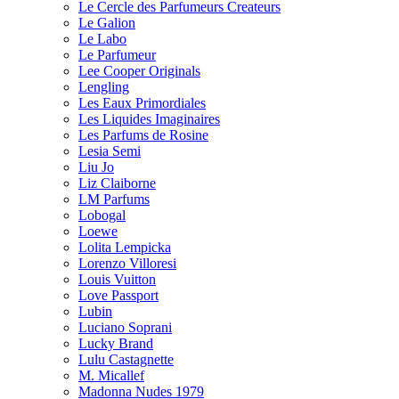
Le Cercle des Parfumeurs Createurs
Le Galion
Le Labo
Le Parfumeur
Lee Cooper Originals
Lengling
Les Eaux Primordiales
Les Liquides Imaginaires
Les Parfums de Rosine
Lesia Semi
Liu Jo
Liz Claiborne
LM Parfums
Lobogal
Loewe
Lolita Lempicka
Lorenzo Villoresi
Louis Vuitton
Love Passport
Lubin
Luciano Soprani
Lucky Brand
Lulu Castagnette
M. Micallef
Madonna Nudes 1979