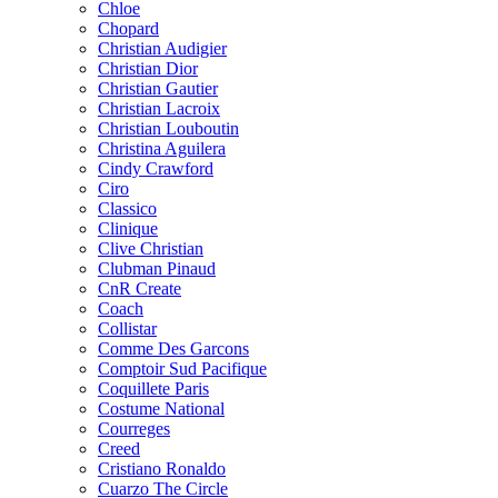
Chloe
Chopard
Christian Audigier
Christian Dior
Christian Gautier
Christian Lacroix
Christian Louboutin
Christina Aguilera
Cindy Crawford
Ciro
Classico
Clinique
Clive Christian
Clubman Pinaud
CnR Create
Coach
Collistar
Comme Des Garcons
Comptoir Sud Pacifique
Coquillete Paris
Costume National
Courreges
Creed
Cristiano Ronaldo
Cuarzo The Circle