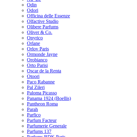
Odin
Odori
Officina delle Essenze
Olfactive Studio
Olibere Parfums
Oliver & Co.
Onyrico
Orlane
Orlov Paris
Ormonde Jayne
Orobianco
Orto Parisi
Oscar de la Renta
Otoori
Paco Rabanne
Pal Zileri
Paloma Picasso
Panama 1924 (Boellis)
Pantheon Roma
Parah
Parfico
Parfum Facteur
Parfumerie Generale
Parfums 137
Parfums BDK Paris