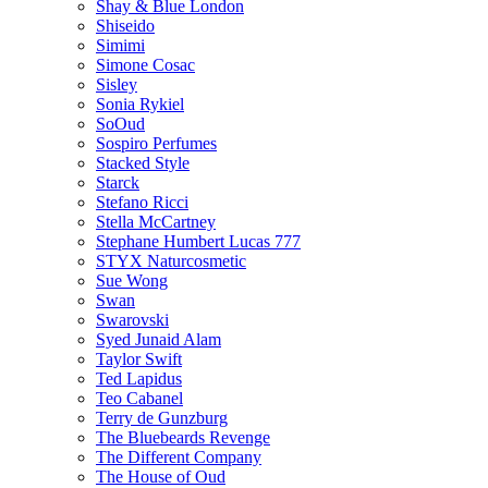
Shay & Blue London
Shiseido
Simimi
Simone Cosac
Sisley
Sonia Rykiel
SoOud
Sospiro Perfumes
Stacked Style
Starck
Stefano Ricci
Stella McCartney
Stephane Humbert Lucas 777
STYX Naturсosmetic
Sue Wong
Swan
Swarovski
Syed Junaid Alam
Taylor Swift
Ted Lapidus
Teo Cabanel
Terry de Gunzburg
The Bluebeards Revenge
The Different Company
The House of Oud