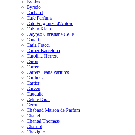
Byblos
Byredo
Cacharel
Cafe Parfums
Cale Fragranze d'Autore
Calvin Klein
Calypso Christiane Celle
Canali
Carla Fracci
Carner Barcelona
Carolina Herrera
Caron
Carrera
Carrera Jeans Parfums
Carthusia
Cartier
Carven
Caudalie
Celine Dion
Cerruti
Chabaud Maison de Parfum
Chanel
Chantal Thomass
Charriol
Chevignon