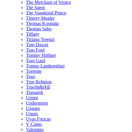
The Merchant of Venice
The Saem
The Vagabond Prince
Thierry Mugler
Thomas Kosmala
Thomas Sabo
Tiffany
Tiziana Terenzi
Tom Daxon
Tom Ford
Tommy Hilfiger
Toni Gard
Tonino Lamborghini
Torrente
Tous
True Religion
Truefitt&Hill
Trussardi
Uermi
Undergreen
Ungaro
Unum
Uvas Frescas
V Canto
Valentino