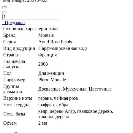
Код товара:
23573-005
Предзаказ
Основные характеристики
Бренд
Montale
Серия
Aoud Rose Petals
Вид продукции
Парфюмированная вода
Страна
Франция
Год начала
2008
выпуска
Пол
Для женщин
Парфюмер
Pierre Montale
Группы
Древесные, Мускусные, Цветочные
ароматов
Верхние ноты
герань, чайная роза
Ноты сердца
шафран, амбра
кедр, дерево Агар, гваяковое дерево,
Ноты базы
тиковое дерево
Объем
2 мл