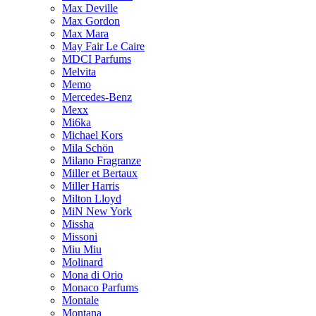
Max Deville
Max Gordon
Max Mara
May Fair Le Caire
MDCI Parfums
Melvita
Memo
Mercedes-Benz
Mexx
Mi6ka
Michael Kors
Mila Schön
Milano Fragranze
Miller et Bertaux
Miller Harris
Milton Lloyd
MiN New York
Missha
Missoni
Miu Miu
Molinard
Mona di Orio
Monaco Parfums
Montale
Montana