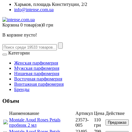
Харьков, площадь Конституции, 2/2
info@intense.com.ua
Корзина
0 товар(ов)
0 грн
В корзине пусто!
Категории
Женская парфюмерия
Мужская парфюмерия
Нишевая парфюмерия
Восточная парфюмерия
Винтажная парфюмерия
Бренды
Объем
Наименование
Артикул
Цена
Действие
Montale Aoud Roses Petals
23573-
110
Предзаказ
пробник 2 мл
005
грн
Montale Aoud Roses Petals
23495-
799