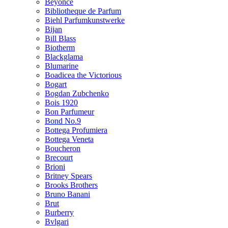
Beyonce
Bibliotheque de Parfum
Biehl Parfumkunstwerke
Bijan
Bill Blass
Biotherm
Blackglama
Blumarine
Boadicea the Victorious
Bogart
Bogdan Zubchenko
Bois 1920
Bon Parfumeur
Bond No.9
Bottega Profumiera
Bottega Veneta
Boucheron
Brecourt
Brioni
Britney Spears
Brooks Brothers
Bruno Banani
Brut
Burberry
Bvlgari