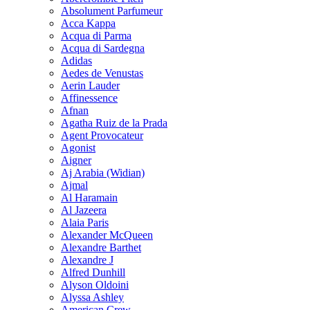
Absolument Parfumeur
Acca Kappa
Acqua di Parma
Acqua di Sardegna
Adidas
Aedes de Venustas
Aerin Lauder
Affinessence
Afnan
Agatha Ruiz de la Prada
Agent Provocateur
Agonist
Aigner
Aj Arabia (Widian)
Ajmal
Al Haramain
Al Jazeera
Alaia Paris
Alexander McQueen
Alexandre Barthet
Alexandre J
Alfred Dunhill
Alyson Oldoini
Alyssa Ashley
American Crew