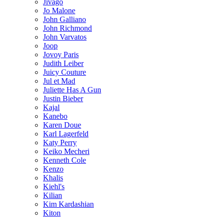
Jivago
Jo Malone
John Galliano
John Richmond
John Varvatos
Joop
Jovoy Paris
Judith Leiber
Juicy Couture
Jul et Mad
Juliette Has A Gun
Justin Bieber
Kajal
Kanebo
Karen Doue
Karl Lagerfeld
Katy Perry
Keiko Mecheri
Kenneth Cole
Kenzo
Khalis
Kiehl's
Kilian
Kim Kardashian
Kiton