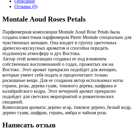
Описание
Отзывы (0)
Montale Aoud Roses Petals
Парфюмерная композиция Montale Aoud Rose Petals была
создана известным парфюмером Pierre Montale специально для
чувственных женщин. Она входит в группу цветочных
древесно-мускусных ароматов и способна передать
подлинную атмосферу и дух Востока.
Автор этой композиции создавал ее под влиянием
собственных воспоминаний о годах, прожитых им на
Востоке. Этот аромат прекрасно подойдет для женщин,
которые умеют себя подать и предпочитают только
роскошные вещи. Для ее создания автор использовал ноты
герани, розы, дерева гуаяк, тикового дерева, шафрана и
калабрийского кедра. Этот вечерний аромат прекрасно
подойдет для светских мероприятий и романтических
свиданий.
Композиция аромата: дерево агар, тиковое дерево, белый кедр,
дерево гуаяк, шафран, герань, амбра и чайная роза.
Написать отзыв