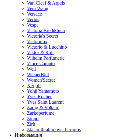
Van Cleef & Arpels
Vera Wang
Versace
Vertus
Vespa
Victoria Bredikhina
Victoria's Secret
Victorinox
Victorio & Lucchino
Viktor & Rolf
Vilhelm Parfumerie
Vince Camuto
Weil
WienerBlut
Women'Secret
Xerjoff
Yohji Yamamoto
Yves Rocher
Yves Saint Laurent
Zadig & Voltaire
Zarkoperfume
Zippo
Zirh
Zlatan Ibrahimovic Parfums
Информация