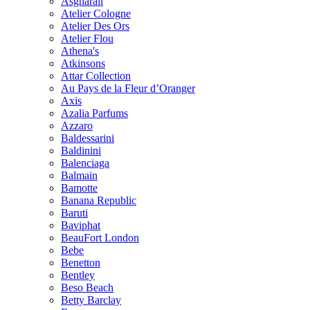
Asgharali
Atelier Cologne
Atelier Des Ors
Atelier Flou
Athena's
Atkinsons
Attar Collection
Au Pays de la Fleur d’Oranger
Axis
Azalia Parfums
Azzaro
Baldessarini
Baldinini
Balenciaga
Balmain
Bamotte
Banana Republic
Baruti
Baviphat
BeauFort London
Bebe
Benetton
Bentley
Beso Beach
Betty Barclay