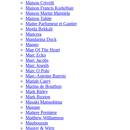
Maison Crivelli
Maison Francis Kurkdjian
Maison Martin Margiela
Maison Tahite
Maitre Parfumeur et Gantier
Majda Bekkali
Mancera
Mandarina Duck
Mango
Map Of The Heart
Marc Ecko
Marc Jacobs
Marc Joseph
Marc O Polo
Marc-Antoine Barrois
Mariah Carey
Marina de Bourbon
Mark Birley
Mark Buxton
Masaki Matsushima
Masque
Matiere Premiere
Matthew Williamson
Mauboussin
Maurer & Wirtz