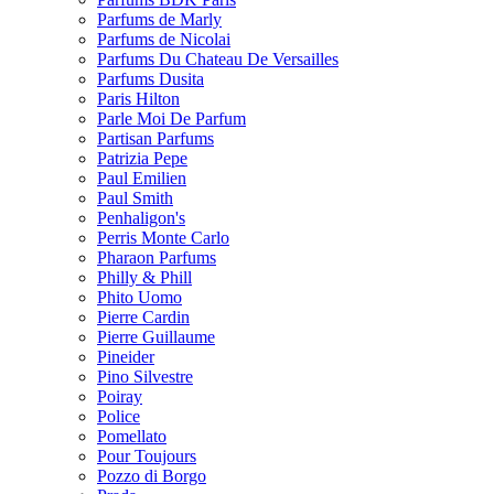
Parfums de Marly
Parfums de Nicolai
Parfums Du Chateau De Versailles
Parfums Dusita
Paris Hilton
Parle Moi De Parfum
Partisan Parfums
Patrizia Pepe
Paul Emilien
Paul Smith
Penhaligon's
Perris Monte Carlo
Pharaon Parfums
Philly & Phill
Phito Uomo
Pierre Cardin
Pierre Guillaume
Pineider
Pino Silvestre
Poiray
Police
Pomellato
Pour Toujours
Pozzo di Borgo