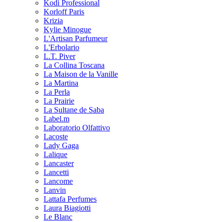
Kodi Professional
Korloff Paris
Krizia
Kylie Minogue
L'Artisan Parfumeur
L'Erbolario
L.T. Piver
La Collina Toscana
La Maison de la Vanille
La Martina
La Perla
La Prairie
La Sultane de Saba
Label.m
Laboratorio Olfattivo
Lacoste
Lady Gaga
Lalique
Lancaster
Lancetti
Lancome
Lanvin
Lattafa Perfumes
Laura Biagiotti
Le Blanc