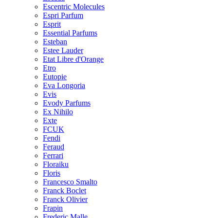
Escentric Molecules
Espri Parfum
Esprit
Essential Parfums
Esteban
Estee Lauder
Etat Libre d'Orange
Etro
Eutopie
Eva Longoria
Evis
Evody Parfums
Ex Nihilo
Exte
FCUK
Fendi
Feraud
Ferrari
Floraiku
Floris
Francesco Smalto
Franck Boclet
Franck Olivier
Frapin
Frederic Malle