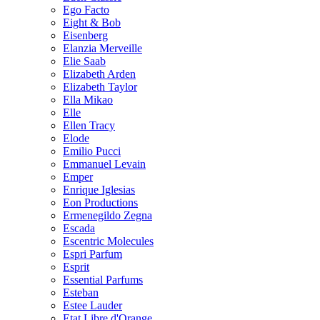
Ego Facto
Eight & Bob
Eisenberg
Elanzia Merveille
Elie Saab
Elizabeth Arden
Elizabeth Taylor
Ella Mikao
Elle
Ellen Tracy
Elode
Emilio Pucci
Emmanuel Levain
Emper
Enrique Iglesias
Eon Productions
Ermenegildo Zegna
Escada
Escentric Molecules
Espri Parfum
Esprit
Essential Parfums
Esteban
Estee Lauder
Etat Libre d'Orange