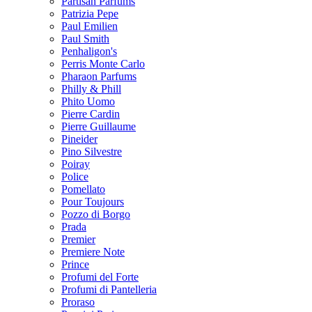
Partisan Parfums
Patrizia Pepe
Paul Emilien
Paul Smith
Penhaligon's
Perris Monte Carlo
Pharaon Parfums
Philly & Phill
Phito Uomo
Pierre Cardin
Pierre Guillaume
Pineider
Pino Silvestre
Poiray
Police
Pomellato
Pour Toujours
Pozzo di Borgo
Prada
Premier
Premiere Note
Prince
Profumi del Forte
Profumi di Pantelleria
Proraso