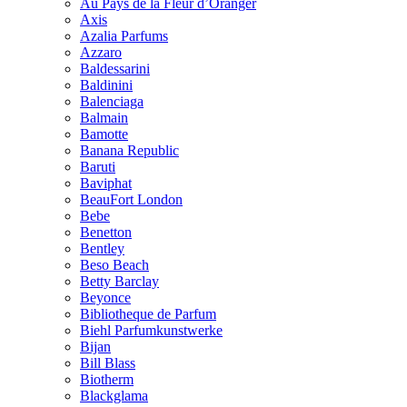
Au Pays de la Fleur d’Oranger
Axis
Azalia Parfums
Azzaro
Baldessarini
Baldinini
Balenciaga
Balmain
Bamotte
Banana Republic
Baruti
Baviphat
BeauFort London
Bebe
Benetton
Bentley
Beso Beach
Betty Barclay
Beyonce
Bibliotheque de Parfum
Biehl Parfumkunstwerke
Bijan
Bill Blass
Biotherm
Blackglama