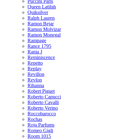
Puccini Paris
Queen Latifah
Quiksilver
Ralph Lauren
Ramon Bejar
Ramon Molvizar
Ramon Monegal
Rampage
Rance 1795
Rania J
Reminiscence
Repetto
Replay
Revillon
Revlon
Rihanna
Robert Piguet
Roberto Capucci
Roberto Cavalli
Roberto Verino
Roccobarocco
Rochas
Roja Parfums
Romeo Gigli
Room 1015