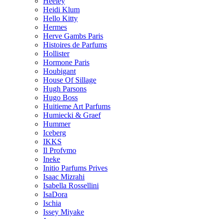
Heeley
Heidi Klum
Hello Kitty
Hermes
Herve Gambs Paris
Histoires de Parfums
Hollister
Hormone Paris
Houbigant
House Of Sillage
Hugh Parsons
Hugo Boss
Huitieme Art Parfums
Humiecki & Graef
Hummer
Iceberg
IKKS
Il Profvmo
Ineke
Initio Parfums Prives
Isaac Mizrahi
Isabella Rossellini
IsaDora
Ischia
Issey Miyake