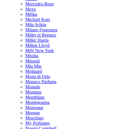
Mercedes-Benz
Mexx
Mi6ka
Michael Kors
Mila Schön
Milano Fragranze
Miller et Bertaux
Miller Harris
Milton Lloyd
MiN New York
Missha
Missoni
Miu Miu
Molinard
Mona di Orio
Monaco Parfums
Montale
Montana
Montblanc
Montegrappa
Moresque
Morgan
Moschino
My Perfumes
Naomi Campbell