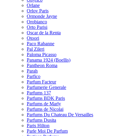
Orlane
Orlov Paris
Ormonde Jayne
Orobianco
Orto Parisi
Oscar de la Renta
Otoori
Paco Rabanne
Pal Zileri
Paloma Picasso
Panama 1924 (Boellis)
Pantheon Roma
Parah
Parfico
Parfum Facteur
Parfumerie Generale
Parfums 137
Parfums BDK Paris
Parfums de Marly
Parfums de Nicolai
Parfums Du Chateau De Versailles
Parfums Dusita
Paris Hilton
Parle Moi De Parfum