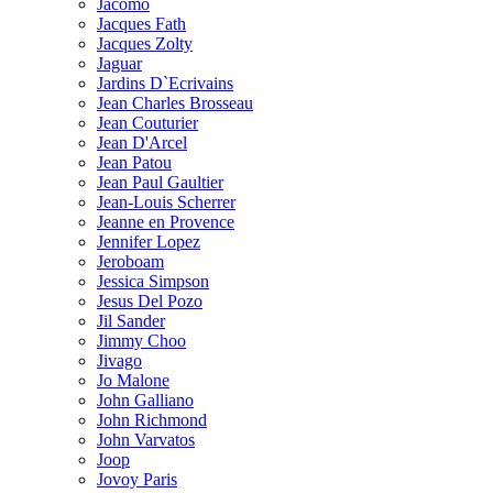
Jacomo
Jacques Fath
Jacques Zolty
Jaguar
Jardins D`Ecrivains
Jean Charles Brosseau
Jean Couturier
Jean D'Arcel
Jean Patou
Jean Paul Gaultier
Jean-Louis Scherrer
Jeanne en Provence
Jennifer Lopez
Jeroboam
Jessica Simpson
Jesus Del Pozo
Jil Sander
Jimmy Choo
Jivago
Jo Malone
John Galliano
John Richmond
John Varvatos
Joop
Jovoy Paris