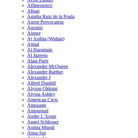
Affinessence
Afnan
Agatha Ruiz de la Prada
Agent Provocateur
Agonist
Aigner
Aj Arabia (Widian)
Ajmal
Al Haramain
Al Jazeera
Alaia Paris
Alexander McQueen
Alexandre Barthet
Alexandre J
Alfred Dunhill
Alyson Oldoini
Alyssa Ashley
American Crew
Amouage
Amouroud
Andre L'Arom
Angel Schlesser
Anima Mundi
Anna Sui