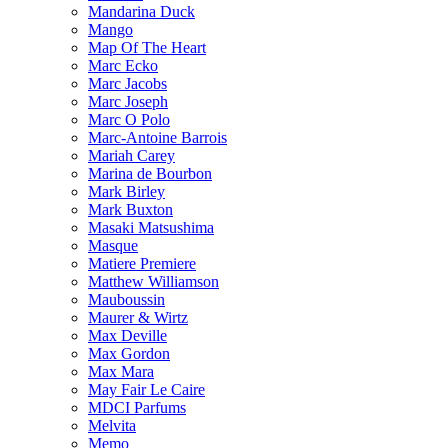
Mandarina Duck
Mango
Map Of The Heart
Marc Ecko
Marc Jacobs
Marc Joseph
Marc O Polo
Marc-Antoine Barrois
Mariah Carey
Marina de Bourbon
Mark Birley
Mark Buxton
Masaki Matsushima
Masque
Matiere Premiere
Matthew Williamson
Mauboussin
Maurer & Wirtz
Max Deville
Max Gordon
Max Mara
May Fair Le Caire
MDCI Parfums
Melvita
Memo