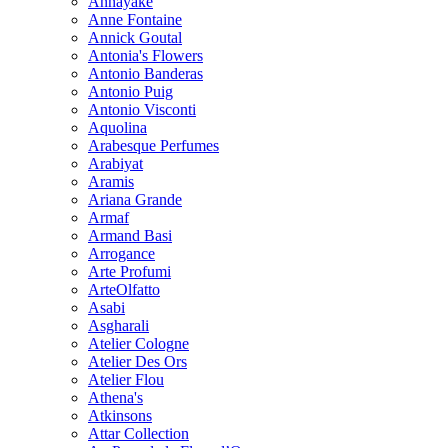
Annayake
Anne Fontaine
Annick Goutal
Antonia's Flowers
Antonio Banderas
Antonio Puig
Antonio Visconti
Aquolina
Arabesque Perfumes
Arabiyat
Aramis
Ariana Grande
Armaf
Armand Basi
Arrogance
Arte Profumi
ArteOlfatto
Asabi
Asgharali
Atelier Cologne
Atelier Des Ors
Atelier Flou
Athena's
Atkinsons
Attar Collection