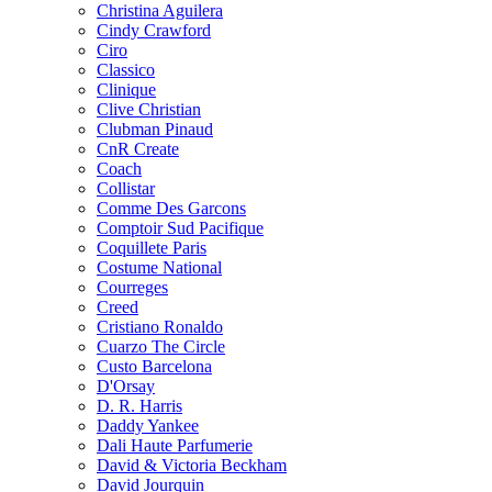
Christina Aguilera
Cindy Crawford
Ciro
Classico
Clinique
Clive Christian
Clubman Pinaud
CnR Create
Coach
Collistar
Comme Des Garcons
Comptoir Sud Pacifique
Coquillete Paris
Costume National
Courreges
Creed
Cristiano Ronaldo
Cuarzo The Circle
Custo Barcelona
D'Orsay
D. R. Harris
Daddy Yankee
Dali Haute Parfumerie
David & Victoria Beckham
David Jourquin