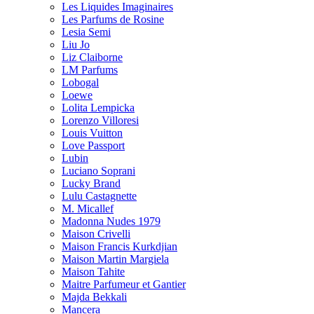
Les Liquides Imaginaires
Les Parfums de Rosine
Lesia Semi
Liu Jo
Liz Claiborne
LM Parfums
Lobogal
Loewe
Lolita Lempicka
Lorenzo Villoresi
Louis Vuitton
Love Passport
Lubin
Luciano Soprani
Lucky Brand
Lulu Castagnette
M. Micallef
Madonna Nudes 1979
Maison Crivelli
Maison Francis Kurkdjian
Maison Martin Margiela
Maison Tahite
Maitre Parfumeur et Gantier
Majda Bekkali
Mancera