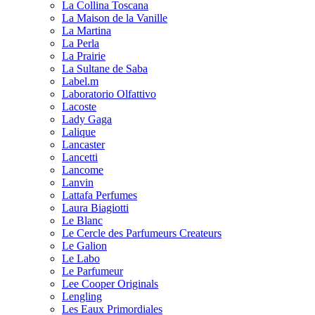
La Collina Toscana
La Maison de la Vanille
La Martina
La Perla
La Prairie
La Sultane de Saba
Label.m
Laboratorio Olfattivo
Lacoste
Lady Gaga
Lalique
Lancaster
Lancetti
Lancome
Lanvin
Lattafa Perfumes
Laura Biagiotti
Le Blanc
Le Cercle des Parfumeurs Createurs
Le Galion
Le Labo
Le Parfumeur
Lee Cooper Originals
Lengling
Les Eaux Primordiales