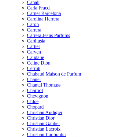
Canali
Carla Fracci
Carner Barcelona
Carolina Herrera
Caron
Carrera
Carrera Jeans Parfums
Carthusia
Cartier
Carven
Caudalie
Celine Dion
Cerruti
Chabaud Maison de Parfum
Chanel
Chantal Thomass
Charriol
Chevignon
Chloe
Chopard
Christian Audigier
Christian Dior
Christian Gautier
Christian Lacroix
Christian Louboutin