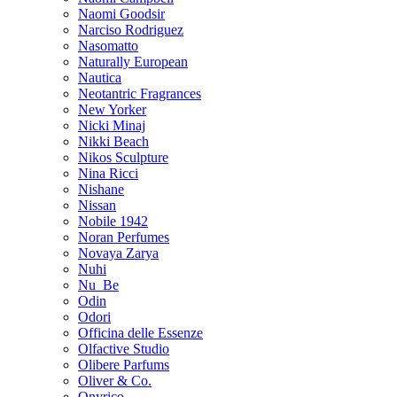
Naomi Goodsir
Narciso Rodriguez
Nasomatto
Naturally European
Nautica
Neotantric Fragrances
New Yorker
Nicki Minaj
Nikki Beach
Nikos Sculpture
Nina Ricci
Nishane
Nissan
Nobile 1942
Noran Perfumes
Novaya Zarya
Nuhi
Nu_Be
Odin
Odori
Officina delle Essenze
Olfactive Studio
Olibere Parfums
Oliver & Co.
Onyrico