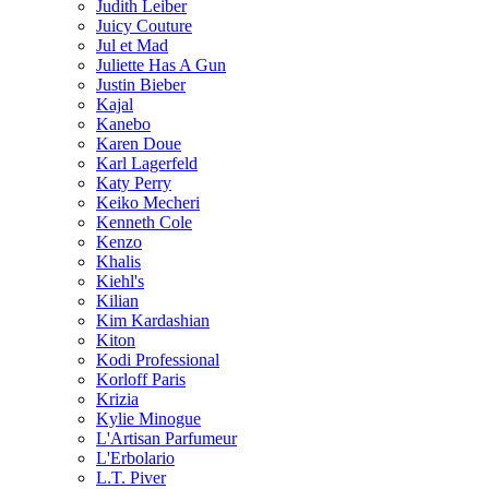
Judith Leiber
Juicy Couture
Jul et Mad
Juliette Has A Gun
Justin Bieber
Kajal
Kanebo
Karen Doue
Karl Lagerfeld
Katy Perry
Keiko Mecheri
Kenneth Cole
Kenzo
Khalis
Kiehl's
Kilian
Kim Kardashian
Kiton
Kodi Professional
Korloff Paris
Krizia
Kylie Minogue
L'Artisan Parfumeur
L'Erbolario
L.T. Piver