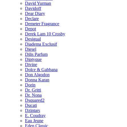
David Yurman
Davidoff
Dear Diary
Declare
Demeter Fragrance
Depot
Derek Lam 10 Crosby
Desigual
Diadema Exclusif
Diesel
Dilis Parfum
Diptyque
Divine
Dolce & Gabbana
Don Algodon
Donna Karan
Dorin
Dr. Gritti
Dr. Nona
Dsquared2
Ducati
Dzintars
E. Coudray
Eau Jeune
Eden Classic