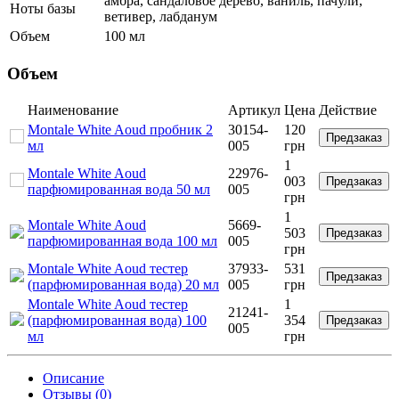
амбра, сандаловое дерево, ваниль, пачули,
Ноты базы
ветивер, лабданум
Объем
100 мл
Объем
Наименование
Артикул
Цена
Действие
Montale White Aoud пробник 2
30154-
120
Предзаказ
мл
005
грн
1
Montale White Aoud
22976-
003
Предзаказ
парфюмированная вода 50 мл
005
грн
1
Montale White Aoud
5669-
503
Предзаказ
парфюмированная вода 100 мл
005
грн
Montale White Aoud тестер
37933-
531
Предзаказ
(парфюмированная вода) 20 мл
005
грн
Montale White Aoud тестер
1
21241-
(парфюмированная вода) 100
354
Предзаказ
005
мл
грн
Описание
Отзывы (0)