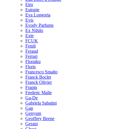
Etro
Eutopie
Eva Longoria
Evis
Evody Parfums
Ex Nihilo
Exte
FCUK
Fendi
Feraud
Ferrari
Floraiku
Floris
Francesco Smalto
Franck Boclet
Franck Olivier
Frapin
Frederic Malle
Ga-De
Gabriela Sabatini
Gap
Genyum
Geoffrey Beene
Gerani
Ghost