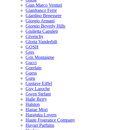
Gian Marco Venturi
Gianfranco Ferre
Giardino Benessere
Giorgio Armani
Giorgio Beverly Hills
Giulietta Capuleti
Givenchy
Gloria Vanderbilt
GOSH
Gres
Gris Montaigne
Gucci
Guerlain
Guess
Guru
Gustave Eiffel
Guy Laroche
Gwen Stefani
Halle Berry
Halston
Hanae Mori
Harajuku Lovers
Haute Fragrance Company
Hayari Parfums