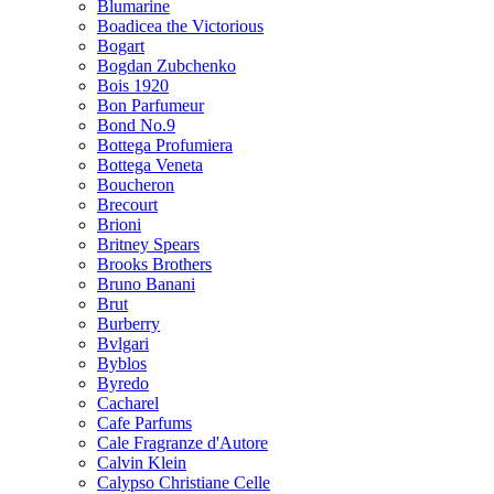
Blumarine
Boadicea the Victorious
Bogart
Bogdan Zubchenko
Bois 1920
Bon Parfumeur
Bond No.9
Bottega Profumiera
Bottega Veneta
Boucheron
Brecourt
Brioni
Britney Spears
Brooks Brothers
Bruno Banani
Brut
Burberry
Bvlgari
Byblos
Byredo
Cacharel
Cafe Parfums
Cale Fragranze d'Autore
Calvin Klein
Calypso Christiane Celle