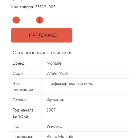
Код товара:
23526-005
Agonist
Aigner
ПРЕДЗАКАЗ
Aj Arabia (Widian)
Основные характеристики
Ajmal
Бренд
Montale
Серия
White Musk
Al Haramain
Вид
Парфюмированная вода
продукции
Al Jazeera
Страна
Франция
Alaia Paris
Год начала
2007
выпуска
Alexander McQueen
Пол
Унисекс
Парфюмер
Pierre Montale