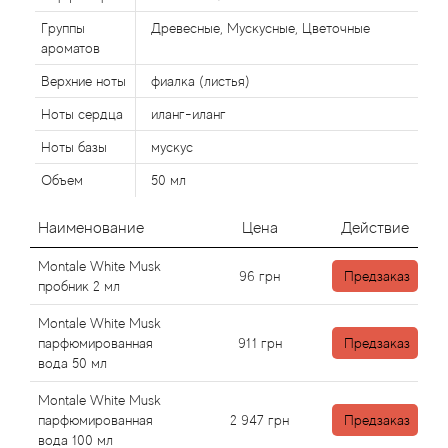
Alexandre Barthet
Группы
Древесные, Мускусные, Цветочные
Alexandre J
ароматов
Верхние ноты
фиалка (листья)
Alfred Dunhill
Ноты сердца
иланг-иланг
Ноты базы
мускус
Alyson Oldoini
Объем
50 мл
Alyssa Ashley
Наименование
Цена
Действие
American Crew
Montale White Musk
96
грн
Предзаказ
пробник 2 мл
Amouage
Montale White Musk
парфюмированная
911
грн
Предзаказ
Amouroud
вода 50 мл
Andre L'Arom
Montale White Musk
парфюмированная
2 947
грн
Предзаказ
вода 100 мл