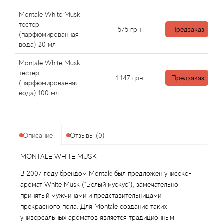
Angel Schlesser
Montale White Musk
тестер
Anima Mundi
575
грн
Предзаказ
(парфюмированная
вода) 20 мл
Anna Sui
Montale White Musk
тестер
Annayake
1 147
грн
Предзаказ
(парфюмированная
вода) 100 мл
Anne Fontaine
Annick Goutal
Описание
Отзывы (0)
Antonia's Flowers
MONTALE WHITE MUSK
В 2007 году брендом Montale был предложен унисекс-
Antonio Banderas
аромат White Musk ("Белый мускус"), замечательно
принятый мужчинами и представительницами
Antonio Puig
прекрасного пола. Для Montale создание таких
универсальных ароматов является традиционным.