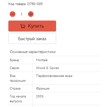
Код товара:
21750-005
Acqua di Parma
Acqua di Sardegna
Купить
Adidas
Быстрый заказ
Aedes de Venustas
Основные характеристики
Aerin Lauder
Бренд
Montale
Серия
Wood & Spices
Affinessence
Вид
Парфюмированная вода
продукции
Afnan
Страна
Франция
Agatha Ruiz de la Prada
Год начала
2009
выпуска
Agent Provocateur