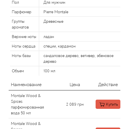
Пол
Для мужчин
Парфюмер
Pierre Montale
Agonist
Группы
Древесные
ароматов
Aigner
Верхние ноты
ладан
Aj Arabia (Widian)
Ноты сердца
специи, кардамон
Ноты базы
сандаловое дерево, ветивер, эбеновое
Ajmal
дерево
Al Haramain
Объем
100 мл
Наименование
Цена
Действие
Al Jazeera
Montale Wood &
Alaia Paris
Spices
2 089
грн
Купить
парфюмированная
вода 50 мл
Alexander McQueen
Montale Wood &