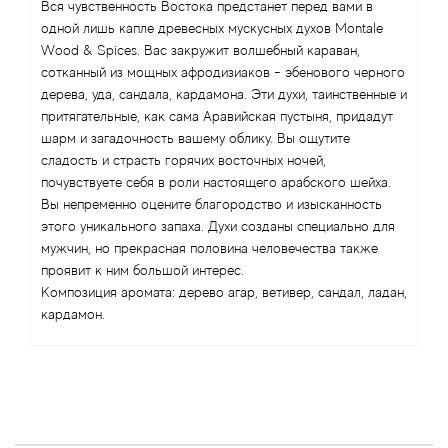
Angel Schlesser
Вся чувственность Востока предстанет перед вами в
одной лишь капле древесных мускусных духов Montale
Anima Mundi
Wood & Spices. Вас закружит волшебный караван,
сотканный из мощных афродизиаков - эбенового черного
дерева, уда, сандала, кардамона. Эти духи, таинственные и
Anna Sui
притягательные, как сама Аравийская пустыня, придадут
шарм и загадочность вашему облику. Вы ощутите
Annayake
сладость и страсть горячих восточных ночей,
почувствуете себя в роли настоящего арабского шейха.
Anne Fontaine
Вы непременно оцените благородство и изысканность
этого уникального запаха. Духи созданы специально для
мужчин, но прекрасная половина человечества также
Annick Goutal
проявит к ним большой интерес.
Композиция аромата: дерево агар, ветивер, сандал, ладан,
Antonia's Flowers
кардамон.
Antonio Banderas
Antonio Puig