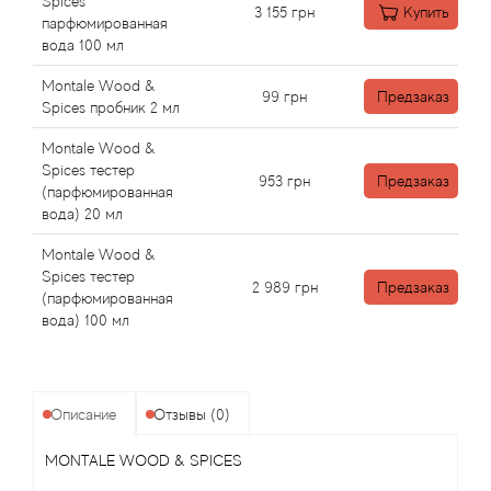
Alexandre Barthet
Spices
3 155
грн
Купить
парфюмированная
вода 100 мл
Alexandre J
Montale Wood &
99
грн
Предзаказ
Alfred Dunhill
Spices пробник 2 мл
Montale Wood &
Alyson Oldoini
Spices тестер
953
грн
Предзаказ
(парфюмированная
вода) 20 мл
Alyssa Ashley
Montale Wood &
American Crew
Spices тестер
2 989
грн
Предзаказ
(парфюмированная
вода) 100 мл
Amouage
Amouroud
Описание
Отзывы (0)
Andre L'Arom
MONTALE WOOD & SPICES