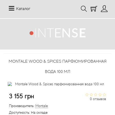
Каталог
12 Parfumeurs Francais
О нас
Мой аккаунт
19-69
Отзывы
История заказов
MONTALE WOOD & SPICES ПАРФЮМИРОВАННАЯ
27 87 Perfumes
Доставка
Рассылка новостей
ВОДА 100 МЛ
42° by Beauty More
Условия
Abercrombie Fitch
Aкции
3 155 грн
0 отзывов
Absolument Parfumeur
Контакты
Производитель:
Montale
Доступность:
На складе
Acca Kappa
Статьи