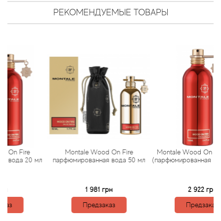
Arte Profumi
РЕКОМЕНДУЕМЫЕ ТОВАРЫ
ArteOlfatto
Asabi
Asgharali
Atelier Cologne
Atelier Des Ors
Atelier Flou
ire
Montale Wood On Fire
Montale Wood On Fire тест
 20 мл
парфюмированная вода 50 мл
(парфюмированная вода) 100
Athena's
1 981 грн
2 922 грн
Atkinsons
Предзаказ
Предзаказ