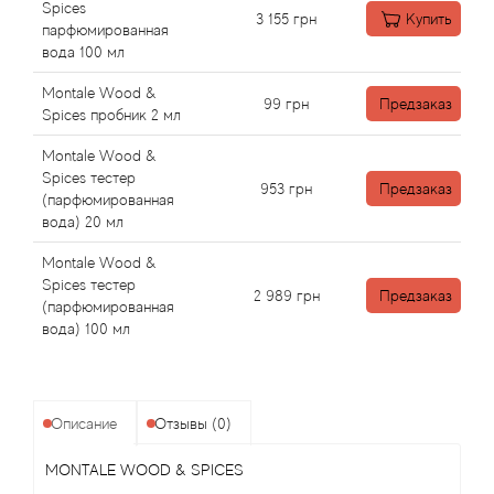
Angel Schlesser
Spices
3 155
грн
Купить
парфюмированная
вода 100 мл
Anima Mundi
Montale Wood &
99
грн
Предзаказ
Anna Sui
Spices пробник 2 мл
Montale Wood &
Annayake
Spices тестер
953
грн
Предзаказ
(парфюмированная
Anne Fontaine
вода) 20 мл
Montale Wood &
Annick Goutal
Spices тестер
2 989
грн
Предзаказ
(парфюмированная
вода) 100 мл
Antonia's Flowers
Antonio Banderas
Описание
Отзывы (0)
Antonio Puig
MONTALE WOOD & SPICES