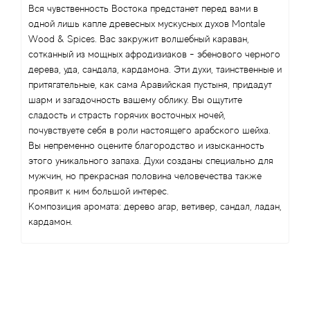
Antonio Visconti
Вся чувственность Востока предстанет перед вами в
одной лишь капле древесных мускусных духов Montale
Aquolina
Wood & Spices. Вас закружит волшебный караван,
сотканный из мощных афродизиаков - эбенового черного
дерева, уда, сандала, кардамона. Эти духи, таинственные и
Arabesque Perfumes
притягательные, как сама Аравийская пустыня, придадут
шарм и загадочность вашему облику. Вы ощутите
Arabiyat
сладость и страсть горячих восточных ночей,
почувствуете себя в роли настоящего арабского шейха.
Aramis
Вы непременно оцените благородство и изысканность
этого уникального запаха. Духи созданы специально для
Ariana Grande
мужчин, но прекрасная половина человечества также
проявит к ним большой интерес.
Композиция аромата: дерево агар, ветивер, сандал, ладан,
Armaf
кардамон.
Armand Basi
Arrogance