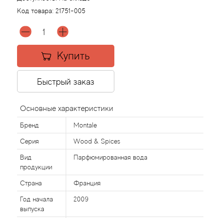
Код товара:
21751-005
Agonist
Aigner
Купить
Aj Arabia (Widian)
Быстрый заказ
Ajmal
Основные характеристики
Al Haramain
Бренд
Montale
Серия
Wood & Spices
Al Jazeera
Вид
Парфюмированная вода
продукции
Alaia Paris
Страна
Франция
Alexander McQueen
Год начала
2009
выпуска