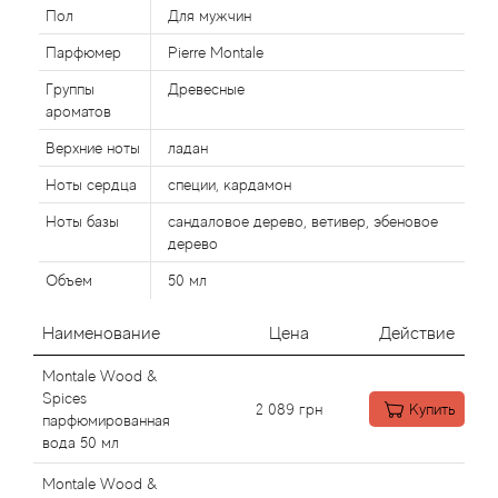
Alexandre Barthet
Пол
Для мужчин
Парфюмер
Pierre Montale
Alexandre J
Группы
Древесные
Alfred Dunhill
ароматов
Верхние ноты
ладан
Alyson Oldoini
Ноты сердца
специи, кардамон
Alyssa Ashley
Ноты базы
сандаловое дерево, ветивер, эбеновое
дерево
American Crew
Объем
50 мл
Amouage
Наименование
Цена
Действие
Montale Wood &
Amouroud
Spices
2 089
грн
Купить
парфюмированная
Andre L'Arom
вода 50 мл
Montale Wood &