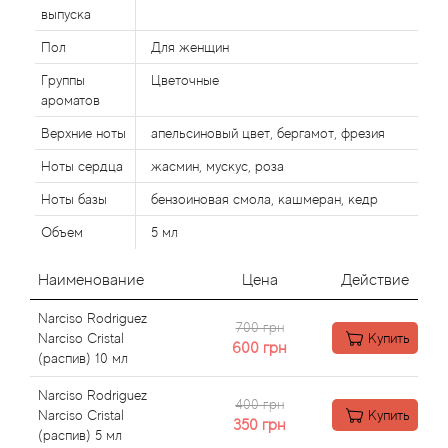
Alexandre Barthet
выпуска
Пол
Для женщин
Alexandre J
Группы
Цветочные
Alfred Dunhill
ароматов
Верхние ноты
апельсиновый цвет, бергамот, фрезия
Alyson Oldoini
Ноты сердца
жасмин, мускус, роза
Alyssa Ashley
Ноты базы
бензоиновая смола, кашмеран, кедр
Объем
5 мл
American Crew
Наименование
Цена
Действие
Amouage
Narciso Rodriguez
700 грн
Narciso Cristal
Купить
600
грн
Amouroud
(распив) 10 мл
Narciso Rodriguez
Andre L'Arom
400 грн
Narciso Cristal
Купить
350
грн
(распив) 5 мл