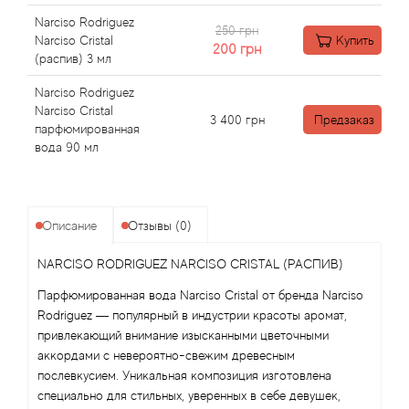
Angel Schlesser
Narciso Rodriguez
250 грн
Narciso Cristal
Купить
Anima Mundi
200
грн
(распив) 3 мл
Anna Sui
Narciso Rodriguez
Narciso Cristal
3 400
грн
Предзаказ
парфюмированная
Annayake
вода 90 мл
Anne Fontaine
Описание
Отзывы (0)
Annick Goutal
NARCISO RODRIGUEZ NARCISO CRISTAL (РАСПИВ)
Antonia's Flowers
Парфюмированная вода Narciso Cristal от бренда Narciso
Rodriguez — популярный в индустрии красоты аромат,
Antonio Banderas
привлекающий внимание изысканными цветочными
аккордами с невероятно-свежим древесным
Antonio Puig
послевкусием. Уникальная композиция изготовлена
специально для стильных, уверенных в себе девушек,