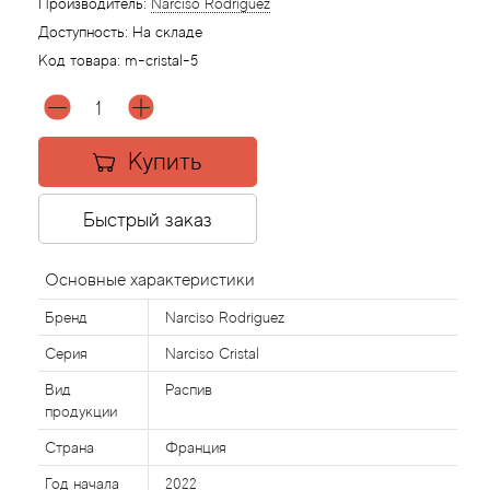
Производитель:
Narciso Rodriguez
Доступность:
На складе
Agonist
Код товара:
m-сristal-5
Aigner
Купить
Aj Arabia (Widian)
Ajmal
Быстрый заказ
Al Haramain
Основные характеристики
Бренд
Narciso Rodriguez
Al Jazeera
Серия
Narciso Cristal
Alaia Paris
Вид
Распив
продукции
Alexander McQueen
Страна
Франция
Год начала
2022