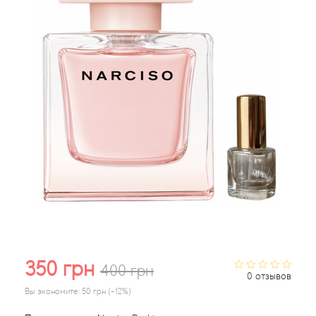
Acqua di Parma
Acqua di Sardegna
Adidas
Aedes de Venustas
Aerin Lauder
Affinessence
Afnan
350 грн
400 грн
0 отзывов
Agatha Ruiz de la Prada
Вы экономите:
50 грн (-12%)
Agent Provocateur