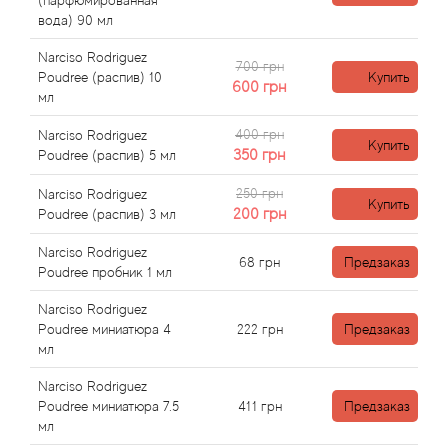
Angel Schlesser
(парфюмированная
вода) 90 мл
Anima Mundi
Narciso Rodriguez
700 грн
Poudree (распив) 10
Купить
600
грн
мл
Anna Sui
400 грн
Narciso Rodriguez
Купить
Annayake
350
грн
Poudree (распив) 5 мл
250 грн
Narciso Rodriguez
Anne Fontaine
Купить
200
грн
Poudree (распив) 3 мл
Annick Goutal
Narciso Rodriguez
68
грн
Предзаказ
Poudree пробник 1 мл
Antonia's Flowers
Narciso Rodriguez
Poudree миниатюра 4
222
грн
Предзаказ
мл
Antonio Banderas
Narciso Rodriguez
Antonio Puig
Poudree миниатюра 7.5
411
грн
Предзаказ
мл