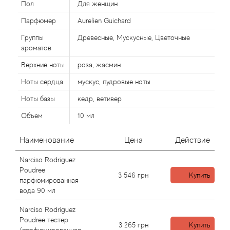
Alexandre Barthet
Пол
Для женщин
Парфюмер
Aurelien Guichard
Alexandre J
Группы
Древесные, Мускусные, Цветочные
ароматов
Alfred Dunhill
Верхние ноты
роза, жасмин
Alyson Oldoini
Ноты сердца
мускус, пудровые ноты
Ноты базы
кедр, ветивер
Alyssa Ashley
Объем
10 мл
American Crew
Наименование
Цена
Действие
Amouage
Narciso Rodriguez
Poudree
3 546
грн
Купить
Amouroud
парфюмированная
вода 90 мл
Andre L'Arom
Narciso Rodriguez
Poudree тестер
3 265
грн
Купить