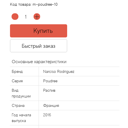
Код товара:
m-poudree-10
Agonist
Aigner
Купить
Aj Arabia (Widian)
Быстрый заказ
Ajmal
Основные характеристики
Al Haramain
Бренд
Narciso Rodriguez
Серия
Poudree
Al Jazeera
Вид
Распив
продукции
Alaia Paris
Страна
Франция
Alexander McQueen
Год начала
2016
выпуска