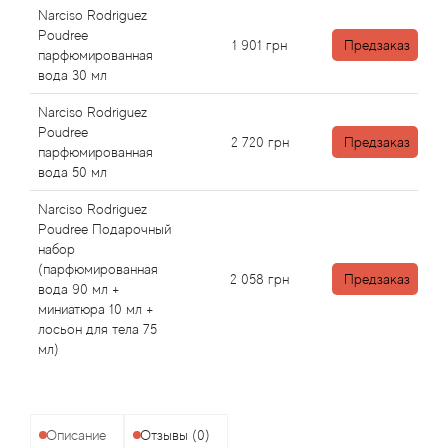
Antonio Visconti
Narciso Rodriguez
Poudree
1 901
грн
Предзаказ
Aquolina
парфюмированная
вода 30 мл
Arabesque Perfumes
Narciso Rodriguez
Poudree
2 720
грн
Предзаказ
Arabiyat
парфюмированная
вода 50 мл
Aramis
Narciso Rodriguez
Poudree Подарочный
набор
Ariana Grande
(парфюмированная
2 058
грн
Предзаказ
вода 90 мл +
Armaf
миниатюра 10 мл +
лосьон для тела 75
мл)
Armand Basi
Arrogance
Описание
Отзывы (0)