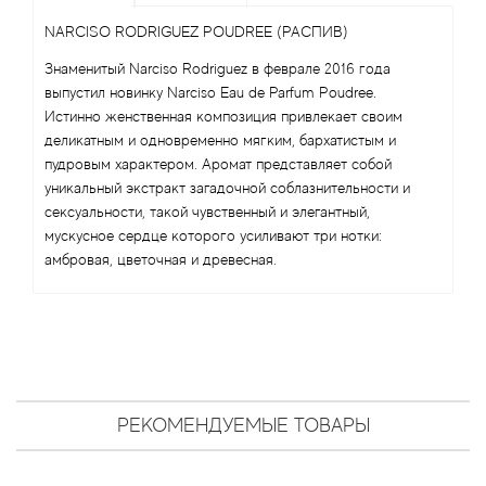
Arte Profumi
NARCISO RODRIGUEZ POUDREE (РАСПИВ)
ArteOlfatto
Знаменитый Narciso Rodriguez в феврале 2016 года
выпустил новинку Narciso Eau de Parfum Poudree.
Asabi
Истинно женственная композиция привлекает своим
деликатным и одновременно мягким, бархатистым и
пудровым характером. Аромат представляет собой
Asgharali
уникальный экстракт загадочной соблазнительности и
сексуальности, такой чувственный и элегантный,
Atelier Cologne
мускусное сердце которого усиливают три нотки:
амбровая, цветочная и древесная.
Atelier Des Ors
Atelier Flou
Athena's
РЕКОМЕНДУЕМЫЕ ТОВАРЫ
Atkinsons