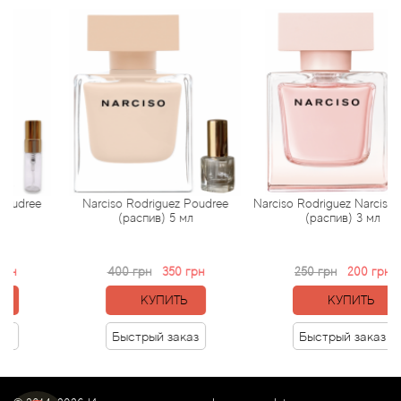
Attar Collection
Au Pays de la Fleur d’Oranger
Axis
Azalia Parfums
Azzaro
ee
Narciso Rodriguez Poudree
Narciso Rodriguez Narciso Cristal
(распив) 5 мл
(распив) 3 мл
Baldessarini
400 грн
350 грн
250 грн
200 грн
Baldinini
КУПИТЬ
КУПИТЬ
Balenciaga
Быстрый заказ
Быстрый заказ
Balmain