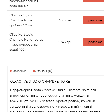
Alexandre Barthet
парфюмированная
вода 100 мл
Alexandre J
Olfactive Studio
Chambre Noire
108
грн
Предзаказ
Alfred Dunhill
пробник 1.2 мл
Olfactive Studio
Alyson Oldoini
Chambre Noire тестер
3 246
грн
Предзаказ
(парфюмированная
Alyssa Ashley
вода) 100 мл
American Crew
Описание
Отзывы (0)
Amouage
OLFACTIVE STUDIO CHAMBRE NOIRE
Amouroud
Парфюмерная вода Olfactive Studio Chambre Noire для
интеллектуальных, творческих, стильных женщин и
Andre L'Arom
мужчин, утонченных эстетов. Аромат редкий, кожаный,
загадочный и одновременно универсальный и новый.