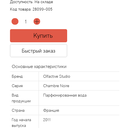
Доступность:
На складе
Код товара:
28099-005
Acqua di Parma
Acqua di Sardegna
Купить
Adidas
Быстрый заказ
Aedes de Venustas
Основные характеристики
Aerin Lauder
Бренд
Olfactive Studio
Affinessence
Серия
Chambre Noire
Вид
Парфюмированная вода
Afnan
продукции
Страна
Франция
Agatha Ruiz de la Prada
Год начала
2011
выпуска
Agent Provocateur