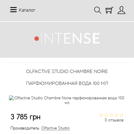
Каталог
12 Parfumeurs Francais
О нас
Мой аккаунт
19-69
Отзывы
История заказов
OLFACTIVE STUDIO CHAMBRE NOIRE
27 87 Perfumes
Доставка
Рассылка новостей
ПАРФЮМИРОВАННАЯ ВОДА 100 МЛ
42° by Beauty More
Условия
Abercrombie Fitch
Aкции
3 785 грн
Absolument Parfumeur
Контакты
0 отзывов
Производитель:
Olfactive Studio
Acca Kappa
Статьи