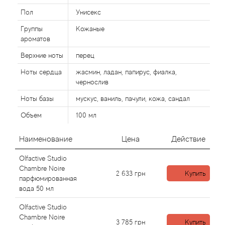
Пол
Унисекс
Agonist
Группы
Кожаные
ароматов
Aigner
Верхние ноты
перец
Ноты сердца
жасмин, ладан, папирус, фиалка,
Aj Arabia (Widian)
чернослив
Ajmal
Ноты базы
мускус, ваниль, пачули, кожа, сандал
Объем
100 мл
Al Haramain
Наименование
Цена
Действие
Al Jazeera
Olfactive Studio
Chambre Noire
2 633
грн
Купить
Alaia Paris
парфюмированная
вода 50 мл
Alexander McQueen
Olfactive Studio
Chambre Noire
3 785
грн
Купить