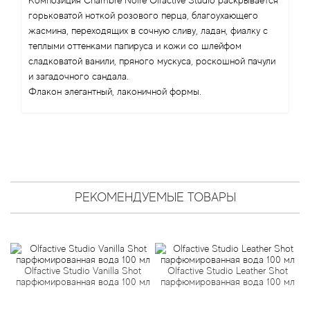
Angel Schlesser
Композиция Chambre Noire Olfactive Studio раскрывается
горьковатой ноткой розового перца, благоухающего
жасмина, переходящих в сочную сливу, ладан, фиалку с
Anima Mundi
теплыми оттенками папируса и кожи со шлейфом
сладковатой ванили, пряного мускуса, роскошной пачули
Anna Sui
и загадочного сандала.
Флакон элегантный, лаконичной формы.
Annayake
Anne Fontaine
Annick Goutal
РЕКОМЕНДУЕМЫЕ ТОВАРЫ
Antonia's Flowers
Antonio Banderas
Olfactive Studio Vanilla Shot
Olfactive Studio Leather Shot
Antonio Puig
парфюмированная вода 100 мл
парфюмированная вода 100 мл
п