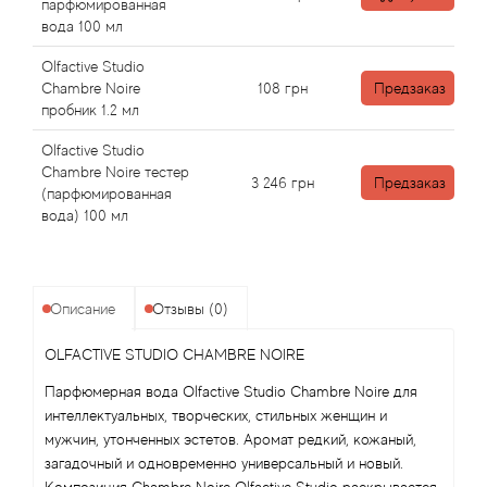
Alexandre Barthet
парфюмированная
вода 100 мл
Alexandre J
Olfactive Studio
Chambre Noire
108
грн
Предзаказ
Alfred Dunhill
пробник 1.2 мл
Olfactive Studio
Alyson Oldoini
Chambre Noire тестер
3 246
грн
Предзаказ
(парфюмированная
Alyssa Ashley
вода) 100 мл
American Crew
Описание
Отзывы (0)
Amouage
OLFACTIVE STUDIO CHAMBRE NOIRE
Amouroud
Парфюмерная вода Olfactive Studio Chambre Noire для
интеллектуальных, творческих, стильных женщин и
Andre L'Arom
мужчин, утонченных эстетов. Аромат редкий, кожаный,
загадочный и одновременно универсальный и новый.