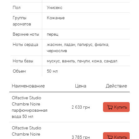
Пол
Унисекс
Agonist
Группы
Кожаные
ароматов
Aigner
Верхние ноты
перец
Ноты сердца
жасмин, ладан, папирус, фиалка,
Aj Arabia (Widian)
чернослив
Ajmal
Ноты базы
мускус, ваниль, пачули, кожа, сандал
Объем
50 мл
Al Haramain
Наименование
Цена
Действие
Al Jazeera
Olfactive Studio
Chambre Noire
2 633
грн
Купить
Alaia Paris
парфюмированная
вода 50 мл
Alexander McQueen
Olfactive Studio
Chambre Noire
3 785
грн
Купить