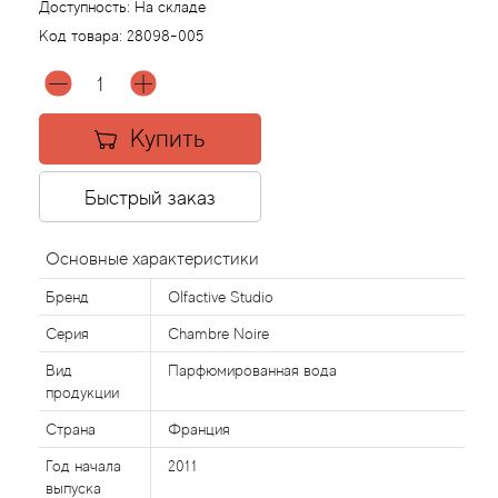
Доступность:
На складе
Код товара:
28098-005
Acqua di Parma
Acqua di Sardegna
Купить
Adidas
Быстрый заказ
Aedes de Venustas
Основные характеристики
Aerin Lauder
Бренд
Olfactive Studio
Affinessence
Серия
Chambre Noire
Вид
Парфюмированная вода
Afnan
продукции
Страна
Франция
Agatha Ruiz de la Prada
Год начала
2011
выпуска
Agent Provocateur