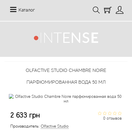
Каталог
12 Parfumeurs Francais
О нас
Мой аккаунт
19-69
Отзывы
История заказов
OLFACTIVE STUDIO CHAMBRE NOIRE
27 87 Perfumes
Доставка
Рассылка новостей
ПАРФЮМИРОВАННАЯ ВОДА 50 МЛ
42° by Beauty More
Условия
Abercrombie Fitch
Aкции
2 633 грн
Absolument Parfumeur
Контакты
0 отзывов
Производитель:
Olfactive Studio
Acca Kappa
Статьи