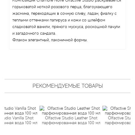
Angel Schlesser
Композиция Chambre Noire Olfactive Studio раскрывается
горьковатой ноткой розового перца, благоухающего
жасмина, переходящих в сочную сливу, ладан, фиалку с
Anima Mundi
теплыми оттенками папируса и кожи со шлейфом
сладковатой ванили, пряного мускуса, роскошной пачули
Anna Sui
и загадочного сандала.
Флакон элегантный, лаконичной формы.
Annayake
Anne Fontaine
Annick Goutal
РЕКОМЕНДУЕМЫЕ ТОВАРЫ
Antonia's Flowers
Antonio Banderas
Vanilla Shot
Olfactive Studio Leather Shot
Olfactive Studio Chyp
Antonio Puig
 вода 100 мл
парфюмированная вода 100 мл
парфюмированная вод