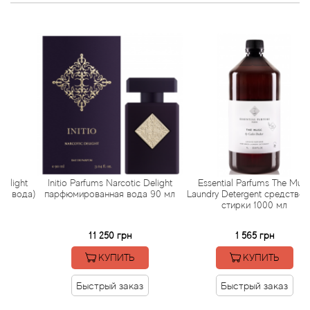
Arte Profumi
ArteOlfatto
Asabi
Asgharali
Atelier Cologne
Atelier Des Ors
ght
Initio Parfums Narcotic Delight
Essential Parfums The Musc
ода)
парфюмированная вода 90 мл
Laundry Detergent средство для
стирки 1000 мл
Atelier Flou
11 250 грн
1 565 грн
Athena's
КУПИТЬ
КУПИТЬ
Atkinsons
Быстрый заказ
Быстрый заказ