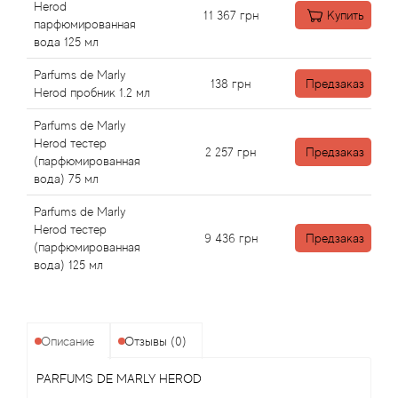
Angel Schlesser
Herod
11 367
грн
Купить
парфюмированная
вода 125 мл
Anima Mundi
Parfums de Marly
138
грн
Предзаказ
Anna Sui
Herod пробник 1.2 мл
Parfums de Marly
Annayake
Herod тестер
2 257
грн
Предзаказ
(парфюмированная
Anne Fontaine
вода) 75 мл
Parfums de Marly
Annick Goutal
Herod тестер
9 436
грн
Предзаказ
(парфюмированная
вода) 125 мл
Antonia's Flowers
Antonio Banderas
Описание
Отзывы (0)
Antonio Puig
PARFUMS DE MARLY HEROD