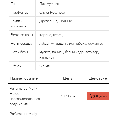
Alexandre Barthet
Пол
Для мужчин
Парфюмер
Olivier Pescheux
Alexandre J
Группы
Древесные, Пряные
Alfred Dunhill
ароматов
Верхние ноты
корица, перец
Alyson Oldoini
Ноты сердца
лабданум, ладан, лист табака, османтус
Alyssa Ashley
Ноты базы
мускус, ваниль, белый кедр, ветивер,
нагармот
American Crew
Объем
125 мл
Amouage
Наименование
Цена
Действие
Parfums de Marly
Amouroud
Herod
7 979
грн
Купить
парфюмированная
Andre L'Arom
вода 75 мл
Parfums de Marly