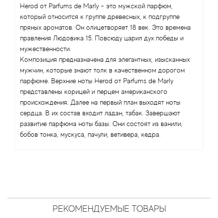
Antonio Visconti
Herod от Parfums de Marly - это мужской парфюм,
который относится к группе древесных, к подгруппе
Aquolina
пряных ароматов. Он олицетворяет 18 век. Это времена
правления Людовика 15. Повсюду царил дух победы и
мужественности.
Arabesque Perfumes
Композиция предназначена для элегантных, изысканных
мужчин, которые знают толк в качественном дорогом
Arabiyat
парфюме. Верхние ноты Herod от Parfums de Marly
представлены корицей и перцем американского
Aramis
происхождения. Далее на первый план выходят ноты
сердца. В их состав входит ладан, табак. Завершают
Ariana Grande
развитие парфюма ноты базы. Они состоят из ванили,
бобов тонка, мускуса, пачули, ветивера, кедра.
Armaf
Armand Basi
Arrogance
РЕКОМЕНДУЕМЫЕ ТОВАРЫ