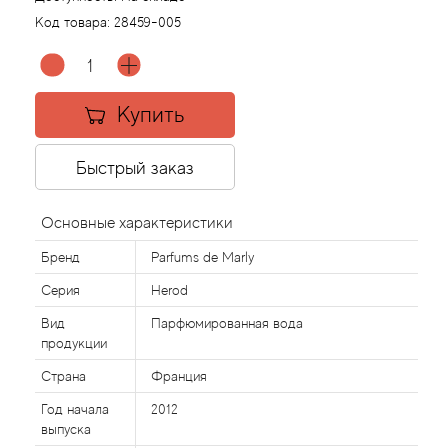
Код товара:
28459-005
Agonist
Aigner
Купить
Aj Arabia (Widian)
Быстрый заказ
Ajmal
Основные характеристики
Al Haramain
Бренд
Parfums de Marly
Серия
Herod
Al Jazeera
Вид
Парфюмированная вода
продукции
Alaia Paris
Страна
Франция
Alexander McQueen
Год начала
2012
выпуска