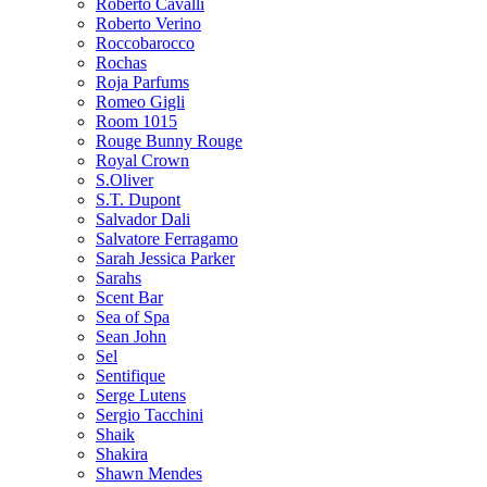
Roberto Cavalli
Roberto Verino
Roccobarocco
Rochas
Roja Parfums
Romeo Gigli
Room 1015
Rouge Bunny Rouge
Royal Crown
S.Oliver
S.T. Dupont
Salvador Dali
Salvatore Ferragamo
Sarah Jessica Parker
Sarahs
Scent Bar
Sea of Spa
Sean John
Sel
Sentifique
Serge Lutens
Sergio Tacchini
Shaik
Shakira
Shawn Mendes