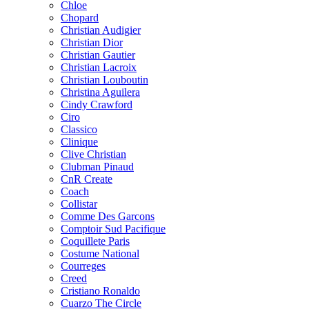
Chloe
Chopard
Christian Audigier
Christian Dior
Christian Gautier
Christian Lacroix
Christian Louboutin
Christina Aguilera
Cindy Crawford
Ciro
Classico
Clinique
Clive Christian
Clubman Pinaud
CnR Create
Coach
Collistar
Comme Des Garcons
Comptoir Sud Pacifique
Coquillete Paris
Costume National
Courreges
Creed
Cristiano Ronaldo
Cuarzo The Circle