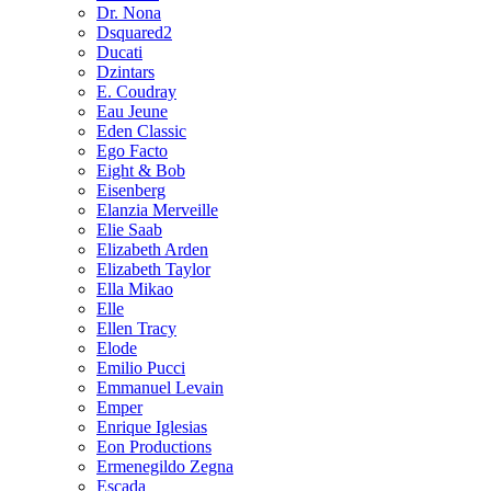
Dr. Nona
Dsquared2
Ducati
Dzintars
E. Coudray
Eau Jeune
Eden Classic
Ego Facto
Eight & Bob
Eisenberg
Elanzia Merveille
Elie Saab
Elizabeth Arden
Elizabeth Taylor
Ella Mikao
Elle
Ellen Tracy
Elode
Emilio Pucci
Emmanuel Levain
Emper
Enrique Iglesias
Eon Productions
Ermenegildo Zegna
Escada