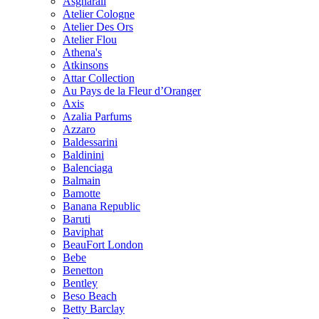
Asgharali
Atelier Cologne
Atelier Des Ors
Atelier Flou
Athena's
Atkinsons
Attar Collection
Au Pays de la Fleur d’Oranger
Axis
Azalia Parfums
Azzaro
Baldessarini
Baldinini
Balenciaga
Balmain
Bamotte
Banana Republic
Baruti
Baviphat
BeauFort London
Bebe
Benetton
Bentley
Beso Beach
Betty Barclay