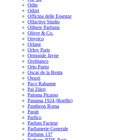
Odin
Odori
Officina delle Essenze
Olfactive Studio
Olibere Parfums
Oliver & Co.
Onyrico
Orlane
Orlov Paris
Ormonde Jayne
Orobianco
Orto Parisi
Oscar de la Renta
Otoori
Paco Rabanne
Pal Zileri
Paloma Picasso
Panama 1924 (Boellis)
Pantheon Roma
Parah
Parfico
Parfum Facteur
Parfumerie Generale
Parfums 137
Parfums BDK Paris