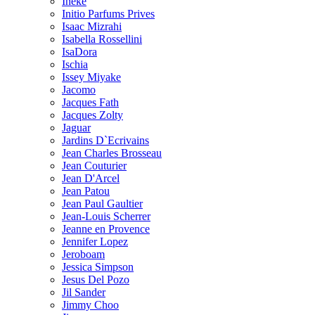
Ineke
Initio Parfums Prives
Isaac Mizrahi
Isabella Rossellini
IsaDora
Ischia
Issey Miyake
Jacomo
Jacques Fath
Jacques Zolty
Jaguar
Jardins D`Ecrivains
Jean Charles Brosseau
Jean Couturier
Jean D'Arcel
Jean Patou
Jean Paul Gaultier
Jean-Louis Scherrer
Jeanne en Provence
Jennifer Lopez
Jeroboam
Jessica Simpson
Jesus Del Pozo
Jil Sander
Jimmy Choo