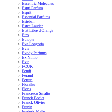
Escentric Molecules
Espri Parfum
Esprit
Essential Parfums
Esteban
Estee Lauder
Etat Libre d'Orange
Etro
Eutopie
Eva Longoria
Evis
Evody Parfums
Ex Nihilo
Exte
FCUK
Fendi
Feraud
Ferrari
Floraiku
Floris
Francesco Smalto
Franck Boclet
Franck Olivier
Frapin
Frederic Malle