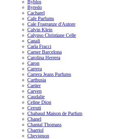
Byblos
Byredo
Cacharel
Cafe Parfums
Cale Fragranze d'Autore
Calvin Klein
Calypso Christiane Celle
Canali
Carla Fracci
Carner Barcelona
Carolina Herrera
Caron
Carrera
Carrera Jeans Parfums
Carthusia
Cartier
Carven
Caudalie
Celine Dion
Cerruti
Chabaud Maison de Parfum
Chanel
Chantal Thomass
Charriol
Chevignon