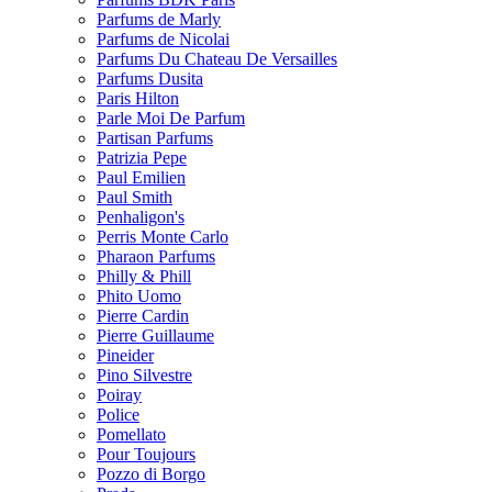
Parfums de Marly
Parfums de Nicolai
Parfums Du Chateau De Versailles
Parfums Dusita
Paris Hilton
Parle Moi De Parfum
Partisan Parfums
Patrizia Pepe
Paul Emilien
Paul Smith
Penhaligon's
Perris Monte Carlo
Pharaon Parfums
Philly & Phill
Phito Uomo
Pierre Cardin
Pierre Guillaume
Pineider
Pino Silvestre
Poiray
Police
Pomellato
Pour Toujours
Pozzo di Borgo