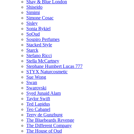
Shay & Blue London
Shiseido
Simimi
Simone Cosac
Sisley
Sonia Rykiel
SoOud
Sospiro Perfumes
Stacked Style
Starck
Stefano Ricci
Stella McCartney
Stephane Humbert Lucas 777
STYX Naturсosmetic
Sue Wong
Swan
Swarovski
Syed Junaid Alam
Taylor Swift
Ted Lapidus
Teo Cabanel
Terry de Gunzburg
The Bluebeards Revenge
The Different Company
The House of Oud