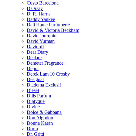
Custo Barcelona
D'Orsay
D. R. Harris
Daddy Yankee
Dali Haute Parfumerie
David & Victoria Beckham
David Jourquin
David Yurman
Davidoff
Dear Diary
Declare
Demeter Fragrance
Depot
Derek Lam 10 Crosby
Desigual
Diadema Exclusif
Diesel
Dilis Parfum
Diptyque
Divine
Dolce & Gabbana
Don Algodon
Donna Karan
Dorin
Dr. Gritti