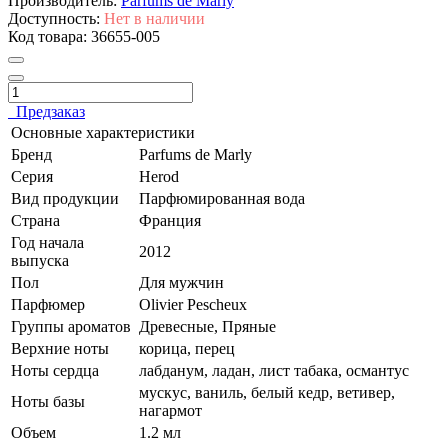
Производитель:
Parfums de Marly
Доступность:
Нет в наличии
Код товара:
36655-005
Предзаказ
Основные характеристики
Бренд
Parfums de Marly
Серия
Herod
Вид продукции
Парфюмированная вода
Страна
Франция
Год начала
2012
выпуска
Пол
Для мужчин
Парфюмер
Olivier Pescheux
Группы ароматов
Древесные, Пряные
Верхние ноты
корица, перец
Ноты сердца
лабданум, ладан, лист табака, османтус
мускус, ваниль, белый кедр, ветивер,
Ноты базы
нагармот
Объем
1.2 мл