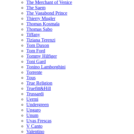
The Merchant of Venice
The Saem
The Vagabond Prince
Thierry Mugler
Thomas Kosmala
Thomas Sabo
Tiffany
Tiziana Terenzi
Tom Daxon
Tom Ford
Tommy Hilfiger
Toni Gard
Tonino Lamborghini
Torrente
Tous
True Religion
Truefitt&Hill
Trussardi
Uermi
Undergreen
Ungaro
Unum
Uvas Frescas
V Canto
Valentino