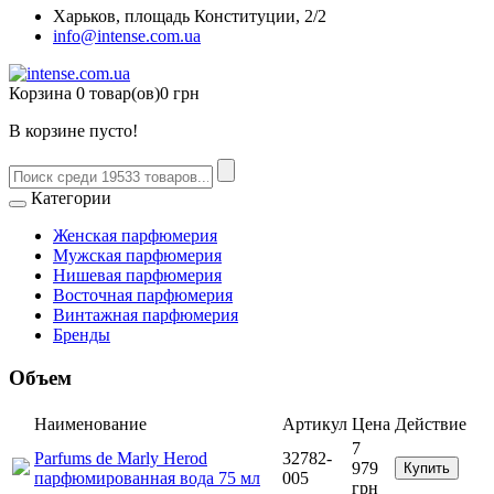
Харьков, площадь Конституции, 2/2
info@intense.com.ua
Корзина
0 товар(ов)
0 грн
В корзине пусто!
Категории
Женская парфюмерия
Мужская парфюмерия
Нишевая парфюмерия
Восточная парфюмерия
Винтажная парфюмерия
Бренды
Объем
Наименование
Артикул
Цена
Действие
7
Parfums de Marly Herod
32782-
979
Купить
парфюмированная вода 75 мл
005
грн