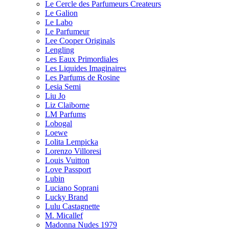
Le Cercle des Parfumeurs Createurs
Le Galion
Le Labo
Le Parfumeur
Lee Cooper Originals
Lengling
Les Eaux Primordiales
Les Liquides Imaginaires
Les Parfums de Rosine
Lesia Semi
Liu Jo
Liz Claiborne
LM Parfums
Lobogal
Loewe
Lolita Lempicka
Lorenzo Villoresi
Louis Vuitton
Love Passport
Lubin
Luciano Soprani
Lucky Brand
Lulu Castagnette
M. Micallef
Madonna Nudes 1979