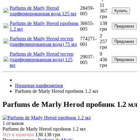
11
Parfums de Marly Herod
28459-
367
Купить
парфюмированная вода 125 мл
005
грн
Parfums de Marly Herod пробник
36655-
138
Предзаказ
1.2 мл
005
грн
2
Parfums de Marly Herod тестер
774271-
257
Предзаказ
(парфюмированная вода) 75 мл
001
грн
Parfums de Marly Herod тестер
9
29037-
(парфюмированная вода) 125
436
Предзаказ
005
мл
грн
Нишевая парфюмерия
Parfums de Marly Herod пробник 1.2 мл
Parfums de Marly Herod пробник 1.2 мл
1 отзывов
Parfums de Marly Herod пробник 1.2 мл
Нет в наличии
138
138 грн