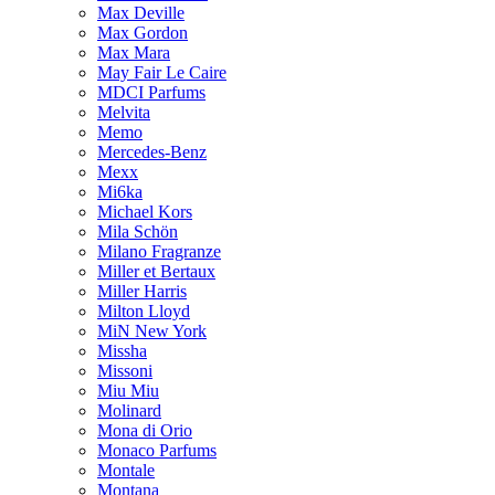
Max Deville
Max Gordon
Max Mara
May Fair Le Caire
MDCI Parfums
Melvita
Memo
Mercedes-Benz
Mexx
Mi6ka
Michael Kors
Mila Schön
Milano Fragranze
Miller et Bertaux
Miller Harris
Milton Lloyd
MiN New York
Missha
Missoni
Miu Miu
Molinard
Mona di Orio
Monaco Parfums
Montale
Montana