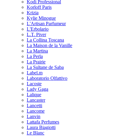
Kodi Professional
Korloff Paris
Krizia
Kylie Minogue
L'Artisan Parfumeur
L'Erbolario
L.T. Piver
La Collina Toscana
La Maison de la Vanille
La Martina
La Perla
La Prairie
La Sultane de Saba
Label.m
Laboratorio Olfattivo
Lacoste
Lady Gaga
Lalique
Lancaster
Lancetti
Lancome
Lanvin
Lattafa Perfumes
Laura Biagiotti
Le Blanc