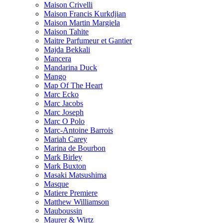
Maison Crivelli
Maison Francis Kurkdjian
Maison Martin Margiela
Maison Tahite
Maitre Parfumeur et Gantier
Majda Bekkali
Mancera
Mandarina Duck
Mango
Map Of The Heart
Marc Ecko
Marc Jacobs
Marc Joseph
Marc O Polo
Marc-Antoine Barrois
Mariah Carey
Marina de Bourbon
Mark Birley
Mark Buxton
Masaki Matsushima
Masque
Matiere Premiere
Matthew Williamson
Mauboussin
Maurer & Wirtz