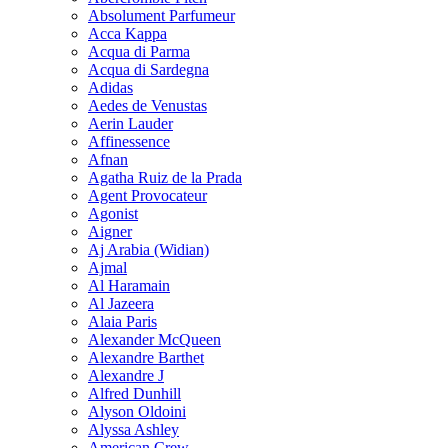
Absolument Parfumeur
Acca Kappa
Acqua di Parma
Acqua di Sardegna
Adidas
Aedes de Venustas
Aerin Lauder
Affinessence
Afnan
Agatha Ruiz de la Prada
Agent Provocateur
Agonist
Aigner
Aj Arabia (Widian)
Ajmal
Al Haramain
Al Jazeera
Alaia Paris
Alexander McQueen
Alexandre Barthet
Alexandre J
Alfred Dunhill
Alyson Oldoini
Alyssa Ashley
American Crew