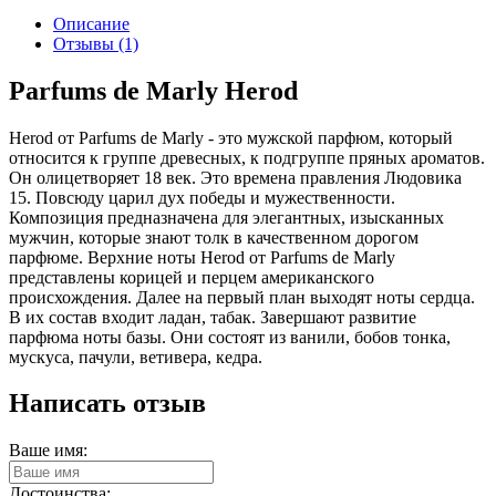
Описание
Отзывы (1)
Parfums de Marly Herod
Herod от Parfums de Marly - это мужской парфюм, который
относится к группе древесных, к подгруппе пряных ароматов.
Он олицетворяет 18 век. Это времена правления Людовика
15. Повсюду царил дух победы и мужественности.
Композиция предназначена для элегантных, изысканных
мужчин, которые знают толк в качественном дорогом
парфюме. Верхние ноты Herod от Parfums de Marly
представлены корицей и перцем американского
происхождения. Далее на первый план выходят ноты сердца.
В их состав входит ладан, табак. Завершают развитие
парфюма ноты базы. Они состоят из ванили, бобов тонка,
мускуса, пачули, ветивера, кедра.
Написать отзыв
Ваше имя:
Достоинства: