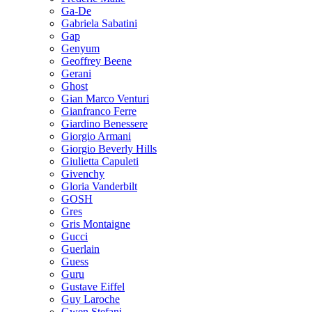
Ga-De
Gabriela Sabatini
Gap
Genyum
Geoffrey Beene
Gerani
Ghost
Gian Marco Venturi
Gianfranco Ferre
Giardino Benessere
Giorgio Armani
Giorgio Beverly Hills
Giulietta Capuleti
Givenchy
Gloria Vanderbilt
GOSH
Gres
Gris Montaigne
Gucci
Guerlain
Guess
Guru
Gustave Eiffel
Guy Laroche
Gwen Stefani