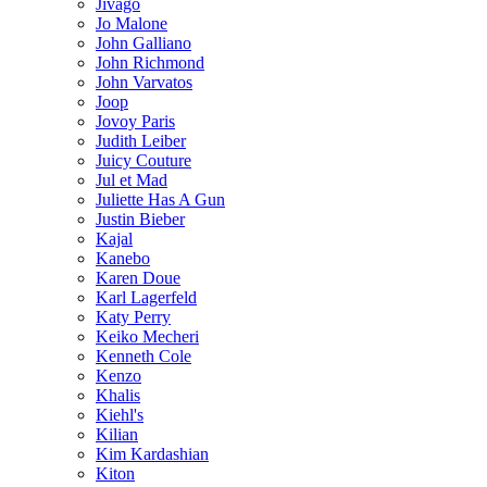
Jivago
Jo Malone
John Galliano
John Richmond
John Varvatos
Joop
Jovoy Paris
Judith Leiber
Juicy Couture
Jul et Mad
Juliette Has A Gun
Justin Bieber
Kajal
Kanebo
Karen Doue
Karl Lagerfeld
Katy Perry
Keiko Mecheri
Kenneth Cole
Kenzo
Khalis
Kiehl's
Kilian
Kim Kardashian
Kiton