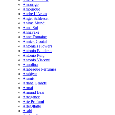
Amouage
Amouroud
Andre L'Arom
Angel Schlesser
Anima Mundi
Anna Sui
Annayake
Anne Fontaine
Annick Goutal
Antonia's Flowers
Antonio Banderas
Antonio Puig
Antonio Visconti
Aquolina
Arabesque Perfumes
Arabiyat
Aramis
Ariana Grande
Armaf
Armand Basi
Arrogance
Arte Profumi
ArteOlfatto
Asabi