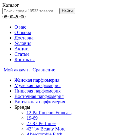
Каталог
08:00-20:00
О нас
Отзывы
Доставка
Условия
Aкции
Статьи
Контакты
Мой аккаунт
Сравнение
Женская парфюмерия
Мужская парфюмерия
Нишевая парфюмерия
Восточная парфюмерия
Винтажная парфюмерия
Бренды
12 Parfumeurs Francais
19-69
27 87 Perfumes
42° by Beauty More
Abercrombie Fitch