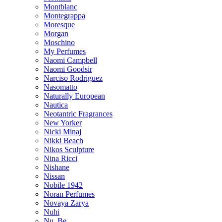
Montblanc
Montegrappa
Moresque
Morgan
Moschino
My Perfumes
Naomi Campbell
Naomi Goodsir
Narciso Rodriguez
Nasomatto
Naturally European
Nautica
Neotantric Fragrances
New Yorker
Nicki Minaj
Nikki Beach
Nikos Sculpture
Nina Ricci
Nishane
Nissan
Nobile 1942
Noran Perfumes
Novaya Zarya
Nuhi
Nu_Be