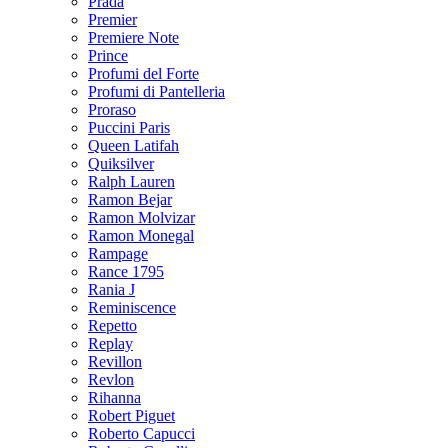
Prada
Premier
Premiere Note
Prince
Profumi del Forte
Profumi di Pantelleria
Proraso
Puccini Paris
Queen Latifah
Quiksilver
Ralph Lauren
Ramon Bejar
Ramon Molvizar
Ramon Monegal
Rampage
Rance 1795
Rania J
Reminiscence
Repetto
Replay
Revillon
Revlon
Rihanna
Robert Piguet
Roberto Capucci