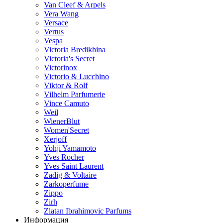
Van Cleef & Arpels
Vera Wang
Versace
Vertus
Vespa
Victoria Bredikhina
Victoria's Secret
Victorinox
Victorio & Lucchino
Viktor & Rolf
Vilhelm Parfumerie
Vince Camuto
Weil
WienerBlut
Women'Secret
Xerjoff
Yohji Yamamoto
Yves Rocher
Yves Saint Laurent
Zadig & Voltaire
Zarkoperfume
Zippo
Zirh
Zlatan Ibrahimovic Parfums
Информация