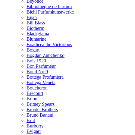
Beyonce
Bibliotheque de Parfum
Biehl Parfumkunstwerke
Bijan
Bill Blass
Biotherm
Blackglama
Blumarine
Boadicea the Victorious
Bogart
Bogdan Zubchenko
Bois 1920
Bon Parfumeur
Bond No.9
Bottega Profumiera
Bottega Veneta
Boucheron
Brecourt
Brioni
Britney Spears
Brooks Brothers
Bruno Banani
Brut
Burberry
Bvlgari