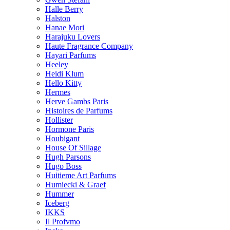
Halle Berry
Halston
Hanae Mori
Harajuku Lovers
Haute Fragrance Company
Hayari Parfums
Heeley
Heidi Klum
Hello Kitty
Hermes
Herve Gambs Paris
Histoires de Parfums
Hollister
Hormone Paris
Houbigant
House Of Sillage
Hugh Parsons
Hugo Boss
Huitieme Art Parfums
Humiecki & Graef
Hummer
Iceberg
IKKS
Il Profvmo