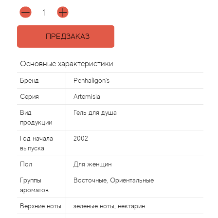
Agonist
ПРЕДЗАКАЗ
Aigner
Основные характеристики
Aj Arabia (Widian)
Бренд
Penhaligon's
Ajmal
Серия
Artemisia
Вид
Гель для душа
Al Haramain
продукции
Год начала
2002
Al Jazeera
выпуска
Пол
Для женщин
Alaia Paris
Группы
Восточные, Ориентальные
ароматов
Alexander McQueen
Верхние ноты
зеленые ноты, нектарин