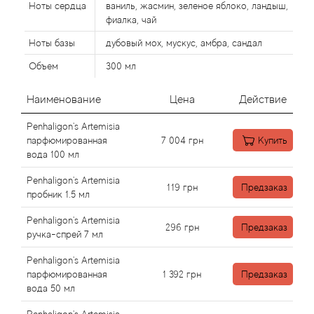
Alexandre Barthet
Ноты сердца
ваниль, жасмин, зеленое яблоко, ландыш,
фиалка, чай
Alexandre J
Ноты базы
дубовый мох, мускус, амбра, сандал
Объем
300 мл
Alfred Dunhill
Наименование
Цена
Действие
Alyson Oldoini
Penhaligon's Artemisia
Alyssa Ashley
парфюмированная
7 004
грн
Купить
вода 100 мл
American Crew
Penhaligon's Artemisia
119
грн
Предзаказ
пробник 1.5 мл
Amouage
Penhaligon's Artemisia
296
грн
Предзаказ
ручка-спрей 7 мл
Amouroud
Penhaligon's Artemisia
парфюмированная
1 392
грн
Предзаказ
Andre L'Arom
вода 50 мл