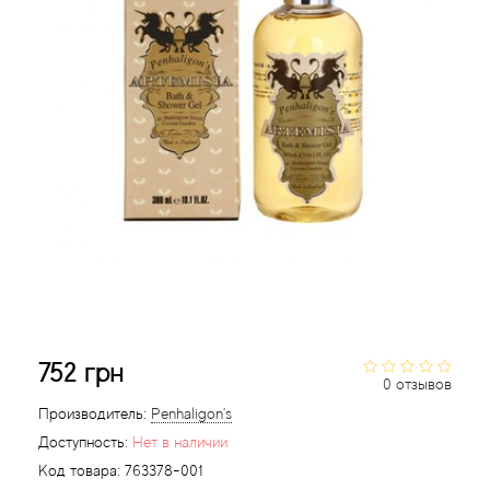
Acqua di Parma
Acqua di Sardegna
Adidas
Aedes de Venustas
Aerin Lauder
Affinessence
752 грн
Afnan
0 отзывов
Производитель:
Penhaligon's
Agatha Ruiz de la Prada
Доступность:
Нет в наличии
Код товара:
763378-001
Agent Provocateur