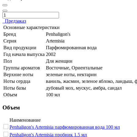
Предзаказ
Основные характеристики
Бренд
Penhaligon's
Серия
Artemisia
Вид продукции
Парфюмированная вода
Год начала выпуска
2002
Пол
Для женщин
Группы ароматов
Восточные, Ориентальные
Верхние ноты
зеленые ноты, нектарин
Ноты сердца
ваниль, жасмин, зеленое яблоко, ландыш, 
Ноты базы
дубовый мох, мускус, амбра, сандал
Объем
100 мл
Объем
Наименование
Penhaligon's Artemisia парфюмированная вода 100 мл
Penhaligon's Artemisia пробник 1.5 мл