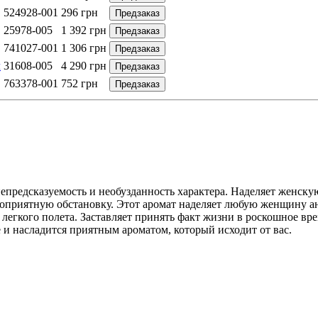
524928-001
296
грн
Предзаказ
25978-005
1 392
грн
Предзаказ
741027-001
1 306
грн
Предзаказ
л
31608-005
4 290
грн
Предзаказ
763378-001
752
грн
Предзаказ
непредсказуемость и необузданность характера. Наделяет женс
агоприятную обстановку. Этот аромат наделяет любую женщину 
егкого полета. Заставляет принять факт жизни в роскошное вр
 и насладится приятным ароматом, который исходит от вас.