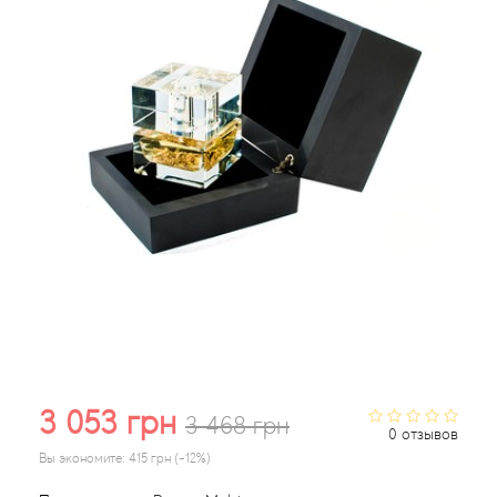
Acqua di Parma
Acqua di Sardegna
Adidas
Aedes de Venustas
Aerin Lauder
Affinessence
Afnan
3 053 грн
3 468 грн
0 отзывов
Agatha Ruiz de la Prada
Вы экономите:
415 грн (-12%)
Agent Provocateur