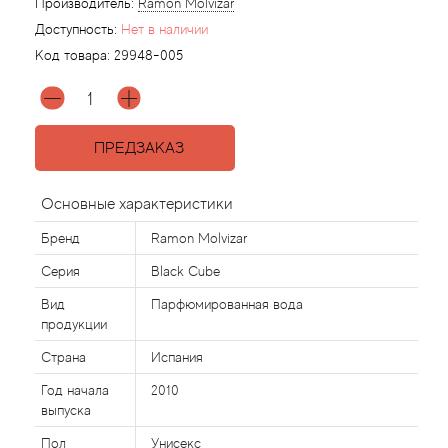
Производитель:
Ramon Molvizar
Доступность:
Нет в наличии
Agonist
Код товара:
29948-005
Aigner
Aj Arabia (Widian)
ПРЕДЗАКАЗ
Ajmal
Основные характеристики
Бренд
Ramon Molvizar
Al Haramain
Серия
Black Cube
Al Jazeera
Вид
Парфюмированная вода
продукции
Alaia Paris
Страна
Испания
Год начала
2010
Alexander McQueen
выпуска
Пол
Унисекс