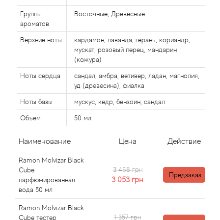
Alexandre Barthet
Группы
Восточные, Древесные
Alexandre J
ароматов
Верхние ноты
кардамон, лаванда, герань, кориандр,
Alfred Dunhill
мускат, розовый перец, мандарин
(кожура)
Alyson Oldoini
Ноты сердца
сандал, амбра, ветивер, ладан, магнолия,
уд (древесина), фиалка
Alyssa Ashley
Ноты базы
мускус, кедр, бензоин, сандал
Объем
50 мл
American Crew
Наименование
Цена
Действие
Amouage
Ramon Molvizar Black
3 468 грн
Cube
Amouroud
Предзаказ
3 053
грн
парфюмированная
вода 50 мл
Andre L'Arom
Ramon Molvizar Black
1 357 грн
Cube тестер