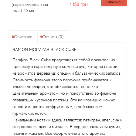
Angel Schlesser
Предзаказ
1 158
грн
(парфюмированная
вода) 50 мл
Anima Mundi
Anna Sui
Описание
Отзывы (0)
Annayake
RAMON MOLVIZAR BLACK CUBE
Парфюм Black Cube представляет собой ориентально-
Anne Fontaine
древесную парфюмерную композицию, которая состоит
из ароматов дерева уд, специй и бальзамических запахов.
Annick Goutal
Стоимость флакона этого парфюма приближается к
тысяче долларов, что объясняется не только
Antonia's Flowers
удивительным ароматом, но и присутствию во флаконе
плавающих кусочков платины. Эту композицию можно
Antonio Banderas
отнести к цветочно-фруктовым, с добавлением
гурманских ноток.
Начальными нотами здесь являются: петигрен, апельсин и
Antonio Puig
флердоранж, анис и миндаль. В сердце находятся кумин,
пионы и жасмин. Все оформление этого аромата