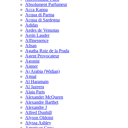
Absolument Parfumeur
Acca Kappa
Acqua di Parma
Acqua di Sardegna
Adidas
Aedes de Venustas
Aerin Lauder
Affinessence
Afnan
Agatha Ruiz de la Prada
Agent Provocateur
Agonist
Aigner
Aj Arabia (Widian)
Ajmal
Al Haramain
Al Jazeera
Alaia Paris
Alexander McQueen
Alexandre Barthet
Alexandre J
Alfred Dunhill
Alyson Oldoini
Alyssa Ashley
American Crew