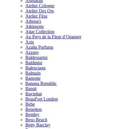
Asgharali
Atelier Cologne
Atelier Des Ors
Atelier Flou
Athena's
Atkinsons
Attar Collection
Au Pays de la Fleur d’Oranger
Axis
Azalia Parfums
Azzaro
Baldessarini
Baldinini
Balenciaga
Balmain
Bamotte
Banana Republic
Baruti
Baviphat
BeauFort London
Bebe
Benetton
Bentley
Beso Beach
Betty Barclay