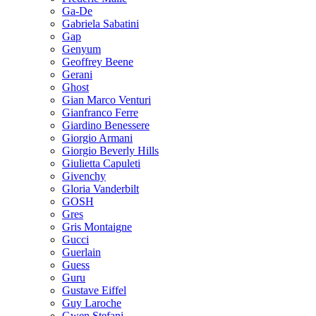
Ga-De
Gabriela Sabatini
Gap
Genyum
Geoffrey Beene
Gerani
Ghost
Gian Marco Venturi
Gianfranco Ferre
Giardino Benessere
Giorgio Armani
Giorgio Beverly Hills
Giulietta Capuleti
Givenchy
Gloria Vanderbilt
GOSH
Gres
Gris Montaigne
Gucci
Guerlain
Guess
Guru
Gustave Eiffel
Guy Laroche
Gwen Stefani