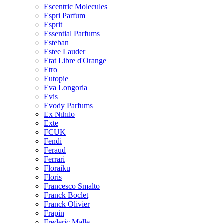
Escentric Molecules
Espri Parfum
Esprit
Essential Parfums
Esteban
Estee Lauder
Etat Libre d'Orange
Etro
Eutopie
Eva Longoria
Evis
Evody Parfums
Ex Nihilo
Exte
FCUK
Fendi
Feraud
Ferrari
Floraiku
Floris
Francesco Smalto
Franck Boclet
Franck Olivier
Frapin
Frederic Malle