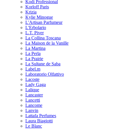
Kodi Professional
Korloff Paris
Krizia
Kylie Minogue
L'Artisan Parfumeur
L'Erbolario
L.T. Piver
La Collina Toscana
La Maison de la Vanille
La Martina
La Perla
La Prairie
La Sultane de Saba
Label.m
Laboratorio Olfattivo
Lacoste
Lady Gaga
Lalique
Lancaster
Lancetti
Lancome
Lanvin
Lattafa Perfumes
Laura Biagiotti
Le Blanc