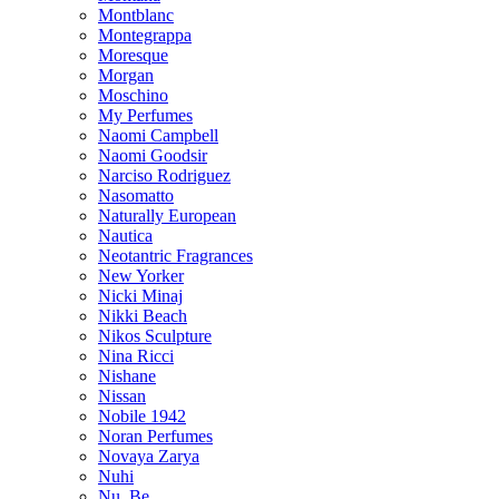
Montblanc
Montegrappa
Moresque
Morgan
Moschino
My Perfumes
Naomi Campbell
Naomi Goodsir
Narciso Rodriguez
Nasomatto
Naturally European
Nautica
Neotantric Fragrances
New Yorker
Nicki Minaj
Nikki Beach
Nikos Sculpture
Nina Ricci
Nishane
Nissan
Nobile 1942
Noran Perfumes
Novaya Zarya
Nuhi
Nu_Be