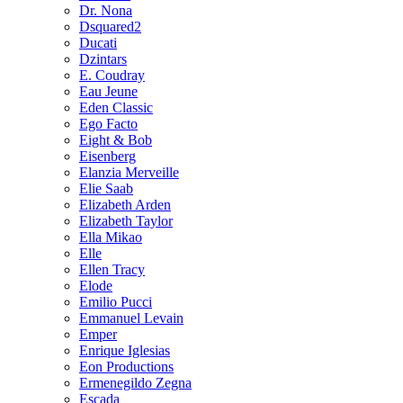
Dr. Nona
Dsquared2
Ducati
Dzintars
E. Coudray
Eau Jeune
Eden Classic
Ego Facto
Eight & Bob
Eisenberg
Elanzia Merveille
Elie Saab
Elizabeth Arden
Elizabeth Taylor
Ella Mikao
Elle
Ellen Tracy
Elode
Emilio Pucci
Emmanuel Levain
Emper
Enrique Iglesias
Eon Productions
Ermenegildo Zegna
Escada