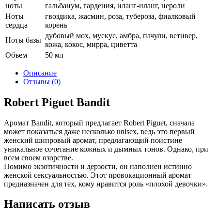
ноты
гальбанум, гардения, иланг-иланг, нероли
Ноты
гвоздика, жасмин, роза, тубероза, фиалковый
сердца
корень
дубовый мох, мускус, амбра, пачули, ветивер,
Ноты базы
кожа, кокос, мирра, циветта
Объем
50 мл
Описание
Отзывы (0)
Robert Piguet Bandit
Аромат Bandit, который предлагает Robert Piguet, сначала
может показаться даже несколько unisex, ведь это первый
женский шипровый аромат, предлагающий поистине
уникальное сочетание кожных и дымных тонов. Однако, при
всем своем озорстве.
Помимо экзотичности и дерзости, он наполнен истинно
женской сексуальностью. Этот провокационный аромат
предназначен для тех, кому нравится роль «плохой девочки».
Написать отзыв