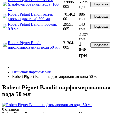
37888-
5 235
(парфюмированная вода) 100
Предзаказ
005
грн
мл
Robert Piguet Bandit тестер
701462-
886
Предзаказ
(лосьон для тела) 300 мл
001
грн
Robert Piguet Bandit пробник
29551-
143
Предзаказ
0.8 мл
005
грн
2 207
грн
Robert Piguet Bandit
31304-
1
Предзаказ
парфюмированная вода 50 мл
005
868
грн
Нишевая парфюмерия
Robert Piguet Bandit парфюмированная вода 50 мл
Robert Piguet Bandit парфюмированная
вода 50 мл
0 отзывов