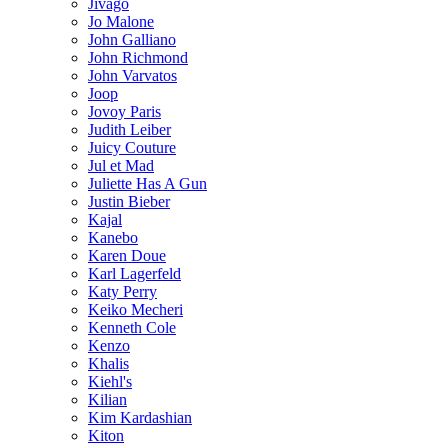
Jivago
Jo Malone
John Galliano
John Richmond
John Varvatos
Joop
Jovoy Paris
Judith Leiber
Juicy Couture
Jul et Mad
Juliette Has A Gun
Justin Bieber
Kajal
Kanebo
Karen Doue
Karl Lagerfeld
Katy Perry
Keiko Mecheri
Kenneth Cole
Kenzo
Khalis
Kiehl's
Kilian
Kim Kardashian
Kiton