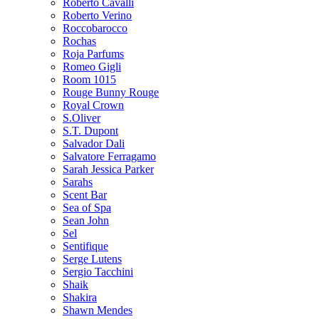
Roberto Cavalli
Roberto Verino
Roccobarocco
Rochas
Roja Parfums
Romeo Gigli
Room 1015
Rouge Bunny Rouge
Royal Crown
S.Oliver
S.T. Dupont
Salvador Dali
Salvatore Ferragamo
Sarah Jessica Parker
Sarahs
Scent Bar
Sea of Spa
Sean John
Sel
Sentifique
Serge Lutens
Sergio Tacchini
Shaik
Shakira
Shawn Mendes