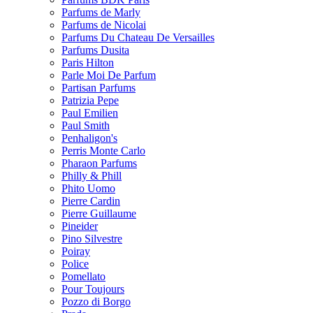
Parfums de Marly
Parfums de Nicolai
Parfums Du Chateau De Versailles
Parfums Dusita
Paris Hilton
Parle Moi De Parfum
Partisan Parfums
Patrizia Pepe
Paul Emilien
Paul Smith
Penhaligon's
Perris Monte Carlo
Pharaon Parfums
Philly & Phill
Phito Uomo
Pierre Cardin
Pierre Guillaume
Pineider
Pino Silvestre
Poiray
Police
Pomellato
Pour Toujours
Pozzo di Borgo