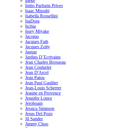
Ineke
Initio Parfums Prives
Isaac Mizrahi
Isabella Rossellini
IsaDora
Ischia
Issey Miyake
Jacomo
Jacques Fath
Jacques Zolty
Jaguar
Jardins D`Ecrivains
Jean Charles Brosseau
Jean Couturier
Jean D'Arcel
Jean Patou
Jean Paul Gaultier
Jean-Louis Scherrer
Jeanne en Provence
Jennifer Lopez
Jeroboam
Jessica Simpson
Jesus Del Pozo
Jil Sander
Jimmy Choo