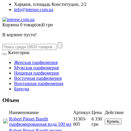
Харьков, площадь Конституции, 2/2
info@intense.com.ua
Корзина
0 товар(ов)
0 грн
В корзине пусто!
Категории
Женская парфюмерия
Мужская парфюмерия
Нишевая парфюмерия
Восточная парфюмерия
Винтажная парфюмерия
Бренды
Объем
Наименование
Артикул
Цена
Действие
Robert Piguet Bandit
31303-
6 330
Купить
парфюмированная вода 100 мл
005
грн
Robert Piguet Bandit тестер