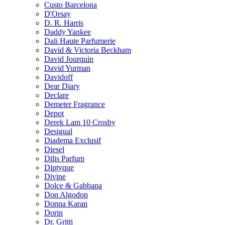
Custo Barcelona
D'Orsay
D. R. Harris
Daddy Yankee
Dali Haute Parfumerie
David & Victoria Beckham
David Jourquin
David Yurman
Davidoff
Dear Diary
Declare
Demeter Fragrance
Depot
Derek Lam 10 Crosby
Desigual
Diadema Exclusif
Diesel
Dilis Parfum
Diptyque
Divine
Dolce & Gabbana
Don Algodon
Donna Karan
Dorin
Dr. Gritti