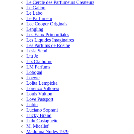
Le Cercle des Parfumeurs Createurs
Le Galion
Le Labo
Le Parfumeur
Lee Cooper Originals
Lengling
Les Eaux Primordiales
Les Liquides Imaginaires
Les Parfums de Rosine
Lesia Semi
Liu Jo
Liz Claiborne
LM Parfums
Lobogal
Loewe
Lolita Lempicka
Lorenzo Villoresi
Louis Vuitton
Love Passport
Lubin
Luciano Soprani
Lucky Brand
Lulu Castagnette
M. Micallef
Madonna Nudes 1979