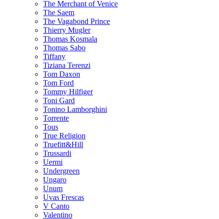
The Merchant of Venice
The Saem
The Vagabond Prince
Thierry Mugler
Thomas Kosmala
Thomas Sabo
Tiffany
Tiziana Terenzi
Tom Daxon
Tom Ford
Tommy Hilfiger
Toni Gard
Tonino Lamborghini
Torrente
Tous
True Religion
Truefitt&Hill
Trussardi
Uermi
Undergreen
Ungaro
Unum
Uvas Frescas
V Canto
Valentino