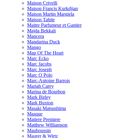
Maison Crivelli
Maison Francis Kurkdjian
Maison Martin Margiela
Maison Tahite
Maitre Parfumeur et Gantier
Majda Bekkali
Mancera
Mandarina Duck
Mango
Map Of The Heart
Marc Ecko
Marc Jacobs
Marc Joseph
Marc O Polo
Marc-Antoine Barrois
Mariah Carey
Marina de Bourbon
Mark Birley
Mark Buxton
Masaki Matsushima
Masque
Matiere Premiere
Matthew Williamson
Mauboussin
Maurer & Wirtz