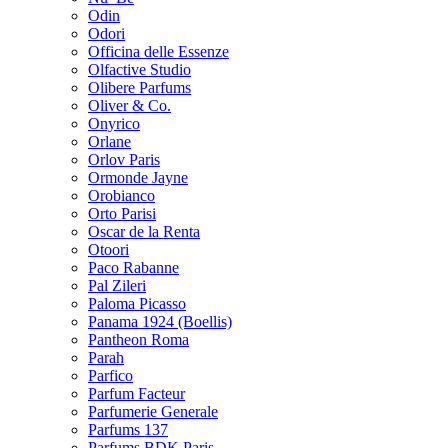
Odin
Odori
Officina delle Essenze
Olfactive Studio
Olibere Parfums
Oliver & Co.
Onyrico
Orlane
Orlov Paris
Ormonde Jayne
Orobianco
Orto Parisi
Oscar de la Renta
Otoori
Paco Rabanne
Pal Zileri
Paloma Picasso
Panama 1924 (Boellis)
Pantheon Roma
Parah
Parfico
Parfum Facteur
Parfumerie Generale
Parfums 137
Parfums BDK Paris