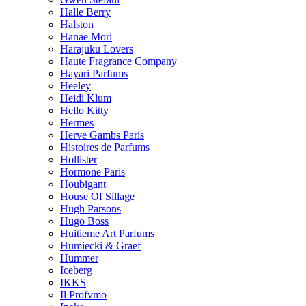
Halle Berry
Halston
Hanae Mori
Harajuku Lovers
Haute Fragrance Company
Hayari Parfums
Heeley
Heidi Klum
Hello Kitty
Hermes
Herve Gambs Paris
Histoires de Parfums
Hollister
Hormone Paris
Houbigant
House Of Sillage
Hugh Parsons
Hugo Boss
Huitieme Art Parfums
Humiecki & Graef
Hummer
Iceberg
IKKS
Il Profvmo