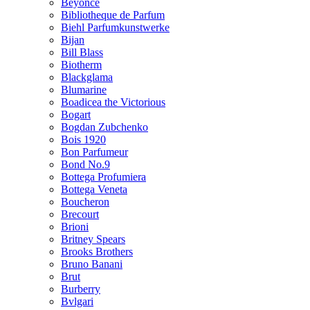
Beyonce
Bibliotheque de Parfum
Biehl Parfumkunstwerke
Bijan
Bill Blass
Biotherm
Blackglama
Blumarine
Boadicea the Victorious
Bogart
Bogdan Zubchenko
Bois 1920
Bon Parfumeur
Bond No.9
Bottega Profumiera
Bottega Veneta
Boucheron
Brecourt
Brioni
Britney Spears
Brooks Brothers
Bruno Banani
Brut
Burberry
Bvlgari