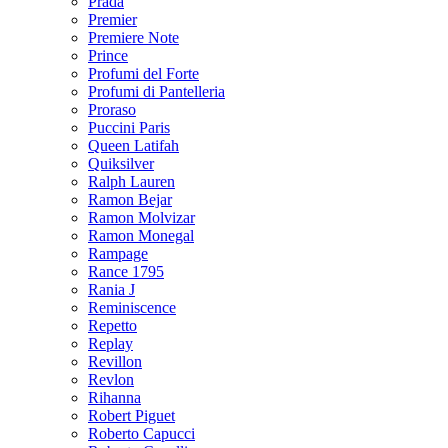
Prada
Premier
Premiere Note
Prince
Profumi del Forte
Profumi di Pantelleria
Proraso
Puccini Paris
Queen Latifah
Quiksilver
Ralph Lauren
Ramon Bejar
Ramon Molvizar
Ramon Monegal
Rampage
Rance 1795
Rania J
Reminiscence
Repetto
Replay
Revillon
Revlon
Rihanna
Robert Piguet
Roberto Capucci