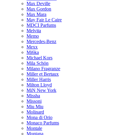
Max Deville
Max Gordon
Max Mara
May Fair Le Caire
MDCI Parfums
Melvita
Memo
Mercedes-Benz
Mexx
Mi6ka
Michael Kors
Mila Schön
Milano Fragranze
Miller et Bertaux
Miller Harris
Milton Lloyd
MiN New York
Missha
Missoni
Miu Miu
Molinard
Mona di Orio
Monaco Parfums
Montale
Montana