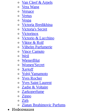
Van Cleef & Arpels
Vera Wang
Versace
Vertus
Vespa
Victoria Bredikhina
Victoria's Secret
Victorinox
Victorio & Lucchino
Viktor & Rolf
Vilhelm Parfumerie
Vince Camuto
Weil
WienerBlut
Women'Secret
Xerjoff
Yohji Yamamoto
Yves Rocher
Yves Saint Laurent
Zadig & Voltaire
Zarkoperfume
Zippo
Zirh
Zlatan Ibrahimovic Parfums
Информация