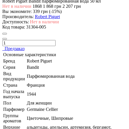
Robert Piguet Bandit парфюмированная вода 50 мл
Нет в наличии
1868
1 868 грн
2 207 грн
Вы экономите:
339 грн (-15%)
Производитель:
Robert Piguet
Доступность:
Нет в наличии
Код товара:
31304-005
Предзаказ
Основные характеристики
Бренд
Robert Piguet
Серия
Bandit
Вид
Парфюмированная вода
продукции
Страна
Франция
Год начала
1944
выпуска
Пол
Для женщин
Парфюмер
Germaine Cellier
Группы
Цветочные, Шипровые
ароматов
Верхние
альдегиды, апельсин, артемизия, бергамот,