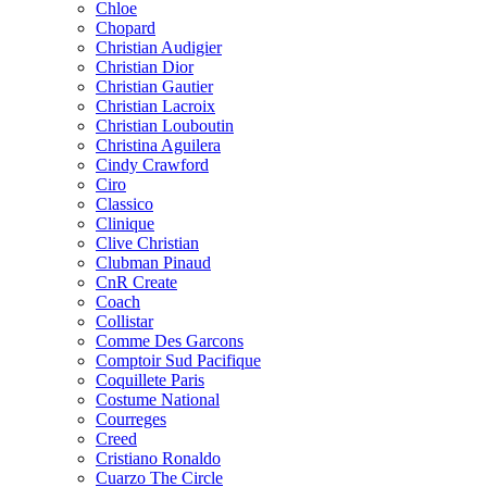
Chloe
Chopard
Christian Audigier
Christian Dior
Christian Gautier
Christian Lacroix
Christian Louboutin
Christina Aguilera
Cindy Crawford
Ciro
Classico
Clinique
Clive Christian
Clubman Pinaud
CnR Create
Coach
Collistar
Comme Des Garcons
Comptoir Sud Pacifique
Coquillete Paris
Costume National
Courreges
Creed
Cristiano Ronaldo
Cuarzo The Circle