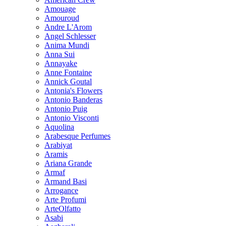
Amouage
Amouroud
Andre L'Arom
Angel Schlesser
Anima Mundi
Anna Sui
Annayake
Anne Fontaine
Annick Goutal
Antonia's Flowers
Antonio Banderas
Antonio Puig
Antonio Visconti
Aquolina
Arabesque Perfumes
Arabiyat
Aramis
Ariana Grande
Armaf
Armand Basi
Arrogance
Arte Profumi
ArteOlfatto
Asabi