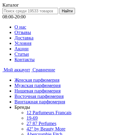
Каталог
08:00-20:00
О нас
Отзывы
Доставка
Условия
Aкции
Статьи
Контакты
Мой аккаунт
Сравнение
Женская парфюмерия
Мужская парфюмерия
Нишевая парфюмерия
Восточная парфюмерия
Винтажная парфюмерия
Бренды
12 Parfumeurs Francais
19-69
27 87 Perfumes
42° by Beauty More
Abercrombie Fitch