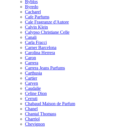
Byblos
Byredo
Cacharel
Cafe Parfums
Cale Fragranze d'Autore
Calvin Klein
Calypso Christiane Celle
Canali
Carla Fracci
Carner Barcelona
Carolina Herrera
Caron
Carrera
Carrera Jeans Parfums
Carthusia
Cartier
Carven
Caudalie
Celine Dion
Cerruti
Chabaud Maison de Parfum
Chanel
Chantal Thomass
Charriol
Chevignon