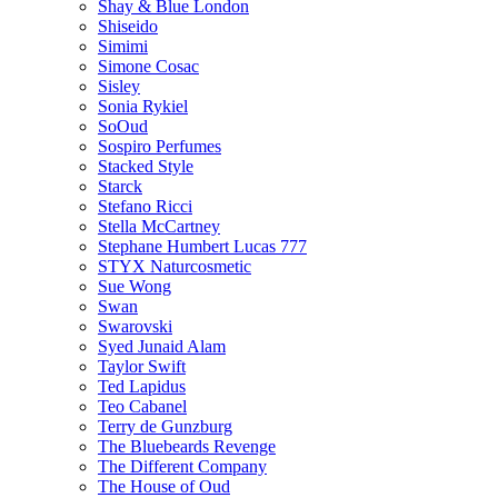
Shay & Blue London
Shiseido
Simimi
Simone Cosac
Sisley
Sonia Rykiel
SoOud
Sospiro Perfumes
Stacked Style
Starck
Stefano Ricci
Stella McCartney
Stephane Humbert Lucas 777
STYX Naturсosmetic
Sue Wong
Swan
Swarovski
Syed Junaid Alam
Taylor Swift
Ted Lapidus
Teo Cabanel
Terry de Gunzburg
The Bluebeards Revenge
The Different Company
The House of Oud