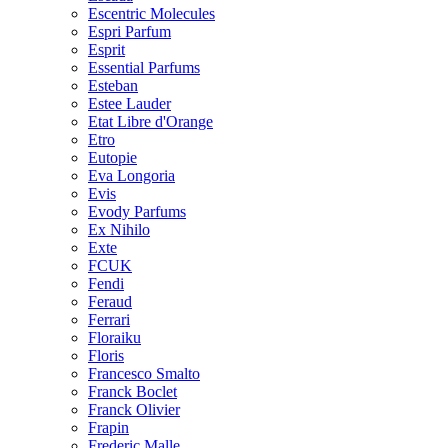
Escentric Molecules
Espri Parfum
Esprit
Essential Parfums
Esteban
Estee Lauder
Etat Libre d'Orange
Etro
Eutopie
Eva Longoria
Evis
Evody Parfums
Ex Nihilo
Exte
FCUK
Fendi
Feraud
Ferrari
Floraiku
Floris
Francesco Smalto
Franck Boclet
Franck Olivier
Frapin
Frederic Malle