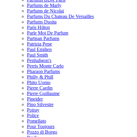
Parfums de Marly
Parfums de Nicolai
Parfums Du Chateau De Versailles
Parfums Dusita
Paris Hilton
Parle Moi De Parfum
Partisan Parfums
Patrizia Pepe
Paul Emilien
Paul Smith
Penhaligon's
Perris Monte Carlo
Pharaon Parfums
Philly & Phill
Phito Uomo
Pierre Cardin
Pierre Guillaume
Pineider
Pino Silvestre
Poiray
Police
Pomellato
Pour Toujours
Pozzo di Borgo