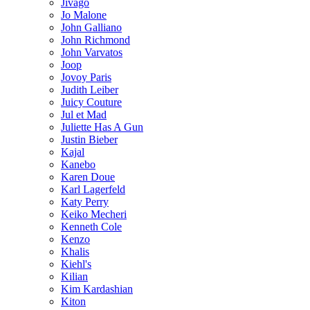
Jivago
Jo Malone
John Galliano
John Richmond
John Varvatos
Joop
Jovoy Paris
Judith Leiber
Juicy Couture
Jul et Mad
Juliette Has A Gun
Justin Bieber
Kajal
Kanebo
Karen Doue
Karl Lagerfeld
Katy Perry
Keiko Mecheri
Kenneth Cole
Kenzo
Khalis
Kiehl's
Kilian
Kim Kardashian
Kiton