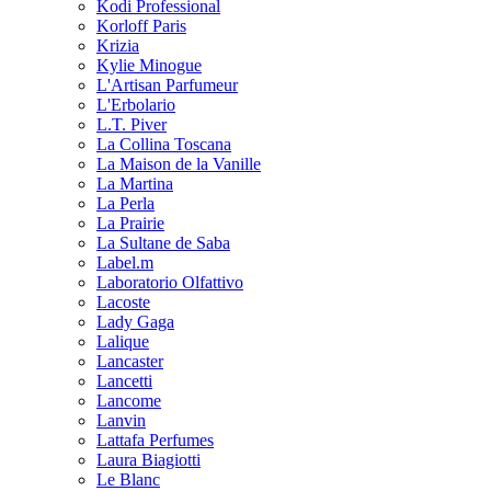
Kodi Professional
Korloff Paris
Krizia
Kylie Minogue
L'Artisan Parfumeur
L'Erbolario
L.T. Piver
La Collina Toscana
La Maison de la Vanille
La Martina
La Perla
La Prairie
La Sultane de Saba
Label.m
Laboratorio Olfattivo
Lacoste
Lady Gaga
Lalique
Lancaster
Lancetti
Lancome
Lanvin
Lattafa Perfumes
Laura Biagiotti
Le Blanc