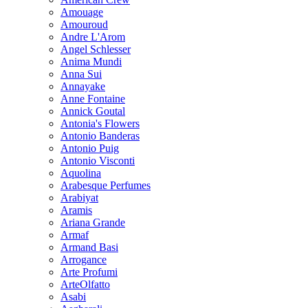
Amouage
Amouroud
Andre L'Arom
Angel Schlesser
Anima Mundi
Anna Sui
Annayake
Anne Fontaine
Annick Goutal
Antonia's Flowers
Antonio Banderas
Antonio Puig
Antonio Visconti
Aquolina
Arabesque Perfumes
Arabiyat
Aramis
Ariana Grande
Armaf
Armand Basi
Arrogance
Arte Profumi
ArteOlfatto
Asabi