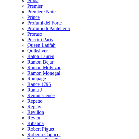
Prada
Premier
Premiere Note
Prince
Profumi del Forte
Profumi di Pantelleria
Proraso
Puccini Paris
Queen Latifah
Quiksilver
Ralph Lauren
Ramon Bejar
Ramon Molvizar
Ramon Monegal
Rampage
Rance 1795
Rania J
Reminiscence
Repetto
Replay
Revillon
Revlon
Rihanna
Robert Piguet
Roberto Capucci