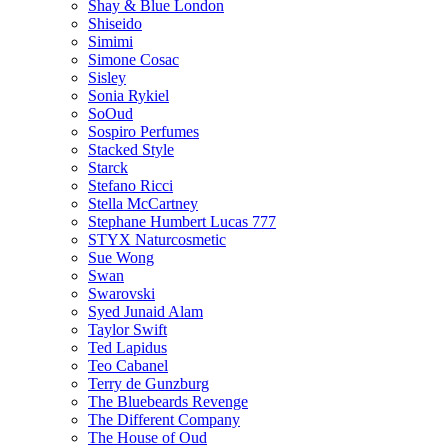
Shay & Blue London
Shiseido
Simimi
Simone Cosac
Sisley
Sonia Rykiel
SoOud
Sospiro Perfumes
Stacked Style
Starck
Stefano Ricci
Stella McCartney
Stephane Humbert Lucas 777
STYX Naturсosmetic
Sue Wong
Swan
Swarovski
Syed Junaid Alam
Taylor Swift
Ted Lapidus
Teo Cabanel
Terry de Gunzburg
The Bluebeards Revenge
The Different Company
The House of Oud