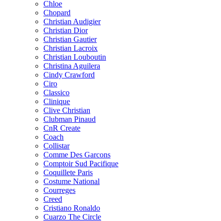
Chloe
Chopard
Christian Audigier
Christian Dior
Christian Gautier
Christian Lacroix
Christian Louboutin
Christina Aguilera
Cindy Crawford
Ciro
Classico
Clinique
Clive Christian
Clubman Pinaud
CnR Create
Coach
Collistar
Comme Des Garcons
Comptoir Sud Pacifique
Coquillete Paris
Costume National
Courreges
Creed
Cristiano Ronaldo
Cuarzo The Circle