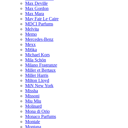
Max Deville
Max Gordon
Max Mara
May Fair Le Caire
MDCI Parfums
Melvita
Memo
Mercedes-Benz
Mexx
Mi6ka
Michael Kors
Mila Schön
Milano Fragranze
Miller et Bertaux
Miller Harris
Milton Lloyd
MiN New York
Missha
Missoni
Miu Miu
Molinard
Mona di Orio
Monaco Parfums
Montale
Montana