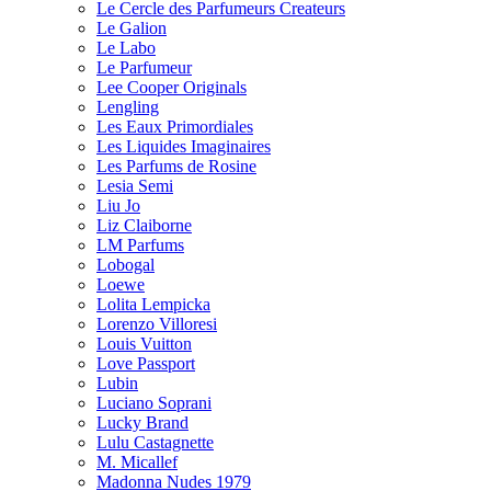
Le Cercle des Parfumeurs Createurs
Le Galion
Le Labo
Le Parfumeur
Lee Cooper Originals
Lengling
Les Eaux Primordiales
Les Liquides Imaginaires
Les Parfums de Rosine
Lesia Semi
Liu Jo
Liz Claiborne
LM Parfums
Lobogal
Loewe
Lolita Lempicka
Lorenzo Villoresi
Louis Vuitton
Love Passport
Lubin
Luciano Soprani
Lucky Brand
Lulu Castagnette
M. Micallef
Madonna Nudes 1979