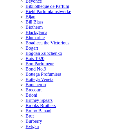
Beyonce
Bibliotheque de Parfum
Biehl Parfumkunstwerke
Bijan
Bill Blass
Biotherm
Blackglama
Blumarine
Boadicea the Victorious
Bogart
Bogdan Zubchenko
Bois 1920
Bon Parfumeur
Bond No.9
Bottega Profumiera
Bottega Veneta
Boucheron
Brecourt
Brioni
Britney Spears
Brooks Brothers
Bruno Banani
Brut
Burberry
Bvlgari