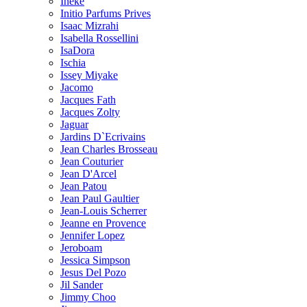
Ineke
Initio Parfums Prives
Isaac Mizrahi
Isabella Rossellini
IsaDora
Ischia
Issey Miyake
Jacomo
Jacques Fath
Jacques Zolty
Jaguar
Jardins D`Ecrivains
Jean Charles Brosseau
Jean Couturier
Jean D'Arcel
Jean Patou
Jean Paul Gaultier
Jean-Louis Scherrer
Jeanne en Provence
Jennifer Lopez
Jeroboam
Jessica Simpson
Jesus Del Pozo
Jil Sander
Jimmy Choo