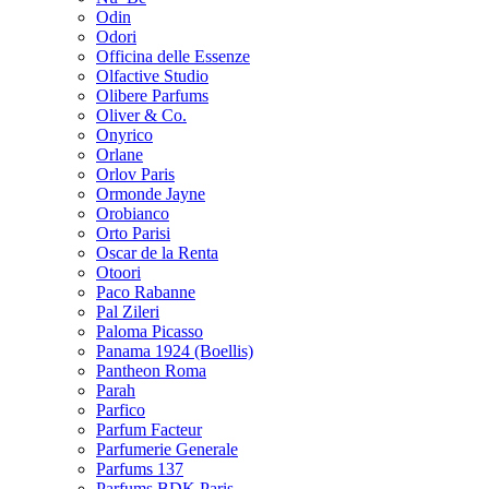
Odin
Odori
Officina delle Essenze
Olfactive Studio
Olibere Parfums
Oliver & Co.
Onyrico
Orlane
Orlov Paris
Ormonde Jayne
Orobianco
Orto Parisi
Oscar de la Renta
Otoori
Paco Rabanne
Pal Zileri
Paloma Picasso
Panama 1924 (Boellis)
Pantheon Roma
Parah
Parfico
Parfum Facteur
Parfumerie Generale
Parfums 137
Parfums BDK Paris