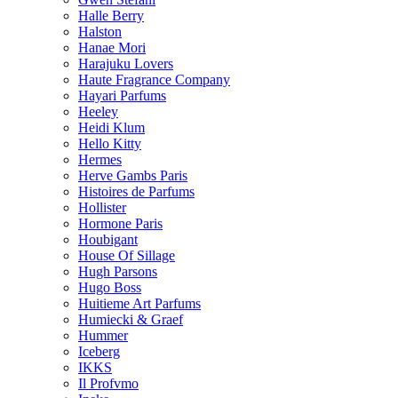
Halle Berry
Halston
Hanae Mori
Harajuku Lovers
Haute Fragrance Company
Hayari Parfums
Heeley
Heidi Klum
Hello Kitty
Hermes
Herve Gambs Paris
Histoires de Parfums
Hollister
Hormone Paris
Houbigant
House Of Sillage
Hugh Parsons
Hugo Boss
Huitieme Art Parfums
Humiecki & Graef
Hummer
Iceberg
IKKS
Il Profvmo