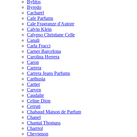
Byblos
Byredo
Cacharel
Cafe Parfums
Cale Fragranze d'Autore
Calvin Klein
Calypso Christiane Celle
Canali
Carla Fracci
Carner Barcelona
Carolina Herrera
Caron
Carrera
Carrera Jeans Parfums
Carthusia
Cartier
Carven
Caudalie
Celine Dion
Cerruti
Chabaud Maison de Parfum
Chanel
Chantal Thomass
Charriol
Chevignon