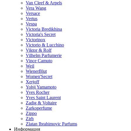
Van Cleef & Arpels
Vera Wang
Versace
Vertus
Vespa
Victoria Bredikhina
Victoria's Secret
Victorinox
Victorio & Lucchino
Viktor & Rolf
Vilhelm Parfumerie
Vince Camuto
Weil
WienerBlut
Women'Secret
Xerjoff
Yohji Yamamoto
Yves Rocher
Yves Saint Laurent
Zadig & Voltaire
Zarkoperfume
Zippo
Zirh
Zlatan Ibrahimovic Parfums
Информация