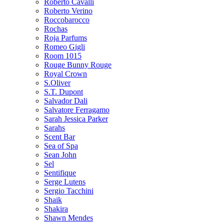
Roberto Cavalli
Roberto Verino
Roccobarocco
Rochas
Roja Parfums
Romeo Gigli
Room 1015
Rouge Bunny Rouge
Royal Crown
S.Oliver
S.T. Dupont
Salvador Dali
Salvatore Ferragamo
Sarah Jessica Parker
Sarahs
Scent Bar
Sea of Spa
Sean John
Sel
Sentifique
Serge Lutens
Sergio Tacchini
Shaik
Shakira
Shawn Mendes