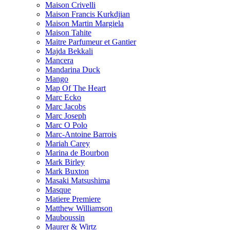
Maison Crivelli
Maison Francis Kurkdjian
Maison Martin Margiela
Maison Tahite
Maitre Parfumeur et Gantier
Majda Bekkali
Mancera
Mandarina Duck
Mango
Map Of The Heart
Marc Ecko
Marc Jacobs
Marc Joseph
Marc O Polo
Marc-Antoine Barrois
Mariah Carey
Marina de Bourbon
Mark Birley
Mark Buxton
Masaki Matsushima
Masque
Matiere Premiere
Matthew Williamson
Mauboussin
Maurer & Wirtz