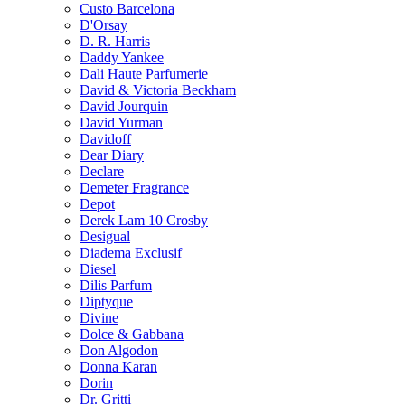
Custo Barcelona
D'Orsay
D. R. Harris
Daddy Yankee
Dali Haute Parfumerie
David & Victoria Beckham
David Jourquin
David Yurman
Davidoff
Dear Diary
Declare
Demeter Fragrance
Depot
Derek Lam 10 Crosby
Desigual
Diadema Exclusif
Diesel
Dilis Parfum
Diptyque
Divine
Dolce & Gabbana
Don Algodon
Donna Karan
Dorin
Dr. Gritti