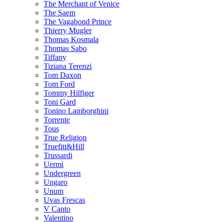
The Merchant of Venice
The Saem
The Vagabond Prince
Thierry Mugler
Thomas Kosmala
Thomas Sabo
Tiffany
Tiziana Terenzi
Tom Daxon
Tom Ford
Tommy Hilfiger
Toni Gard
Tonino Lamborghini
Torrente
Tous
True Religion
Truefitt&Hill
Trussardi
Uermi
Undergreen
Ungaro
Unum
Uvas Frescas
V Canto
Valentino