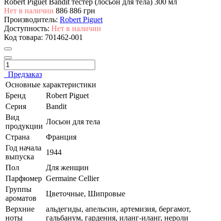
Robert Piguet Bandit тестер (лосьон для тела) 300 мл
Нет в наличии
886
886 грн
Производитель:
Robert Piguet
Доступность:
Нет в наличии
Код товара:
701462-001
Предзаказ
Основные характеристики
Бренд
Robert Piguet
Серия
Bandit
Вид
Лосьон для тела
продукции
Страна
Франция
Год начала
1944
выпуска
Пол
Для женщин
Парфюмер
Germaine Cellier
Группы
Цветочные, Шипровые
ароматов
Верхние
альдегиды, апельсин, артемизия, бергамот,
ноты
гальбанум, гардения, иланг-иланг, нероли