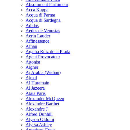
Absolument Parfumeur
Acca Kappa
Acqua di Parma
Acqua di Sardegna
Adidas
Aedes de Venustas
Aerin Lauder
Affinessence
Afnan
Agatha Ruiz de la Prada
Agent Provocateur
Agonist
Aigner
Aj Arabia (Widian)
Ajmal
Al Haramain
Al Jazeera
Alaia Paris
Alexander McQueen
Alexandre Barthet
Alexandre J
Alfred Dunhill
Alyson Oldoini
Alyssa Ashley
American Crew