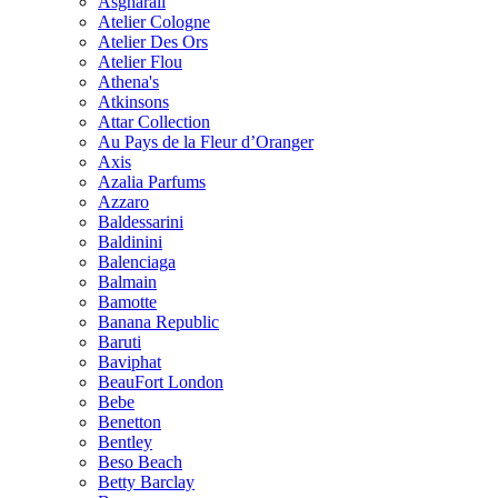
Asgharali
Atelier Cologne
Atelier Des Ors
Atelier Flou
Athena's
Atkinsons
Attar Collection
Au Pays de la Fleur d’Oranger
Axis
Azalia Parfums
Azzaro
Baldessarini
Baldinini
Balenciaga
Balmain
Bamotte
Banana Republic
Baruti
Baviphat
BeauFort London
Bebe
Benetton
Bentley
Beso Beach
Betty Barclay