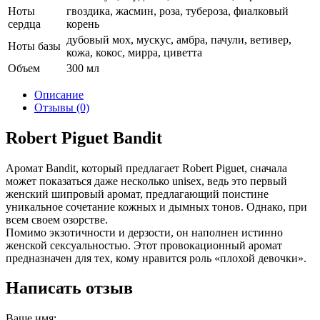
Ноты
гвоздика, жасмин, роза, тубероза, фиалковый
сердца
корень
дубовый мох, мускус, амбра, пачули, ветивер,
Ноты базы
кожа, кокос, мирра, циветта
Объем
300 мл
Описание
Отзывы (0)
Robert Piguet Bandit
Аромат Bandit, который предлагает Robert Piguet, сначала
может показаться даже несколько unisex, ведь это первый
женский шипровый аромат, предлагающий поистине
уникальное сочетание кожных и дымных тонов. Однако, при
всем своем озорстве.
Помимо экзотичности и дерзости, он наполнен истинно
женской сексуальностью. Этот провокационный аромат
предназначен для тех, кому нравится роль «плохой девочки».
Написать отзыв
Ваше имя: