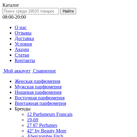
Каталог
08:00-20:00
О нас
Отзывы
Доставка
Условия
Aкции
Статьи
Контакты
Мой аккаунт
Сравнение
Женская парфюмерия
Мужская парфюмерия
Нишевая парфюмерия
Восточная парфюмерия
Винтажная парфюмерия
Бренды
12 Parfumeurs Francais
19-69
27 87 Perfumes
42° by Beauty More
Abercrombie Fitch