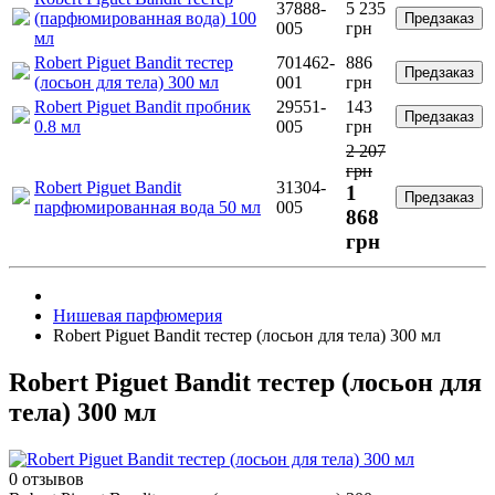
37888-
5 235
(парфюмированная вода) 100
Предзаказ
005
грн
мл
Robert Piguet Bandit тестер
701462-
886
Предзаказ
(лосьон для тела) 300 мл
001
грн
Robert Piguet Bandit пробник
29551-
143
Предзаказ
0.8 мл
005
грн
2 207
грн
Robert Piguet Bandit
31304-
1
Предзаказ
парфюмированная вода 50 мл
005
868
грн
Нишевая парфюмерия
Robert Piguet Bandit тестер (лосьон для тела) 300 мл
Robert Piguet Bandit тестер (лосьон для
тела) 300 мл
0 отзывов