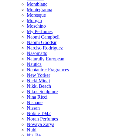
Montblanc
Montegrappa
Moresque
Morgan
Moschino
My Perfumes
Naomi Campbell
Naomi Goodsir
Narciso Rodriguez
Nasomatto
Naturally European
Nautica
Neotantric Fragrances
New Yorker
Nicki Minaj
Nikki Beach
Nikos Sculpture
Nina Ricci
Nishane
Nissan
Nobile 1942
Noran Perfumes
Novaya Zarya
Nuhi
Nu_Be