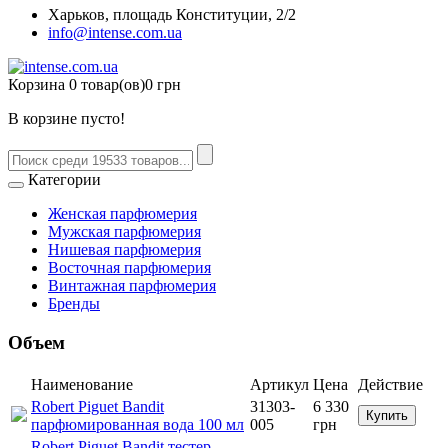
Харьков, площадь Конституции, 2/2
info@intense.com.ua
Корзина
0 товар(ов)
0 грн
В корзине пусто!
Категории
Женская парфюмерия
Мужская парфюмерия
Нишевая парфюмерия
Восточная парфюмерия
Винтажная парфюмерия
Бренды
Объем
Наименование
Артикул
Цена
Действие
Robert Piguet Bandit
31303-
6 330
Купить
парфюмированная вода 100 мл
005
грн
Robert Piguet Bandit тестер