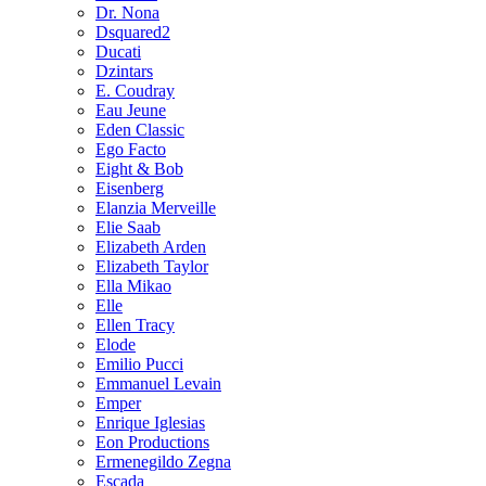
Dr. Nona
Dsquared2
Ducati
Dzintars
E. Coudray
Eau Jeune
Eden Classic
Ego Facto
Eight & Bob
Eisenberg
Elanzia Merveille
Elie Saab
Elizabeth Arden
Elizabeth Taylor
Ella Mikao
Elle
Ellen Tracy
Elode
Emilio Pucci
Emmanuel Levain
Emper
Enrique Iglesias
Eon Productions
Ermenegildo Zegna
Escada