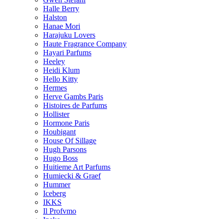
Halle Berry
Halston
Hanae Mori
Harajuku Lovers
Haute Fragrance Company
Hayari Parfums
Heeley
Heidi Klum
Hello Kitty
Hermes
Herve Gambs Paris
Histoires de Parfums
Hollister
Hormone Paris
Houbigant
House Of Sillage
Hugh Parsons
Hugo Boss
Huitieme Art Parfums
Humiecki & Graef
Hummer
Iceberg
IKKS
Il Profvmo