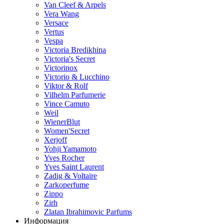
Van Cleef & Arpels
Vera Wang
Versace
Vertus
Vespa
Victoria Bredikhina
Victoria's Secret
Victorinox
Victorio & Lucchino
Viktor & Rolf
Vilhelm Parfumerie
Vince Camuto
Weil
WienerBlut
Women'Secret
Xerjoff
Yohji Yamamoto
Yves Rocher
Yves Saint Laurent
Zadig & Voltaire
Zarkoperfume
Zippo
Zirh
Zlatan Ibrahimovic Parfums
Информация