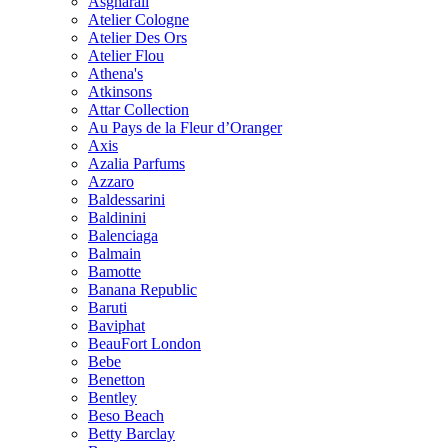
Asgharali
Atelier Cologne
Atelier Des Ors
Atelier Flou
Athena's
Atkinsons
Attar Collection
Au Pays de la Fleur d’Oranger
Axis
Azalia Parfums
Azzaro
Baldessarini
Baldinini
Balenciaga
Balmain
Bamotte
Banana Republic
Baruti
Baviphat
BeauFort London
Bebe
Benetton
Bentley
Beso Beach
Betty Barclay