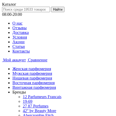
Каталог
08:00-20:00
О нас
Отзывы
Доставка
Условия
Aкции
Статьи
Контакты
Мой аккаунт
Сравнение
Женская парфюмерия
Мужская парфюмерия
Нишевая парфюмерия
Восточная парфюмерия
Винтажная парфюмерия
Бренды
12 Parfumeurs Francais
19-69
27 87 Perfumes
42° by Beauty More
Abercrombie Fitch