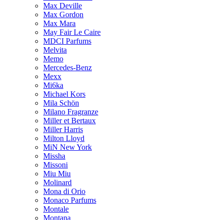
Max Deville
Max Gordon
Max Mara
May Fair Le Caire
MDCI Parfums
Melvita
Memo
Mercedes-Benz
Mexx
Mi6ka
Michael Kors
Mila Schön
Milano Fragranze
Miller et Bertaux
Miller Harris
Milton Lloyd
MiN New York
Missha
Missoni
Miu Miu
Molinard
Mona di Orio
Monaco Parfums
Montale
Montana