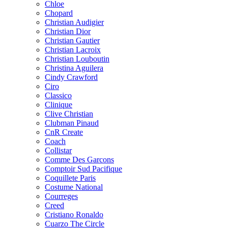
Chloe
Chopard
Christian Audigier
Christian Dior
Christian Gautier
Christian Lacroix
Christian Louboutin
Christina Aguilera
Cindy Crawford
Ciro
Classico
Clinique
Clive Christian
Clubman Pinaud
CnR Create
Coach
Collistar
Comme Des Garcons
Comptoir Sud Pacifique
Coquillete Paris
Costume National
Courreges
Creed
Cristiano Ronaldo
Cuarzo The Circle