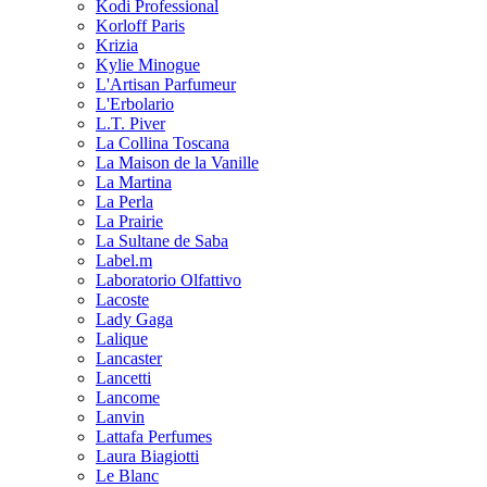
Kodi Professional
Korloff Paris
Krizia
Kylie Minogue
L'Artisan Parfumeur
L'Erbolario
L.T. Piver
La Collina Toscana
La Maison de la Vanille
La Martina
La Perla
La Prairie
La Sultane de Saba
Label.m
Laboratorio Olfattivo
Lacoste
Lady Gaga
Lalique
Lancaster
Lancetti
Lancome
Lanvin
Lattafa Perfumes
Laura Biagiotti
Le Blanc