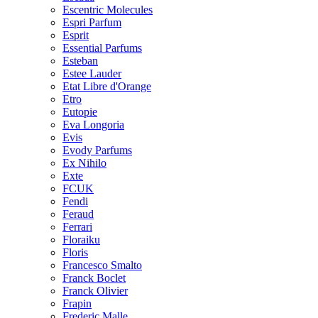
Escentric Molecules
Espri Parfum
Esprit
Essential Parfums
Esteban
Estee Lauder
Etat Libre d'Orange
Etro
Eutopie
Eva Longoria
Evis
Evody Parfums
Ex Nihilo
Exte
FCUK
Fendi
Feraud
Ferrari
Floraiku
Floris
Francesco Smalto
Franck Boclet
Franck Olivier
Frapin
Frederic Malle