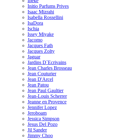
Ineke
Initio Parfums Prives
Isaac Mizrahi
Isabella Rossellini
IsaDora
Ischia
Issey Miyake
Jacomo
Jacques Fath
Jacques Zolty
Jaguar
Jardins D`Ecrivains
Jean Charles Brosseau
Jean Couturier
Jean D'Arcel
Jean Patou
Jean Paul Gaultier
Jean-Louis Scherrer
Jeanne en Provence
Jennifer Lopez
Jeroboam
Jessica Simpson
Jesus Del Pozo
Jil Sander
Jimmy Choo