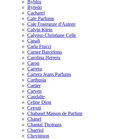
Byblos
Byredo
Cacharel
Cafe Parfums
Cale Fragranze d'Autore
Calvin Klein
Calypso Christiane Celle
Canali
Carla Fracci
Carner Barcelona
Carolina Herrera
Caron
Carrera
Carrera Jeans Parfums
Carthusia
Cartier
Carven
Caudalie
Celine Dion
Cerruti
Chabaud Maison de Parfum
Chanel
Chantal Thomass
Charriol
Chevignon