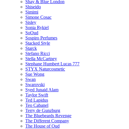
Shay & Blue London
Shiseido
Simimi
Simone Cosac
Sisley
Sonia Rykiel
SoOud
Sospiro Perfumes
Stacked Style
Starck
Stefano Ricci
Stella McCartney
Stephane Humbert Lucas 777
STYX Naturсosmetic
Sue Wong
Swan
Swarovski
Syed Junaid Alam
Taylor Swift
Ted Lapidus
Teo Cabanel
Terry de Gunzburg
The Bluebeards Revenge
The Different Company
The House of Oud