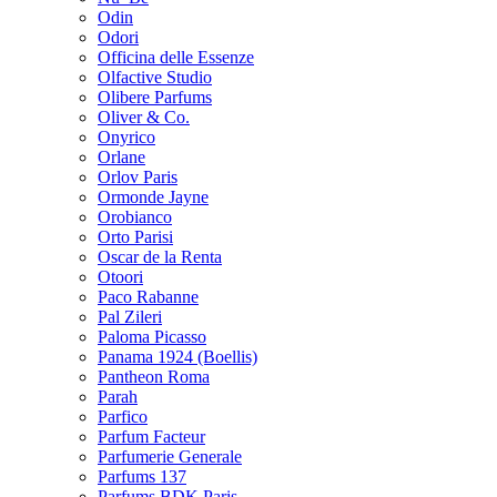
Odin
Odori
Officina delle Essenze
Olfactive Studio
Olibere Parfums
Oliver & Co.
Onyrico
Orlane
Orlov Paris
Ormonde Jayne
Orobianco
Orto Parisi
Oscar de la Renta
Otoori
Paco Rabanne
Pal Zileri
Paloma Picasso
Panama 1924 (Boellis)
Pantheon Roma
Parah
Parfico
Parfum Facteur
Parfumerie Generale
Parfums 137
Parfums BDK Paris