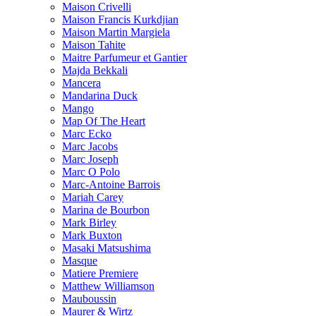
Maison Crivelli
Maison Francis Kurkdjian
Maison Martin Margiela
Maison Tahite
Maitre Parfumeur et Gantier
Majda Bekkali
Mancera
Mandarina Duck
Mango
Map Of The Heart
Marc Ecko
Marc Jacobs
Marc Joseph
Marc O Polo
Marc-Antoine Barrois
Mariah Carey
Marina de Bourbon
Mark Birley
Mark Buxton
Masaki Matsushima
Masque
Matiere Premiere
Matthew Williamson
Mauboussin
Maurer & Wirtz