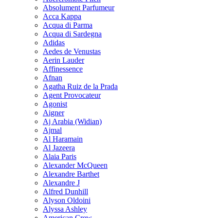
Absolument Parfumeur
Acca Kappa
Acqua di Parma
Acqua di Sardegna
Adidas
Aedes de Venustas
Aerin Lauder
Affinessence
Afnan
Agatha Ruiz de la Prada
Agent Provocateur
Agonist
Aigner
Aj Arabia (Widian)
Ajmal
Al Haramain
Al Jazeera
Alaia Paris
Alexander McQueen
Alexandre Barthet
Alexandre J
Alfred Dunhill
Alyson Oldoini
Alyssa Ashley
American Crew