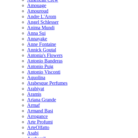
Amouage
Amouroud
Andre L'Arom
Angel Schlesser
Anima Mundi
Anna Sui
Annayake
Anne Fontaine
Annick Goutal
Antonia's Flowers
Antonio Banderas
Antonio Puig
Antonio Visconti
Aquolina
Arabesque Perfumes
Arabiyat
Aramis
Ariana Grande
Armaf
Armand Basi
Arrogance
Arte Profumi
ArteOlfatto
Asabi