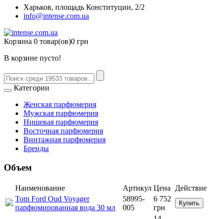
Харьков, площадь Конституции, 2/2
info@intense.com.ua
Корзина
0 товар(ов)
0 грн
В корзине пусто!
Категории
Женская парфюмерия
Мужская парфюмерия
Нишевая парфюмерия
Восточная парфюмерия
Винтажная парфюмерия
Бренды
Объем
Наименование
Артикул
Цена
Действие
Tom Ford Oud Voyager
58995-
6 752
Купить
парфюмированная вода 30 мл
005
грн
14