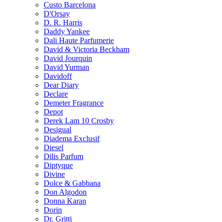
Custo Barcelona
D'Orsay
D. R. Harris
Daddy Yankee
Dali Haute Parfumerie
David & Victoria Beckham
David Jourquin
David Yurman
Davidoff
Dear Diary
Declare
Demeter Fragrance
Depot
Derek Lam 10 Crosby
Desigual
Diadema Exclusif
Diesel
Dilis Parfum
Diptyque
Divine
Dolce & Gabbana
Don Algodon
Donna Karan
Dorin
Dr. Gritti