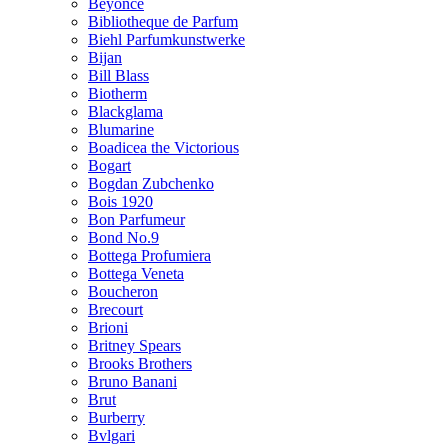
Beyonce
Bibliotheque de Parfum
Biehl Parfumkunstwerke
Bijan
Bill Blass
Biotherm
Blackglama
Blumarine
Boadicea the Victorious
Bogart
Bogdan Zubchenko
Bois 1920
Bon Parfumeur
Bond No.9
Bottega Profumiera
Bottega Veneta
Boucheron
Brecourt
Brioni
Britney Spears
Brooks Brothers
Bruno Banani
Brut
Burberry
Bvlgari