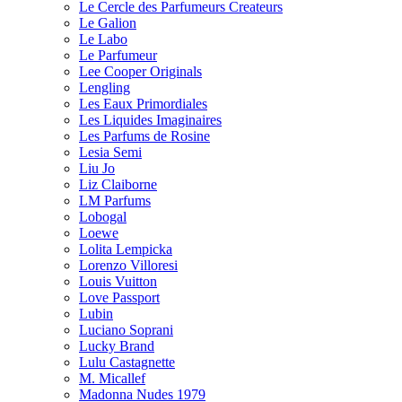
Le Cercle des Parfumeurs Createurs
Le Galion
Le Labo
Le Parfumeur
Lee Cooper Originals
Lengling
Les Eaux Primordiales
Les Liquides Imaginaires
Les Parfums de Rosine
Lesia Semi
Liu Jo
Liz Claiborne
LM Parfums
Lobogal
Loewe
Lolita Lempicka
Lorenzo Villoresi
Louis Vuitton
Love Passport
Lubin
Luciano Soprani
Lucky Brand
Lulu Castagnette
M. Micallef
Madonna Nudes 1979