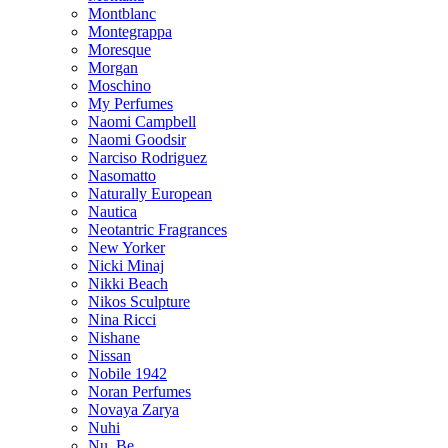
Montblanc
Montegrappa
Moresque
Morgan
Moschino
My Perfumes
Naomi Campbell
Naomi Goodsir
Narciso Rodriguez
Nasomatto
Naturally European
Nautica
Neotantric Fragrances
New Yorker
Nicki Minaj
Nikki Beach
Nikos Sculpture
Nina Ricci
Nishane
Nissan
Nobile 1942
Noran Perfumes
Novaya Zarya
Nuhi
Nu_Be