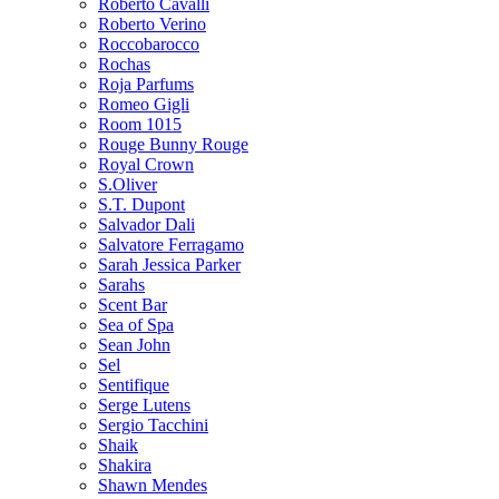
Roberto Cavalli
Roberto Verino
Roccobarocco
Rochas
Roja Parfums
Romeo Gigli
Room 1015
Rouge Bunny Rouge
Royal Crown
S.Oliver
S.T. Dupont
Salvador Dali
Salvatore Ferragamo
Sarah Jessica Parker
Sarahs
Scent Bar
Sea of Spa
Sean John
Sel
Sentifique
Serge Lutens
Sergio Tacchini
Shaik
Shakira
Shawn Mendes