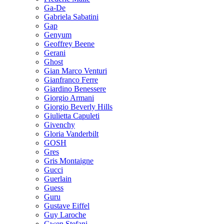
Ga-De
Gabriela Sabatini
Gap
Genyum
Geoffrey Beene
Gerani
Ghost
Gian Marco Venturi
Gianfranco Ferre
Giardino Benessere
Giorgio Armani
Giorgio Beverly Hills
Giulietta Capuleti
Givenchy
Gloria Vanderbilt
GOSH
Gres
Gris Montaigne
Gucci
Guerlain
Guess
Guru
Gustave Eiffel
Guy Laroche
Gwen Stefani