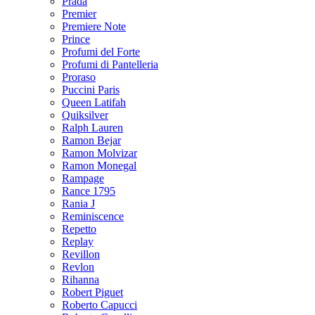
Prada
Premier
Premiere Note
Prince
Profumi del Forte
Profumi di Pantelleria
Proraso
Puccini Paris
Queen Latifah
Quiksilver
Ralph Lauren
Ramon Bejar
Ramon Molvizar
Ramon Monegal
Rampage
Rance 1795
Rania J
Reminiscence
Repetto
Replay
Revillon
Revlon
Rihanna
Robert Piguet
Roberto Capucci