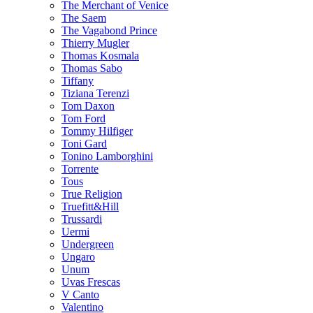
The Merchant of Venice
The Saem
The Vagabond Prince
Thierry Mugler
Thomas Kosmala
Thomas Sabo
Tiffany
Tiziana Terenzi
Tom Daxon
Tom Ford
Tommy Hilfiger
Toni Gard
Tonino Lamborghini
Torrente
Tous
True Religion
Truefitt&Hill
Trussardi
Uermi
Undergreen
Ungaro
Unum
Uvas Frescas
V Canto
Valentino