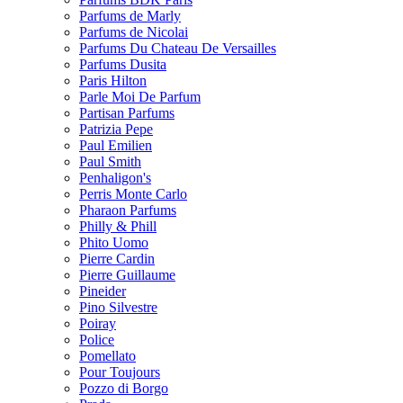
Parfums de Marly
Parfums de Nicolai
Parfums Du Chateau De Versailles
Parfums Dusita
Paris Hilton
Parle Moi De Parfum
Partisan Parfums
Patrizia Pepe
Paul Emilien
Paul Smith
Penhaligon's
Perris Monte Carlo
Pharaon Parfums
Philly & Phill
Phito Uomo
Pierre Cardin
Pierre Guillaume
Pineider
Pino Silvestre
Poiray
Police
Pomellato
Pour Toujours
Pozzo di Borgo