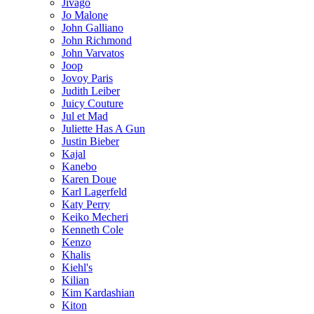
Jivago
Jo Malone
John Galliano
John Richmond
John Varvatos
Joop
Jovoy Paris
Judith Leiber
Juicy Couture
Jul et Mad
Juliette Has A Gun
Justin Bieber
Kajal
Kanebo
Karen Doue
Karl Lagerfeld
Katy Perry
Keiko Mecheri
Kenneth Cole
Kenzo
Khalis
Kiehl's
Kilian
Kim Kardashian
Kiton