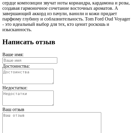
сердце композиции звучат ноты кориандра, кардамона и розы,
создавая гармоничное сочетание восточных ароматов. А
завершающий аккорд из пачули, ванили и кожи придает
парфюму глубину и соблазнительность. Tom Ford Oud Voyager
- это идеальный выбор для тех, кто ценит роскошь и
изысканность.
Написать отзыв
Ваше имя:
Достоинства:
Недостатки:
Ваш отзыв