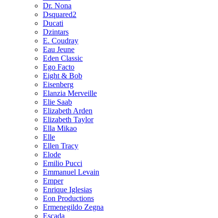
Dr. Nona
Dsquared2
Ducati
Dzintars
E. Coudray
Eau Jeune
Eden Classic
Ego Facto
Eight & Bob
Eisenberg
Elanzia Merveille
Elie Saab
Elizabeth Arden
Elizabeth Taylor
Ella Mikao
Elle
Ellen Tracy
Elode
Emilio Pucci
Emmanuel Levain
Emper
Enrique Iglesias
Eon Productions
Ermenegildo Zegna
Escada