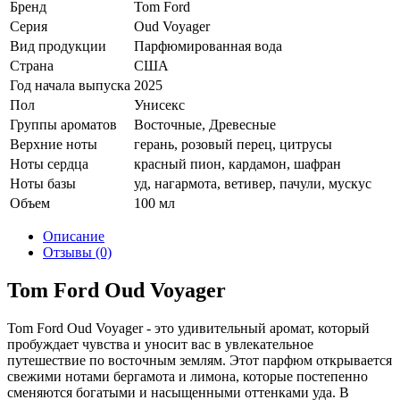
Бренд
Tom Ford
Серия
Oud Voyager
Вид продукции
Парфюмированная вода
Страна
США
Год начала выпуска
2025
Пол
Унисекс
Группы ароматов
Восточные, Древесные
Верхние ноты
герань, розовый перец, цитрусы
Ноты сердца
красный пион, кардамон, шафран
Ноты базы
уд, нагармота, ветивер, пачули, мускус
Объем
100 мл
Описание
Отзывы (0)
Tom Ford Oud Voyager
Tom Ford Oud Voyager - это удивительный аромат, который
пробуждает чувства и уносит вас в увлекательное
путешествие по восточным землям. Этот парфюм открывается
свежими нотами бергамота и лимона, которые постепенно
сменяются богатыми и насыщенными оттенками уда. В