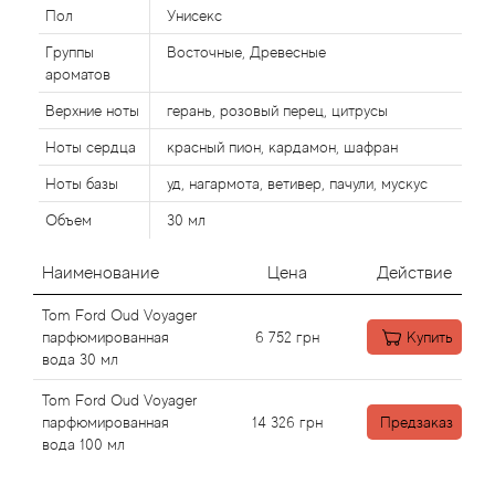
Alexandre Barthet
Пол
Унисекс
Группы
Восточные, Древесные
Alexandre J
ароматов
Alfred Dunhill
Верхние ноты
герань, розовый перец, цитрусы
Ноты сердца
красный пион, кардамон, шафран
Alyson Oldoini
Ноты базы
уд, нагармота, ветивер, пачули, мускус
Alyssa Ashley
Объем
30 мл
Наименование
Цена
Действие
American Crew
Tom Ford Oud Voyager
Amouage
парфюмированная
6 752
грн
Купить
вода 30 мл
Amouroud
Tom Ford Oud Voyager
парфюмированная
14 326
грн
Предзаказ
Andre L'Arom
вода 100 мл