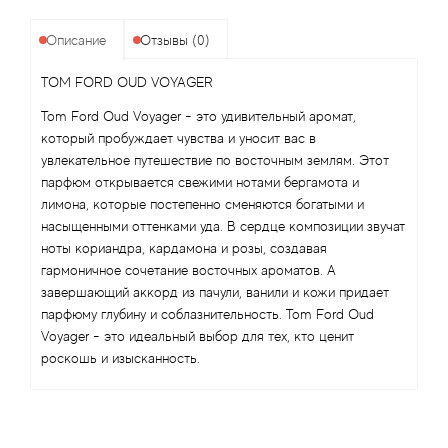
Angel Schlesser
Описание
Отзывы (0)
Anima Mundi
TOM FORD OUD VOYAGER
Anna Sui
Tom Ford Oud Voyager - это удивительный аромат,
который пробуждает чувства и уносит вас в
Annayake
увлекательное путешествие по восточным землям. Этот
парфюм открывается свежими нотами бергамота и
Anne Fontaine
лимона, которые постепенно сменяются богатыми и
насыщенными оттенками уда. В сердце композиции звучат
ноты кориандра, кардамона и розы, создавая
Annick Goutal
гармоничное сочетание восточных ароматов. А
завершающий аккорд из пачули, ванили и кожи придает
Antonia's Flowers
парфюму глубину и соблазнительность. Tom Ford Oud
Voyager - это идеальный выбор для тех, кто ценит
Antonio Banderas
роскошь и изысканность.
Antonio Puig