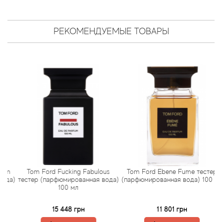
Antonio Visconti
Aquolina
РЕКОМЕНДУЕМЫЕ ТОВАРЫ
Arabesque Perfumes
Arabiyat
Aramis
Ariana Grande
Armaf
um
Tom Ford Fucking Fabulous
Tom Ford Ebene Fume тестер
Armand Basi
да)
тестер (парфюмированная вода)
(парфюмированная вода) 100 мл
100 мл
Arrogance
15 448 грн
11 801 грн