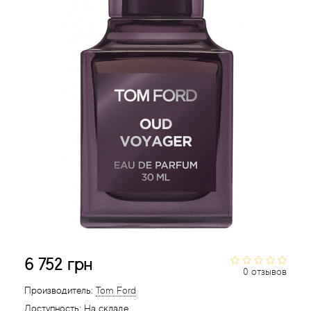
Acqua di Parma
Acqua di Sardegna
Adidas
Aedes de Venustas
Aerin Lauder
Affinessence
Afnan
6 752 грн
0 отзывов
Agatha Ruiz de la Prada
Производитель:
Tom Ford
Agent Provocateur
Доступность:
На складе