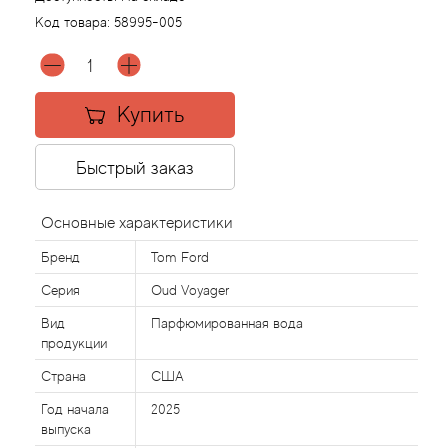
Код товара:
58995-005
Agonist
Aigner
Купить
Aj Arabia (Widian)
Быстрый заказ
Ajmal
Основные характеристики
Al Haramain
Бренд
Tom Ford
Серия
Oud Voyager
Al Jazeera
Вид
Парфюмированная вода
продукции
Alaia Paris
Страна
США
Alexander McQueen
Год начала
2025
выпуска