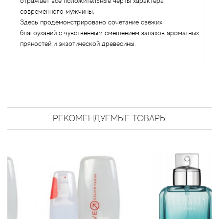
отражает все положительные черты характера
Antonio Visconti
современного мужчины.
Здесь продемонстрировано сочетание свежих
Aquolina
благоуханий с чувственным смешением запахов ароматных
пряностей и экзотической древесины.
Arabesque Perfumes
Arabiyat
Aramis
РЕКОМЕНДУЕМЫЕ ТОВАРЫ
Ariana Grande
Armaf
Armand Basi
Arrogance