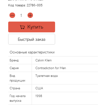
Код товара:
22786-005
Agonist
Aigner
Купить
Aj Arabia (Widian)
Быстрый заказ
Ajmal
Основные характеристики
Al Haramain
Бренд
Calvin Klein
Серия
Contradiction for Men
Al Jazeera
Вид
Туалетная вода
продукции
Alaia Paris
Страна
США
Alexander McQueen
Год начала
1998
выпуска