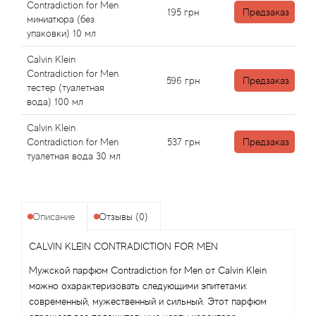
Angel Schlesser
Contradiction for Men
195
грн
Предзаказ
миниатюра (без
упаковки) 10 мл
Anima Mundi
Calvin Klein
Anna Sui
Contradiction for Men
596
грн
Предзаказ
тестер (туалетная
вода) 100 мл
Annayake
Calvin Klein
Anne Fontaine
Contradiction for Men
537
грн
Предзаказ
туалетная вода 30 мл
Annick Goutal
Antonia's Flowers
Описание
Отзывы (0)
CALVIN KLEIN CONTRADICTION FOR MEN
Antonio Banderas
Мужской парфюм Contradiction for Men от Calvin Klein
Antonio Puig
можно охарактеризовать следующими эпитетами:
современный, мужественный и сильный. Этот парфюм