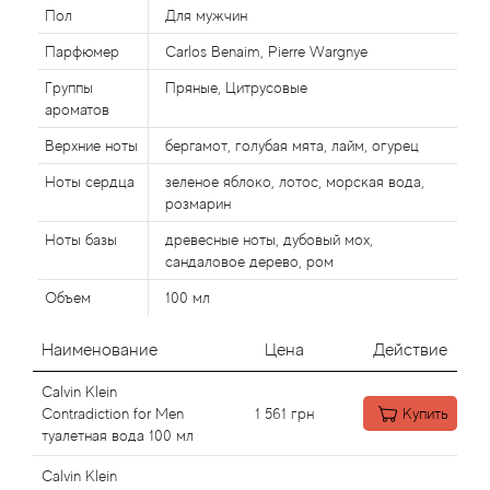
Alexandre Barthet
Пол
Для мужчин
Парфюмер
Carlos Benaim, Pierre Wargnye
Alexandre J
Группы
Пряные, Цитрусовые
Alfred Dunhill
ароматов
Верхние ноты
бергамот, голубая мята, лайм, огурец
Alyson Oldoini
Ноты сердца
зеленое яблоко, лотос, морская вода,
розмарин
Alyssa Ashley
Ноты базы
древесные ноты, дубовый мох,
сандаловое дерево, ром
American Crew
Объем
100 мл
Amouage
Наименование
Цена
Действие
Amouroud
Calvin Klein
Contradiction for Men
1 561
грн
Купить
Andre L'Arom
туалетная вода 100 мл
Calvin Klein