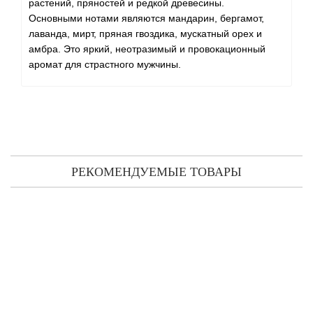
растений, пряностей и редкой древесины.
Основными нотами являются мандарин, бергамот,
лаванда, мирт, пряная гвоздика, мускатный орех и
амбра. Это яркий, неотразимый и провокационный
аромат для страстного мужчины.
РЕКОМЕНДУЕМЫЕ ТОВАРЫ
Calvin Klein Crave туалетная вода 40 мл
5 600 грн
КУПИТЬ