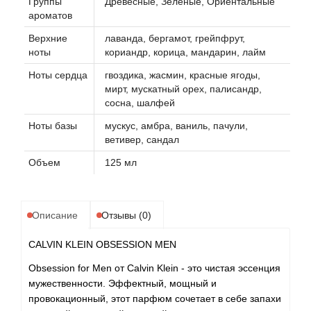
Группы
Древесные, Зеленые, Ориентальные
ароматов
Верхние
лаванда, бергамот, грейпфрут,
ноты
кориандр, корица, мандарин, лайм
Ноты сердца
гвоздика, жасмин, красные ягоды,
мирт, мускатный орех, палисандр,
сосна, шалфей
Ноты базы
мускус, амбра, ваниль, пачули,
ветивер, сандал
Объем
125 мл
Описание
Отзывы (0)
CALVIN KLEIN OBSESSION MEN
Obsession for Men от Calvin Klein - это чистая эссенция
мужественности. Эффектный, мощный и
провокационный, этот парфюм сочетает в себе запахи