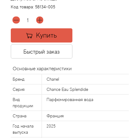
Код товара:
58134-005
Agonist
Aigner
Купить
Aj Arabia (Widian)
Быстрый заказ
Ajmal
Основные характеристики
Al Haramain
Бренд
Chanel
Серия
Chance Eau Splendide
Al Jazeera
Вид
Парфюмированная вода
продукции
Alaia Paris
Страна
Франция
Alexander McQueen
Год начала
2025
выпуска