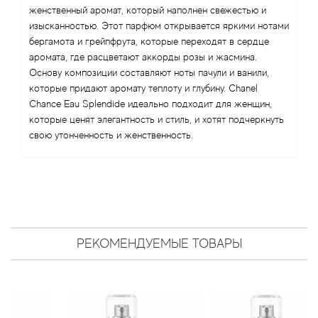
Antonio Visconti
женственный аромат, который наполнен свежестью и
изысканностью. Этот парфюм открывается яркими нотами
Aquolina
бергамота и грейпфрута, которые переходят в сердце
аромата, где расцветают аккорды розы и жасмина.
Arabesque Perfumes
Основу композиции составляют ноты пачули и ванили,
которые придают аромату теплоту и глубину. Chanel
Chance Eau Splendide идеально подходит для женщин,
Arabiyat
которые ценят элегантность и стиль, и хотят подчеркнуть
свою утонченность и женственность.
Aramis
Ariana Grande
Armaf
РЕКОМЕНДУЕМЫЕ ТОВАРЫ
Armand Basi
Arrogance