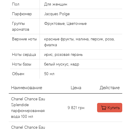
Alexandre Barthet
Пол
Для женщин
Парфюмер
Jacques Polge
Alexandre J
Группы
Фруктовые, Цветочные
Alfred Dunhill
ароматов
Верхние ноты
красные фрукты, малина, персик, роза,
Alyson Oldoini
фиалка
Ноты сердца
ирис, розовая герань
Alyssa Ashley
Ноты базы
белый мускус, кедр
American Crew
Объем
50 мл
Amouage
Наименование
Цена
Действие
Chanel Chance Eau
Amouroud
Splendide
9 821
грн
Купить
парфюмированная
Andre L'Arom
вода 100 мл
Chanel Chance Eau