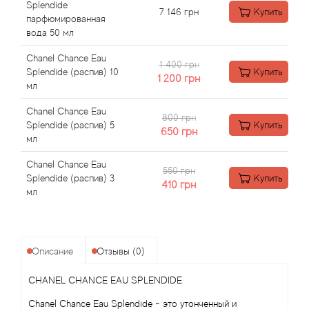
Angel Schlesser
Splendide
7 146
грн
Купить
парфюмированная
вода 50 мл
Anima Mundi
Chanel Chance Eau
1 400 грн
Anna Sui
Splendide (распив) 10
Купить
1 200
грн
мл
Annayake
Chanel Chance Eau
800 грн
Splendide (распив) 5
Купить
650
грн
Anne Fontaine
мл
Chanel Chance Eau
550 грн
Annick Goutal
Splendide (распив) 3
Купить
410
грн
мл
Antonia's Flowers
Antonio Banderas
Описание
Отзывы (0)
Antonio Puig
CHANEL CHANCE EAU SPLENDIDE
Chanel Chance Eau Splendide - это утонченный и