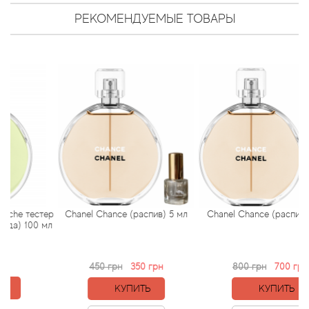
Attar Collection
РЕКОМЕНДУЕМЫЕ ТОВАРЫ
Au Pays de la Fleur d’Oranger
Axis
Azalia Parfums
Azzaro
Baldessarini
Baldinini
 тестер
Chanel Chance (распив) 5 мл
Chanel Chance (распив) 10 м
100 мл
Balenciaga
450 грн
350 грн
800 грн
700 грн
Balmain
КУПИТЬ
КУПИТЬ