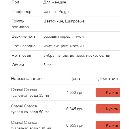
Alexandre Barthet
Пол
Для женщин
Парфюмер
Jacques Polge
Alexandre J
Группы
Цветочные, Шипровые
ароматов
Alfred Dunhill
Верхние ноты
розовый перец, лимон
Alyson Oldoini
Ноты сердца
ирис, гиацинт, жасмин
Ноты базы
амбра, пачули, ветивер, мускус белый
Alyssa Ashley
Объем
3 мл
American Crew
Наименование
Цена
Действие
Amouage
Chanel Chance
4 550
грн
Купить
туалетная вода 35 мл
Amouroud
Chanel Chance
6 345
грн
Купить
туалетная вода 50 мл
Andre L'Arom
Chanel Chance
8 655
грн
Купить
туалетная вода 100 мл