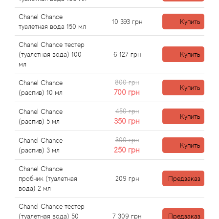
Angel Schlesser
Chanel Chance
10 393
грн
Купить
Anima Mundi
туалетная вода 150 мл
Chanel Chance тестер
Anna Sui
(туалетная вода) 100
6 127
грн
Купить
мл
Annayake
800 грн
Chanel Chance
Купить
700
грн
(распив) 10 мл
Anne Fontaine
450 грн
Chanel Chance
Купить
350
грн
(распив) 5 мл
Annick Goutal
300 грн
Chanel Chance
Купить
Antonia's Flowers
250
грн
(распив) 3 мл
Chanel Chance
Antonio Banderas
пробник (туалетная
209
грн
Предзаказ
вода) 2 мл
Antonio Puig
Chanel Chance тестер
(туалетная вода) 50
7 309
грн
Предзаказ