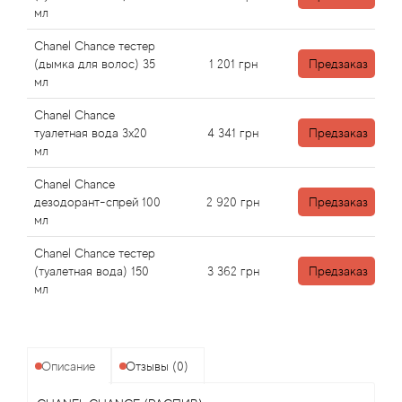
Antonio Visconti
мл
Chanel Chance тестер
Aquolina
(дымка для волос) 35
1 201
грн
Предзаказ
мл
Arabesque Perfumes
Chanel Chance
туалетная вода 3x20
4 341
грн
Предзаказ
Arabiyat
мл
Aramis
Chanel Chance
дезодорант-спрей 100
2 920
грн
Предзаказ
мл
Ariana Grande
Chanel Chance тестер
Armaf
(туалетная вода) 150
3 362
грн
Предзаказ
мл
Armand Basi
Arrogance
Описание
Отзывы (0)