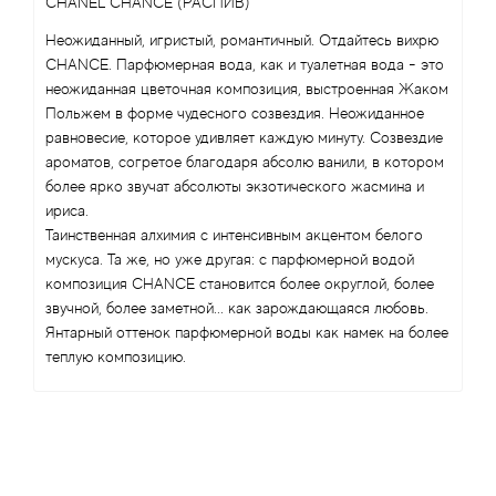
CHANEL CHANCE (РАСПИВ)
Arte Profumi
Неожиданный, игристый, романтичный. Отдайтесь вихрю
ArteOlfatto
CHANCE. Парфюмерная вода, как и туалетная вода - это
неожиданная цветочная композиция, выстроенная Жаком
Польжем в форме чудесного созвездия. Неожиданное
Asabi
равновесие, которое удивляет каждую минуту. Созвездие
ароматов, согретое благодаря абсолю ванили, в котором
Asgharali
более ярко звучат абсолюты экзотического жасмина и
ириса.
Atelier Cologne
Таинственная алхимия с интенсивным акцентом белого
мускуса. Та же, но уже другая: с парфюмерной водой
Atelier Des Ors
композиция CHANCE становится более округлой, более
звучной, более заметной... как зарождающаяся любовь.
Янтарный оттенок парфюмерной воды как намек на более
Atelier Flou
теплую композицию.
Athena's
Atkinsons