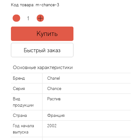
Код товара:
m-chance-3
Agonist
Aigner
Купить
Aj Arabia (Widian)
Быстрый заказ
Ajmal
Основные характеристики
Al Haramain
Бренд
Chanel
Серия
Chance
Al Jazeera
Вид
Распив
продукции
Alaia Paris
Страна
Франция
Alexander McQueen
Год начала
2002
выпуска