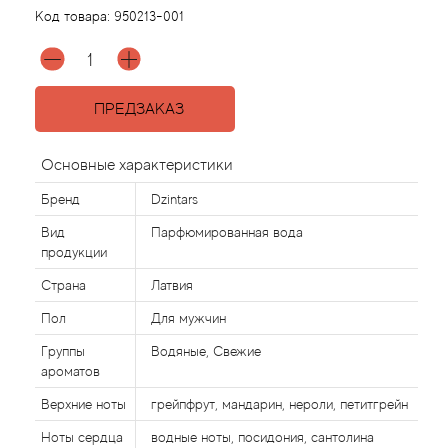
Код товара:
950213-001
Acqua di Parma
Acqua di Sardegna
ПРЕДЗАКАЗ
Adidas
Основные характеристики
Aedes de Venustas
Бренд
Dzintars
Вид
Парфюмированная вода
Aerin Lauder
продукции
Страна
Латвия
Affinessence
Пол
Для мужчин
Afnan
Группы
Водяные, Свежие
ароматов
Agatha Ruiz de la Prada
Верхние ноты
грейпфрут, мандарин, нероли, петитгрейн
Ноты сердца
водные ноты, посидония, сантолина
Agent Provocateur