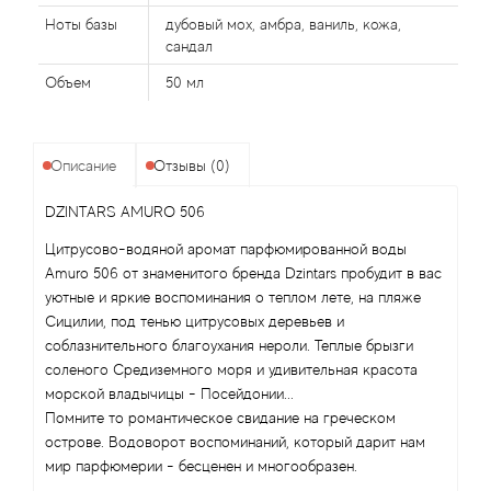
Ноты базы
дубовый мох, амбра, ваниль, кожа,
сандал
Agonist
Объем
50 мл
Aigner
Aj Arabia (Widian)
Описание
Отзывы (0)
DZINTARS AMURO 506
Ajmal
Цитрусово-водяной аромат парфюмированной воды
Al Haramain
Amuro 506 от знаменитого бренда Dzintars пробудит в вас
уютные и яркие воспоминания о теплом лете, на пляже
Сицилии, под тенью цитрусовых деревьев и
Al Jazeera
соблазнительного благоухания нероли. Теплые брызги
соленого Средиземного моря и удивительная красота
Alaia Paris
морской владычицы - Посейдонии...
Помните то романтическое свидание на греческом
Alexander McQueen
острове. Водоворот воспоминаний, который дарит нам
мир парфюмерии - бесценен и многообразен.