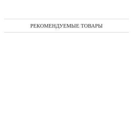
РЕКОМЕНДУЕМЫЕ ТОВАРЫ
Dzintars Amuro 515 парфюмированная вода 50 мл
412 грн
Предзаказ
Dzintars Amuro 513 парфюмированная вода 50 мл