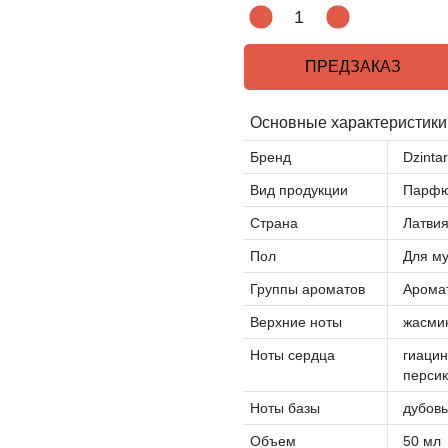
ПРЕДЗАКАЗ
Основные характеристики
Бренд
Dzinta
Вид продукции
Парфю
Страна
Латви
Пол
Для м
Группы ароматов
Арома
Верхние ноты
жасмин
Ноты сердца
гиацин
персик
Ноты базы
дубовы
Объем
50 мл