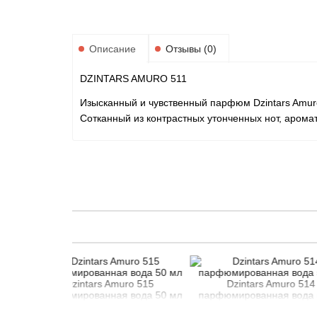
Описание
Отзывы (0)
DZINTARS AMURO 511
Изысканный и чувственный парфюм Dzintars Amuro
Сотканный из контрастных утонченных нот, арома
zintars Amuro 515
Dzintars Amuro 514
ированная вода 50 мл
парфюмированная вода 50 мл
парфю