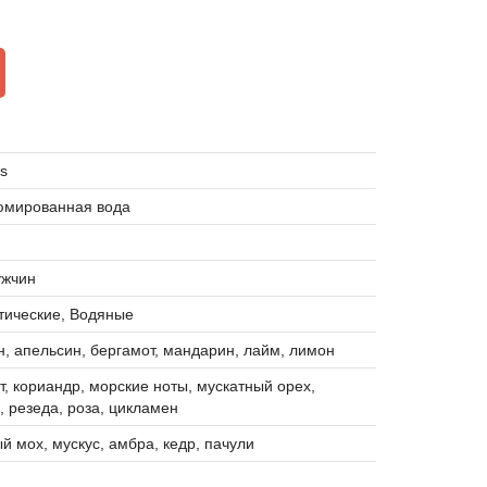
rs
мированная вода
я
ужчин
тические, Водяные
, апельсин, бергамот, мандарин, лайм, лимон
т, кориандр, морские ноты, мускатный орех,
, резеда, роза, цикламен
й мох, мускус, амбра, кедр, пачули