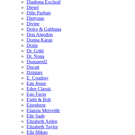
Diadema Exclusif
Diesel
Dilis Parfum
Diptyque
Divine
Dolce & Gabbana
Don Algodon
Donna Karan
Dorin
Dr. Gritti
Dr. Nona
Dsquared2
Ducati
Dzintars
E. Coudray
Eau Jeune
Eden Classic
Ego Facto
Eight & Bob
Eisenberg
Elanzia Merveille
Elie Saab
Elizabeth Arden
Elizabeth Taylor
Ella Mikao