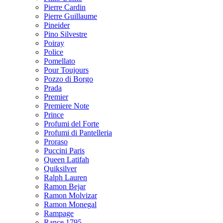
Pierre Cardin
Pierre Guillaume
Pineider
Pino Silvestre
Poiray
Police
Pomellato
Pour Toujours
Pozzo di Borgo
Prada
Premier
Premiere Note
Prince
Profumi del Forte
Profumi di Pantelleria
Proraso
Puccini Paris
Queen Latifah
Quiksilver
Ralph Lauren
Ramon Bejar
Ramon Molvizar
Ramon Monegal
Rampage
Rance 1795