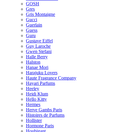
GOSH
Gres
Gris Montaigne
Gucci
Guerlain
Guess
Guru
Gustave Eiffel
Guy Laroche
Gwen Stefani
Halle Berry
Halston
Hanae Mori
Harajuku Lovers
Haute Fragrance Company
Hayari Parfums
Heeley
Heidi Klum
Hello Kitty
Hermes
Herve Gambs Paris
Histoires de Parfums
Hollister
Hormone Paris
Houbigant