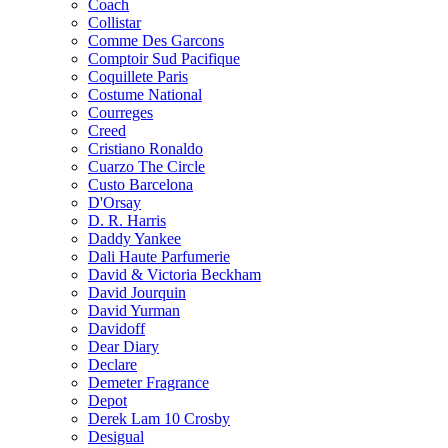
Coach
Collistar
Comme Des Garcons
Comptoir Sud Pacifique
Coquillete Paris
Costume National
Courreges
Creed
Cristiano Ronaldo
Cuarzo The Circle
Custo Barcelona
D'Orsay
D. R. Harris
Daddy Yankee
Dali Haute Parfumerie
David & Victoria Beckham
David Jourquin
David Yurman
Davidoff
Dear Diary
Declare
Demeter Fragrance
Depot
Derek Lam 10 Crosby
Desigual