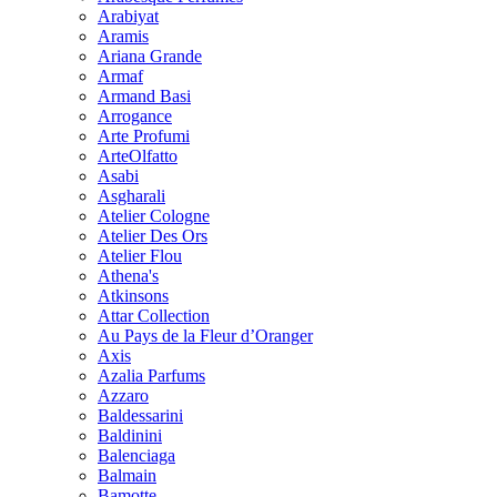
Arabiyat
Aramis
Ariana Grande
Armaf
Armand Basi
Arrogance
Arte Profumi
ArteOlfatto
Asabi
Asgharali
Atelier Cologne
Atelier Des Ors
Atelier Flou
Athena's
Atkinsons
Attar Collection
Au Pays de la Fleur d’Oranger
Axis
Azalia Parfums
Azzaro
Baldessarini
Baldinini
Balenciaga
Balmain
Bamotte