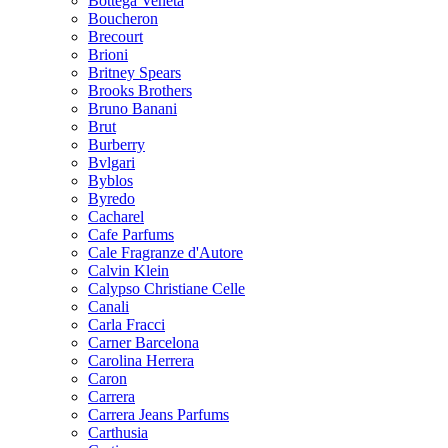
Bottega Veneta
Boucheron
Brecourt
Brioni
Britney Spears
Brooks Brothers
Bruno Banani
Brut
Burberry
Bvlgari
Byblos
Byredo
Cacharel
Cafe Parfums
Cale Fragranze d'Autore
Calvin Klein
Calypso Christiane Celle
Canali
Carla Fracci
Carner Barcelona
Carolina Herrera
Caron
Carrera
Carrera Jeans Parfums
Carthusia