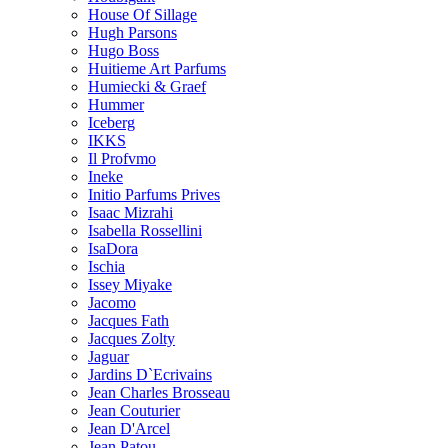
House Of Sillage
Hugh Parsons
Hugo Boss
Huitieme Art Parfums
Humiecki & Graef
Hummer
Iceberg
IKKS
Il Profvmo
Ineke
Initio Parfums Prives
Isaac Mizrahi
Isabella Rossellini
IsaDora
Ischia
Issey Miyake
Jacomo
Jacques Fath
Jacques Zolty
Jaguar
Jardins D`Ecrivains
Jean Charles Brosseau
Jean Couturier
Jean D'Arcel
Jean Patou