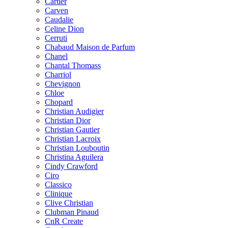
Cartier
Carven
Caudalie
Celine Dion
Cerruti
Chabaud Maison de Parfum
Chanel
Chantal Thomass
Charriol
Chevignon
Chloe
Chopard
Christian Audigier
Christian Dior
Christian Gautier
Christian Lacroix
Christian Louboutin
Christina Aguilera
Cindy Crawford
Ciro
Classico
Clinique
Clive Christian
Clubman Pinaud
CnR Create