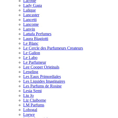
Lacoste
Lady Gaga
Lalique
Lancaster
Lancetti
Lancome
Lanvin
Lattafa Perfumes
Laura Biagiotti
Le Blanc
Le Cercle des Parfumeurs Createurs
Le Galion
Le Labo
Le Parfumeur
Lee Cooper Originals
Lengling
Les Eaux Primordiales
Les Liquides Imaginaires
Les Parfums de Rosine
Lesia Semi
Liu Jo
Liz Claiborne
LM Parfums
Lobogal
Loewe