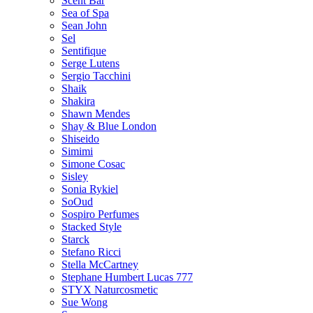
Scent Bar
Sea of Spa
Sean John
Sel
Sentifique
Serge Lutens
Sergio Tacchini
Shaik
Shakira
Shawn Mendes
Shay & Blue London
Shiseido
Simimi
Simone Cosac
Sisley
Sonia Rykiel
SoOud
Sospiro Perfumes
Stacked Style
Starck
Stefano Ricci
Stella McCartney
Stephane Humbert Lucas 777
STYX Naturсosmetic
Sue Wong