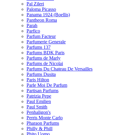
Pal Zileri
Paloma Picasso
Panama 1924 (Boellis)
Pantheon Roma
Parah
Parfico
Parfum Facteur
Parfumerie Generale
Parfums 137
Parfums BDK Paris
Parfums de Marly
Parfums de Nicolai
Parfums Du Chateau De Versailles
Parfums Dusita
Paris Hilton
Parle Moi De Parfum
Partisan Parfums
Patrizia Pepe
Paul Emilien
Paul Smith
Penhaligon's
Perris Monte Carlo
Pharaon Parfums
Philly & Phill
Phito Uomo