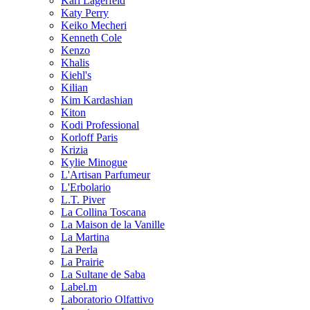
Karl Lagerfeld
Katy Perry
Keiko Mecheri
Kenneth Cole
Kenzo
Khalis
Kiehl's
Kilian
Kim Kardashian
Kiton
Kodi Professional
Korloff Paris
Krizia
Kylie Minogue
L'Artisan Parfumeur
L'Erbolario
L.T. Piver
La Collina Toscana
La Maison de la Vanille
La Martina
La Perla
La Prairie
La Sultane de Saba
Label.m
Laboratorio Olfattivo