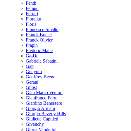
Fendi
Feraud
Ferrari
Floraiku
Floris
Francesco Smalto
Franck Boclet
Franck Olivier
Frapin
Frederic Malle
Ga-De
Gabriela Sabatini
Gap
Genyum
Geoffrey Beene
Gerani
Ghost
Gian Marco Venturi
Gianfranco Ferre
Giardino Benessere
Giorgio Armani
Giorgio Beverly Hills
Giulietta Capuleti
Givenchy
Gloria Vanderbilt