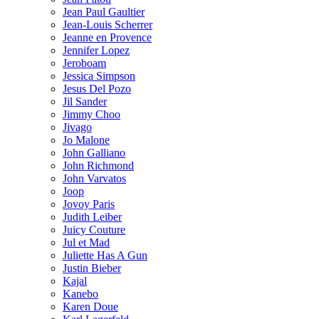
Jean Paul Gaultier
Jean-Louis Scherrer
Jeanne en Provence
Jennifer Lopez
Jeroboam
Jessica Simpson
Jesus Del Pozo
Jil Sander
Jimmy Choo
Jivago
Jo Malone
John Galliano
John Richmond
John Varvatos
Joop
Jovoy Paris
Judith Leiber
Juicy Couture
Jul et Mad
Juliette Has A Gun
Justin Bieber
Kajal
Kanebo
Karen Doue