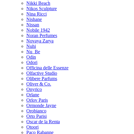
Nikki Beach
Nikos Sculpture
Nina Ricci
Nishane
Nissan
Nobile 1942
Noran Perfumes
Novaya Zarya
Nuhi
Nu_Be
Odin
Odori
Officina delle Essenze
Olfactive Studio
Olibere Parfums
Oliver & Co.
Onyrico
Orlane
Orlov Paris
Ormonde Jayne
Orobianco
Orto Parisi
Oscar de la Renta
Otoori
Paco Rabanne