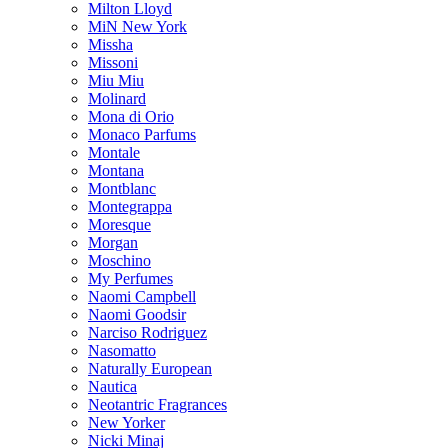
Milton Lloyd
MiN New York
Missha
Missoni
Miu Miu
Molinard
Mona di Orio
Monaco Parfums
Montale
Montana
Montblanc
Montegrappa
Moresque
Morgan
Moschino
My Perfumes
Naomi Campbell
Naomi Goodsir
Narciso Rodriguez
Nasomatto
Naturally European
Nautica
Neotantric Fragrances
New Yorker
Nicki Minaj