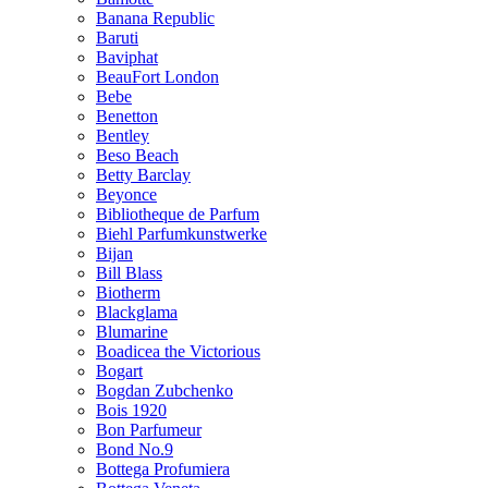
Banana Republic
Baruti
Baviphat
BeauFort London
Bebe
Benetton
Bentley
Beso Beach
Betty Barclay
Beyonce
Bibliotheque de Parfum
Biehl Parfumkunstwerke
Bijan
Bill Blass
Biotherm
Blackglama
Blumarine
Boadicea the Victorious
Bogart
Bogdan Zubchenko
Bois 1920
Bon Parfumeur
Bond No.9
Bottega Profumiera