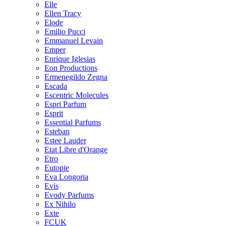
Elle
Ellen Tracy
Elode
Emilio Pucci
Emmanuel Levain
Emper
Enrique Iglesias
Eon Productions
Ermenegildo Zegna
Escada
Escentric Molecules
Espri Parfum
Esprit
Essential Parfums
Esteban
Estee Lauder
Etat Libre d'Orange
Etro
Eutopie
Eva Longoria
Evis
Evody Parfums
Ex Nihilo
Exte
FCUK