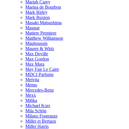
Mariah Carey
Marina de Bourbon
Mark Birley
Mark Buxton
Masaki Matsushima
Masque
Matiere Premiere
Matthew Williamson
Mauboussin
Maurer & Wirtz
Max Deville
Max Gordon
Max Mara
May Fair Le Caire
MDCI Parfums
Melvita
Memo
Mercedes-Benz
Mexx
Mi6ka
Michael Kors
Mila Schön
Milano Fragranze
Miller et Bertaux
Miller Harris