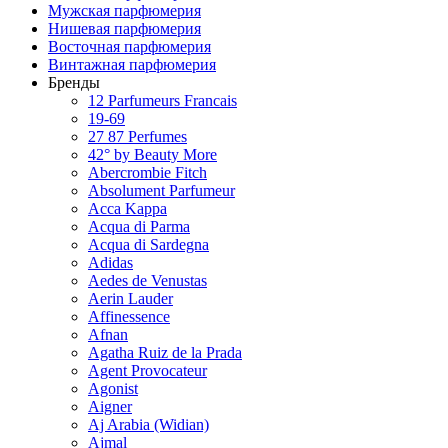
Мужская парфюмерия
Нишевая парфюмерия
Восточная парфюмерия
Винтажная парфюмерия
Бренды
12 Parfumeurs Francais
19-69
27 87 Perfumes
42° by Beauty More
Abercrombie Fitch
Absolument Parfumeur
Acca Kappa
Acqua di Parma
Acqua di Sardegna
Adidas
Aedes de Venustas
Aerin Lauder
Affinessence
Afnan
Agatha Ruiz de la Prada
Agent Provocateur
Agonist
Aigner
Aj Arabia (Widian)
Ajmal