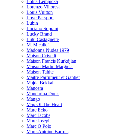
Lolita Lempicka
Lorenzo Villoresi
Louis Vuitton
Love Passport
Lubin
Luciano Soprani
Lucky Brand
Lulu Castagnette
M. Micallef
Madonna Nudes 1979
Maison Crivelli
Maison Francis Kurkdjian
Maison Martin Margiela
Maison Tahite
Maitre Parfumeur et Gantier
Majda Bekkali
Mancera
Mandarina Duck
Mango
Map Of The Heart
Marc Ecko
Marc Jacobs
Marc Joseph
Marc O Polo
Marc-Antoine Barrois