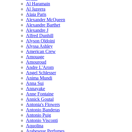
Al Haramain
Al Jazeera
Alaia Paris
Alexander McQueen
Alexandre Barthet
Alexandre J
Alfred Dunhill
Alyson Oldoini
Alyssa Ashley
American Crew
Amouage
Amouroud
Andre L'Arom
Angel Schlesser
Anima Mundi
Anna Sui
Annayake
Anne Fontaine
Annick Goutal
Antonia's Flowers
Antonio Banderas
Antonio Puig
Antonio Visconti
Aquolina
Arabesque Perfumes