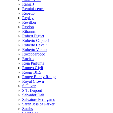
Rania J
Reminiscence
Repetto
Replay
Revillon
Revlon
Rihanna
Robert Piguet
Roberto Capucci
Roberto Cavalli
Roberto Verino
Roccobarocco
Rochas
Roja Parfums
Romeo Gigli
Room 1015
Rouge Bunny Rouge
Royal Crown
S.Oliver
S.T. Dupont
Salvador Dali
Salvatore Ferragamo
Sarah Jessica Parker
Sarahs