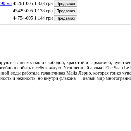
 90 мл
45261-005
1 338
грн
Предзаказ
45429-005
1 138
грн
Предзаказ
44754-005
1 144
грн
Предзаказ
ируются с легкостью и свободой, красотой и гармонией, чувств
обно влюбить в себя каждую. Утонченный аромат Elie Saab Le Pa
й воды работала талантливая Майя Лерно, которая тонко чувст
ушность и нежность, но внутри флакона — целый мир многогранн