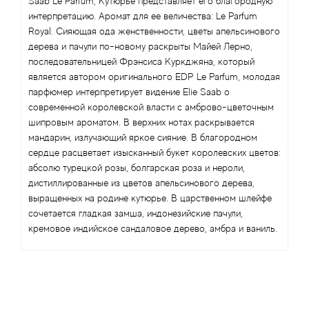
Saab Le Parfum, Кутюрье представляет его благородную
Antonio Visconti
интерпретацию. Аромат для ее величества: Le Parfum
Royal. Сияющая ода женственности, цветы апельсинового
Aquolina
дерева и пачули по-новому раскрыты Майей Лерно,
последовательницей Фрэнсиса Куркджяна, который
Arabesque Perfumes
является автором оригинального EDP Le Parfum, молодая
парфюмер интерпретирует видение Elie Saab о
Arabiyat
современной королевской власти с амброво-цветочным
шипровым ароматом. В верхних нотах раскрывается
мандарин, излучающий яркое сияние. В благородном
Aramis
сердце расцветает изысканный букет королевских цветов:
абсолю турецкой розы, болгарская роза и нероли,
Ariana Grande
дистиллированные из цветов апельсинового дерева,
выращенных на родине кутюрье. В царственном шлейфе
Armaf
сочетается гладкая замша, индонезийские пачули,
кремовое индийское сандаловое дерево, амбра и ваниль.
Armand Basi
Arrogance