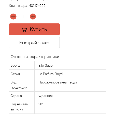
Код товара:
43917-005
Agonist
Aigner
Купить
Aj Arabia (Widian)
Быстрый заказ
Ajmal
Основные характеристики
Al Haramain
Бренд
Elie Saab
Серия
Le Parfum Royal
Al Jazeera
Вид
Парфюмированная вода
продукции
Alaia Paris
Страна
Франция
Alexander McQueen
Год начала
2019
выпуска