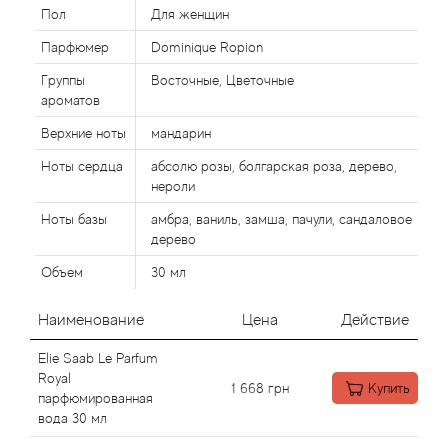
Alexandre Barthet
Пол
Для женщин
Парфюмер
Dominique Ropion
Alexandre J
Группы
Восточные, Цветочные
Alfred Dunhill
ароматов
Верхние ноты
мандарин
Alyson Oldoini
Ноты сердца
абсолю розы, болгарская роза, дерево,
нероли
Alyssa Ashley
Ноты базы
амбра, ваниль, замша, пачули, сандаловое
дерево
American Crew
Объем
30 мл
Amouage
Наименование
Цена
Действие
Amouroud
Elie Saab Le Parfum
Royal
1 668
грн
Купить
Andre L'Arom
парфюмированная
вода 30 мл