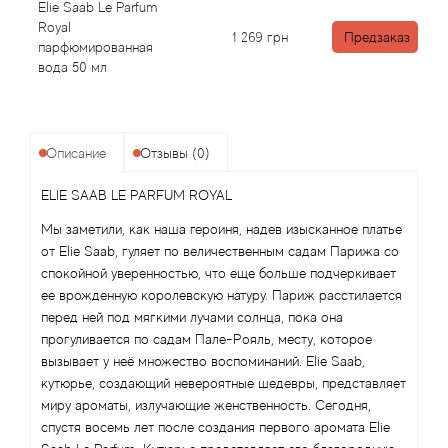
Angel Schlesser
Elie Saab Le Parfum
Royal
1 269
грн
Предзаказ
парфюмированная
Anima Mundi
вода 50 мл
Anna Sui
Annayake
Описание
Отзывы (0)
ELIE SAAB LE PARFUM ROYAL
Anne Fontaine
Мы заметили, как наша героиня, надев изысканное платье
Annick Goutal
от Elie Saab, гуляет по величественным садам Парижа со
спокойной уверенностью, что еще больше подчеркивает
ее врожденную королевскую натуру. Париж расстилается
Antonia's Flowers
перед ней под мягкими лучами солнца, пока она
прогуливается по садам Пале-Рояль, месту, которое
Antonio Banderas
вызывает у неё множество воспоминаний. Elie Saab,
кутюрье, создающий невероятные шедевры, представляет
Antonio Puig
миру ароматы, излучающие женственность. Сегодня,
спустя восемь лет после создания первого аромата Elie