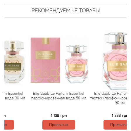
Arte Profumi
РЕКОМЕНДУЕМЫЕ ТОВАРЫ
ArteOlfatto
Asabi
Asgharali
Atelier Cologne
Atelier Des Ors
Atelier Flou
entiel
Elie Saab Le Parfum Essentiel
Elie Saab Le Parfum Essentie
 30 мл
парфюмированная вода 50 мл
тестер (парфюмированная во
90 мл
Athena's
1 138 грн
1 338 грн
Atkinsons
Предзаказ
Предзаказ