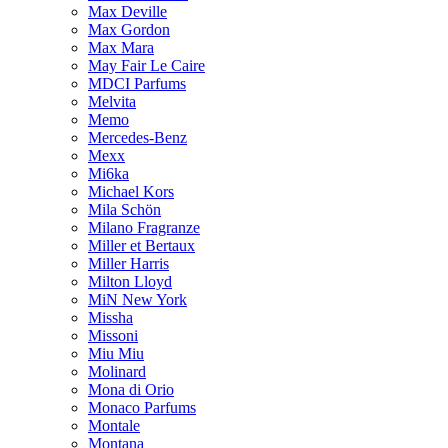
Max Deville
Max Gordon
Max Mara
May Fair Le Caire
MDCI Parfums
Melvita
Memo
Mercedes-Benz
Mexx
Mi6ka
Michael Kors
Mila Schön
Milano Fragranze
Miller et Bertaux
Miller Harris
Milton Lloyd
MiN New York
Missha
Missoni
Miu Miu
Molinard
Mona di Orio
Monaco Parfums
Montale
Montana