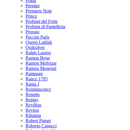
Prada
Premier
Premiere Note
Prince
Profumi del Forte
Profumi di Pantelleria
Proraso
Puccini Paris
Queen Latifah
Quiksilver
Ralph Lauren
Ramon Bejar
Ramon Molvizar
Ramon Monegal
Rampage
Rance 1795
Rania J
Reminiscence
Repetto
Replay
Revillon
Revlon
Rihanna
Robert Piguet
Roberto Capucci