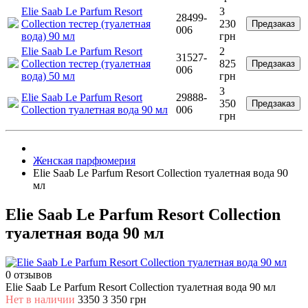
Elie Saab Le Parfum Resort
3
28499-
Collection тестер (туалетная
230
Предзаказ
006
вода) 90 мл
грн
Elie Saab Le Parfum Resort
2
31527-
Collection тестер (туалетная
825
Предзаказ
006
вода) 50 мл
грн
3
Elie Saab Le Parfum Resort
29888-
350
Предзаказ
Collection туалетная вода 90 мл
006
грн
Женская парфюмерия
Elie Saab Le Parfum Resort Collection туалетная вода 90
мл
Elie Saab Le Parfum Resort Collection
туалетная вода 90 мл
0 отзывов
Elie Saab Le Parfum Resort Collection туалетная вода 90 мл
Нет в наличии
3350
3 350 грн