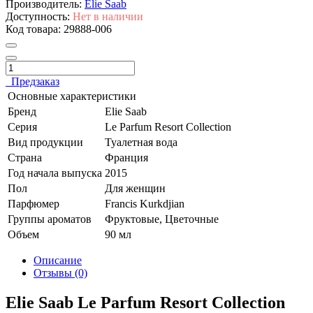
Производитель:
Elie Saab
Доступность:
Нет в наличии
Код товара:
29888-006
Предзаказ
Основные характеристики
Бренд
Elie Saab
Серия
Le Parfum Resort Collection
Вид продукции
Туалетная вода
Страна
Франция
Год начала выпуска
2015
Пол
Для женщин
Парфюмер
Francis Kurkdjian
Группы ароматов
Фруктовые, Цветочные
Объем
90 мл
Описание
Отзывы (0)
Elie Saab Le Parfum Resort Collection