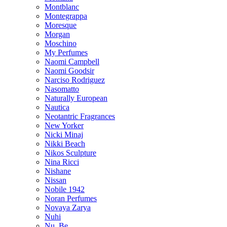
Montblanc
Montegrappa
Moresque
Morgan
Moschino
My Perfumes
Naomi Campbell
Naomi Goodsir
Narciso Rodriguez
Nasomatto
Naturally European
Nautica
Neotantric Fragrances
New Yorker
Nicki Minaj
Nikki Beach
Nikos Sculpture
Nina Ricci
Nishane
Nissan
Nobile 1942
Noran Perfumes
Novaya Zarya
Nuhi
Nu_Be