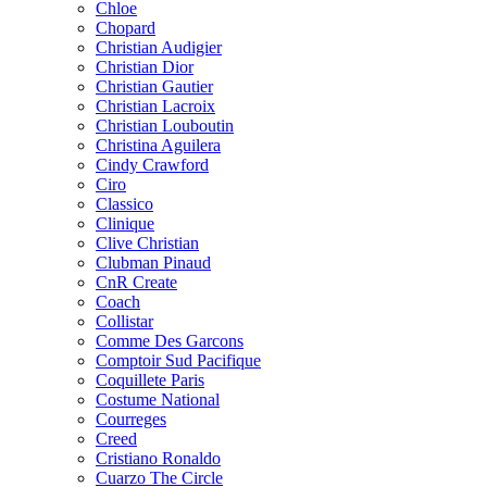
Chloe
Chopard
Christian Audigier
Christian Dior
Christian Gautier
Christian Lacroix
Christian Louboutin
Christina Aguilera
Cindy Crawford
Ciro
Classico
Clinique
Clive Christian
Clubman Pinaud
CnR Create
Coach
Collistar
Comme Des Garcons
Comptoir Sud Pacifique
Coquillete Paris
Costume National
Courreges
Creed
Cristiano Ronaldo
Cuarzo The Circle