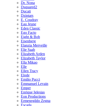
Dr. Nona
Dsquared2
Ducati
Dzintars
E. Coudray
Eau Jeune
Eden Classic
Ego Facto
Eight & Bob
Eisenberg
Elanzia Merveille
Elie Saab
Elizabeth Arden
Elizabeth Taylor
Ella Mikao
Elle
Ellen Tracy
Elode
Emilio Pucci
Emmanuel Levain
Emper
Enrique Iglesias
Eon Productions
Ermenegildo Zegna
Escada