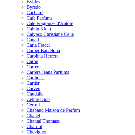
Byblos
Byredo
Cacharel
Cafe Parfums
Cale Fragranze d'Autore
Calvin Klein
Calypso Christiane Celle
Canali
Carla Fracci
Carner Barcelona
Carolina Herrera
Caron
Carrera
Carrera Jeans Parfums
Carthusia
Cartier
Carven
Caudalie
Celine Dion
Cerruti
Chabaud Maison de Parfum
Chanel
Chantal Thomass
Charriol
Chevignon