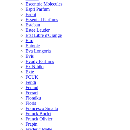
Escentric Molecules
Espri Parfum
Esprit
Essential Parfums
Esteban
Estee Lauder
Etat Libre d'Orange
Etro
Eutopie
Eva Longoria
Evis
Evody Parfums
Ex Nihilo
Exte
FCUK
Fendi
Feraud
Ferrari
Floraiku
Floris
Francesco Smalto
Franck Boclet
Franck Olivier
Frapin
Frederic Malle