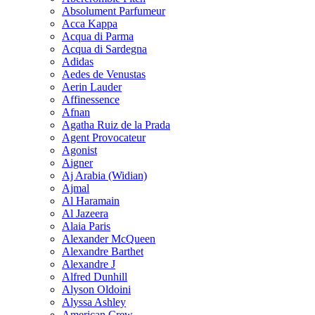
Absolument Parfumeur
Acca Kappa
Acqua di Parma
Acqua di Sardegna
Adidas
Aedes de Venustas
Aerin Lauder
Affinessence
Afnan
Agatha Ruiz de la Prada
Agent Provocateur
Agonist
Aigner
Aj Arabia (Widian)
Ajmal
Al Haramain
Al Jazeera
Alaia Paris
Alexander McQueen
Alexandre Barthet
Alexandre J
Alfred Dunhill
Alyson Oldoini
Alyssa Ashley
American Crew