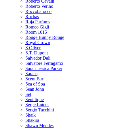
Roberto Cavalli
Roberto Verino
Roccobarocco
Rochas
Roja Parfums
Romeo Gigli
Room 1015
Rouge Bunny Rouge
Royal Crown
S.Oliver
S.T. Dupont
Salvador Dali
Salvatore Ferragamo
Sarah Jessica Parker
Sarahs
Scent Bar
Sea of Spa
Sean John
Sel
Sentifique
Serge Lutens
Sergio Tacchini
Shaik
Shakira
Shawn Mendes