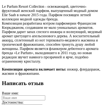
Le Parfum Resort Collection - освежающий, цветочно-
фруктовый женский парфюм, выпущенный модный домом
Elie Saab в начале 2015 года. Парфюм посвящен летней
коллекции модной одежды бренда.
Композиция разработана мэтром парфюмерии Францисом
Кюркджаном, создавшим не мало уникальных ароматов.
Парфюм дарит запах спелого инжира и волнующий, медовый
аромат цветущего апельсинового дерева. А восхитительный
аккорд, сплетенный из нот терпковато-медового жасмина и
тропической франжипани, способен тронуть душу любой
женщины. Парфюм является фланкером дебютного аромата
бренда «Le Parfum», выходившего в 2011 году, но новая
редакция звучит намного прозрачней и ярче, подобно
ограненному кристаллу.
Композиция аромата включает ноты:
инжир, флердоранж,
жасмин и франжипани.
Написать отзыв
Ваше имя:
Достоинства: