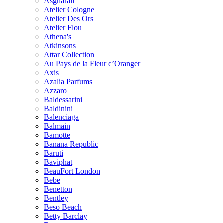
Asgharali
Atelier Cologne
Atelier Des Ors
Atelier Flou
Athena's
Atkinsons
Attar Collection
Au Pays de la Fleur d’Oranger
Axis
Azalia Parfums
Azzaro
Baldessarini
Baldinini
Balenciaga
Balmain
Bamotte
Banana Republic
Baruti
Baviphat
BeauFort London
Bebe
Benetton
Bentley
Beso Beach
Betty Barclay