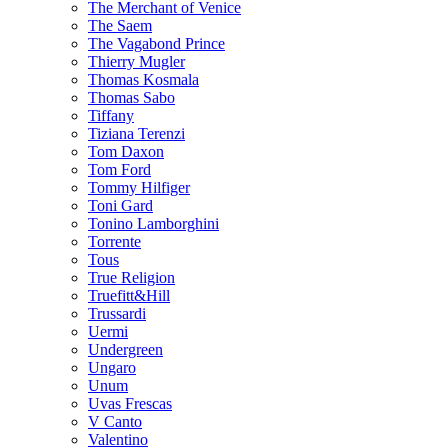
The Merchant of Venice
The Saem
The Vagabond Prince
Thierry Mugler
Thomas Kosmala
Thomas Sabo
Tiffany
Tiziana Terenzi
Tom Daxon
Tom Ford
Tommy Hilfiger
Toni Gard
Tonino Lamborghini
Torrente
Tous
True Religion
Truefitt&Hill
Trussardi
Uermi
Undergreen
Ungaro
Unum
Uvas Frescas
V Canto
Valentino