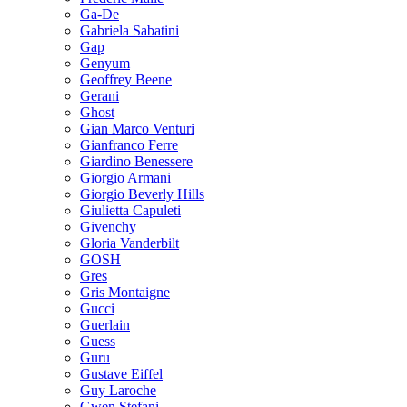
Ga-De
Gabriela Sabatini
Gap
Genyum
Geoffrey Beene
Gerani
Ghost
Gian Marco Venturi
Gianfranco Ferre
Giardino Benessere
Giorgio Armani
Giorgio Beverly Hills
Giulietta Capuleti
Givenchy
Gloria Vanderbilt
GOSH
Gres
Gris Montaigne
Gucci
Guerlain
Guess
Guru
Gustave Eiffel
Guy Laroche
Gwen Stefani