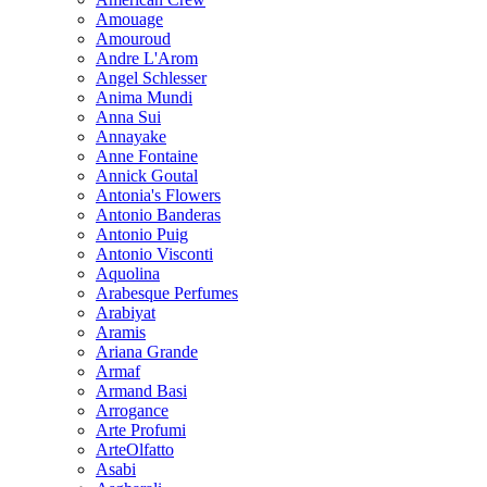
Amouage
Amouroud
Andre L'Arom
Angel Schlesser
Anima Mundi
Anna Sui
Annayake
Anne Fontaine
Annick Goutal
Antonia's Flowers
Antonio Banderas
Antonio Puig
Antonio Visconti
Aquolina
Arabesque Perfumes
Arabiyat
Aramis
Ariana Grande
Armaf
Armand Basi
Arrogance
Arte Profumi
ArteOlfatto
Asabi