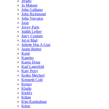
Jivago
Jo Malone
John Galliano
John Richmond
John Varvatos
Joop
Jovoy Paris
Judith Leiber
Juicy Couture
Jul et Mad
Juliette Has A Gun
Justin Bieber
Kajal
Kanebo
Karen Doue
Karl Lagerfeld
Katy Perry
Keiko Mecheri
Kenneth Cole
Kenzo
Khalis
Kiehl's
Kilian
Kim Kardashian
Kiton