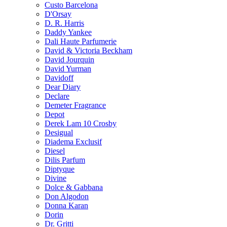
Custo Barcelona
D'Orsay
D. R. Harris
Daddy Yankee
Dali Haute Parfumerie
David & Victoria Beckham
David Jourquin
David Yurman
Davidoff
Dear Diary
Declare
Demeter Fragrance
Depot
Derek Lam 10 Crosby
Desigual
Diadema Exclusif
Diesel
Dilis Parfum
Diptyque
Divine
Dolce & Gabbana
Don Algodon
Donna Karan
Dorin
Dr. Gritti