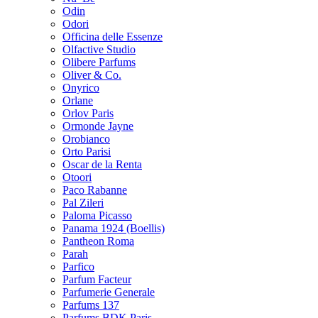
Odin
Odori
Officina delle Essenze
Olfactive Studio
Olibere Parfums
Oliver & Co.
Onyrico
Orlane
Orlov Paris
Ormonde Jayne
Orobianco
Orto Parisi
Oscar de la Renta
Otoori
Paco Rabanne
Pal Zileri
Paloma Picasso
Panama 1924 (Boellis)
Pantheon Roma
Parah
Parfico
Parfum Facteur
Parfumerie Generale
Parfums 137
Parfums BDK Paris