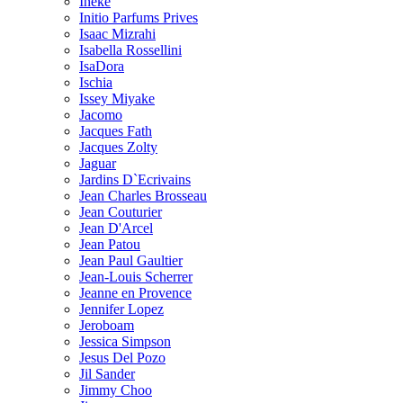
Ineke
Initio Parfums Prives
Isaac Mizrahi
Isabella Rossellini
IsaDora
Ischia
Issey Miyake
Jacomo
Jacques Fath
Jacques Zolty
Jaguar
Jardins D`Ecrivains
Jean Charles Brosseau
Jean Couturier
Jean D'Arcel
Jean Patou
Jean Paul Gaultier
Jean-Louis Scherrer
Jeanne en Provence
Jennifer Lopez
Jeroboam
Jessica Simpson
Jesus Del Pozo
Jil Sander
Jimmy Choo