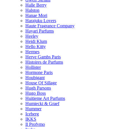
Halle Berry
Halston
Hanae Mori
Harajuku Lovers
Haute Fragrance Company
Hayari Parfums
Heeley
Heidi Klum
Hello Kitty
Hermes
Herve Gambs Paris
Histoires de Parfums
Hollister
Hormone Paris
Houbigant
House Of Sillage
Hugh Parsons
Hugo Boss
Huitieme Art Parfums
Humiecki & Graef
Hummer
Iceberg
IKKS
Il Profvmo