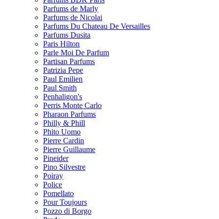
Parfums de Marly
Parfums de Nicolai
Parfums Du Chateau De Versailles
Parfums Dusita
Paris Hilton
Parle Moi De Parfum
Partisan Parfums
Patrizia Pepe
Paul Emilien
Paul Smith
Penhaligon's
Perris Monte Carlo
Pharaon Parfums
Philly & Phill
Phito Uomo
Pierre Cardin
Pierre Guillaume
Pineider
Pino Silvestre
Poiray
Police
Pomellato
Pour Toujours
Pozzo di Borgo