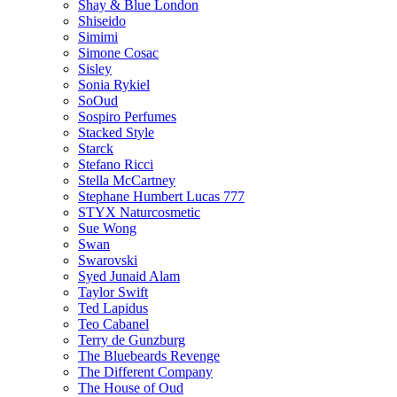
Shay & Blue London
Shiseido
Simimi
Simone Cosac
Sisley
Sonia Rykiel
SoOud
Sospiro Perfumes
Stacked Style
Starck
Stefano Ricci
Stella McCartney
Stephane Humbert Lucas 777
STYX Naturсosmetic
Sue Wong
Swan
Swarovski
Syed Junaid Alam
Taylor Swift
Ted Lapidus
Teo Cabanel
Terry de Gunzburg
The Bluebeards Revenge
The Different Company
The House of Oud