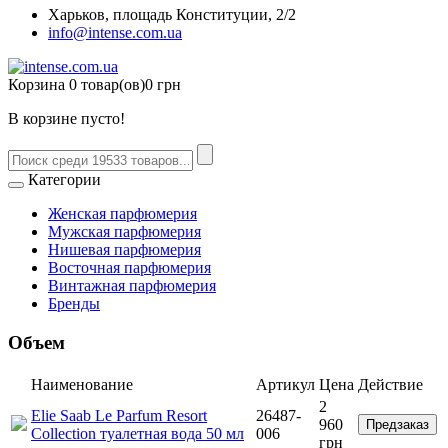
Харьков, площадь Конституции, 2/2
info@intense.com.ua
Корзина
0 товар(ов)
0 грн
В корзине пусто!
Категории
Женская парфюмерия
Мужская парфюмерия
Нишевая парфюмерия
Восточная парфюмерия
Винтажная парфюмерия
Бренды
Объем
Наименование
Артикул
Цена
Действие
2
Elie Saab Le Parfum Resort
26487-
960
Предзаказ
Collection туалетная вода 50 мл
006
грн