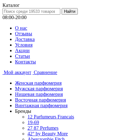
Каталог
08:00-20:00
О нас
Отзывы
Доставка
Условия
Aкции
Статьи
Контакты
Мой аккаунт
Сравнение
Женская парфюмерия
Мужская парфюмерия
Нишевая парфюмерия
Восточная парфюмерия
Винтажная парфюмерия
Бренды
12 Parfumeurs Francais
19-69
27 87 Perfumes
42° by Beauty More
Abercrombie Fitch