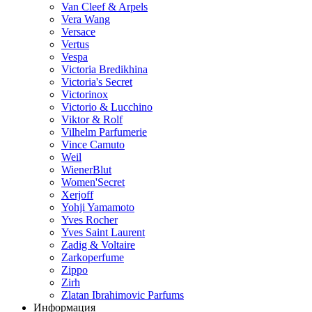
Van Cleef & Arpels
Vera Wang
Versace
Vertus
Vespa
Victoria Bredikhina
Victoria's Secret
Victorinox
Victorio & Lucchino
Viktor & Rolf
Vilhelm Parfumerie
Vince Camuto
Weil
WienerBlut
Women'Secret
Xerjoff
Yohji Yamamoto
Yves Rocher
Yves Saint Laurent
Zadig & Voltaire
Zarkoperfume
Zippo
Zirh
Zlatan Ibrahimovic Parfums
Информация