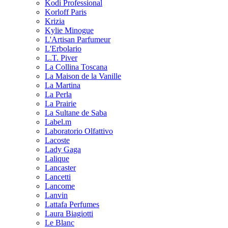
Kodi Professional
Korloff Paris
Krizia
Kylie Minogue
L'Artisan Parfumeur
L'Erbolario
L.T. Piver
La Collina Toscana
La Maison de la Vanille
La Martina
La Perla
La Prairie
La Sultane de Saba
Label.m
Laboratorio Olfattivo
Lacoste
Lady Gaga
Lalique
Lancaster
Lancetti
Lancome
Lanvin
Lattafa Perfumes
Laura Biagiotti
Le Blanc