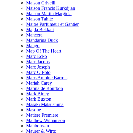
Maison Crivelli
Maison Francis Kurkdjian
Maison Martin Margiela
Maison Tahite
Maitre Parfumeur et Gantier
Majda Bekkali
Mancera
Mandarina Duck
Mango
Map Of The Heart
Marc Ecko
Marc Jacobs
Marc Joseph
Marc O Polo
Marc-Antoine Barrois
Mariah Carey
Marina de Bourbon
Mark Birley
Mark Buxton
Masaki Matsushima
Masque
Matiere Premiere
Matthew Williamson
Mauboussin
Maurer & Wirtz