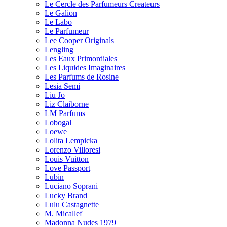
Le Cercle des Parfumeurs Createurs
Le Galion
Le Labo
Le Parfumeur
Lee Cooper Originals
Lengling
Les Eaux Primordiales
Les Liquides Imaginaires
Les Parfums de Rosine
Lesia Semi
Liu Jo
Liz Claiborne
LM Parfums
Lobogal
Loewe
Lolita Lempicka
Lorenzo Villoresi
Louis Vuitton
Love Passport
Lubin
Luciano Soprani
Lucky Brand
Lulu Castagnette
M. Micallef
Madonna Nudes 1979