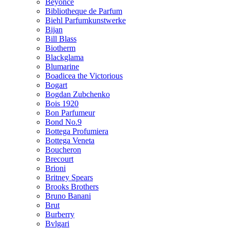
Beyonce
Bibliotheque de Parfum
Biehl Parfumkunstwerke
Bijan
Bill Blass
Biotherm
Blackglama
Blumarine
Boadicea the Victorious
Bogart
Bogdan Zubchenko
Bois 1920
Bon Parfumeur
Bond No.9
Bottega Profumiera
Bottega Veneta
Boucheron
Brecourt
Brioni
Britney Spears
Brooks Brothers
Bruno Banani
Brut
Burberry
Bvlgari