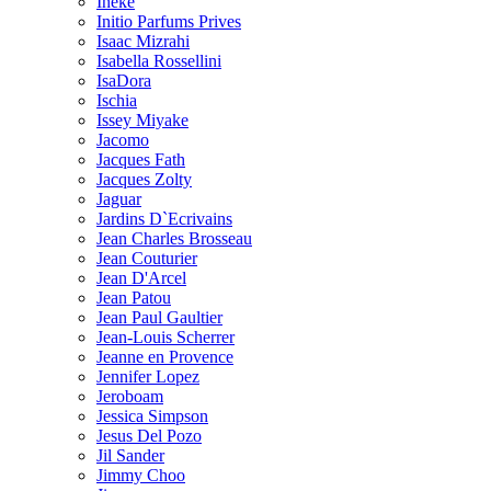
Ineke
Initio Parfums Prives
Isaac Mizrahi
Isabella Rossellini
IsaDora
Ischia
Issey Miyake
Jacomo
Jacques Fath
Jacques Zolty
Jaguar
Jardins D`Ecrivains
Jean Charles Brosseau
Jean Couturier
Jean D'Arcel
Jean Patou
Jean Paul Gaultier
Jean-Louis Scherrer
Jeanne en Provence
Jennifer Lopez
Jeroboam
Jessica Simpson
Jesus Del Pozo
Jil Sander
Jimmy Choo