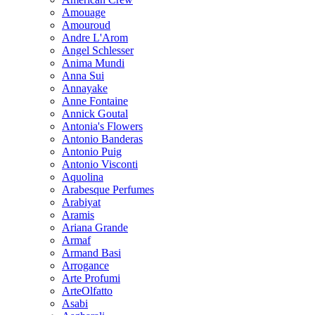
Amouage
Amouroud
Andre L'Arom
Angel Schlesser
Anima Mundi
Anna Sui
Annayake
Anne Fontaine
Annick Goutal
Antonia's Flowers
Antonio Banderas
Antonio Puig
Antonio Visconti
Aquolina
Arabesque Perfumes
Arabiyat
Aramis
Ariana Grande
Armaf
Armand Basi
Arrogance
Arte Profumi
ArteOlfatto
Asabi