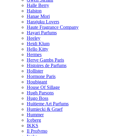
Halle Berry
Halston
Hanae Mori
Harajuku Lovers
Haute Fragrance Company
Hayari Parfums
Heeley
Heidi Klum
Hello Kitty
Hermes
Herve Gambs Paris
Histoires de Parfums
Hollister
Hormone Paris
Houbigant
House Of Sillage
Hugh Parsons
Hugo Boss
Huitieme Art Parfums
Humiecki & Graef
Hummer
Iceberg
IKKS
Il Profvmo