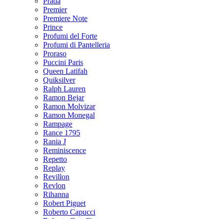
Prada
Premier
Premiere Note
Prince
Profumi del Forte
Profumi di Pantelleria
Proraso
Puccini Paris
Queen Latifah
Quiksilver
Ralph Lauren
Ramon Bejar
Ramon Molvizar
Ramon Monegal
Rampage
Rance 1795
Rania J
Reminiscence
Repetto
Replay
Revillon
Revlon
Rihanna
Robert Piguet
Roberto Capucci