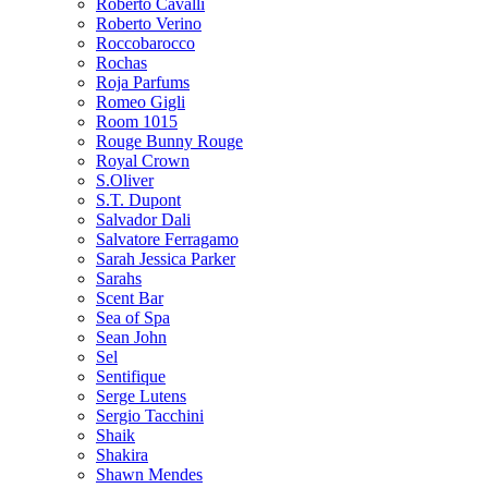
Roberto Cavalli
Roberto Verino
Roccobarocco
Rochas
Roja Parfums
Romeo Gigli
Room 1015
Rouge Bunny Rouge
Royal Crown
S.Oliver
S.T. Dupont
Salvador Dali
Salvatore Ferragamo
Sarah Jessica Parker
Sarahs
Scent Bar
Sea of Spa
Sean John
Sel
Sentifique
Serge Lutens
Sergio Tacchini
Shaik
Shakira
Shawn Mendes