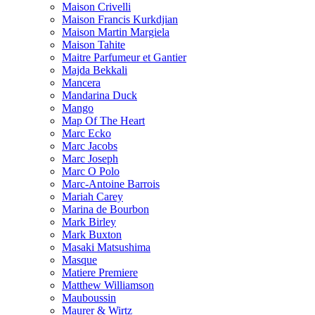
Maison Crivelli
Maison Francis Kurkdjian
Maison Martin Margiela
Maison Tahite
Maitre Parfumeur et Gantier
Majda Bekkali
Mancera
Mandarina Duck
Mango
Map Of The Heart
Marc Ecko
Marc Jacobs
Marc Joseph
Marc O Polo
Marc-Antoine Barrois
Mariah Carey
Marina de Bourbon
Mark Birley
Mark Buxton
Masaki Matsushima
Masque
Matiere Premiere
Matthew Williamson
Mauboussin
Maurer & Wirtz