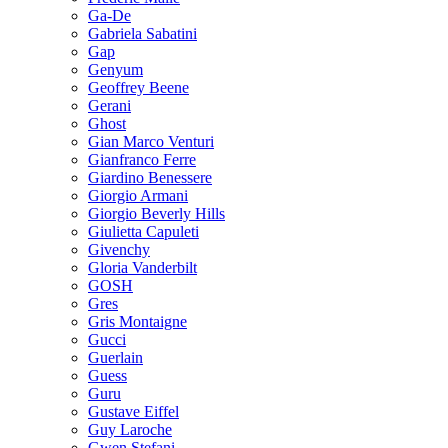
Ga-De
Gabriela Sabatini
Gap
Genyum
Geoffrey Beene
Gerani
Ghost
Gian Marco Venturi
Gianfranco Ferre
Giardino Benessere
Giorgio Armani
Giorgio Beverly Hills
Giulietta Capuleti
Givenchy
Gloria Vanderbilt
GOSH
Gres
Gris Montaigne
Gucci
Guerlain
Guess
Guru
Gustave Eiffel
Guy Laroche
Gwen Stefani