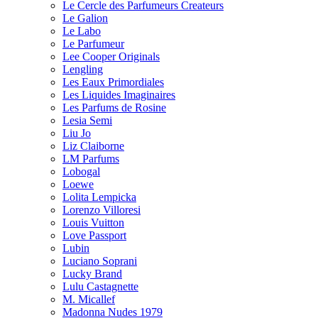
Le Cercle des Parfumeurs Createurs
Le Galion
Le Labo
Le Parfumeur
Lee Cooper Originals
Lengling
Les Eaux Primordiales
Les Liquides Imaginaires
Les Parfums de Rosine
Lesia Semi
Liu Jo
Liz Claiborne
LM Parfums
Lobogal
Loewe
Lolita Lempicka
Lorenzo Villoresi
Louis Vuitton
Love Passport
Lubin
Luciano Soprani
Lucky Brand
Lulu Castagnette
M. Micallef
Madonna Nudes 1979