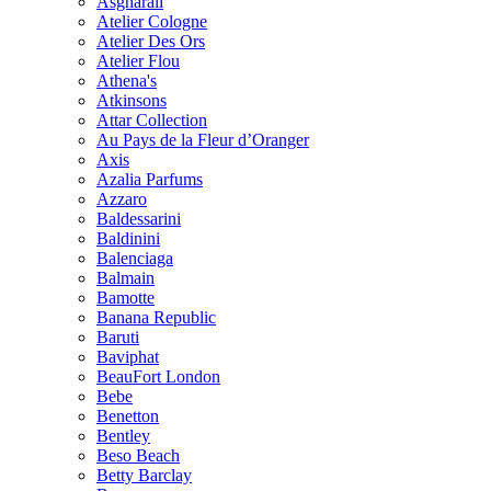
Asgharali
Atelier Cologne
Atelier Des Ors
Atelier Flou
Athena's
Atkinsons
Attar Collection
Au Pays de la Fleur d’Oranger
Axis
Azalia Parfums
Azzaro
Baldessarini
Baldinini
Balenciaga
Balmain
Bamotte
Banana Republic
Baruti
Baviphat
BeauFort London
Bebe
Benetton
Bentley
Beso Beach
Betty Barclay