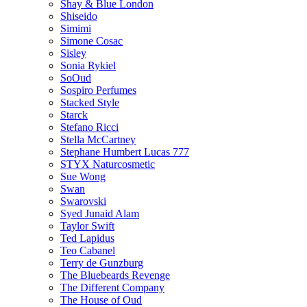
Shay & Blue London
Shiseido
Simimi
Simone Cosac
Sisley
Sonia Rykiel
SoOud
Sospiro Perfumes
Stacked Style
Starck
Stefano Ricci
Stella McCartney
Stephane Humbert Lucas 777
STYX Naturсosmetic
Sue Wong
Swan
Swarovski
Syed Junaid Alam
Taylor Swift
Ted Lapidus
Teo Cabanel
Terry de Gunzburg
The Bluebeards Revenge
The Different Company
The House of Oud