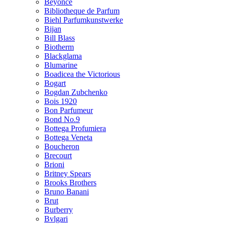
Beyonce
Bibliotheque de Parfum
Biehl Parfumkunstwerke
Bijan
Bill Blass
Biotherm
Blackglama
Blumarine
Boadicea the Victorious
Bogart
Bogdan Zubchenko
Bois 1920
Bon Parfumeur
Bond No.9
Bottega Profumiera
Bottega Veneta
Boucheron
Brecourt
Brioni
Britney Spears
Brooks Brothers
Bruno Banani
Brut
Burberry
Bvlgari