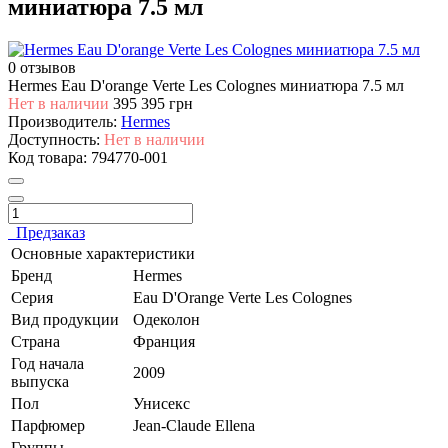
миниатюра 7.5 мл
0 отзывов
Hermes Eau D'orange Verte Les Colognes миниатюра 7.5 мл
Нет в наличии
395
395 грн
Производитель:
Hermes
Доступность:
Нет в наличии
Код товара:
794770-001
Предзаказ
Основные характеристики
Бренд
Hermes
Серия
Eau D'Orange Verte Les Colognes
Вид продукции
Одеколон
Страна
Франция
Год начала
2009
выпуска
Пол
Унисекс
Парфюмер
Jean-Claude Ellena
Группы