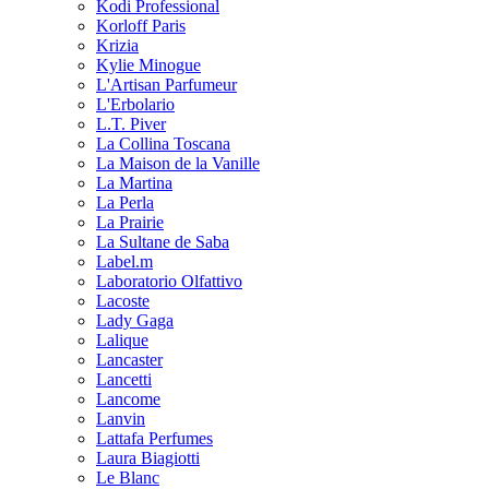
Kodi Professional
Korloff Paris
Krizia
Kylie Minogue
L'Artisan Parfumeur
L'Erbolario
L.T. Piver
La Collina Toscana
La Maison de la Vanille
La Martina
La Perla
La Prairie
La Sultane de Saba
Label.m
Laboratorio Olfattivo
Lacoste
Lady Gaga
Lalique
Lancaster
Lancetti
Lancome
Lanvin
Lattafa Perfumes
Laura Biagiotti
Le Blanc