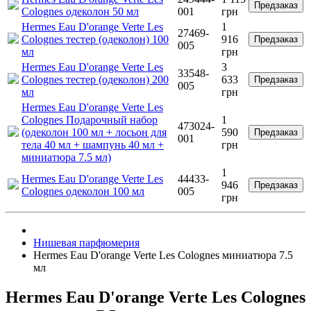
Предзаказ
Colognes одеколон 50 мл
001
грн
Hermes Eau D'orange Verte Les
1
27469-
Colognes тестер (одеколон) 100
916
Предзаказ
005
мл
грн
Hermes Eau D'orange Verte Les
3
33548-
Colognes тестер (одеколон) 200
633
Предзаказ
005
мл
грн
Hermes Eau D'orange Verte Les
Colognes Подарочный набор
1
473024-
(одеколон 100 мл + лосьон для
590
Предзаказ
001
тела 40 мл + шампунь 40 мл +
грн
миниатюра 7.5 мл)
1
Hermes Eau D'orange Verte Les
44433-
946
Предзаказ
Colognes одеколон 100 мл
005
грн
Нишевая парфюмерия
Hermes Eau D'orange Verte Les Colognes миниатюра 7.5
мл
Hermes Eau D'orange Verte Les Colognes