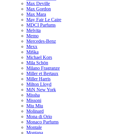
Max Deville
Max Gordon
Max Mara
May Fair Le Caire
MDCI Parfums
Melvita
Memo
Mercedes-Benz
Mexx
Mi6ka
Michael Kors
Mila Schön
Milano Fragranze
Miller et Bertaux
Miller Harris
Milton Lloyd
MiN New York
Missha
Missoni
Miu Miu
Molinard
Mona di Orio
Monaco Parfums
Montale
Montana