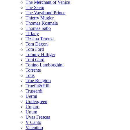
The Merchant of Venice
The Saem
The Vagabond Prince
Thierry Mugler
Thomas Kosmala
Thomas Sabo
Tiffany
Tiziana Terenzi
Tom Daxon
Tom Ford
Tommy Hilfiger
Toni Gard
Tonino Lamborghini
Torrente
Tous
True Religion
Truefitt&Hill
Trussardi
Uermi
Undergreen
Ungaro
Unum
Uvas Frescas
V Canto
Valentino