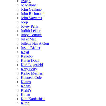
Jivago
Jo Malone
John Galliano
John Richmond
John Varvatos
Joop
Jovoy Paris
Judith Leiber
Juicy Couture
Jul et Mad
Juliette Has A Gun
Justin Bieber
Kajal
Kanebo
Karen Doue
Karl Lagerfeld
Katy Perry
Keiko Mecheri
Kenneth Cole
Kenzo
Khalis
Kiehl's
Kilian
Kim Kardashian
Kiton