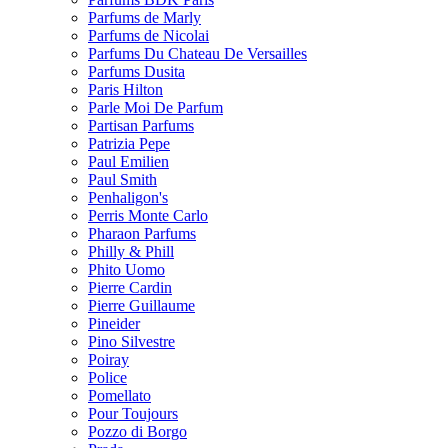
Parfums de Marly
Parfums de Nicolai
Parfums Du Chateau De Versailles
Parfums Dusita
Paris Hilton
Parle Moi De Parfum
Partisan Parfums
Patrizia Pepe
Paul Emilien
Paul Smith
Penhaligon's
Perris Monte Carlo
Pharaon Parfums
Philly & Phill
Phito Uomo
Pierre Cardin
Pierre Guillaume
Pineider
Pino Silvestre
Poiray
Police
Pomellato
Pour Toujours
Pozzo di Borgo