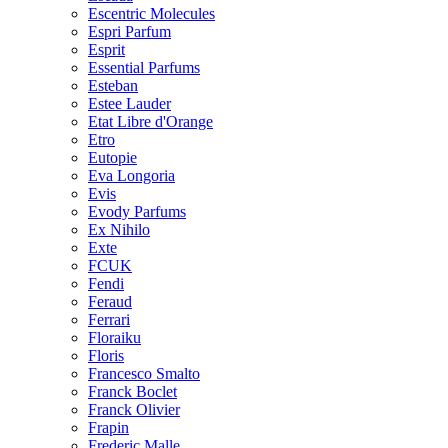
Escentric Molecules
Espri Parfum
Esprit
Essential Parfums
Esteban
Estee Lauder
Etat Libre d'Orange
Etro
Eutopie
Eva Longoria
Evis
Evody Parfums
Ex Nihilo
Exte
FCUK
Fendi
Feraud
Ferrari
Floraiku
Floris
Francesco Smalto
Franck Boclet
Franck Olivier
Frapin
Frederic Malle