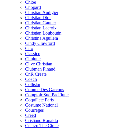
Chloe
Chopard
Christian Audigier
Christian Dior
Christian Gautier
Christian Lacroix
Christian Louboutin
Christina Aguilera
Cindy Crawford
Ciro
Classico
Clinique
Clive Christian
Clubman Pinaud
CnR Create
Coach
Collistar
Comme Des Garcons
Comptoir Sud Pacifique
Coquillete Paris
Costume National
Courreges
Creed
Cristiano Ronaldo
Cuarzo The Circle