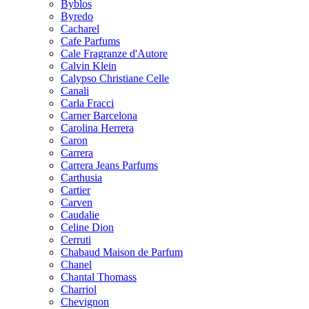
Byblos
Byredo
Cacharel
Cafe Parfums
Cale Fragranze d'Autore
Calvin Klein
Calypso Christiane Celle
Canali
Carla Fracci
Carner Barcelona
Carolina Herrera
Caron
Carrera
Carrera Jeans Parfums
Carthusia
Cartier
Carven
Caudalie
Celine Dion
Cerruti
Chabaud Maison de Parfum
Chanel
Chantal Thomass
Charriol
Chevignon