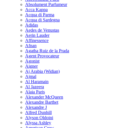
Absolument Parfumeur
Acca Kappa
Acqua di Parma
Acqua di Sardegna
Adidas
Aedes de Venustas
Aerin Lauder
Affinessence
Afnan
Agatha Ruiz de la Prada
Agent Provocateur
Agonist
Aigner
Aj Arabia (Widian)
Ajmal
Al Haramain
Al Jazeera
Alaia Paris
Alexander McQueen
Alexandre Barthet
Alexandre J
Alfred Dunhill
Alyson Oldoini
Alyssa Ashley
American Crew