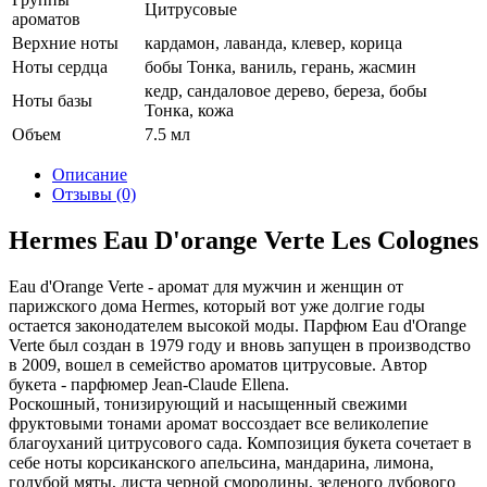
Цитрусовые
ароматов
Верхние ноты
кардамон, лаванда, клевер, корица
Ноты сердца
бобы Тонка, ваниль, герань, жасмин
кедр, сандаловое дерево, береза, бобы
Ноты базы
Тонка, кожа
Объем
7.5 мл
Описание
Отзывы (0)
Hermes Eau D'orange Verte Les Colognes
Eau d'Orange Verte - аромат для мужчин и женщин от
парижского дома Hermes, который вот уже долгие годы
остается законодателем высокой моды. Парфюм Eau d'Orange
Verte был создан в 1979 году и вновь запущен в производство
в 2009, вошел в семейство ароматов цитрусовые. Автор
букета - парфюмер Jean-Claude Ellena.
Роскошный, тонизирующий и насыщенный свежими
фруктовыми тонами аромат воссоздает все великолепие
благоуханий цитрусового сада. Композиция букета сочетает в
себе ноты корсиканского апельсина, мандарина, лимона,
голубой мяты, листа черной смородины, зеленого дубового