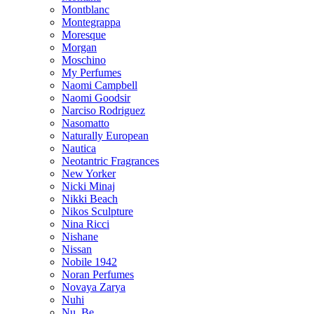
Montblanc
Montegrappa
Moresque
Morgan
Moschino
My Perfumes
Naomi Campbell
Naomi Goodsir
Narciso Rodriguez
Nasomatto
Naturally European
Nautica
Neotantric Fragrances
New Yorker
Nicki Minaj
Nikki Beach
Nikos Sculpture
Nina Ricci
Nishane
Nissan
Nobile 1942
Noran Perfumes
Novaya Zarya
Nuhi
Nu_Be