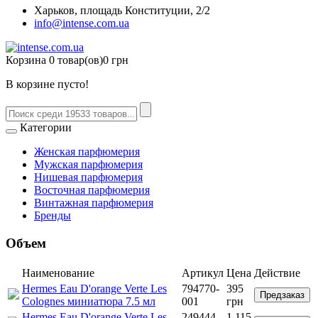
Харьков, площадь Конституции, 2/2
info@intense.com.ua
Корзина
0 товар(ов)
0 грн
В корзине пусто!
Категории
Женская парфюмерия
Мужская парфюмерия
Нишевая парфюмерия
Восточная парфюмерия
Винтажная парфюмерия
Бренды
Объем
Наименование
Артикул
Цена
Действие
Hermes Eau D'orange Verte Les
794770-
395
Предзаказ
Colognes миниатюра 7.5 мл
001
грн
Hermes Eau D'orange Verte Les
249444-
1 115