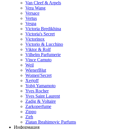
Van Cleef & Arpels
Vera Wang
Versace
Vertus
Vespa
Victoria Bredikhina
Victoria's Secret
Victorinox
Victorio & Lucchino
Viktor & Rolf
Vilhelm Parfumerie
Vince Camuto
Weil
WienerBlut
Women'Secret
Xerjoff
Yohji Yamamoto
Yves Rocher
Yves Saint Laurent
Zadig & Voltaire
Zarkoperfume
Zippo
Zirh
Zlatan Ibrahimovic Parfums
Информация