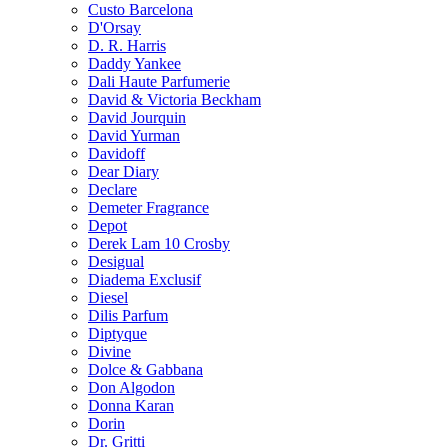
Custo Barcelona
D'Orsay
D. R. Harris
Daddy Yankee
Dali Haute Parfumerie
David & Victoria Beckham
David Jourquin
David Yurman
Davidoff
Dear Diary
Declare
Demeter Fragrance
Depot
Derek Lam 10 Crosby
Desigual
Diadema Exclusif
Diesel
Dilis Parfum
Diptyque
Divine
Dolce & Gabbana
Don Algodon
Donna Karan
Dorin
Dr. Gritti