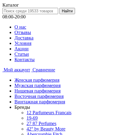
Каталог
08:00-20:00
О нас
Отзывы
Доставка
Условия
Aкции
Статьи
Контакты
Мой аккаунт
Сравнение
Женская парфюмерия
Мужская парфюмерия
Нишевая парфюмерия
Восточная парфюмерия
Винтажная парфюмерия
Бренды
12 Parfumeurs Francais
19-69
27 87 Perfumes
42° by Beauty More
Abercrombie Fitch