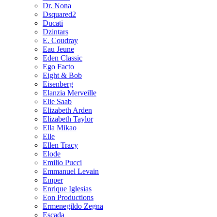
Dr. Nona
Dsquared2
Ducati
Dzintars
E. Coudray
Eau Jeune
Eden Classic
Ego Facto
Eight & Bob
Eisenberg
Elanzia Merveille
Elie Saab
Elizabeth Arden
Elizabeth Taylor
Ella Mikao
Elle
Ellen Tracy
Elode
Emilio Pucci
Emmanuel Levain
Emper
Enrique Iglesias
Eon Productions
Ermenegildo Zegna
Escada