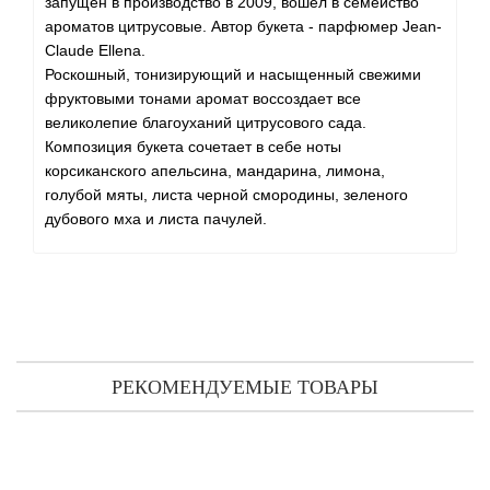
запущен в производство в 2009, вошел в семейство
ароматов цитрусовые. Автор букета - парфюмер Jean-
Claude Ellena.
Роскошный, тонизирующий и насыщенный свежими
фруктовыми тонами аромат воссоздает все
великолепие благоуханий цитрусового сада.
Композиция букета сочетает в себе ноты
корсиканского апельсина, мандарина, лимона,
голубой мяты, листа черной смородины, зеленого
дубового мха и листа пачулей.
РЕКОМЕНДУЕМЫЕ ТОВАРЫ
Hermes Twilly d'Hermes Eau Poivree миниатюра 15 мл