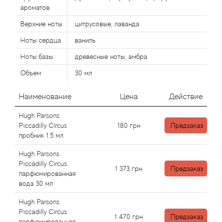
Alexandre Barthet
ароматов
Alexandre J
Верхние ноты
цитрусовые, лаванда
Ноты сердца
ваниль
Alfred Dunhill
Ноты базы
древесные ноты, амбра
Объем
30 мл
Alyson Oldoini
Наименование
Цена
Действие
Alyssa Ashley
Hugh Parsons
American Crew
Piccadilly Circus
180
грн
Предзаказ
пробник 1.5 мл
Amouage
Hugh Parsons
Piccadilly Circus
1 373
грн
Предзаказ
Amouroud
парфюмированная
вода 30 мл
Andre L'Arom
Hugh Parsons
Piccadilly Circus
1 470
грн
Предзаказ
парфюмированная