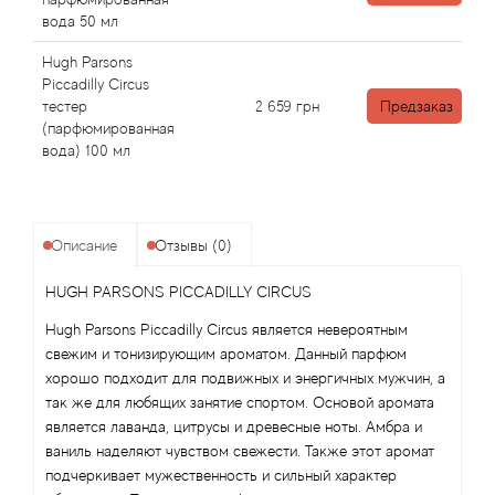
Angel Schlesser
вода 50 мл
Anima Mundi
Hugh Parsons
Piccadilly Circus
тестер
2 659
грн
Предзаказ
Anna Sui
(парфюмированная
вода) 100 мл
Annayake
Anne Fontaine
Описание
Отзывы (0)
Annick Goutal
HUGH PARSONS PICCADILLY CIRCUS
Hugh Parsons Piccadilly Circus является невероятным
Antonia's Flowers
свежим и тонизирующим ароматом. Данный парфюм
хорошо подходит для подвижных и энергичных мужчин, а
Antonio Banderas
так же для любящих занятие спортом. Основой аромата
является лаванда, цитрусы и древесные ноты. Амбра и
Antonio Puig
ваниль наделяют чувством свежести. Также этот аромат
подчеркивает мужественность и сильный характер