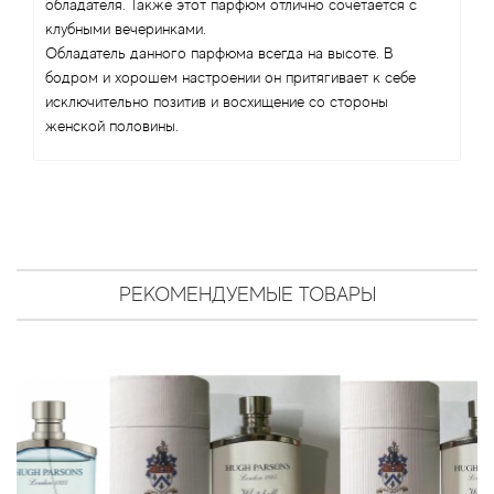
Antonio Visconti
обладателя. Также этот парфюм отлично сочетается с
клубными вечеринками.
Обладатель данного парфюма всегда на высоте. В
Aquolina
бодром и хорошем настроении он притягивает к себе
исключительно позитив и восхищение со стороны
Arabesque Perfumes
женской половины.
Arabiyat
Aramis
Ariana Grande
РЕКОМЕНДУЕМЫЕ ТОВАРЫ
Armaf
Armand Basi
Arrogance