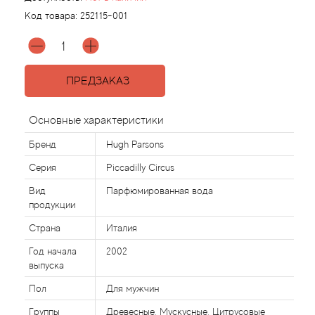
Код товара:
252115-001
Agonist
Aigner
ПРЕДЗАКАЗ
Aj Arabia (Widian)
Основные характеристики
Ajmal
Бренд
Hugh Parsons
Серия
Piccadilly Circus
Al Haramain
Вид
Парфюмированная вода
продукции
Al Jazeera
Страна
Италия
Alaia Paris
Год начала
2002
выпуска
Alexander McQueen
Пол
Для мужчин
Группы
Древесные, Мускусные, Цитрусовые