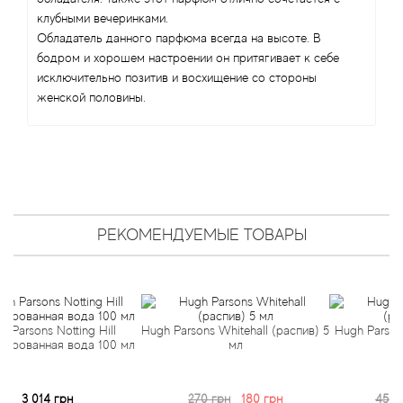
Angel Schlesser
клубными вечеринками.
Обладатель данного парфюма всегда на высоте. В
Anima Mundi
бодром и хорошем настроении он притягивает к себе
исключительно позитив и восхищение со стороны
Anna Sui
женской половины.
Annayake
Anne Fontaine
Annick Goutal
РЕКОМЕНДУЕМЫЕ ТОВАРЫ
Antonia's Flowers
Antonio Banderas
s Notting Hill
Hugh Parsons Whitehall (распив) 5
Hugh Parsons White
ная вода 100 мл
мл
10 мл
Antonio Puig
14 грн
270 грн
180 грн
450 грн
35