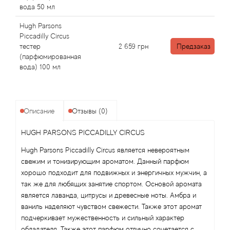
Alexandre Barthet
вода 50 мл
Alexandre J
Hugh Parsons
Piccadilly Circus
тестер
2 659
грн
Предзаказ
Alfred Dunhill
(парфюмированная
вода) 100 мл
Alyson Oldoini
Alyssa Ashley
Описание
Отзывы (0)
American Crew
HUGH PARSONS PICCADILLY CIRCUS
Hugh Parsons Piccadilly Circus является невероятным
Amouage
свежим и тонизирующим ароматом. Данный парфюм
хорошо подходит для подвижных и энергичных мужчин, а
Amouroud
так же для любящих занятие спортом. Основой аромата
является лаванда, цитрусы и древесные ноты. Амбра и
Andre L'Arom
ваниль наделяют чувством свежести. Также этот аромат
подчеркивает мужественность и сильный характер
обладателя. Также этот парфюм отлично сочетается с