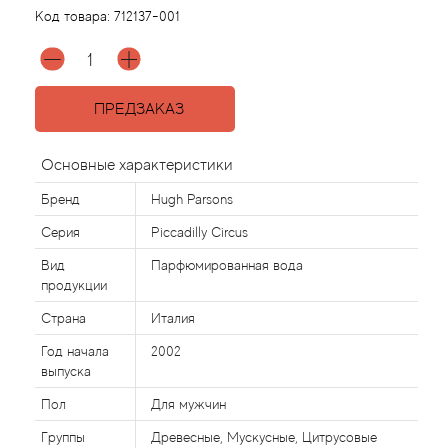
Код товара:
712137-001
Acqua di Parma
Acqua di Sardegna
ПРЕДЗАКАЗ
Adidas
Основные характеристики
Aedes de Venustas
Бренд
Hugh Parsons
Серия
Piccadilly Circus
Aerin Lauder
Вид
Парфюмированная вода
продукции
Affinessence
Страна
Италия
Afnan
Год начала
2002
выпуска
Agatha Ruiz de la Prada
Пол
Для мужчин
Группы
Древесные, Мускусные, Цитрусовые
Agent Provocateur