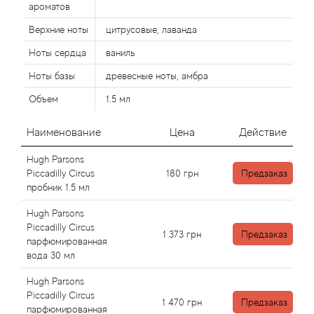
ароматов
Верхние ноты
цитрусовые, лаванда
Agonist
Ноты сердца
ваниль
Aigner
Ноты базы
древесные ноты, амбра
Объем
1.5 мл
Aj Arabia (Widian)
Наименование
Цена
Действие
Ajmal
Hugh Parsons
Al Haramain
Piccadilly Circus
180
грн
Предзаказ
пробник 1.5 мл
Al Jazeera
Hugh Parsons
Piccadilly Circus
1 373
грн
Предзаказ
парфюмированная
Alaia Paris
вода 30 мл
Alexander McQueen
Hugh Parsons
Piccadilly Circus
1 470
грн
Предзаказ
парфюмированная