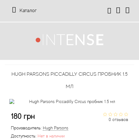
Каталог
12 Parfumeurs Francais
О нас
Мой аккаунт
19-69
Отзывы
История заказов
HUGH PARSONS PICCADILLY CIRCUS ПРОБНИК 1.5
27 87 Perfumes
Доставка
Рассылка новостей
МЛ
42° by Beauty More
Условия
Abercrombie Fitch
Aкции
180 грн
0 отзывов
Absolument Parfumeur
Контакты
Производитель:
Hugh Parsons
Доступность:
Нет в наличии
Acca Kappa
Статьи