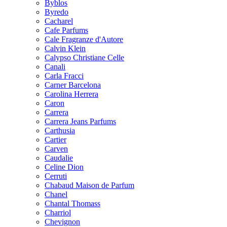
Byblos
Byredo
Cacharel
Cafe Parfums
Cale Fragranze d'Autore
Calvin Klein
Calypso Christiane Celle
Canali
Carla Fracci
Carner Barcelona
Carolina Herrera
Caron
Carrera
Carrera Jeans Parfums
Carthusia
Cartier
Carven
Caudalie
Celine Dion
Cerruti
Chabaud Maison de Parfum
Chanel
Chantal Thomass
Charriol
Chevignon