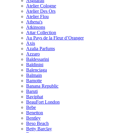
Asgharali
Atelier Cologne
Atelier Des Ors
Atelier Flou
Athena's
Atkinsons
Attar Collection
Au Pays de la Fleur d’Oranger
Axis
Azalia Parfums
Azzaro
Baldessarini
Baldinini
Balenciaga
Balmain
Bamotte
Banana Republic
Baruti
Baviphat
BeauFort London
Bebe
Benetton
Bentley
Beso Beach
Betty Barclay