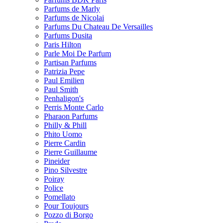
Parfums de Marly
Parfums de Nicolai
Parfums Du Chateau De Versailles
Parfums Dusita
Paris Hilton
Parle Moi De Parfum
Partisan Parfums
Patrizia Pepe
Paul Emilien
Paul Smith
Penhaligon's
Perris Monte Carlo
Pharaon Parfums
Philly & Phill
Phito Uomo
Pierre Cardin
Pierre Guillaume
Pineider
Pino Silvestre
Poiray
Police
Pomellato
Pour Toujours
Pozzo di Borgo