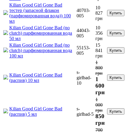
Kilian Good Girl Gone Bad
10
тестер (запасной флакон
40703-
827
Купить
(парфюмированная вода)) 100
005
грн
мл
Kilian Good Girl Gone Bad (no
10
44043-
clutch) парфюмированная вода
356
Купить
005
50 мл
грн
Kilian Good Girl Gone Bad (no
15
55153-
clutch) парфюмированная вода
841
Купить
005
100 мл
грн
1
800
s-
грн
Kilian Good Girl Gone Bad
girlbad-
Купить
1
(распив) 10 мл
10
600
грн
1
000
Kilian Good Girl Gone Bad
s-
грн
Купить
(распив) 5 мл
girlbad-5
850
грн
700