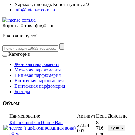
Харьков, площадь Конституции, 2/2
info@intense.com.ua
Корзина
0 товар(ов)
0 грн
В корзине пусто!
Категории
Женская парфюмерия
Мужская парфюмерия
Нишевая парфюмерия
Восточная парфюмерия
Винтажная парфюмерия
Бренды
Объем
Наименование
Артикул
Цена
Действие
Kilian Good Girl Gone Bad
8
27324-
тестер (парфюмированная вода)
716
Купить
005
50 мл
грн