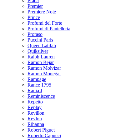
Prada
Premier
Premiere Note
Prince
Profumi del Forte
Profumi di Pantelleria
Proraso
Puccini Paris
Queen Latifah
Quiksilver
Ralph Lauren
Ramon Bejar
Ramon Molvizar
Ramon Monegal
Rampage
Rance 1795
Rania J
Reminiscence
Repetto
Replay
Revillon
Revlon
Rihanna
Robert Piguet
Roberto Capucci