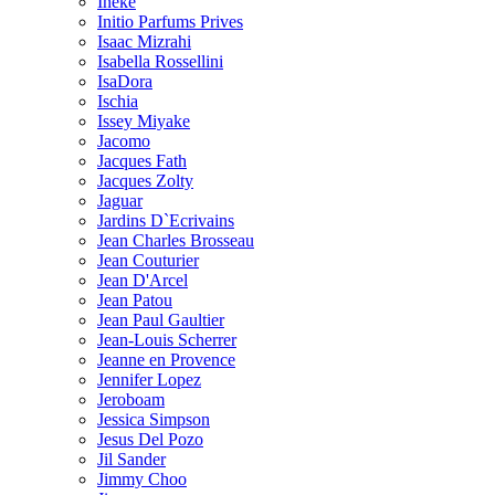
Ineke
Initio Parfums Prives
Isaac Mizrahi
Isabella Rossellini
IsaDora
Ischia
Issey Miyake
Jacomo
Jacques Fath
Jacques Zolty
Jaguar
Jardins D`Ecrivains
Jean Charles Brosseau
Jean Couturier
Jean D'Arcel
Jean Patou
Jean Paul Gaultier
Jean-Louis Scherrer
Jeanne en Provence
Jennifer Lopez
Jeroboam
Jessica Simpson
Jesus Del Pozo
Jil Sander
Jimmy Choo