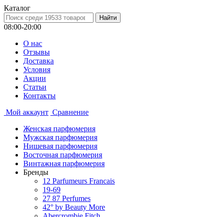
Каталог
08:00-20:00
О нас
Отзывы
Доставка
Условия
Aкции
Статьи
Контакты
Мой аккаунт
Сравнение
Женская парфюмерия
Мужская парфюмерия
Нишевая парфюмерия
Восточная парфюмерия
Винтажная парфюмерия
Бренды
12 Parfumeurs Francais
19-69
27 87 Perfumes
42° by Beauty More
Abercrombie Fitch