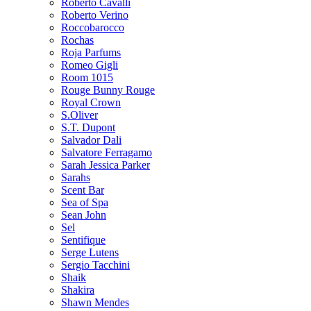
Roberto Cavalli
Roberto Verino
Roccobarocco
Rochas
Roja Parfums
Romeo Gigli
Room 1015
Rouge Bunny Rouge
Royal Crown
S.Oliver
S.T. Dupont
Salvador Dali
Salvatore Ferragamo
Sarah Jessica Parker
Sarahs
Scent Bar
Sea of Spa
Sean John
Sel
Sentifique
Serge Lutens
Sergio Tacchini
Shaik
Shakira
Shawn Mendes