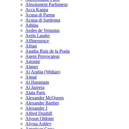
Absolument Parfumeur
Acca Kappa
Acqua di Parma
Acqua di Sardegna
Adidas
Aedes de Venustas
Aerin Lauder
Affinessence
Afnan
Agatha Ruiz de la Prada
Agent Provocateur
Agonist
Aigner
Aj Arabia (Widian)
Ajmal
Al Haramain
Al Jazeera
Alaia Paris
Alexander McQueen
Alexandre Barthet
Alexandre J
Alfred Dunhill
Alyson Oldoini
Alyssa Ashley
American Crew