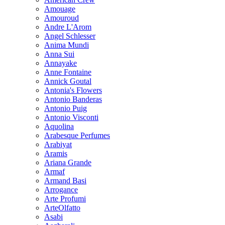
Amouage
Amouroud
Andre L'Arom
Angel Schlesser
Anima Mundi
Anna Sui
Annayake
Anne Fontaine
Annick Goutal
Antonia's Flowers
Antonio Banderas
Antonio Puig
Antonio Visconti
Aquolina
Arabesque Perfumes
Arabiyat
Aramis
Ariana Grande
Armaf
Armand Basi
Arrogance
Arte Profumi
ArteOlfatto
Asabi