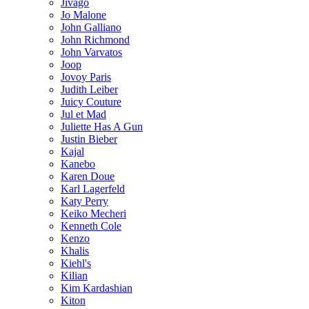
Jivago
Jo Malone
John Galliano
John Richmond
John Varvatos
Joop
Jovoy Paris
Judith Leiber
Juicy Couture
Jul et Mad
Juliette Has A Gun
Justin Bieber
Kajal
Kanebo
Karen Doue
Karl Lagerfeld
Katy Perry
Keiko Mecheri
Kenneth Cole
Kenzo
Khalis
Kiehl's
Kilian
Kim Kardashian
Kiton