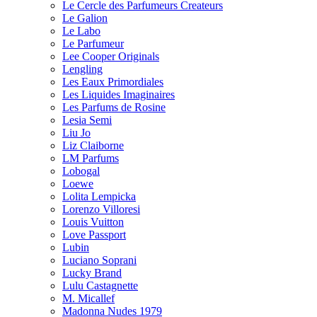
Le Cercle des Parfumeurs Createurs
Le Galion
Le Labo
Le Parfumeur
Lee Cooper Originals
Lengling
Les Eaux Primordiales
Les Liquides Imaginaires
Les Parfums de Rosine
Lesia Semi
Liu Jo
Liz Claiborne
LM Parfums
Lobogal
Loewe
Lolita Lempicka
Lorenzo Villoresi
Louis Vuitton
Love Passport
Lubin
Luciano Soprani
Lucky Brand
Lulu Castagnette
M. Micallef
Madonna Nudes 1979