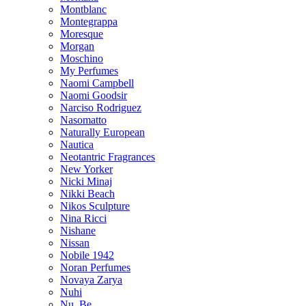
Montblanc
Montegrappa
Moresque
Morgan
Moschino
My Perfumes
Naomi Campbell
Naomi Goodsir
Narciso Rodriguez
Nasomatto
Naturally European
Nautica
Neotantric Fragrances
New Yorker
Nicki Minaj
Nikki Beach
Nikos Sculpture
Nina Ricci
Nishane
Nissan
Nobile 1942
Noran Perfumes
Novaya Zarya
Nuhi
Nu_Be