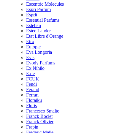
Escentric Molecules
Espri Parfum
Esprit
Essential Parfums
Esteban
Estee Lauder
Etat Libre d'Orange
Etro
Eutopie
Eva Longoria
Evis
Evody Parfums
Ex Nihilo
Exte
FCUK
Fendi
Feraud
Ferrari
Floraiku
Floris
Francesco Smalto
Franck Boclet
Franck Olivier
Frapin
Frederic Malle