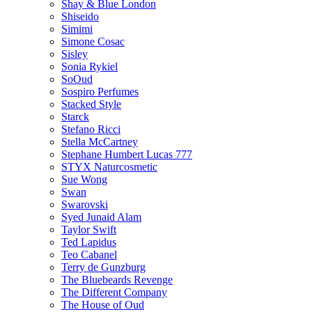
Shay & Blue London
Shiseido
Simimi
Simone Cosac
Sisley
Sonia Rykiel
SoOud
Sospiro Perfumes
Stacked Style
Starck
Stefano Ricci
Stella McCartney
Stephane Humbert Lucas 777
STYX Naturсosmetic
Sue Wong
Swan
Swarovski
Syed Junaid Alam
Taylor Swift
Ted Lapidus
Teo Cabanel
Terry de Gunzburg
The Bluebeards Revenge
The Different Company
The House of Oud