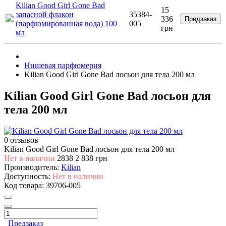
Kilian Good Girl Gone Bad
15
запасной флакон
35384-
336
Предзаказ
(парфюмированная вода) 100
005
грн
мл
Нишевая парфюмерия
Kilian Good Girl Gone Bad лосьон для тела 200 мл
Kilian Good Girl Gone Bad лосьон для
тела 200 мл
0 отзывов
Kilian Good Girl Gone Bad лосьон для тела 200 мл
Нет в наличии
2838
2 838 грн
Производитель:
Kilian
Доступность:
Нет в наличии
Код товара:
39706-005
Предзаказ