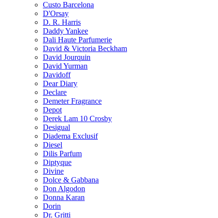
Custo Barcelona
D'Orsay
D. R. Harris
Daddy Yankee
Dali Haute Parfumerie
David & Victoria Beckham
David Jourquin
David Yurman
Davidoff
Dear Diary
Declare
Demeter Fragrance
Depot
Derek Lam 10 Crosby
Desigual
Diadema Exclusif
Diesel
Dilis Parfum
Diptyque
Divine
Dolce & Gabbana
Don Algodon
Donna Karan
Dorin
Dr. Gritti