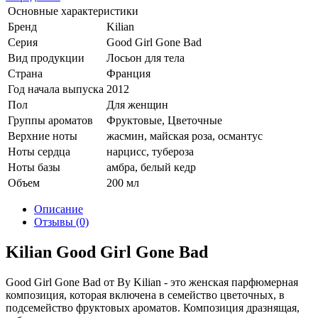
Основные характеристики
Бренд
Kilian
Серия
Good Girl Gone Bad
Вид продукции
Лосьон для тела
Страна
Франция
Год начала выпуска
2012
Пол
Для женщин
Группы ароматов
Фруктовые, Цветочные
Верхние ноты
жасмин, майская роза, османтус
Ноты сердца
нарцисс, тубероза
Ноты базы
амбра, белый кедр
Объем
200 мл
Описание
Отзывы (0)
Kilian Good Girl Gone Bad
Good Girl Gone Bad от By Kilian - это женская парфюмерная
композиция, которая включена в семейство цветочных, в
подсемейство фруктовых ароматов. Композиция дразнящая,