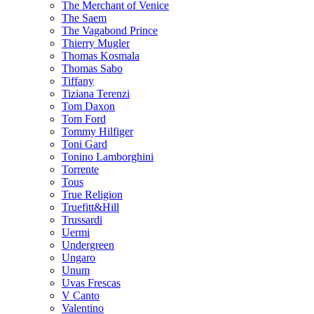
The Merchant of Venice
The Saem
The Vagabond Prince
Thierry Mugler
Thomas Kosmala
Thomas Sabo
Tiffany
Tiziana Terenzi
Tom Daxon
Tom Ford
Tommy Hilfiger
Toni Gard
Tonino Lamborghini
Torrente
Tous
True Religion
Truefitt&Hill
Trussardi
Uermi
Undergreen
Ungaro
Unum
Uvas Frescas
V Canto
Valentino