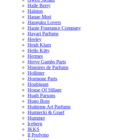
Halle Berry
Halston
Hanae Mori
Harajuku Lovers
Haute Fragrance Company
Hayari Parfums
Heeley
Heidi Klum
Hello Kitty
Hermes
Herve Gambs Paris
Histoires de Parfums
Hollister
Hormone Paris
Houbigant
House Of Sillage
Hugh Parsons
Hugo Boss
Huitieme Art Parfums
Humiecki & Graef
Hummer
Iceberg
IKKS
Il Profvmo