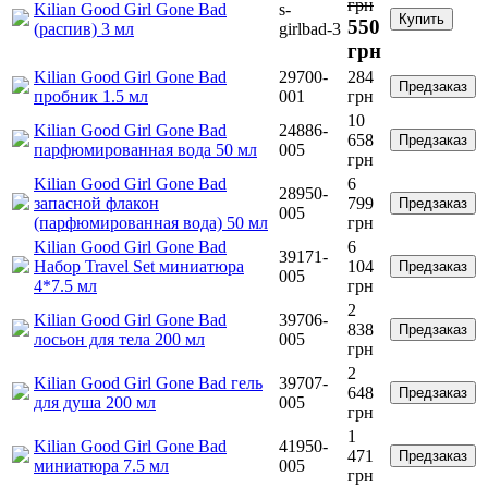
грн
Kilian Good Girl Gone Bad
s-
Купить
550
(распив) 3 мл
girlbad-3
грн
Kilian Good Girl Gone Bad
29700-
284
Предзаказ
пробник 1.5 мл
001
грн
10
Kilian Good Girl Gone Bad
24886-
658
Предзаказ
парфюмированная вода 50 мл
005
грн
Kilian Good Girl Gone Bad
6
28950-
запасной флакон
799
Предзаказ
005
(парфюмированная вода) 50 мл
грн
Kilian Good Girl Gone Bad
6
39171-
Набор Travel Set миниатюра
104
Предзаказ
005
4*7.5 мл
грн
2
Kilian Good Girl Gone Bad
39706-
838
Предзаказ
лосьон для тела 200 мл
005
грн
2
Kilian Good Girl Gone Bad гель
39707-
648
Предзаказ
для душа 200 мл
005
грн
1
Kilian Good Girl Gone Bad
41950-
471
Предзаказ
миниатюра 7.5 мл
005
грн