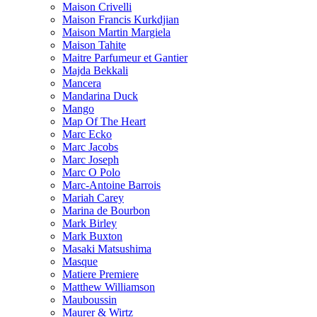
Maison Crivelli
Maison Francis Kurkdjian
Maison Martin Margiela
Maison Tahite
Maitre Parfumeur et Gantier
Majda Bekkali
Mancera
Mandarina Duck
Mango
Map Of The Heart
Marc Ecko
Marc Jacobs
Marc Joseph
Marc O Polo
Marc-Antoine Barrois
Mariah Carey
Marina de Bourbon
Mark Birley
Mark Buxton
Masaki Matsushima
Masque
Matiere Premiere
Matthew Williamson
Mauboussin
Maurer & Wirtz