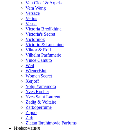
Van Cleef & Arpels
Vera Wang
Versace
Vertus
Vespa
Victoria Bredikhina
Victoria's Secret
Victorinox
Victorio & Lucchino
Viktor & Rolf
Vilhelm Parfumerie
Vince Camuto
Weil
WienerBlut
Women'Secret
Xerjoff
Yohji Yamamoto
Yves Rocher
Yves Saint Laurent
Zadig & Voltaire
Zarkoperfume
Zippo
Zirh
Zlatan Ibrahimovic Parfums
Информация