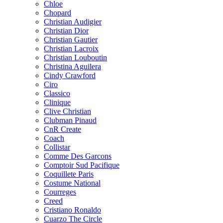
Chloe
Chopard
Christian Audigier
Christian Dior
Christian Gautier
Christian Lacroix
Christian Louboutin
Christina Aguilera
Cindy Crawford
Ciro
Classico
Clinique
Clive Christian
Clubman Pinaud
CnR Create
Coach
Collistar
Comme Des Garcons
Comptoir Sud Pacifique
Coquillete Paris
Costume National
Courreges
Creed
Cristiano Ronaldo
Cuarzo The Circle