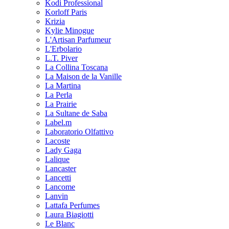
Kodi Professional
Korloff Paris
Krizia
Kylie Minogue
L'Artisan Parfumeur
L'Erbolario
L.T. Piver
La Collina Toscana
La Maison de la Vanille
La Martina
La Perla
La Prairie
La Sultane de Saba
Label.m
Laboratorio Olfattivo
Lacoste
Lady Gaga
Lalique
Lancaster
Lancetti
Lancome
Lanvin
Lattafa Perfumes
Laura Biagiotti
Le Blanc