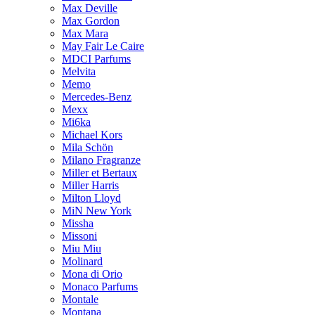
Max Deville
Max Gordon
Max Mara
May Fair Le Caire
MDCI Parfums
Melvita
Memo
Mercedes-Benz
Mexx
Mi6ka
Michael Kors
Mila Schön
Milano Fragranze
Miller et Bertaux
Miller Harris
Milton Lloyd
MiN New York
Missha
Missoni
Miu Miu
Molinard
Mona di Orio
Monaco Parfums
Montale
Montana