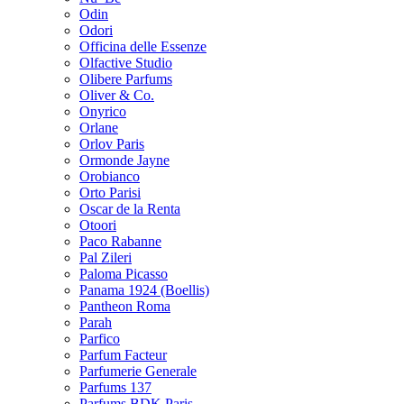
Odin
Odori
Officina delle Essenze
Olfactive Studio
Olibere Parfums
Oliver & Co.
Onyrico
Orlane
Orlov Paris
Ormonde Jayne
Orobianco
Orto Parisi
Oscar de la Renta
Otoori
Paco Rabanne
Pal Zileri
Paloma Picasso
Panama 1924 (Boellis)
Pantheon Roma
Parah
Parfico
Parfum Facteur
Parfumerie Generale
Parfums 137
Parfums BDK Paris