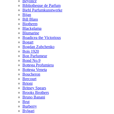
Beyonce
Bibliotheque de Parfum
Biehl Parfumkunstwerke
Bijan
Bill Blass
Biotherm
Blackglama
Blumarine
Boadicea the Victorious
Bogart
Bogdan Zubchenko
Bois 1920
Bon Parfumeur
Bond No.9
Bottega Profumiera
Bottega Veneta
Boucheron
Brecourt
Brioni
Britney Spears
Brooks Brothers
Bruno Banani
Brut
Burberry
Bvlgari