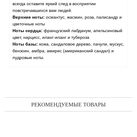
всегда оставите яркий след в восприятии
повстречавшихся вам людей.
Верхние ноты:
османтус, жасмин, роза, палисандр и
цветочные ноты
Ноты сердца:
французский лабданум, апельсиновый
цвет, нарцисс, иланг-иланг и тубероза
Ноты базы:
кожа, сандаловое дерево, пачули, мускус,
бензоин, амбра, амирис (американский сандал) и
пудровые ноты.
РЕКОМЕНДУЕМЫЕ ТОВАРЫ
Lorenzo Villoresi Teint de Neige шампунь-гель 250 мл