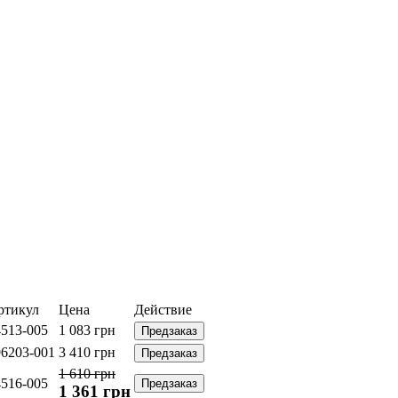
ртикул
Цена
Действие
4513-005
1 083
грн
Предзаказ
96203-001
3 410
грн
Предзаказ
1 610 грн
4516-005
Предзаказ
1 361
грн