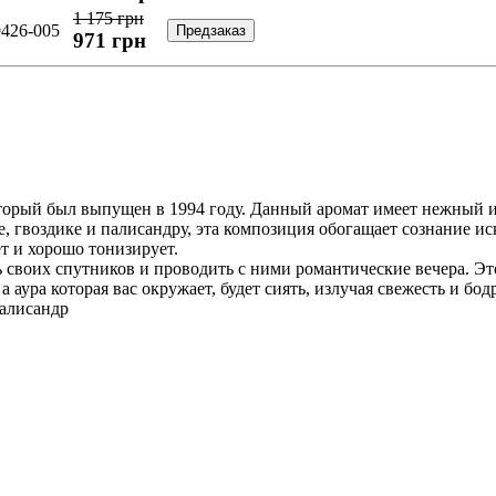
1 175 грн
9426-005
Предзаказ
971
грн
 который был выпущен в 1994 году. Данный аромат имеет нежный
ине, гвоздике и палисандру, эта композиция обогащает сознани
т и хорошо тонизирует.
 своих спутников и проводить с ними романтические вечера. Э
а аура которая вас окружает, будет сиять, излучая свежесть и бод
палисандр