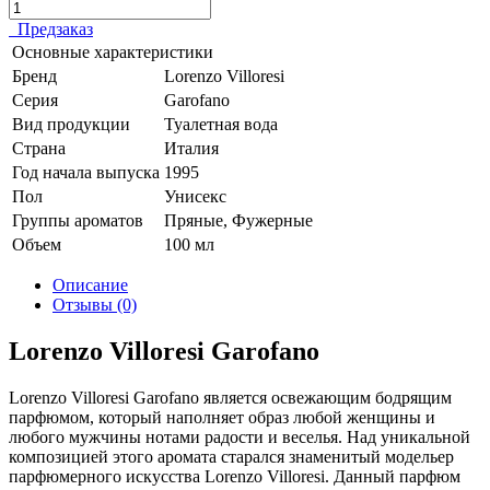
Предзаказ
Основные характеристики
Бренд
Lorenzo Villoresi
Серия
Garofano
Вид продукции
Туалетная вода
Страна
Италия
Год начала выпуска
1995
Пол
Унисекс
Группы ароматов
Пряные, Фужерные
Объем
100 мл
Описание
Отзывы (0)
Lorenzo Villoresi Garofano
Lorenzo Villoresi Garofano является освежающим бодрящим
парфюмом, который наполняет образ любой женщины и
любого мужчины нотами радости и веселья. Над уникальной
композицией этого аромата старался знаменитый модельер
парфюмерного искусства Lorenzo Villoresi. Данный парфюм