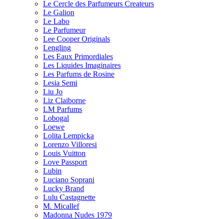
Le Cercle des Parfumeurs Createurs
Le Galion
Le Labo
Le Parfumeur
Lee Cooper Originals
Lengling
Les Eaux Primordiales
Les Liquides Imaginaires
Les Parfums de Rosine
Lesia Semi
Liu Jo
Liz Claiborne
LM Parfums
Lobogal
Loewe
Lolita Lempicka
Lorenzo Villoresi
Louis Vuitton
Love Passport
Lubin
Luciano Soprani
Lucky Brand
Lulu Castagnette
M. Micallef
Madonna Nudes 1979