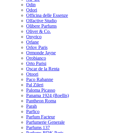
Odin
Odori
Officina delle Essenze
Olfactive Studio
Olibere Parfums
Oliver & Co.
Onyrico
Orlane
Orlov Paris
Ormonde Jayne
Orobianco
Orto Parisi
Oscar de la Renta
Otoori
Paco Rabanne
Pal Zileri
Paloma Picasso
Panama 1924 (Boellis)
Pantheon Roma
Parah
Parfico
Parfum Facteur
Parfumerie Generale
Parfums 137
Parfums BDK Paris