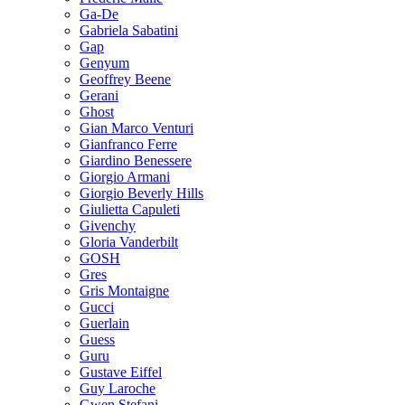
Ga-De
Gabriela Sabatini
Gap
Genyum
Geoffrey Beene
Gerani
Ghost
Gian Marco Venturi
Gianfranco Ferre
Giardino Benessere
Giorgio Armani
Giorgio Beverly Hills
Giulietta Capuleti
Givenchy
Gloria Vanderbilt
GOSH
Gres
Gris Montaigne
Gucci
Guerlain
Guess
Guru
Gustave Eiffel
Guy Laroche
Gwen Stefani