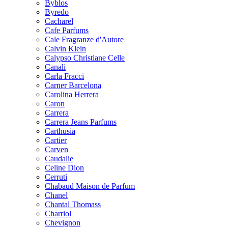
Byblos
Byredo
Cacharel
Cafe Parfums
Cale Fragranze d'Autore
Calvin Klein
Calypso Christiane Celle
Canali
Carla Fracci
Carner Barcelona
Carolina Herrera
Caron
Carrera
Carrera Jeans Parfums
Carthusia
Cartier
Carven
Caudalie
Celine Dion
Cerruti
Chabaud Maison de Parfum
Chanel
Chantal Thomass
Charriol
Chevignon