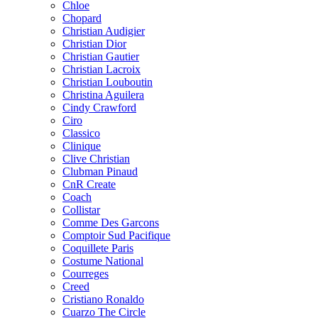
Chloe
Chopard
Christian Audigier
Christian Dior
Christian Gautier
Christian Lacroix
Christian Louboutin
Christina Aguilera
Cindy Crawford
Ciro
Classico
Clinique
Clive Christian
Clubman Pinaud
CnR Create
Coach
Collistar
Comme Des Garcons
Comptoir Sud Pacifique
Coquillete Paris
Costume National
Courreges
Creed
Cristiano Ronaldo
Cuarzo The Circle