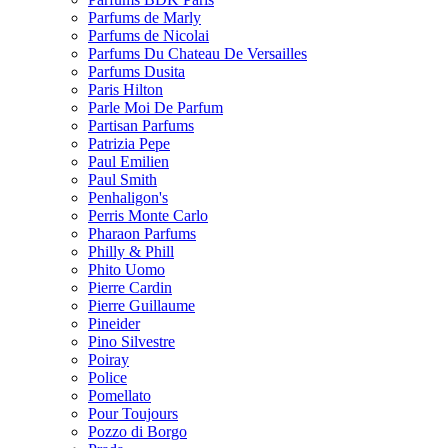
Parfums de Marly
Parfums de Nicolai
Parfums Du Chateau De Versailles
Parfums Dusita
Paris Hilton
Parle Moi De Parfum
Partisan Parfums
Patrizia Pepe
Paul Emilien
Paul Smith
Penhaligon's
Perris Monte Carlo
Pharaon Parfums
Philly & Phill
Phito Uomo
Pierre Cardin
Pierre Guillaume
Pineider
Pino Silvestre
Poiray
Police
Pomellato
Pour Toujours
Pozzo di Borgo