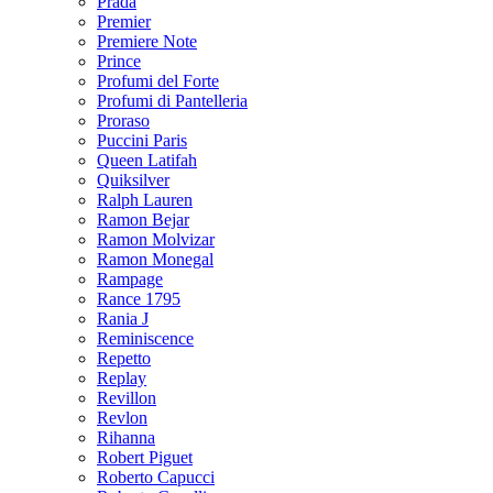
Prada
Premier
Premiere Note
Prince
Profumi del Forte
Profumi di Pantelleria
Proraso
Puccini Paris
Queen Latifah
Quiksilver
Ralph Lauren
Ramon Bejar
Ramon Molvizar
Ramon Monegal
Rampage
Rance 1795
Rania J
Reminiscence
Repetto
Replay
Revillon
Revlon
Rihanna
Robert Piguet
Roberto Capucci