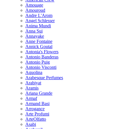
Amouage
Amouroud
Andre L'Arom
Angel Schlesser
Anima Mundi
Anna Sui
Annayake
Anne Fontaine
Annick Goutal
Antonia's Flowers
Antonio Banderas
Antonio Puig
Antonio Visconti
Aquolina
Arabesque Perfumes
Arabiyat
Aramis
Ariana Grande
Armaf
Armand Basi
Arrogance
Arte Profumi
ArteOlfatto
Asabi