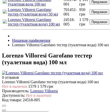
Предзаказ
туалетная вода 100 мл
001
грн
Lorenzo Villoresi Garofano
701452-
950
Предзаказ
тестер (туалетная вода) 50 мл
001
грн
Lorenzo Villoresi Garofano
24518-
1 579
Предзаказ
тестер (туалетная вода) 100 мл
005
грн
Нишевая парфюмерия
Lorenzo Villoresi Garofano тестер (туалетная вода) 100 мл
Lorenzo Villoresi Garofano тестер
(туалетная вода) 100 мл
0 отзывов
Lorenzo Villoresi Garofano тестер (туалетная вода) 100 мл
Нет в наличии
1579
1 579 грн
Производитель:
Lorenzo Villoresi
Доступность:
Нет в наличии
Код товара:
24518-005