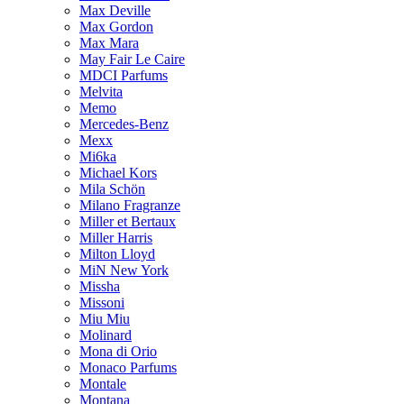
Max Deville
Max Gordon
Max Mara
May Fair Le Caire
MDCI Parfums
Melvita
Memo
Mercedes-Benz
Mexx
Mi6ka
Michael Kors
Mila Schön
Milano Fragranze
Miller et Bertaux
Miller Harris
Milton Lloyd
MiN New York
Missha
Missoni
Miu Miu
Molinard
Mona di Orio
Monaco Parfums
Montale
Montana