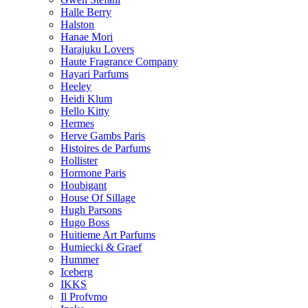
Halle Berry
Halston
Hanae Mori
Harajuku Lovers
Haute Fragrance Company
Hayari Parfums
Heeley
Heidi Klum
Hello Kitty
Hermes
Herve Gambs Paris
Histoires de Parfums
Hollister
Hormone Paris
Houbigant
House Of Sillage
Hugh Parsons
Hugo Boss
Huitieme Art Parfums
Humiecki & Graef
Hummer
Iceberg
IKKS
Il Profvmo