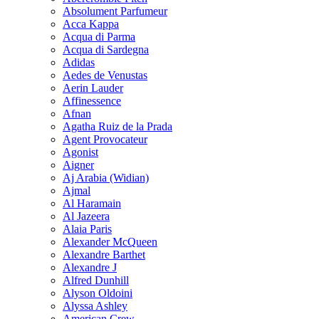
Absolument Parfumeur
Acca Kappa
Acqua di Parma
Acqua di Sardegna
Adidas
Aedes de Venustas
Aerin Lauder
Affinessence
Afnan
Agatha Ruiz de la Prada
Agent Provocateur
Agonist
Aigner
Aj Arabia (Widian)
Ajmal
Al Haramain
Al Jazeera
Alaia Paris
Alexander McQueen
Alexandre Barthet
Alexandre J
Alfred Dunhill
Alyson Oldoini
Alyssa Ashley
American Crew