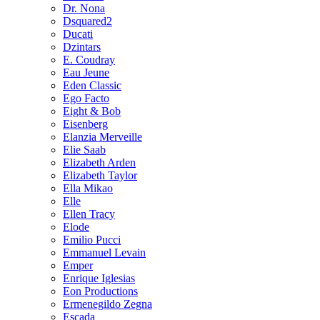
Dr. Nona
Dsquared2
Ducati
Dzintars
E. Coudray
Eau Jeune
Eden Classic
Ego Facto
Eight & Bob
Eisenberg
Elanzia Merveille
Elie Saab
Elizabeth Arden
Elizabeth Taylor
Ella Mikao
Elle
Ellen Tracy
Elode
Emilio Pucci
Emmanuel Levain
Emper
Enrique Iglesias
Eon Productions
Ermenegildo Zegna
Escada