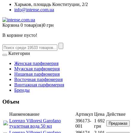
Харьков, площадь Конституции, 2/2
info@intense.com.ua
Корзина
0 товар(ов)
0 грн
В корзине пусто!
Категории
Женская парфюмерия
Мужская парфюмерия
Нишевая парфюмерия
Восточная парфюмерия
Винтажная парфюмерия
Бренды
Объем
Наименование
Артикул
Цена
Действие
Lorenzo Villoresi Garofano
396173-
1 692
Предзаказ
туалетная вода 50 мл
001
грн
Lorenzo Villoresi Garofano
396174-
2 101