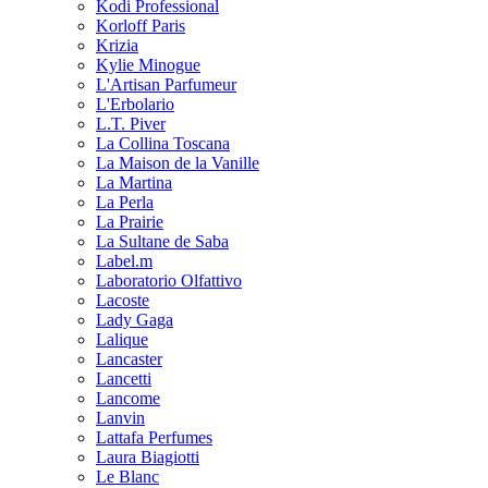
Kodi Professional
Korloff Paris
Krizia
Kylie Minogue
L'Artisan Parfumeur
L'Erbolario
L.T. Piver
La Collina Toscana
La Maison de la Vanille
La Martina
La Perla
La Prairie
La Sultane de Saba
Label.m
Laboratorio Olfattivo
Lacoste
Lady Gaga
Lalique
Lancaster
Lancetti
Lancome
Lanvin
Lattafa Perfumes
Laura Biagiotti
Le Blanc