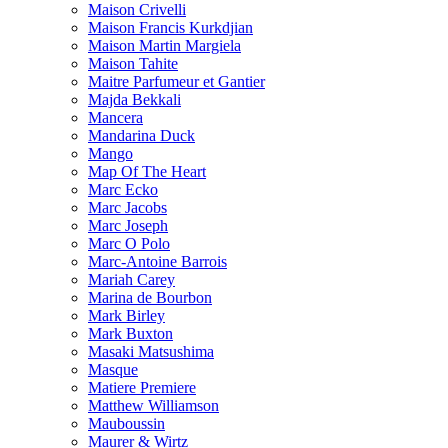
Maison Crivelli
Maison Francis Kurkdjian
Maison Martin Margiela
Maison Tahite
Maitre Parfumeur et Gantier
Majda Bekkali
Mancera
Mandarina Duck
Mango
Map Of The Heart
Marc Ecko
Marc Jacobs
Marc Joseph
Marc O Polo
Marc-Antoine Barrois
Mariah Carey
Marina de Bourbon
Mark Birley
Mark Buxton
Masaki Matsushima
Masque
Matiere Premiere
Matthew Williamson
Mauboussin
Maurer & Wirtz