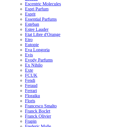
Escentric Molecules
Espri Parfum
Esprit
Essential Parfums
Esteban
Estee Lauder
Etat Libre d'Orange
Etro
Eutopie
Eva Longoria
Evis
Evody Parfums
Ex Nihilo
Exte
FCUK
Fendi
Feraud
Ferrari
Floraiku
Floris
Francesco Smalto
Franck Boclet
Franck Olivier
Frapin
Frederic Malle