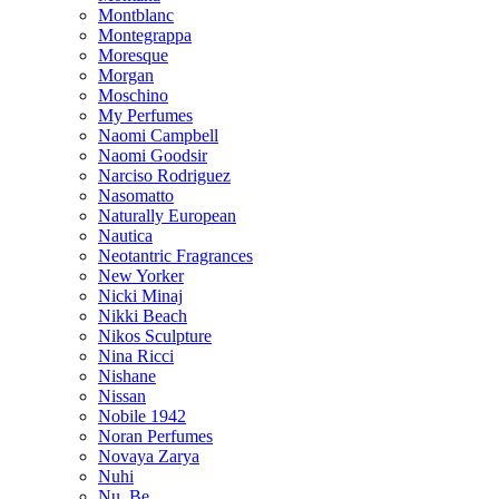
Montblanc
Montegrappa
Moresque
Morgan
Moschino
My Perfumes
Naomi Campbell
Naomi Goodsir
Narciso Rodriguez
Nasomatto
Naturally European
Nautica
Neotantric Fragrances
New Yorker
Nicki Minaj
Nikki Beach
Nikos Sculpture
Nina Ricci
Nishane
Nissan
Nobile 1942
Noran Perfumes
Novaya Zarya
Nuhi
Nu_Be