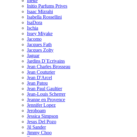
Ineke
Initio Parfums Prives
Isaac Mizrahi
Isabella Rossellini
IsaDora
Ischia
Issey Miyake
Jacomo
Jacques Fath
Jacques Zolty
Jaguar
Jardins D`Ecrivains
Jean Charles Brosseau
Jean Couturier
Jean D'Arcel
Jean Patou
Jean Paul Gaultier
Jean-Louis Scherrer
Jeanne en Provence
Jennifer Lopez
Jeroboam
Jessica Simpson
Jesus Del Pozo
Jil Sander
Jimmy Choo