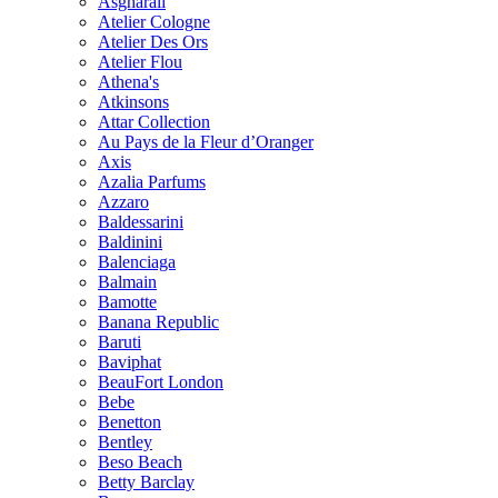
Asgharali
Atelier Cologne
Atelier Des Ors
Atelier Flou
Athena's
Atkinsons
Attar Collection
Au Pays de la Fleur d’Oranger
Axis
Azalia Parfums
Azzaro
Baldessarini
Baldinini
Balenciaga
Balmain
Bamotte
Banana Republic
Baruti
Baviphat
BeauFort London
Bebe
Benetton
Bentley
Beso Beach
Betty Barclay