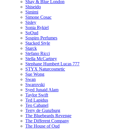
Shay & Blue London
Shiseido
Simimi
Simone Cosac
Sisley
Sonia Rykiel
SoOud
Sospiro Perfumes
Stacked Style
Starck
Stefano Ricci
Stella McCartney
Stephane Humbert Lucas 777
STYX Naturсosmetic
Sue Wong
Swan
Swarovski
Syed Junaid Alam
Taylor Swift
Ted Lapidus
Teo Cabanel
Terry de Gunzburg
The Bluebeards Revenge
The Different Company
The House of Oud