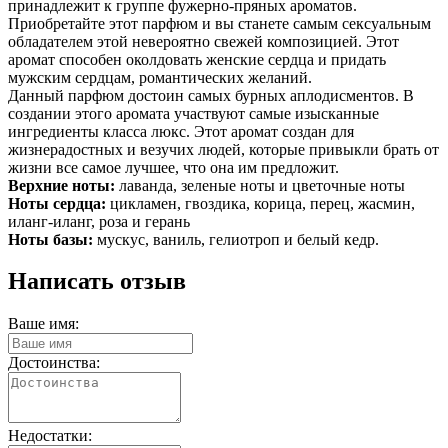
принадлежит к группе фужерно-пряных ароматов.
Приобретайте этот парфюм и вы станете самым сексуальным
обладателем этой невероятно свежей композицией. Этот
аромат способен околдовать женские сердца и придать
мужским сердцам, романтических желаний.
Данный парфюм достоин самых бурных аплодисментов. В
создании этого аромата участвуют самые изысканные
ингредиенты класса люкс. Этот аромат создан для
жизнерадостных и везучих людей, которые привыкли брать от
жизни все самое лучшее, что она им предложит.
Верхние ноты:
лаванда, зеленые ноты и цветочные ноты
Ноты сердца:
цикламен, гвоздика, корица, перец, жасмин,
иланг-иланг, роза и герань
Ноты базы:
мускус, ваниль, гелиотроп и белый кедр.
Написать отзыв
Ваше имя:
Достоинства:
Недостатки: