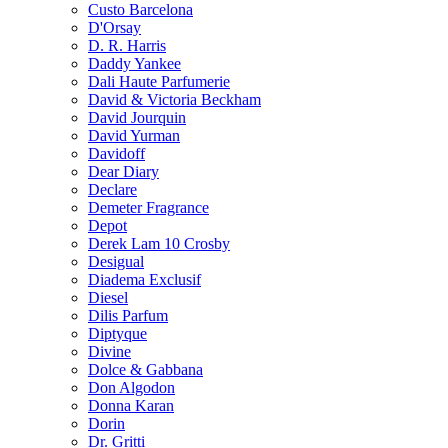
Custo Barcelona
D'Orsay
D. R. Harris
Daddy Yankee
Dali Haute Parfumerie
David & Victoria Beckham
David Jourquin
David Yurman
Davidoff
Dear Diary
Declare
Demeter Fragrance
Depot
Derek Lam 10 Crosby
Desigual
Diadema Exclusif
Diesel
Dilis Parfum
Diptyque
Divine
Dolce & Gabbana
Don Algodon
Donna Karan
Dorin
Dr. Gritti