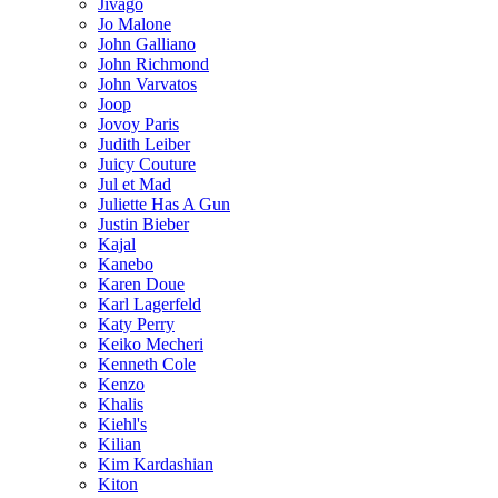
Jivago
Jo Malone
John Galliano
John Richmond
John Varvatos
Joop
Jovoy Paris
Judith Leiber
Juicy Couture
Jul et Mad
Juliette Has A Gun
Justin Bieber
Kajal
Kanebo
Karen Doue
Karl Lagerfeld
Katy Perry
Keiko Mecheri
Kenneth Cole
Kenzo
Khalis
Kiehl's
Kilian
Kim Kardashian
Kiton