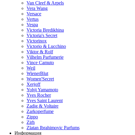
Van Cleef & Arpels
Vera Wang
Versace
Vertus
Vespa
Victoria Bredikhina
Victoria's Secret
Victorinox
Victorio & Lucchino
Viktor & Rolf
Vilhelm Parfumerie
Vince Camuto
Weil
WienerBlut
Women'Secret
Xerjoff
Yohji Yamamoto
Yves Rocher
Yves Saint Laurent
Zadig & Voltaire
Zarkoperfume
Zippo
Zirh
Zlatan Ibrahimovic Parfums
Информация