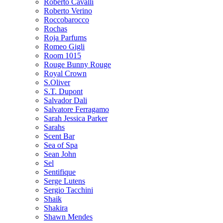
Roberto Cavalli
Roberto Verino
Roccobarocco
Rochas
Roja Parfums
Romeo Gigli
Room 1015
Rouge Bunny Rouge
Royal Crown
S.Oliver
S.T. Dupont
Salvador Dali
Salvatore Ferragamo
Sarah Jessica Parker
Sarahs
Scent Bar
Sea of Spa
Sean John
Sel
Sentifique
Serge Lutens
Sergio Tacchini
Shaik
Shakira
Shawn Mendes