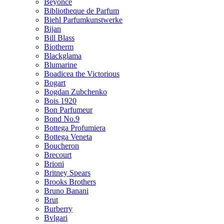
Beyonce
Bibliotheque de Parfum
Biehl Parfumkunstwerke
Bijan
Bill Blass
Biotherm
Blackglama
Blumarine
Boadicea the Victorious
Bogart
Bogdan Zubchenko
Bois 1920
Bon Parfumeur
Bond No.9
Bottega Profumiera
Bottega Veneta
Boucheron
Brecourt
Brioni
Britney Spears
Brooks Brothers
Bruno Banani
Brut
Burberry
Bvlgari