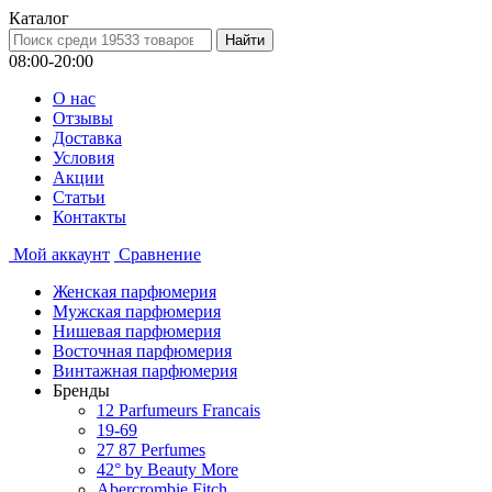
Каталог
08:00-20:00
О нас
Отзывы
Доставка
Условия
Aкции
Статьи
Контакты
Мой аккаунт
Сравнение
Женская парфюмерия
Мужская парфюмерия
Нишевая парфюмерия
Восточная парфюмерия
Винтажная парфюмерия
Бренды
12 Parfumeurs Francais
19-69
27 87 Perfumes
42° by Beauty More
Abercrombie Fitch