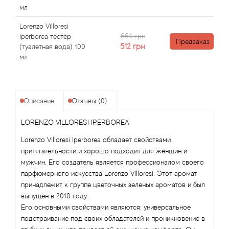
Angel Schlesser
мл
Anima Mundi
Lorenzo Villoresi
664 грн
Iperborea тестер
Предзаказ
512
грн
(туалетная вода) 100
Anna Sui
мл
Annayake
Описание
Отзывы (0)
Anne Fontaine
LORENZO VILLORESI IPERBOREA
Annick Goutal
Lorenzo Villoresi Iperborea обладает свойствами
притягательности и хорошо подходит для женщин и
Antonia's Flowers
мужчин. Его создатель является профессионалом своего
парфюмерного искусства Lorenzo Villoresi. Этот аромат
Antonio Banderas
принадлежит к группе цветочных зеленых ароматов и был
выпущен в 2010 году.
Antonio Puig
Его основными свойствами являются: универсальное
подстраивание под своих обладателей и проникновение в