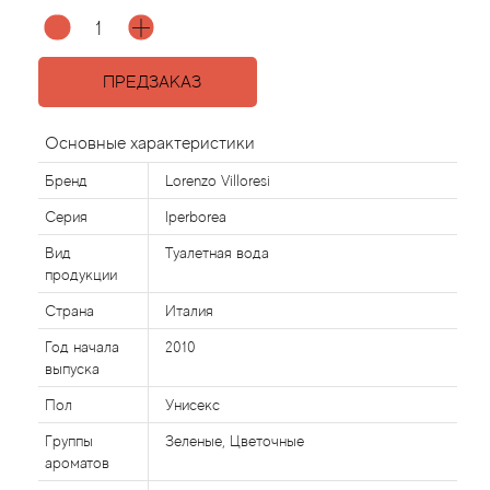
Agonist
ПРЕДЗАКАЗ
Aigner
Основные характеристики
Aj Arabia (Widian)
Бренд
Lorenzo Villoresi
Ajmal
Серия
Iperborea
Вид
Туалетная вода
Al Haramain
продукции
Страна
Италия
Al Jazeera
Год начала
2010
выпуска
Alaia Paris
Пол
Унисекс
Alexander McQueen
Группы
Зеленые, Цветочные
ароматов