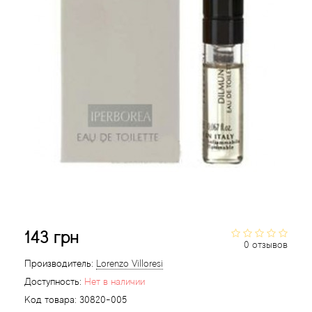
Acqua di Parma
Acqua di Sardegna
Adidas
Aedes de Venustas
Aerin Lauder
Affinessence
143 грн
Afnan
0 отзывов
Производитель:
Lorenzo Villoresi
Agatha Ruiz de la Prada
Доступность:
Нет в наличии
Код товара:
30820-005
Agent Provocateur