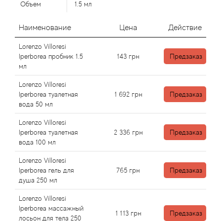
Alexandre Barthet
Объем
1.5 мл
Alexandre J
Наименование
Цена
Действие
Lorenzo Villoresi
Alfred Dunhill
Iperborea пробник 1.5
143
грн
Предзаказ
мл
Alyson Oldoini
Lorenzo Villoresi
Iperborea туалетная
1 692
грн
Предзаказ
Alyssa Ashley
вода 50 мл
American Crew
Lorenzo Villoresi
Iperborea туалетная
2 336
грн
Предзаказ
вода 100 мл
Amouage
Lorenzo Villoresi
Iperborea гель для
765
грн
Предзаказ
Amouroud
душа 250 мл
Andre L'Arom
Lorenzo Villoresi
Iperborea массажный
1 113
грн
Предзаказ
лосьон для тела 250