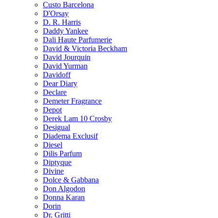
Custo Barcelona
D'Orsay
D. R. Harris
Daddy Yankee
Dali Haute Parfumerie
David & Victoria Beckham
David Jourquin
David Yurman
Davidoff
Dear Diary
Declare
Demeter Fragrance
Depot
Derek Lam 10 Crosby
Desigual
Diadema Exclusif
Diesel
Dilis Parfum
Diptyque
Divine
Dolce & Gabbana
Don Algodon
Donna Karan
Dorin
Dr. Gritti