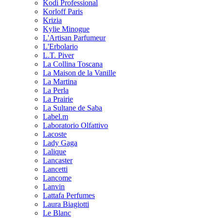
Kodi Professional
Korloff Paris
Krizia
Kylie Minogue
L'Artisan Parfumeur
L'Erbolario
L.T. Piver
La Collina Toscana
La Maison de la Vanille
La Martina
La Perla
La Prairie
La Sultane de Saba
Label.m
Laboratorio Olfattivo
Lacoste
Lady Gaga
Lalique
Lancaster
Lancetti
Lancome
Lanvin
Lattafa Perfumes
Laura Biagiotti
Le Blanc