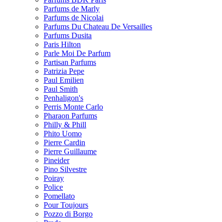
Parfums de Marly
Parfums de Nicolai
Parfums Du Chateau De Versailles
Parfums Dusita
Paris Hilton
Parle Moi De Parfum
Partisan Parfums
Patrizia Pepe
Paul Emilien
Paul Smith
Penhaligon's
Perris Monte Carlo
Pharaon Parfums
Philly & Phill
Phito Uomo
Pierre Cardin
Pierre Guillaume
Pineider
Pino Silvestre
Poiray
Police
Pomellato
Pour Toujours
Pozzo di Borgo