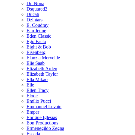
Dr. Nona
Dsquared2
Ducati
Dzintars
E. Coudray
Eau Jeune
Eden Classic
Ego Facto
Eight & Bob
Eisenberg
Elanzia Merveille
Elie Saab
Elizabeth Arden
Elizabeth Taylor
Ella Mikao
Elle
Ellen Tracy
Elode
Emilio Pucci
Emmanuel Levain
Emper
Enrique Iglesias
Eon Productions
Ermenegildo Zegna
Escada