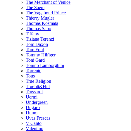
The Merchant of Venice
The Saem
The Vagabond Prince
Thierry Mugler
Thomas Kosmala
Thomas Sabo
Tiffany
Tiziana Terenzi
Tom Daxon
Tom Ford
Tommy Hilfiger
Toni Gard
Tonino Lamborghini
Torrente
Tous
True Religion
Truefitt&Hill
Trussardi
Uermi
Undergreen
Ungaro
Unum
Uvas Frescas
V Canto
Valentino