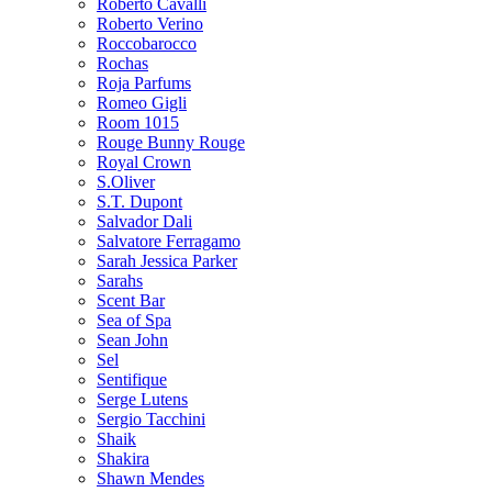
Roberto Cavalli
Roberto Verino
Roccobarocco
Rochas
Roja Parfums
Romeo Gigli
Room 1015
Rouge Bunny Rouge
Royal Crown
S.Oliver
S.T. Dupont
Salvador Dali
Salvatore Ferragamo
Sarah Jessica Parker
Sarahs
Scent Bar
Sea of Spa
Sean John
Sel
Sentifique
Serge Lutens
Sergio Tacchini
Shaik
Shakira
Shawn Mendes