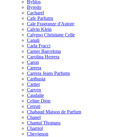
Byblos
Byredo
Cacharel
Cafe Parfums
Cale Fragranze d'Autore
Calvin Klein
Calypso Christiane Celle
Canali
Carla Fracci
Carner Barcelona
Carolina Herrera
Caron
Carrera
Carrera Jeans Parfums
Carthusia
Cartier
Carven
Caudalie
Celine Dion
Cerruti
Chabaud Maison de Parfum
Chanel
Chantal Thomass
Charriol
Chevignon