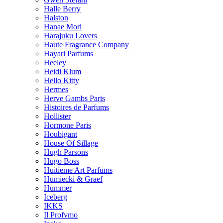
Halle Berry
Halston
Hanae Mori
Harajuku Lovers
Haute Fragrance Company
Hayari Parfums
Heeley
Heidi Klum
Hello Kitty
Hermes
Herve Gambs Paris
Histoires de Parfums
Hollister
Hormone Paris
Houbigant
House Of Sillage
Hugh Parsons
Hugo Boss
Huitieme Art Parfums
Humiecki & Graef
Hummer
Iceberg
IKKS
Il Profvmo