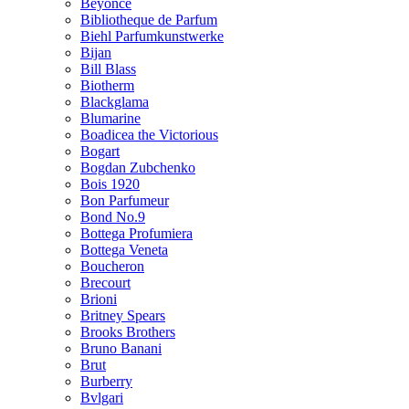
Beyonce
Bibliotheque de Parfum
Biehl Parfumkunstwerke
Bijan
Bill Blass
Biotherm
Blackglama
Blumarine
Boadicea the Victorious
Bogart
Bogdan Zubchenko
Bois 1920
Bon Parfumeur
Bond No.9
Bottega Profumiera
Bottega Veneta
Boucheron
Brecourt
Brioni
Britney Spears
Brooks Brothers
Bruno Banani
Brut
Burberry
Bvlgari