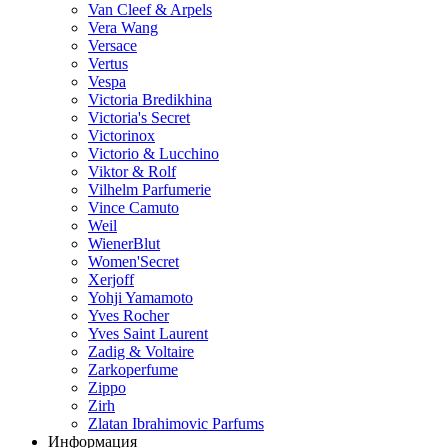
Van Cleef & Arpels
Vera Wang
Versace
Vertus
Vespa
Victoria Bredikhina
Victoria's Secret
Victorinox
Victorio & Lucchino
Viktor & Rolf
Vilhelm Parfumerie
Vince Camuto
Weil
WienerBlut
Women'Secret
Xerjoff
Yohji Yamamoto
Yves Rocher
Yves Saint Laurent
Zadig & Voltaire
Zarkoperfume
Zippo
Zirh
Zlatan Ibrahimovic Parfums
Информация