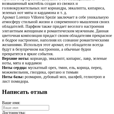
возвышенный коктейль создан из свежих и
головокружительных нот кориандра, эвкалипта, кипариса,
зеленых нот мяты и кардамона и т. д.
Аромат Lorenzo Villoresi Spezie заключает в себе уникальную
атмосферу стильной жизни и современного мышления своих
обладателей. Парфюм также придает веселого настроения
элегантным женщинам и романтическим мужчинам. Данная
цветочная композиция придаст своим обладателям прекрасное
и бодрое настроение, наполняя их сознание романтическими
желаниями. Используя этот аромат, его обладатели всегда
будут в безупречном настроении, а обычные будни
превратятся в яркие события.
Верхние ноты:
кориандр, эвкалипт, кипарис, лавр, зеленые
ноты, мята и кардамон
Ноты сердца:
мускатный орех, тмин, ель, корица, перец,
можжевельник, гвоздика, орегано и тимьян
Ноты базы:
розмарин, дубовый мох, шалфей, гелиотроп и
лист помидора.
Написать отзыв
Ваше имя:
Достоинства: