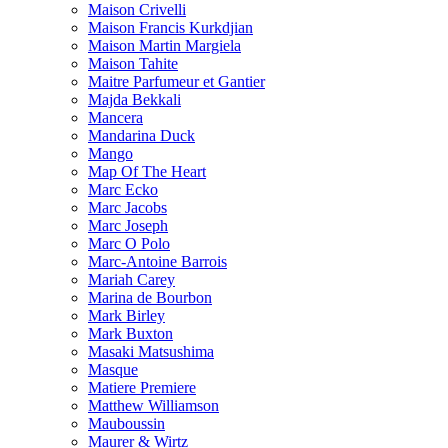
Maison Crivelli
Maison Francis Kurkdjian
Maison Martin Margiela
Maison Tahite
Maitre Parfumeur et Gantier
Majda Bekkali
Mancera
Mandarina Duck
Mango
Map Of The Heart
Marc Ecko
Marc Jacobs
Marc Joseph
Marc O Polo
Marc-Antoine Barrois
Mariah Carey
Marina de Bourbon
Mark Birley
Mark Buxton
Masaki Matsushima
Masque
Matiere Premiere
Matthew Williamson
Mauboussin
Maurer & Wirtz