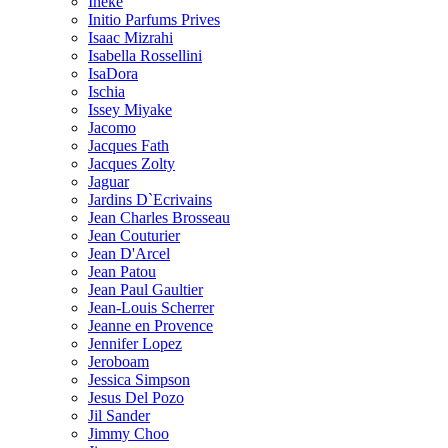
Ineke
Initio Parfums Prives
Isaac Mizrahi
Isabella Rossellini
IsaDora
Ischia
Issey Miyake
Jacomo
Jacques Fath
Jacques Zolty
Jaguar
Jardins D`Ecrivains
Jean Charles Brosseau
Jean Couturier
Jean D'Arcel
Jean Patou
Jean Paul Gaultier
Jean-Louis Scherrer
Jeanne en Provence
Jennifer Lopez
Jeroboam
Jessica Simpson
Jesus Del Pozo
Jil Sander
Jimmy Choo