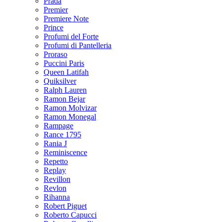
Prada
Premier
Premiere Note
Prince
Profumi del Forte
Profumi di Pantelleria
Proraso
Puccini Paris
Queen Latifah
Quiksilver
Ralph Lauren
Ramon Bejar
Ramon Molvizar
Ramon Monegal
Rampage
Rance 1795
Rania J
Reminiscence
Repetto
Replay
Revillon
Revlon
Rihanna
Robert Piguet
Roberto Capucci