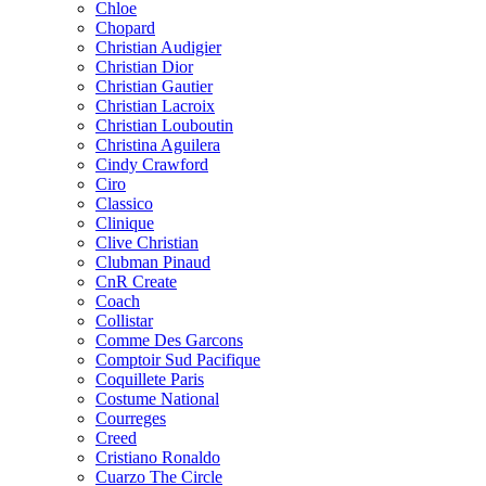
Chloe
Chopard
Christian Audigier
Christian Dior
Christian Gautier
Christian Lacroix
Christian Louboutin
Christina Aguilera
Cindy Crawford
Ciro
Classico
Clinique
Clive Christian
Clubman Pinaud
CnR Create
Coach
Collistar
Comme Des Garcons
Comptoir Sud Pacifique
Coquillete Paris
Costume National
Courreges
Creed
Cristiano Ronaldo
Cuarzo The Circle