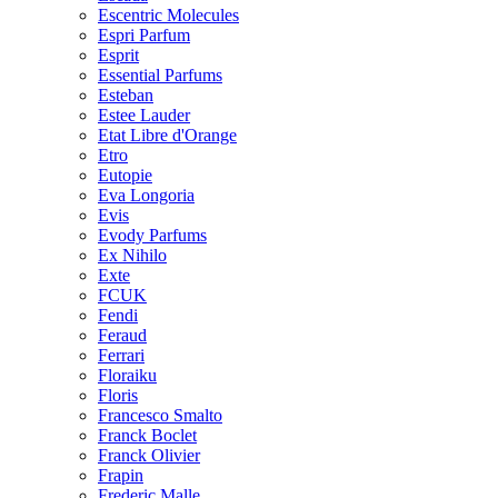
Escentric Molecules
Espri Parfum
Esprit
Essential Parfums
Esteban
Estee Lauder
Etat Libre d'Orange
Etro
Eutopie
Eva Longoria
Evis
Evody Parfums
Ex Nihilo
Exte
FCUK
Fendi
Feraud
Ferrari
Floraiku
Floris
Francesco Smalto
Franck Boclet
Franck Olivier
Frapin
Frederic Malle