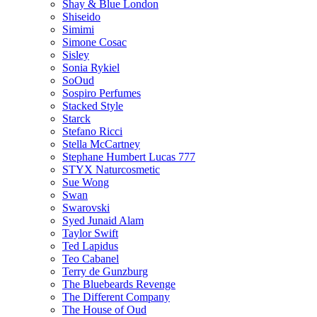
Shay & Blue London
Shiseido
Simimi
Simone Cosac
Sisley
Sonia Rykiel
SoOud
Sospiro Perfumes
Stacked Style
Starck
Stefano Ricci
Stella McCartney
Stephane Humbert Lucas 777
STYX Naturсosmetic
Sue Wong
Swan
Swarovski
Syed Junaid Alam
Taylor Swift
Ted Lapidus
Teo Cabanel
Terry de Gunzburg
The Bluebeards Revenge
The Different Company
The House of Oud