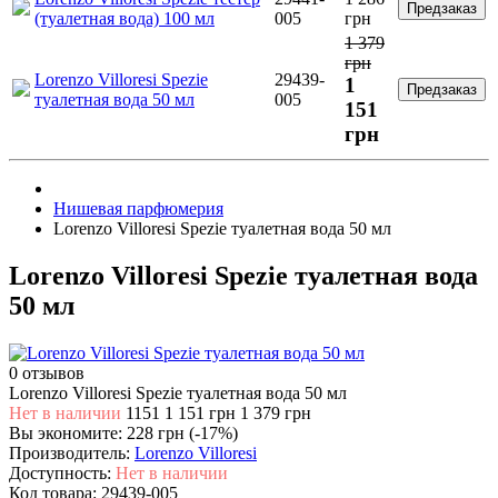
Предзаказ
(туалетная вода) 100 мл
005
грн
1 379
грн
Lorenzo Villoresi Spezie
29439-
1
Предзаказ
туалетная вода 50 мл
005
151
грн
Нишевая парфюмерия
Lorenzo Villoresi Spezie туалетная вода 50 мл
Lorenzo Villoresi Spezie туалетная вода
50 мл
0 отзывов
Lorenzo Villoresi Spezie туалетная вода 50 мл
Нет в наличии
1151
1 151 грн
1 379 грн
Вы экономите:
228 грн (-17%)
Производитель:
Lorenzo Villoresi
Доступность:
Нет в наличии
Код товара:
29439-005