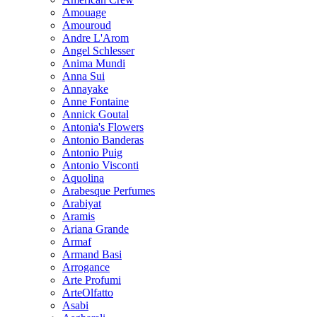
Amouage
Amouroud
Andre L'Arom
Angel Schlesser
Anima Mundi
Anna Sui
Annayake
Anne Fontaine
Annick Goutal
Antonia's Flowers
Antonio Banderas
Antonio Puig
Antonio Visconti
Aquolina
Arabesque Perfumes
Arabiyat
Aramis
Ariana Grande
Armaf
Armand Basi
Arrogance
Arte Profumi
ArteOlfatto
Asabi