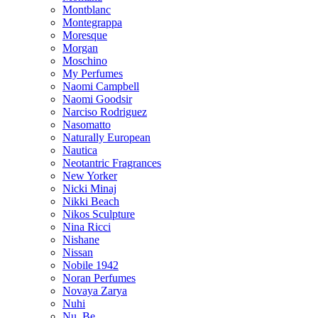
Montblanc
Montegrappa
Moresque
Morgan
Moschino
My Perfumes
Naomi Campbell
Naomi Goodsir
Narciso Rodriguez
Nasomatto
Naturally European
Nautica
Neotantric Fragrances
New Yorker
Nicki Minaj
Nikki Beach
Nikos Sculpture
Nina Ricci
Nishane
Nissan
Nobile 1942
Noran Perfumes
Novaya Zarya
Nuhi
Nu_Be