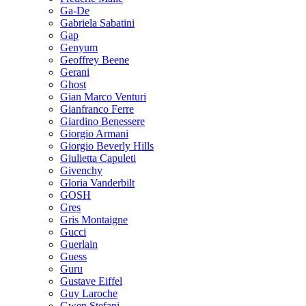
Ga-De
Gabriela Sabatini
Gap
Genyum
Geoffrey Beene
Gerani
Ghost
Gian Marco Venturi
Gianfranco Ferre
Giardino Benessere
Giorgio Armani
Giorgio Beverly Hills
Giulietta Capuleti
Givenchy
Gloria Vanderbilt
GOSH
Gres
Gris Montaigne
Gucci
Guerlain
Guess
Guru
Gustave Eiffel
Guy Laroche
Gwen Stefani