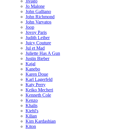
Jivago
Jo Malone
John Galliano
John Richmond
John Varvatos
Joop
Jovoy Paris
Judith Leiber
Juicy Couture
Jul et Mad
Juliette Has A Gun
Justin Bieber
Kajal
Kanebo
Karen Doue
Karl Lagerfeld
Katy Perry
Keiko Mecheri
Kenneth Cole
Kenzo
Khalis
Kiehl's
Kilian
Kim Kardashian
Kiton