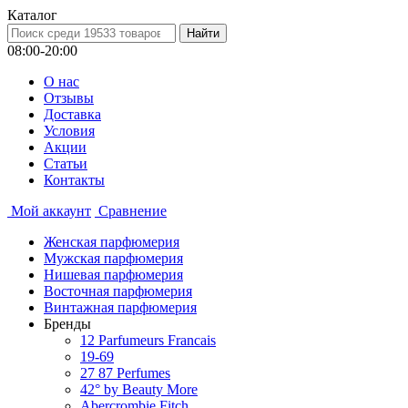
Каталог
08:00-20:00
О нас
Отзывы
Доставка
Условия
Aкции
Статьи
Контакты
Мой аккаунт
Сравнение
Женская парфюмерия
Мужская парфюмерия
Нишевая парфюмерия
Восточная парфюмерия
Винтажная парфюмерия
Бренды
12 Parfumeurs Francais
19-69
27 87 Perfumes
42° by Beauty More
Abercrombie Fitch