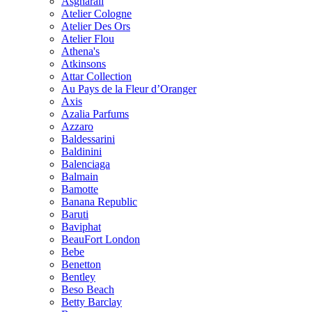
Asgharali
Atelier Cologne
Atelier Des Ors
Atelier Flou
Athena's
Atkinsons
Attar Collection
Au Pays de la Fleur d’Oranger
Axis
Azalia Parfums
Azzaro
Baldessarini
Baldinini
Balenciaga
Balmain
Bamotte
Banana Republic
Baruti
Baviphat
BeauFort London
Bebe
Benetton
Bentley
Beso Beach
Betty Barclay