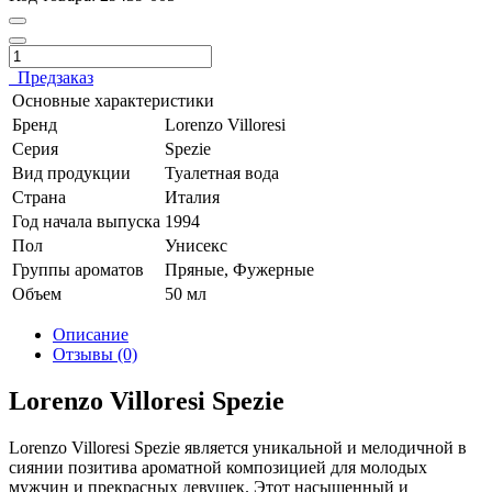
Предзаказ
Основные характеристики
Бренд
Lorenzo Villoresi
Серия
Spezie
Вид продукции
Туалетная вода
Страна
Италия
Год начала выпуска
1994
Пол
Унисекс
Группы ароматов
Пряные, Фужерные
Объем
50 мл
Описание
Отзывы (0)
Lorenzo Villoresi Spezie
Lorenzo Villoresi Spezie является уникальной и мелодичной в
сиянии позитива ароматной композицией для молодых
мужчин и прекрасных девушек. Этот насыщенный и