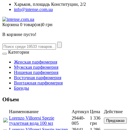
Харьков, площадь Конституции, 2/2
info@intense.com.ua
Корзина
0 товар(ов)
0 грн
В корзине пусто!
Категории
Женская парфюмерия
Мужская парфюмерия
Нишевая парфюмерия
Восточная парфюмерия
Винтажная парфюмерия
Бренды
Объем
Наименование
Артикул
Цена
Действие
Lorenzo Villoresi Spezie
29440-
1 336
Предзаказ
туалетная вода 100 мл
005
грн
Lorenzo Villoresi Spezie тестер
29441-
1 286