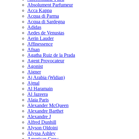
Absolument Parfumeur
Acca Kappa
Acqua di Parma
Acqua di Sardegna
Adidas
Aedes de Venustas
Aerin Lauder
Affinessence
Afnan
Agatha Ruiz de la Prada
Agent Provocateur
Agonist
Aigner
Aj Arabia (Widian)
Ajmal
Al Haramain
Al Jazeera
Alaia Paris
Alexander McQueen
Alexandre Barthet
Alexandre J
Alfred Dunhill
Alyson Oldoini
Alyssa Ashley
American Crew