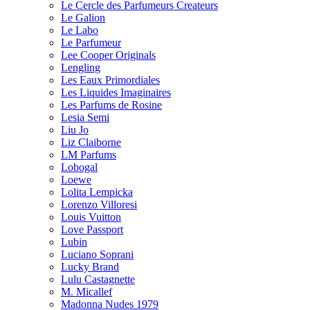
Le Cercle des Parfumeurs Createurs
Le Galion
Le Labo
Le Parfumeur
Lee Cooper Originals
Lengling
Les Eaux Primordiales
Les Liquides Imaginaires
Les Parfums de Rosine
Lesia Semi
Liu Jo
Liz Claiborne
LM Parfums
Lobogal
Loewe
Lolita Lempicka
Lorenzo Villoresi
Louis Vuitton
Love Passport
Lubin
Luciano Soprani
Lucky Brand
Lulu Castagnette
M. Micallef
Madonna Nudes 1979