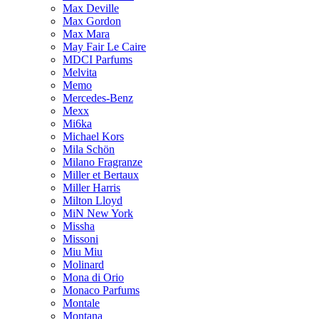
Max Deville
Max Gordon
Max Mara
May Fair Le Caire
MDCI Parfums
Melvita
Memo
Mercedes-Benz
Mexx
Mi6ka
Michael Kors
Mila Schön
Milano Fragranze
Miller et Bertaux
Miller Harris
Milton Lloyd
MiN New York
Missha
Missoni
Miu Miu
Molinard
Mona di Orio
Monaco Parfums
Montale
Montana