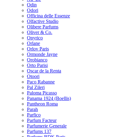
Odin
Odori
Officina delle Essenze
Olfactive Studio
Olibere Parfums
Oliver & Co.
Onyrico
Orlane
Orlov Paris
Ormonde Jayne
Orobianco
Orto Parisi
Oscar de la Renta
Otoori
Paco Rabanne
Pal Zileri
Paloma Picasso
Panama 1924 (Boellis)
Pantheon Roma
Parah
Parfico
Parfum Facteur
Parfumerie Generale
Parfums 137
Parfums BDK Paris