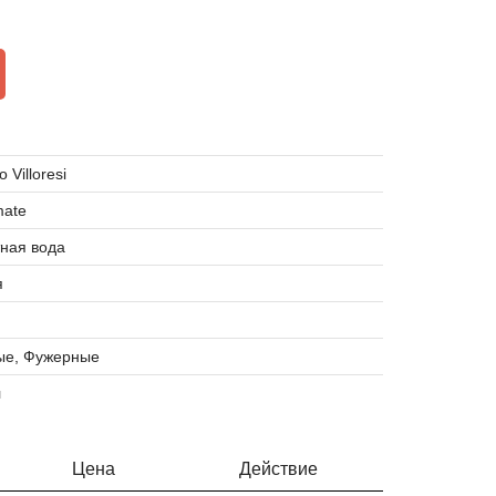
 Villoresi
mate
ная вода
я
ые, Фужерные
л
Цена
Действие