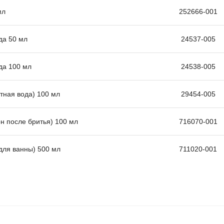
мл
252666-001
ода 50 мл
24537-005
ода 100 мл
24538-005
етная вода) 100 мл
29454-005
ьон после бритья) 100 мл
716070-001
 для ванны) 500 мл
711020-001