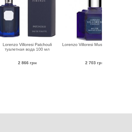
lloresi Patchouli
Lorenzo Villoresi Musk духи 30 мл
Lorenzo Vi
я вода 100 мл
парфюмиро
 866 грн
2 703 грн