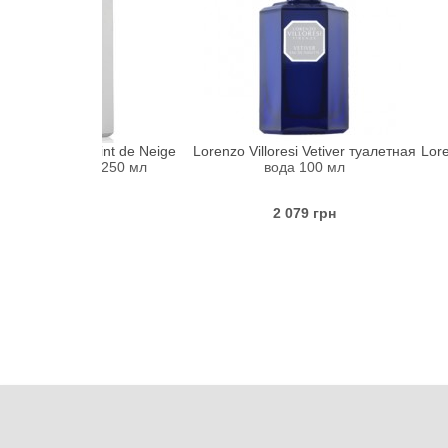
si Teint de Neige
Lorenzo Villoresi Vetiver туалетная
Lorenzo Villore
ель 250 мл
вода 100 мл
 грн
2 079 грн
3 1