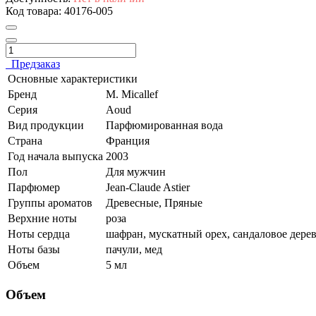
Код товара:
40176-005
Предзаказ
Основные характеристики
Бренд
M. Micallef
Серия
Aoud
Вид продукции
Парфюмированная вода
Страна
Франция
Год начала выпуска
2003
Пол
Для мужчин
Парфюмер
Jean-Claude Astier
Группы ароматов
Древесные, Пряные
Верхние ноты
роза
Ноты сердца
шафран, мускатный орех, сандаловое дере
Ноты базы
пачули, мед
Объем
5 мл
Объем