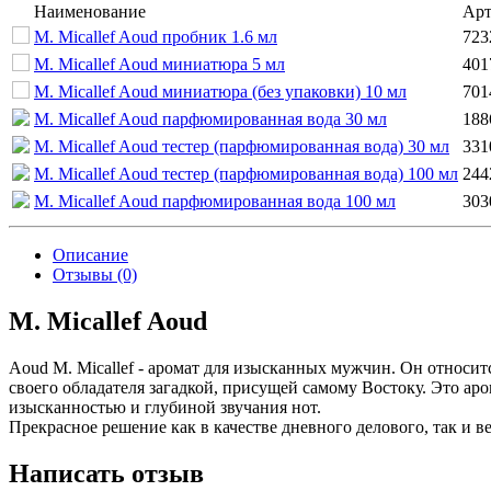
Наименование
Арт
M. Micallef Aoud пробник 1.6 мл
723
M. Micallef Aoud миниатюра 5 мл
401
M. Micallef Aoud миниатюра (без упаковки) 10 мл
701
M. Micallef Aoud парфюмированная вода 30 мл
188
M. Micallef Aoud тестер (парфюмированная вода) 30 мл
331
M. Micallef Aoud тестер (парфюмированная вода) 100 мл
244
M. Micallef Aoud парфюмированная вода 100 мл
303
Описание
Отзывы (0)
M. Micallef Aoud
Aoud M. Micallef - аромат для изысканных мужчин. Он относит
своего обладателя загадкой, присущей самому Востоку. Это а
изысканностью и глубиной звучания нот.
Прекрасное решение как в качестве дневного делового, так и 
Написать отзыв