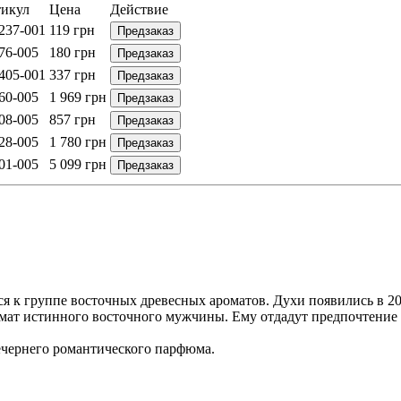
икул
Цена
Действие
237-001
119
грн
Предзаказ
76-005
180
грн
Предзаказ
405-001
337
грн
Предзаказ
60-005
1 969
грн
Предзаказ
08-005
857
грн
Предзаказ
28-005
1 780
грн
Предзаказ
01-005
5 099
грн
Предзаказ
ся к группе восточных древесных ароматов. Духи появились в 20
ромат истинного восточного мужчины. Ему отдадут предпочтение
вечернего романтического парфюма.